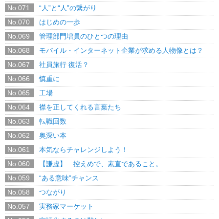
No.071
“人”と“人”の繋がり
No.070
はじめの一歩
No.069
管理部門増員のひとつの理由
No.068
モバイル・インターネット企業が求める人物像とは？
No.067
社員旅行 復活？
No.066
慎重に
No.065
工場
No.064
襟を正してくれる言葉たち
No.063
転職回数
No.062
奥深い本
No.061
本気ならチャレンジしよう！
No.060
【謙虚】 控えめで、素直であること。
No.059
“ある意味”チャンス
No.058
つながり
No.057
実務家マーケット