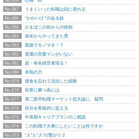
No.087
うまくいった転職は顔に表れる
No.086
“かわいげ ”のある奴
No.085
かまぼこの街からの依頼
No.084
南米からやってきた男
No.083
面接でモノマネ！？
No.082
普通の営業マンがいない
No.081
超・有名経営者現る！
No.080
本気の力
No.079
寝食を忘れて没頭した経験
No.078
世界に勝つ為には
No.077
第二新卒転職マーケット拡大論に、疑問
No.076
自分を客観的に捉える
No.075
中長期キャリアプランのご相談
No.074
この転職で大事にしたいことは何ですか
No.073
“人”と“人”の繋がり２