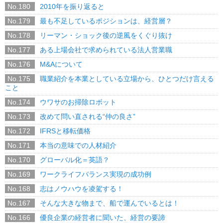
No.180
2010年を振り返ると
No.179
最も不足しているポジションは、経営層？
No.178
リーマン・ショック後の逆風をくぐり抜け
No.177
ある上場会社で求められている法人営業職
No.176
M&Aについて
No.175
職業紹介を本業としている立場から、ひとつだけ言える
こと
No.174
ウワサのお掃除ロボット
No.173
改めて問い直される“仲の良さ”
No.172
IFRSと移転価格
No.171
本当の意味での人材紹介
No.170
グローバル化＝英語？
No.169
ワークライフバランス実現の成功例
No.168
志はノウハウを凌駕する！
No.167
そんな大きな物まで、船で運んでいるとは！
No.166
優良企業の経営者に聞いた、経営の要諦