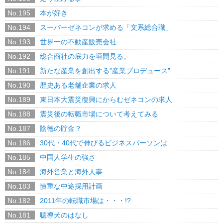
No.195
本が好き
No.194
スーパーゼネコンが求める「文系総合職」
No.193
世界一の不動産販売会社
No.192
総合商社の底力を垣間見る。
No.191
新たな産業を創出する”産業プロデュース”
No.190
歴史ある老舗企業の求人
No.189
東日本大震災復興にからむゼネコンの求人
No.188
震災後の転職市場について考えてみる
No.187
陰徳の貯金？
No.186
30代・40代で伸びるビジネスパーソンは
No.185
中国人学生の強さ
No.184
海外営業と海外人事
No.183
慎重な中途採用計画
No.182
2011年の転職市場は・・・!?
No.181
聴導犬のはなし