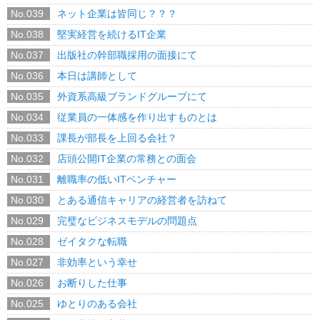
No.039
ネット企業は皆同じ？？？
No.038
堅実経営を続けるIT企業
No.037
出版社の幹部職採用の面接にて
No.036
本日は講師として
No.035
外資系高級ブランドグループにて
No.034
従業員の一体感を作り出すものとは
No.033
課長が部長を上回る会社？
No.032
店頭公開IT企業の常務との面会
No.031
離職率の低いITベンチャー
No.030
とある通信キャリアの経営者を訪ねて
No.029
完璧なビジネスモデルの問題点
No.028
ゼイタクな転職
No.027
非効率という幸せ
No.026
お断りした仕事
No.025
ゆとりのある会社