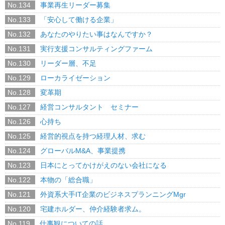
No.134
事業再生リーダー募集
No.133
「安心して働ける企業」
No.132
あなたのやりたい事はなんですか？
No.131
実行支援コンサルティングファーム
No.130
リーダー層、不足
No.129
ローカライゼーション
No.128
変革期
No.127
経営コンサルタント セミナー
No.126
心持ち
No.125
経営的視点を持つ経理人材、求む
No.124
グローバルM&A、事業提携
No.123
日本にとってかけがえのない会社になる
No.122
本物の「総合職」
No.121
外資系大手IT企業のビジネスプランニングMgr
No.120
宅建ホルダー、仲介経験者求ム。
No.119
仕事観についての話