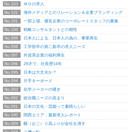
No.103
ＭＤの求人
No.102
海外メディアとのリレーション＆企業ブランディング
No.101
一部上場、優良企業のコーポレートスタッフの募集
No.100
戦略コンサルタントとの相性
No.099
日本人による、日本人の為の、事業再生
No.098
工学部卒の第二新卒の求人ニーズ
No.097
外資系企業の福利厚生
No.096
29才で、社長歴14年
No.095
日本は大丈夫か？
No.094
片手キーボード
No.093
化学メーカーの嘆き
No.092
総合職ニーズの高まり
No.091
日本の文化・芸能って素晴らしい
No.090
関西エリア，最新求人レポート
No.089
驕（おご）り高ぶりが会社を潰す
No.088
心機一転