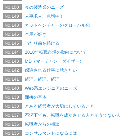
No.150
今の製造業のニーズ
No.149
人事求人、急増中！
No.148
ネットベンチャーのグローバル化
No.146
本屋が好き
No.145
当たり前を続ける
No.144
2010年転職市場の動向について
No.143
MD（マーチャン・ダイザー）
No.142
感謝される仕事に就きたい
No.141
経理、経理、経理
No.140
Web系エンジニアのニーズ
No.139
面接の基本
No.138
とある経営者が大切にしていること
No.137
不況下でも、転職を成功させる人とそうでない人
No.136
転職者からの相談
No.135
コンサルタントになるには