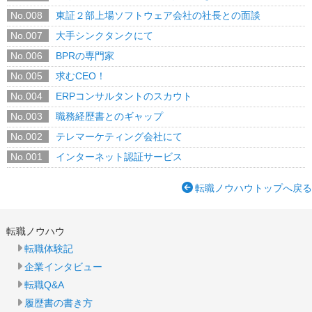
No.008
東証２部上場ソフトウェア会社の社長との面談
No.007
大手シンクタンクにて
No.006
BPRの専門家
No.005
求むCEO！
No.004
ERPコンサルタントのスカウト
No.003
職務経歴書とのギャップ
No.002
テレマーケティング会社にて
No.001
インターネット認証サービス
転職ノウハウトップへ戻る
転職ノウハウ
転職体験記
企業インタビュー
転職Q&A
履歴書の書き方