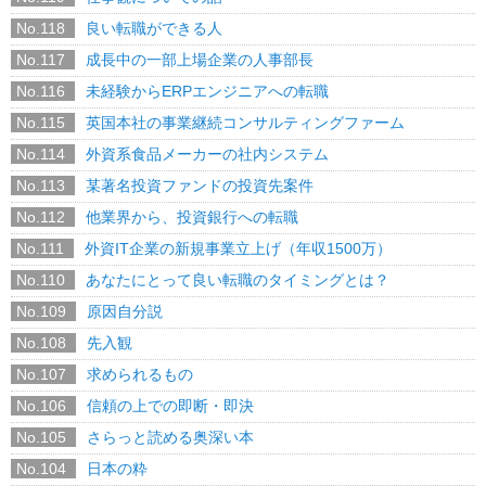
No.118
良い転職ができる人
No.117
成長中の一部上場企業の人事部長
No.116
未経験からERPエンジニアへの転職
No.115
英国本社の事業継続コンサルティングファーム
No.114
外資系食品メーカーの社内システム
No.113
某著名投資ファンドの投資先案件
No.112
他業界から、投資銀行への転職
No.111
外資IT企業の新規事業立上げ（年収1500万）
No.110
あなたにとって良い転職のタイミングとは？
No.109
原因自分説
No.108
先入観
No.107
求められるもの
No.106
信頼の上での即断・即決
No.105
さらっと読める奥深い本
No.104
日本の粋