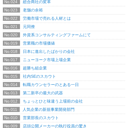
No.024
総合商社の変革
No.023
老舗の余裕
No.022
労働市場で売れる人材とは
No.021
元同僚
No.020
外資系コンサルティングファームにて
No.019
営業職の市場価値
No.018
日本に進出したばかりの会社
No.017
ニューヨーク市場上場企業
No.016
超勝ち組企業
No.015
社内SEのスカウト
No.014
転職カウンセラーのとある一日
No.013
第二新卒の最大の武器
No.012
ちょっとひと味違う上場前の会社
No.011
人気企業の新規事業開発部門
No.010
営業部長のスカウト
No.009
店頭公開メーカーの執行役員の驚き