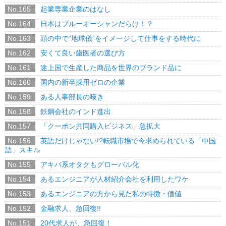
No.165
起業専業企業のはなし
No.164
日本はブルーオーシャンだらけ！？
No.163
頭の中で“地球儀”をイメージして仕事をする時代に
No.162
安くて良い歯医者の選び方
No.161
途上国で生産した商品を世界のブランド品に
No.160
国内の新卒採用ゼロの企業
No.159
ある人事部長の嘆き
No.158
鉄鋼会社のインド進出
No.157
「クーポン共同購入ビジネス」急拡大
No.156
英語だけじゃない!?転職市場で今求められている「中国
語」スキル
No.155
アキバ系オタクもグローバル化
No.154
あるエンジニアが人材紹介会社を利用したワケ
No.153
あるエンジニアの方から見た私の特徴・価値
No.152
金融求人、急回復!!
No.151
20代求人が、急回復！