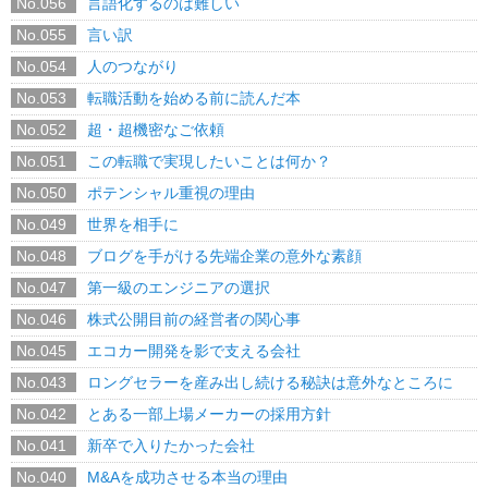
No.056
言語化するのは難しい
No.055
言い訳
No.054
人のつながり
No.053
転職活動を始める前に読んだ本
No.052
超・超機密なご依頼
No.051
この転職で実現したいことは何か？
No.050
ポテンシャル重視の理由
No.049
世界を相手に
No.048
ブログを手がける先端企業の意外な素顔
No.047
第一級のエンジニアの選択
No.046
株式公開目前の経営者の関心事
No.045
エコカー開発を影で支える会社
No.043
ロングセラーを産み出し続ける秘訣は意外なところに
No.042
とある一部上場メーカーの採用方針
No.041
新卒で入りたかった会社
No.040
M&Aを成功させる本当の理由