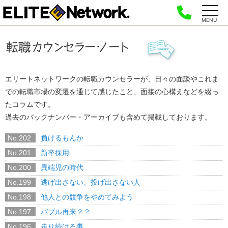
MENU
エリートネットワークの転職カウンセラーが、日々の面談やこれま
での転職市場の変遷を通じて感じたこと、面接の心構えなどを綴っ
たコラムです。
過去のバックナンバー・アーカイブも含めて掲載しております。
No.202
負けるもんか
No.201
新卒採用
No.200
異端児の時代
No.199
逃げ出さない、投げ出さない人
No.198
他人との競争をやめてみよう
No.197
バブル再来？？
No.196
走り続ける事