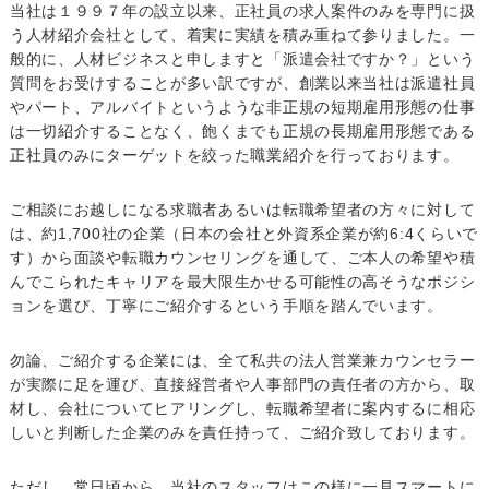
当社は１９９７年の設立以来、正社員の求人案件のみを専門に扱
う人材紹介会社として、着実に実績を積み重ねて参りました。一
般的に、人材ビジネスと申しますと「派遣会社ですか？」という
質問をお受けすることが多い訳ですが、創業以来当社は派遣社員
やパート、アルバイトというような非正規の短期雇用形態の仕事
は一切紹介することなく、飽くまでも正規の長期雇用形態である
正社員のみにターゲットを絞った職業紹介を行っております。
ご相談にお越しになる求職者あるいは転職希望者の方々に対して
は、約1,700社の企業（日本の会社と外資系企業が約6:4くらいで
す）から面談や転職カウンセリングを通して、ご本人の希望や積
んでこられたキャリアを最大限生かせる可能性の高そうなポジシ
ョンを選び、丁寧にご紹介するという手順を踏んでいます。
勿論、ご紹介する企業には、全て私共の法人営業兼カウンセラー
が実際に足を運び、直接経営者や人事部門の責任者の方から、取
材し、会社についてヒアリングし、転職希望者に案内するに相応
しいと判断した企業のみを責任持って、ご紹介致しております。
ただし、常日頃から、当社のスタッフはこの様に一見スマートに