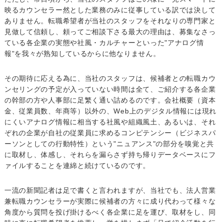
映るカウンセラー然とした業務のみに従事している訳では決して
ありません。転職希望者が当社のスタッフをそれなりの専門家と
見做して信頼し、頼ってご相談下さる最大の理由は、募集なさっ
ている各企業の実態や社風・カルチャーといった"アナログ情
報"を我々が熟知しているからに他なりません。
その期待に応える為に、当社のスタッフは、候補者との転職カウ
ンセリングの予定が入っていない時間は全て、ご紹介する各企業
の幹部の方や人事部に足繁く通い詰めるのです。会社概要（資本
金、従業員数、年商等）以外の、Web上のデジタル情報には現れ
にくいアナログ情報に相当する社風や組織風土、あるいは、それ
ぞれの企業が自社の従業員に求めるコンピテンシー（ビジネスパ
ーソンとしての行動特性）という"ニュアンス"の部分を嗅覚と共
に取材し、体感し、それらを漏らさず持ち帰りデータベースにフ
ァイルすることを連綿と続けているのです。
一流の新聞記者は足で書くと言われますが、当社でも、法人営業
兼転職カウンセラーが実際に候補者の方々に成り代わって様々な
角度から質問を投げ掛けるべく各企業に足を運び、取材をし、同