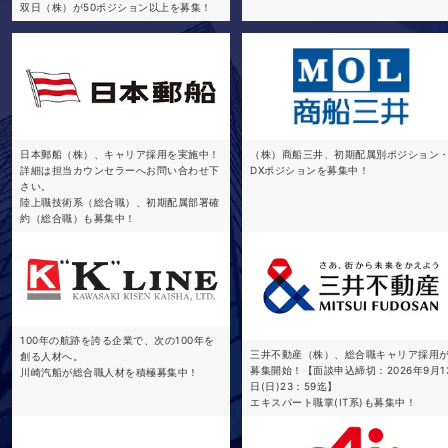
双日（株）が50ポジション以上を募集！
日本郵船（株）、キャリア採用を実施中！
（株）商船三井、初期配属別ポジション
詳細は担当カウンセラーへお問い合わせ下
DXポジションを募集中！
さい。
陸上職技術系（総合職）、初期配属部署確
約（総合職）も募集中！
100年の航跡を誇る企業で、次の100年を
三井不動産（株）、総合職キャリア採用
創る人材へ。
募集開始！【面談申込締切：2026年9月1
川崎汽船が総合職人材を積極募集中！
日(日)23：59迄】
エキスパート職掌(IT系)も募集中！