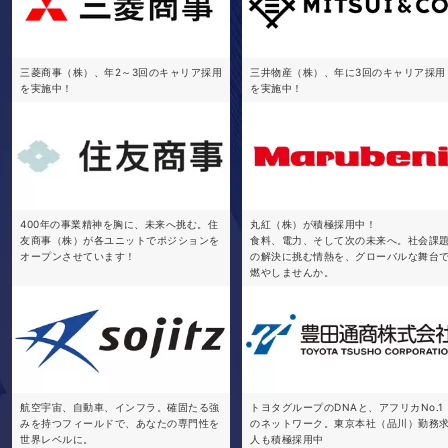
三菱商事（株）、年2～3回のキャリア採用
三井物産（株）、年に3回のキャリア採用
を実施中！
を実施中！
400年の事業精神を胸に、未来へ挑む。住
丸紅（株）が積極採用中！
友商事（株）が各ユニットでポジションを
食料、電力、そして次の未来へ。社会課
オープンさせています！
の解決に挑む情熱を、グローバルな舞台
燃やしませんか。
航空宇宙、自動車、インフラ。確固たる強
トヨタグループのDNAと、アフリカNo.1
みを持つフィールドで、あなたの専門性を
のネットワーク。東京本社（品川）勤務
世界レベルに。
人も積極採用中