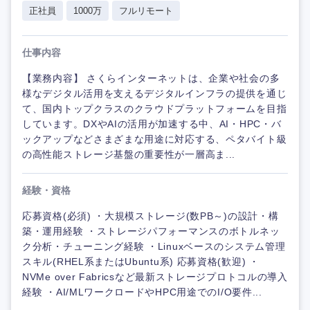
正社員
1000万
フルリモート
仕事内容
【業務内容】 さくらインターネットは、企業や社会の多
様なデジタル活用を支えるデジタルインフラの提供を通じ
て、国内トップクラスのクラウドプラットフォームを目指
しています。DXやAIの活用が加速する中、AI・HPC・バ
ックアップなどさまざまな用途に対応する、ペタバイト級
の高性能ストレージ基盤の重要性が一層高ま...
経験・資格
応募資格(必須) ・大規模ストレージ(数PB～)の設計・構
築・運用経験 ・ストレージパフォーマンスのボトルネッ
ク分析・チューニング経験 ・Linuxベースのシステム管理
スキル(RHEL系またはUbuntu系) 応募資格(歓迎) ・
NVMe over Fabricsなど最新ストレージプロトコルの導入
経験 ・AI/MLワークロードやHPC用途でのI/O要件...