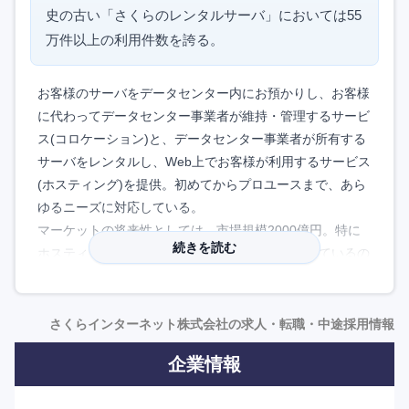
史の古い「さくらのレンタルサーバ」においては55
万件以上の利用件数を誇る。
お客様のサーバをデータセンター内にお預かりし、お客様
に代わってデータセンター事業者が維持・管理するサービ
ス(コロケーション)と、データセンター事業者が所有する
サーバをレンタルし、Web上でお客様が利用するサービス
(ホスティング)を提供。初めてからプロユースまで、あら
ゆるニーズに対応している。
マーケットの将来性としては、市場規模2000億円。特に
続きを読む
ホスティングとクラウド事業が高い成長力を見せているの
で、企業の成長と安定は固い。
【社風など】
さくらインターネット株式会社の求人・転職・中途採用情報
社内全体が若く、風通しの良い社風。フルリモートやフレ
企業情報
ックス制の導入が進んでおり、有休消化率の高さ等ワーク
ライフバランスのしっかり整った環境。