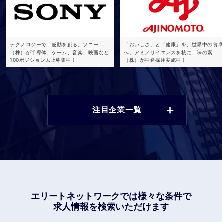
テクノロジーで、感動を創る。ソニー
「おいしさ」と「健康」を、世界中の食
（株）が半導体、ゲーム、音楽、映画など
へ。アミノサイエンスを核に、味の素
100ポジション以上募集中！
（株）が中途採用実施中！
注目企業一覧
エリートネットワークでは
様々な条件で
求人情報を検索いただけます