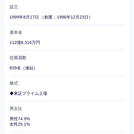
また、エンジニア主体の風潮があり、エンジニア発信で勉
設立
強会が行われることもある。勉強会の広報は全社向けに発
信され、自己研鑽やコミュニケーションの場として重宝さ
1999年8月17日 （創業：1996年12月23日）
れている。一般向けには1～2か月に一回程度オンラインイ
ベントを開催しており、このイベントをきっかけに応募さ
資本金
れる方もいる。
112億8,316万円
ボトムアップで企画、立案、実行する裁量を持つことがで
きる。
従業員数
839名（連結）
株式
◆東証プライム上場
男女比
男性74.9%
女性25.1%