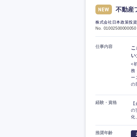
不動産
株式会社日本政策投
No. 01002500000050
仕事内容
こ
い
<
務
ー
の
経験・資格
【
の
化
推奨年齢