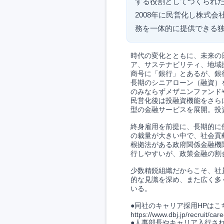
する役割としてつくられ
2008年に民営化し株式
務を一体的に提供できる
時代の変化とともに、未来の
ア、サステナビリティ、地域
商号に「銀行」とあるが、銀
長期のシニアローン（融資）
のみならずメザニンファンド
民営化後は投融資機能をさら
型の金融サービスを展開。投
終身雇用を前提に、長期的に
の裁量が大きい中で、社会貢
根拠法がある政府関係金融機
行しやすいが、政策金融の割
少数精鋭組織だからこそ、社
的な見識を深め、また広く多
いる。
●同社のキャリア採用HPはこ
https://www.dbj.jp/recruit/care
●人事部長やキャリア入行さ