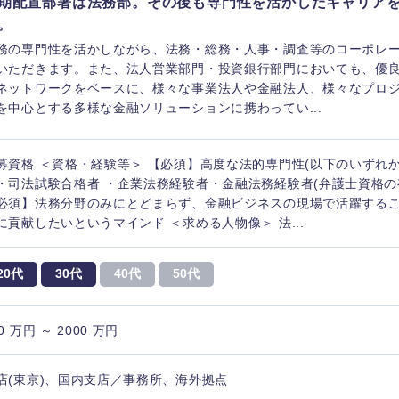
期配置部署は法務部。その後も専門性を活かしたキャリア
。
務の専門性を活かしながら、法務・総務・人事・調査等のコーポレ
いただきます。また、法人営業部門・投資銀行部門においても、優
ネットワークをベースに、様々な事業法人や金融法人、様々なプロ
を中心とする多様な金融ソリューションに携わってい...
募資格 ＜資格・経験等＞ 【必須】高度な法的専門性(以下のいずれか
・司法試験合格者 ・企業法務経験者・金融法務経験者(弁護士資格の
必須】法務分野のみにとどまらず、金融ビジネスの現場で活躍する
に貢献したいというマインド ＜求める人物像＞ 法...
20代
30代
40代
50代
0 万円 ～ 2000 万円
店(東京)、国内支店／事務所、海外拠点