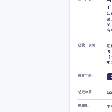
初
す
法
躍
業
資
経験・資格
応
者
【
現
推奨年齢
想定年収
60
勤務地
本