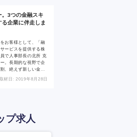
ッション、人材が自律的
組成に取り組める環境、
ル案件も動かすやりがい
ー。3つの金融スキ
した。
する企業に伴走しま
業をお客様として、「融
たサービスを提供する株
員で人事部長の北所 克
ュー。長期的な視野で企
役割、絶えず新しい金融
職として専門性を深める
取材日:
2019年8月28日
ついてお話し頂きまし
日：2019年10月7日）
ップ求人