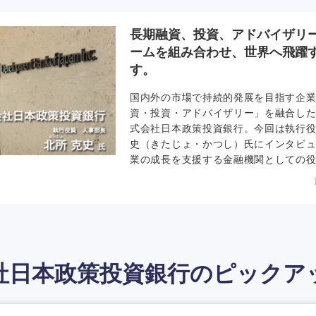
政府系金融機関としての成り立ちとミ
に学びながら先駆的な金融スキームの
少数精鋭のチームが大規模なグローバ
長期融資、投資、アドバイザリ
等について、率直に語り合って頂きま
ームを組み合わせ、世界へ飛躍
（掲載開始日：2024年11月8日）
す。
国内外の市場で持続的発展を目指す企
資・投資・アドバイザリー」を融合し
式会社日本政策投資銀行。今回は執行役
史（きたじょ・かつし）氏にインタビ
業の成長を支援する金融機関としての
スキームの開発に挑戦するDNA、総合
キャリアステップ、求める人物像等に
た。
（掲載開始
社日本政策投資銀行の
ピックア