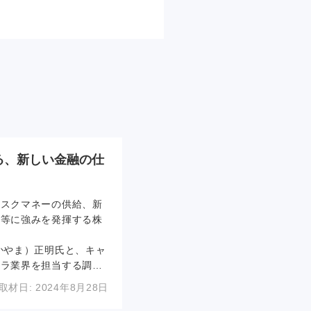
る、新しい金融の仕
リスクマネーの供給、新
ト等に強みを発揮する株
かやま）正明氏と、キャ
フラ業界を担当する調査
当する副調査役の林 夏
取材日:
2024年8月28日