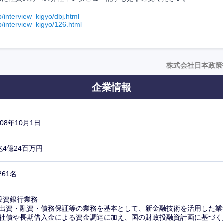
p/interview_kigyo/dbj.html
jp/interview_kigyo/126.html
株式会社日本政策
企業情報
008年10月1日
兆4億24百万円
,261名
投資銀行業務
出資・融資・債務保証等の業務を基本として、新金融技術を活用した業
社債や長期借入金による資金調達に加え、国の財政投融資計画に基づく