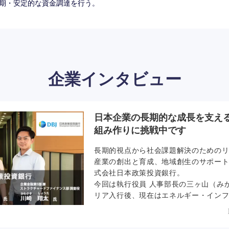
期・安定的な資金調達を行う。
企業インタビュー
日本企業の長期的な成長を支え
組み作りに挑戦中です
長期的視点から社会課題解決のための
産業の創出と育成、地域創生のサポー
式会社日本政策投資銀行。
今回は執行役員 人事部長の三ヶ山（み
リア入行後、現在はエネルギー・イン
役の川崎 翔太氏、小売・食品業界を担
実氏にインタビュー。