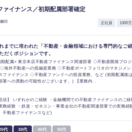
ファイナンス／初期配属部署確定
資銀行
正社員
1000万
れまでに培われた「不動産・金融領域における専門的なご
ただくポジションです。
初期配属> 東京本店不動産ファイナンス関連部署 ◇不動産開発プロ
 ◇海外不動産への投融資業務 ◇不動産ポートフォリオのマネジメン
スファイナンス ◇不動産ファンドへの投資業務、など (初期配属後
部署への異動の可能性がございます。) 【業務内...
必須】 いずれかのご経験 ・金融機関での不動産ファイナンスのご経
実務経験 ・鉄道・ゼネコン・事業会社の不動産関連部署での実務経
、不動産ファイナンスなど)
20代
30代
40代
50代