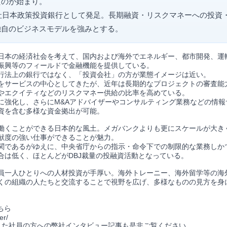
たのが始まり。
会社日本政策投資銀行として発足。長期融資・リスクマネーへの投資
独自のビジネスモデルを強みとする。
日本の経済社会を考えて、国内および海外でエネルギー、都市開発、運
振興等のフィールドで金融機能を提供している。
行法上の銀行ではなく、「投資会社」の方が業態イメージは近い。
をサービスの中心としてきたが、近年は長期的なプロジェクトの審査能
やエクイティなどのリスクマネー供給の比率を高めている。
に強化し、さらにM&Aアドバイザーやコンサルティング業務などの情報
資を含む多様な資金拠出が可能。
働くことができる日本的な風土。メガバンクよりも更にスケールが大き
献度の強い仕事ができることが魅力。
関であるがゆえに、中央省庁からの指示・命令下での制限的な業務しか
合は低く、ほとんどがDBJ裁量の投融資活動となっている。
員一人ひとりへの人材投資が手厚い。海外トレーニー、海外留学等の海
くの組織の人たちと交流することで視野を広げ、多様なものの見方を身
ちら
er/
れた社員の方への弊社インタビュー記事も是非ご覧ください。