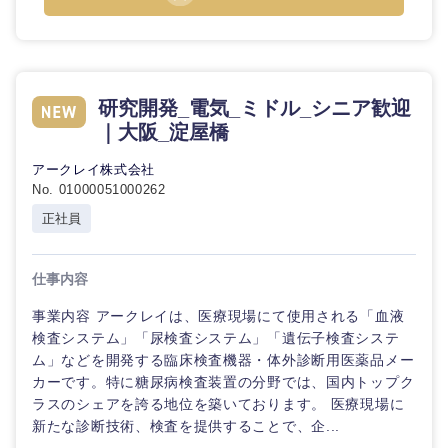
研究開発_電気_ミドル_シニア歓迎
東海地方
｜大阪_淀屋橋
岐阜県
静岡県
アークレイ株式会社
No. 01000051000262
正社員
愛知県
三重県
仕事内容
事業内容 アークレイは、医療現場にて使用される「血液
検査システム」「尿検査システム」「遺伝子検査システ
ム」などを開発する臨床検査機器・体外診断用医薬品メー
カーです。特に糖尿病検査装置の分野では、国内トップク
ラスのシェアを誇る地位を築いております。 医療現場に
新たな診断技術、検査を提供することで、企...