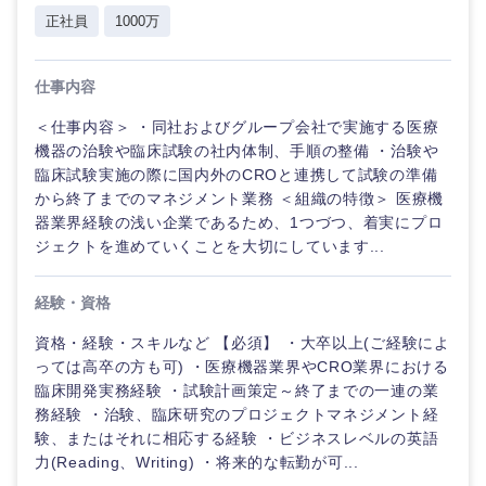
正社員
1000万
仕事内容
＜仕事内容＞ ・同社およびグループ会社で実施する医療
機器の治験や臨床試験の社内体制、手順の整備 ・治験や
臨床試験実施の際に国内外のCROと連携して試験の準備
から終了までのマネジメント業務 ＜組織の特徴＞ 医療機
器業界経験の浅い企業であるため、1つづつ、着実にプロ
ジェクトを進めていくことを大切にしています...
経験・資格
資格・経験・スキルなど 【必須】 ・大卒以上(ご経験によ
っては高卒の方も可) ・医療機器業界やCRO業界における
臨床開発実務経験 ・試験計画策定～終了までの一連の業
務経験 ・治験、臨床研究のプロジェクトマネジメント経
験、またはそれに相応する経験 ・ビジネスレベルの英語
力(Reading、Writing) ・将来的な転勤が可...