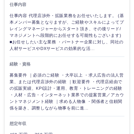
仕事内容
仕事内容 代理店渉外・拡販業務をお任せいたします。 (基
本メンバー募集となりますが、ご経験やスキルによってプ
レイングマネージャーからスタート頂き、その後リード/
マネジメントへ段階的にお任せする可能性もございます)
■お任せしたい主な業務 ・パートナー企業に対し、同社の
人材サービスやDXサービスの効果的な活...
経験・資格
募集要件 ｜必須のご経験 ・大卒以上 ・求人広告の法人営
業、または代理店渉外の経験 ｜歓迎要件 ・代理店経由で
の拡販実績、KPI設計・運用、教育・トレーニングの経験
ご希望の職種を選択してください
ご希望の職種を選択してください
ご希望の業界を選択してください
ご希望の勤務地を選択してください
ご希望条件を入力ください
・人材・広告・インターネット業界での提案営業／アカウ
ントマネジメント経験 ｜求める人物像 ・関係者と信頼関
係を築き、調整しながら物事を前に進...
経営企
経営企画・事業企画
商社・卸
北海道・東北地方
画・事業
すべての経営企画・事業企
希望年収
企画
画
想定年収
経営ボード
北海道
青森県
エネルギー・資源・環境