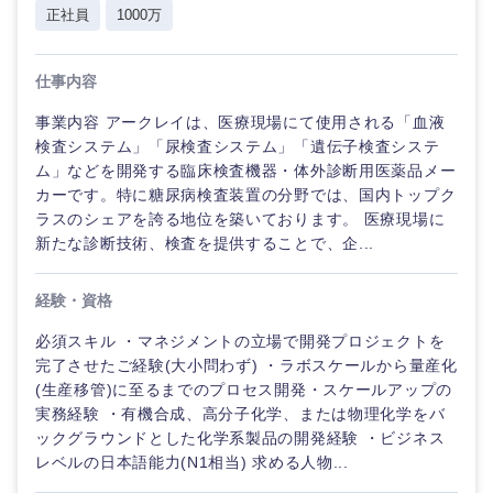
正社員
1000万
倉庫・運輸・物流
転勤なし
海外勤務あり
コンサル
技術職（IT）、Webサービス・制作、ゲーム
タント
仕事内容
技術職（モノづくり）
小売・通販・外食
年間休日120日以
フルリモート
専門職
上
事業内容 アークレイは、医療現場にて使用される「血液
金融専門職
検査システム」「尿検査システム」「遺伝子検査システ
IT・通信
技術職
完全週休2日制
社宅・家賃補助有
ム」などを開発する臨床検査機器・体外診断用医薬品メー
（IT）、
メディカル
カーです。特に糖尿病検査装置の分野では、国内トップク
Webサー
ビス・制
ラスのシェアを誇る地位を築いております。 医療現場に
WEBサービス
作、ゲー
新たな診断技術、検査を提供することで、企...
不動産専門職
ム
コンサル・シンクタンク
経験・資格
建設・施工管理
技術職
（モノづ
必須スキル ・マネジメントの立場で開発プロジェクトを
広告・宣伝・印刷
くり）
事務職
完了させたご経験(大小問わず) ・ラボスケールから量産化
(生産移管)に至るまでのプロセス開発・スケールアップの
金融専門
その他
実務経験 ・有機合成、高分子化学、または物理化学をバ
マスメディア
職
ックグラウンドとした化学系製品の開発経験 ・ビジネス
レベルの日本語能力(N1相当) 求める人物...
エンターテイメント
メディカ