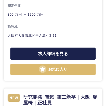
ル
想定年収
法律・特許事務所・監査法人
900 万円 ～ 1300 万円
不動産専
門職
人材・アウトソーシング
勤務地
建設・施
工管理
大阪府大阪市北区中之島4-3-51
関東地方
サービス
事務職
茨城県
栃木県
求人詳細を見る
その他
その他
群馬県
埼玉県
お気に入り
千葉県
東京都
神奈川県
研究開発_電気_第二新卒｜大阪_淀
屋橋｜正社員