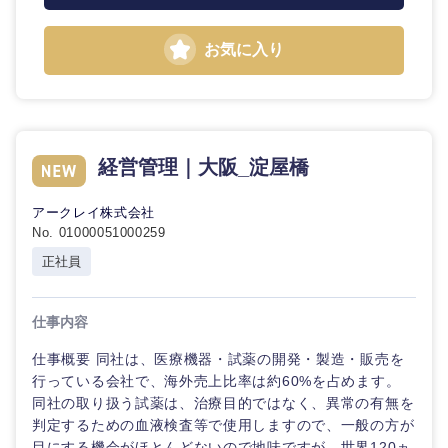
お気に入り
経営管理｜大阪_淀屋橋
アークレイ株式会社
近畿地方
No. 01000051000259
正社員
滋賀県
京都府
仕事内容
大阪府
兵庫県
仕事概要 同社は、医療機器・試薬の開発・製造・販売を
行っている会社で、海外売上比率は約60%を占めます。
奈良県
和歌山県
同社の取り扱う試薬は、治療目的ではなく、異常の有無を
判定するための血液検査等で使用しますので、一般の方が
目にする機会がほとんどないので地味ですが、世界120ヵ