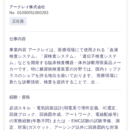
アークレイ株式会社
No. 01000051000293
正社員
仕事内容
事業内容 アークレイは、医療現場にて使用される「血液
検査システム」「尿検査システム」「遺伝子検査システ
ム」などを開発する臨床検査機器・体外診断用医薬品メー
カーです。特に糖尿病検査装置の分野では、国内トップク
ラスのシェアを誇る地位を築いております。 医療現場に
新たな診断技術、検査を提供することで、企...
経験・資格
必須スキル ・電気回路設計(弱電系で用件定義、IC選定、
回路ブロック、回路図作成、アートワーク、電線配線等)
の実務経験(年数不問) または ・EMC試験の試験準備、測
定、対策(ガスケット、アーシング以外に回路図的な対策