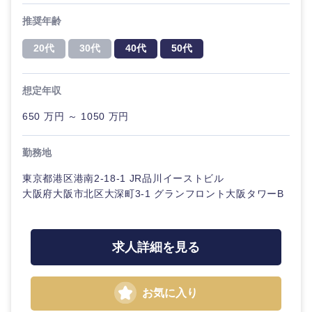
推奨年齢
選択する
選択する
選択する
選択する
20代
30代
40代
50代
想定年収
650 万円 ～ 1050 万円
勤務地
東京都港区港南2-18-1 JR品川イーストビル
大阪府大阪市北区大深町3-1 グランフロント大阪タワーB
求人詳細を見る
お気に入り