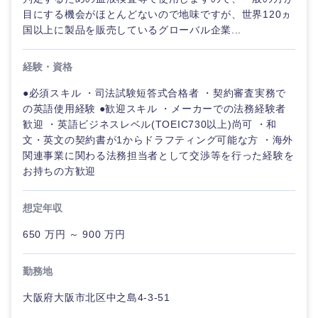
鳥取県
島根県
目にする機会がほとんどないので地味ですが、世界120ヵ
国以上に製品を販売しているグローバル企業...
岡山県
広島県
経験・資格
山口県
徳島県
●必須スキル ・司法試験短答式合格者 ・契約審査実務で
の英語使用経験 ●歓迎スキル ・メーカーでの法務経験者
香川県
愛媛県
歓迎 ・英語ビジネスレベル(TOEIC730以上)尚可 ・和
文・英文の契約書が1からドラフティング可能な方 ・海外
関連事業に関わる法務担当者として交渉等を行った経験を
高知県
お持ちの方歓迎
想定年収
650 万円 ～ 900 万円
勤務地
大阪府大阪市北区中之島4-3-51