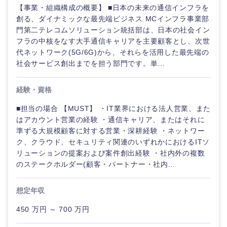
【事業・組織構成の概要】 ■日本の未来の通信インフラを
創る、ダイナミックな最先端ビジネス MCインフラ事業部
門第二テレコムソリューション統括部は、日本の社会イン
フラの中核をなす大手通信キャリアを主要顧客とし、次世
代ネットワーク(5G/6G)から、それらを活用した最先端の
社会サービス創出までを担う部門です。単...
経験・資格
■担当の場合 【MUST】 ・IT業界における法人営業、また
九州・沖縄
はアカウント営業の経験 ・通信キャリア、またはそれに
準ずる大規模顧客に対する営業・深耕経験 ・ネットワー
ク、クラウド、セキュリティ関連のいずれかにおけるITソ
福岡県
佐賀県
リューションの提案および案件創出経験 ・社内外の複数
のステークホルダー(顧客・パートナー・社内...
長崎県
熊本県
想定年収
大分県
宮崎県
450 万円 ～ 700 万円