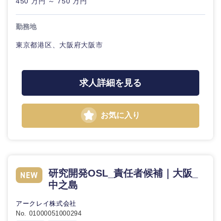
450 万円 ～ 750 万円
20代
30代
経営ボー
事業企画・事業開発
管理
推奨年齢
ド
秋田県
岩手県
自動車・機械・船舶
勤務地
40代
50代
事業管理
SCM
管理
東京都港区、大阪府大阪市
宮城県
山形県
電気・電子・半導体
人事
新規事業企画・立上げ
SCM
福島県
求人詳細を見る
素材・化学・金属
フリーワード
マーケティング
M&A・事業投資
人事
営業
食品・化粧品・アパレル・消費財
マーケテ
お気に入り
こだわり条件を入力ください
経営企画
ィング
サービス
急募
第二新卒
メディカル・ヘルスケア・ライフサイエンス
政策渉外
営業
クリエイティブ
スタートアップ企
その他企画業務
金融
研究開発OSL_責任者候補｜大阪_
上場企業
サービス
業
中之島
コンサルタント
クリエイ
建設・不動産
アークレイ株式会社
外資系企業
英語を活かす
ティブ
専門職
No. 01000051000294