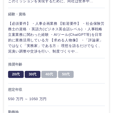
このミッションを実現するために、同社は世界中...
経験・資格
【必須要件】 ・人事企画業務 【歓迎要件】 ・社会保険労
務士の資格 ・英語力(ビジネス英会話レベル) ・人事戦略
立案業務に関わった経験 ・AIツール(ChatGPT等)を日常
的に業務活用している方 【求める人物像】 ・「評論家」
ではなく「実務家」である方： 理想を語るだけでなく、
泥臭い調整や交渉を行い、制度づくりや...
推奨年齢
20代
30代
40代
50代
想定年収
550 万円 ～ 1050 万円
勤務地