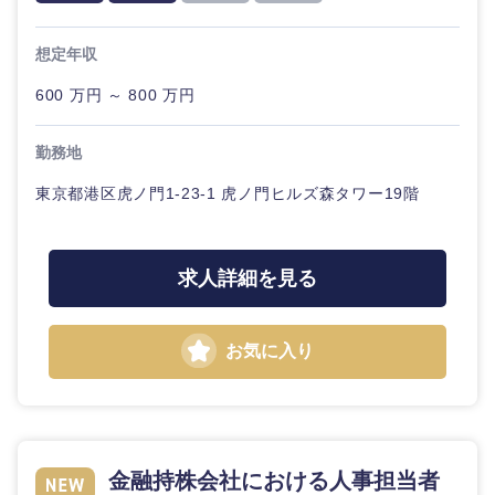
20代
30代
経営ボー
事業企画・事業開発
管理
推奨年齢
ド
秋田県
岩手県
自動車・機械・船舶
想定年収
40代
50代
事業管理
SCM
管理
600 万円 ～ 800 万円
宮城県
山形県
電気・電子・半導体
人事
新規事業企画・立上げ
SCM
勤務地
福島県
素材・化学・金属
フリーワード
マーケティング
東京都港区虎ノ門1-23-1 虎ノ門ヒルズ森タワー19階
M&A・事業投資
人
事
営業
食品・化粧品・アパレル・消費財
こだわり条件を入力ください
経営企画
求人詳細を見る
マーケテ
ィング
サービス
急募
第二新卒
メディカル・ヘルスケア・ライフサイエンス
政策渉外
お気に入り
営業
クリエイティブ
スタートアップ企
その他企画業務
金融
上場企業
業
サービス
コンサルタント
建設・不動産
外資系企業
英語を活かす
クリエイ
専門職
金融持株会社における人事担当者
ティブ