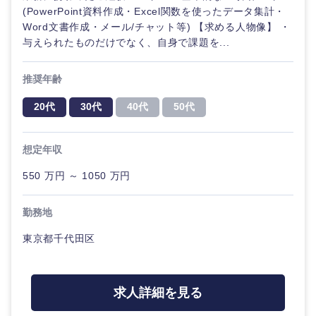
メディカ
(PowerPoint資料作成・Excel関数を使ったデータ集計・
ル
Word文書作成・メール/チャット等) 【求める人物像】 ・
法律・特許事務所・監査法人
与えられたものだけでなく、自身で課題を...
不動産専
門職
人材・アウトソーシング
推奨年齢
建設・施
20代
30代
40代
50代
関東地方
工管理
サービス
想定年収
茨城県
栃木県
事務職
その他
550 万円 ～ 1050 万円
群馬県
埼玉県
その他
勤務地
千葉県
東京都
東京都千代田区
神奈川県
求人詳細を見る