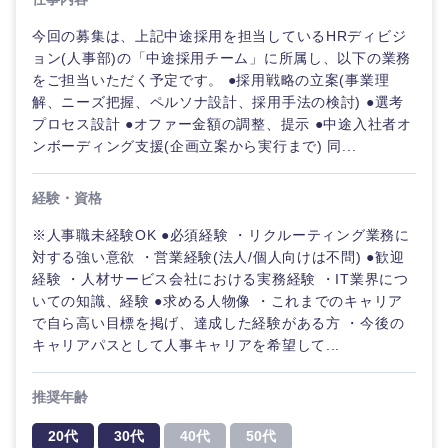
今回の募集は、上記中途採用を担当しているHRディビジ
ョン(人事部)の「中途採用チーム」に所属し、以下の業務
をご担当いただく予定です。 ●採用戦略の立案(事業理
解、ニーズ把握、ペルソナ設計、採用手法の検討) ●選考
プロセス設計 ●オファー金額の調整、提示 ●中途入社者オ
ンボーディング支援(企画立案から実行まで) 同...
経験・資格
※人事職未経験OK ●必須経験 ・リクルーティング業務に
対する強い意欲 ・営業経験(法人/個人向けは不問) ●歓迎
経験 ・人材サービス会社における実務経験 ・IT業界につ
いての知識、経験 ●求める人物像 ・これまでのキャリア
ご希望の職種を選択してください
ご希望の職種を選択してください
ご希望の業界を選択してください
ご希望の勤務地を選択してください
ご希望条件を入力ください
で自ら高い目標を掲げ、達成した経験がある方 ・今後の
キャリアパスとして人事キャリアを希望して...
経営企
経営企画・事業企画
商社・卸
北海道・東北地方
画・事業
すべての経営企画・事業企
希望年収
推奨年齢
企画
画
経営ボード
北海道
青森県
エネルギー・資源・環境
20代
30代
40代
50代