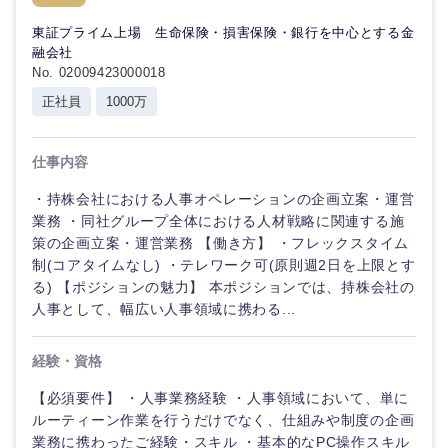
倉庫・運輸・物流
転勤なし
海外勤務あり
技術職（IT）、Webサービス・制作、ゲーム
東証プライム上場 生命保険・損害保険・銀行を中心とする金
コンサル
融会社
タント
No. 02009423000018
技術職（モノづくり）
小売・通販・外食
年間休日120日以
フルリモート
上
正社員
1000万
専門職
金融専門職
IT・通信
完全週休2日制
社宅・家賃補助有
仕事内容
技術職
メディカル
（IT）、
Webサー
・持株会社における人事オペレーションの企画立案・運営
WEBサービス
ビス・制
業務 ・同社グループ全体における人材戦略に関連する施
不動産専門職
作、ゲー
策の企画立案・運営業務 【働き方】 ・フレックスタイム
ム
コンサル・シンクタンク
制(コアタイムなし) ・テレワーク可(原則週2日を上限とす
建設・施工管理
る) 【ポジションの魅力】 本ポジションでは、持株会社の
技術職
人事として、幅広い人事領域に携わる...
広告・宣伝・印刷
（モノづ
事務職
くり）
経験・資格
その他
マスメディア
金融専門
【必須要件】 ・人事業務経験 ・人事領域において、単に
職
ルーティーン作業を行うだけでなく、仕組みや制度の企画
エンターテイメント
業務に携わったご経験・スキル ・基本的なPC操作スキル