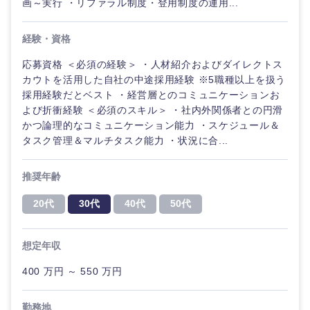
画～実行 ・リファラル制度・登用制度の運用...
経験・資格
応募資格 ＜必須の経験＞ ・人材紹介およびダイレクトス
カウトを活用した自社の中途採用経験 ※5職種以上を扱う
採用経験だとベスト ・経営層とのコミュニケーションお
よび折衝経験 ＜必須のスキル＞ ・社内外関係者との円滑
かつ論理的なコミュニケーション能力 ・スケジュール＆
タスク管理＆マルチタスク能力 ・状況に合...
推奨年齢
20代
30代
40代
50代
想定年収
甲信越・北陸
400 万円 ～ 550 万円
新潟県
富山県
勤務地