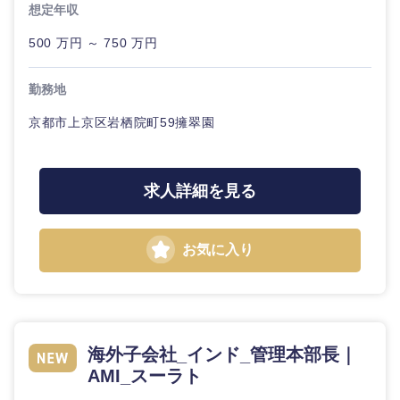
想定年収
500 万円 ～ 750 万円
勤務地
京都市上京区岩栖院町59擁翠園
求人詳細を見る
近畿地方
お気に入り
滋賀県
京都府
大阪府
兵庫県
奈良県
和歌山県
海外子会社_インド_管理本部長｜
AMI_スーラト