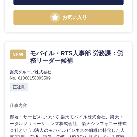
鳥取県
島根県
お気に入り
岡山県
広島県
山口県
徳島県
モバイル・RTS人事部 労務課：労
香川県
愛媛県
務リーダー候補
高知県
楽天グループ株式会社
No. 01000158005509
正社員
仕事内容
部署・サービスについて 楽天モバイル株式会社、楽天ト
ータルソリューションズ株式会社、楽天シンフォニー株式
会社という3法人のモバイルビジネスの組織に特化した人