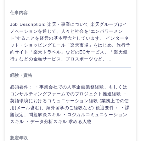
仕事内容
選択する
Job Description: 楽天・事業について 楽天グループはイ
ノベーションを通じて、人々と社会を“エンパワーメン
ト”することを経営の基本理念としています。 インターネ
ット・ショッピングモール「楽天市場」をはじめ、旅行予
約サイト「楽天トラベル」などのECサービス、「楽天銀
行」などの金融サービス、プロスポーツなど、...
経験・資格
必須要件： ・事業会社での人事企画業務経験、もしくは
コンサルティングファームでのプロジェクト推進経験 ・
英語環境におけるコミュニケーション経験 (業務上での使
用(メール含む)、海外留学のご経験など) 歓迎要件： ・課
題設定、問題解決スキル ・ロジカルコミュニケーション
スキル ・データ分析スキル 求める人物...
想定年収