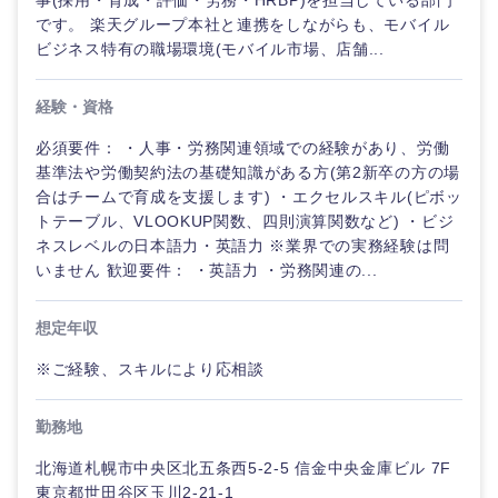
事(採用・育成・評価・労務・HRBP)を担当している部門
です。 楽天グループ本社と連携をしながらも、モバイル
ビジネス特有の職場環境(モバイル市場、店舗...
経験・資格
必須要件： ・人事・労務関連領域での経験があり、労働
基準法や労働契約法の基礎知識がある方(第2新卒の方の場
合はチームで育成を支援します) ・エクセルスキル(ピボッ
トテーブル、VLOOKUP関数、四則演算関数など) ・ビジ
ネスレベルの日本語力・英語力 ※業界での実務経験は問
いません 歓迎要件： ・英語力 ・労務関連の...
想定年収
※ご経験、スキルにより応相談
勤務地
北海道札幌市中央区北五条西5-2-5 信金中央金庫ビル 7F
東京都世田谷区玉川2-21-1