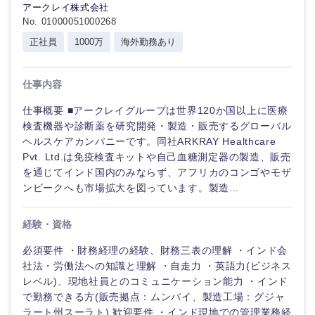
アークレイ株式会社
No. 01000051000268
正社員
1000万
海外勤務あり
仕事内容
仕事概要 ■アークレイグループは世界120か国以上に医療
検査機器や診断薬を研究開発・製造・販売するグローバル
ヘルスケアカンパニーです。同社ARKRAY Healthcare
Pvt. Ltd.は免疫検査キットや自己血糖測定器の製造、販売
を通じてインド国内のみならず、アフリカのコンゴやモザ
ンビークへも市場拡大を図っています。製造...
経験・資格
必須要件 ・財務経理の経験、財務三表の理解 ・インド会
社法・労働法への知識と理解 ・自走力 ・英語力(ビジネス
レベル)、現地社員とのコミュニケーション能力 ・インド
で勤務できる方(販売拠点：ムンバイ、製造工場：グジャ
ラート州スーラト) 歓迎要件 ・インド現地での管理業務経