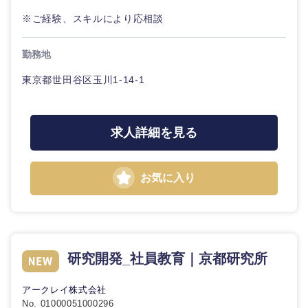
※ご経験、スキルにより応相談
勤務地
東海地方
東京都世田谷区玉川1-14-1
岐阜県
静岡県
求人詳細を見る
愛知県
三重県
お気に入り
研究開発_社員教育｜京都研究所
アークレイ株式会社
No. 01000051000296