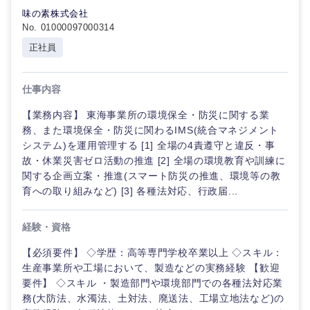
味の素株式会社
No. 01000097000314
正社員
仕事内容
【業務内容】 東海事業所の環境保全・防災に関する業
務、また環境保全・防災に関わるIMS(統合マネジメント
システム)を運用管理する [1] 全場の4責遵守と違反・事
故・休業災害ゼロ活動の推進 [2] 全場の環境教育や訓練に
関する企画立案・推進(スマート防災の推進、環境等の教
育への取り組みなど) [3] 各種法対応、行政届...
経験・資格
【必須要件】 ◇学歴：高等専門学校卒業以上 ◇スキル：
生産事業所や工場において、製造などの実務経験 【歓迎
要件】 ◇スキル ・製造部門や環境部門での各種法対応業
務(大防法、水濁法、土対法、廃送法、工場立地法など)の