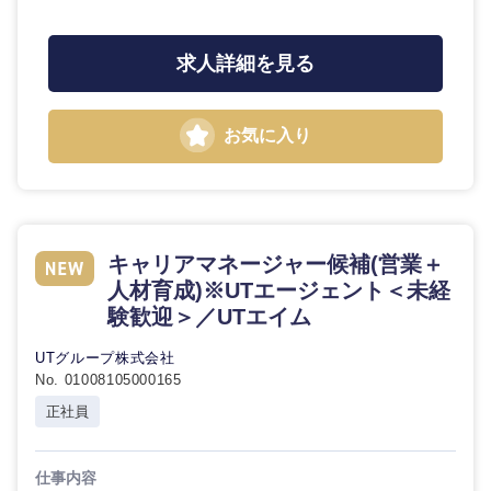
求人詳細を見る
お気に入り
九州・沖縄
キャリアマネージャー候補(営業＋
人材育成)※UTエージェント＜未経
験歓迎＞／UTエイム
福岡県
佐賀県
UTグループ株式会社
長崎県
熊本県
No. 01008105000165
正社員
大分県
宮崎県
仕事内容