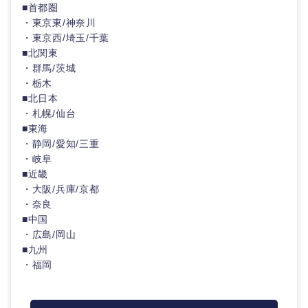
■首都圏
・東京東/神奈川
・東京西/埼玉/千葉
選択する
■北関東
・群馬/茨城
・栃木
■北日本
・札幌/仙台
■東海
・静岡/愛知/三重
・岐阜
■近畿
・大阪/兵庫/京都
・奈良
■中国
・広島/岡山
■九州
・福岡