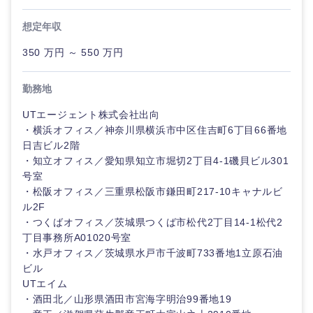
想定年収
350 万円 ～ 550 万円
勤務地
UTエージェント株式会社出向
・横浜オフィス／神奈川県横浜市中区住吉町6丁目66番地
日吉ビル2階
・知立オフィス／愛知県知立市堀切2丁目4-1磯貝ビル301
号室
・松阪オフィス／三重県松阪市鎌田町217-10キャナルビ
ル2F
・つくばオフィス／茨城県つくば市松代2丁目14-1松代2
丁目事務所A01020号室
・水戸オフィス／茨城県水戸市千波町733番地1立原石油
ビル
UTエイム
・酒田北／山形県酒田市宮海字明治99番地19