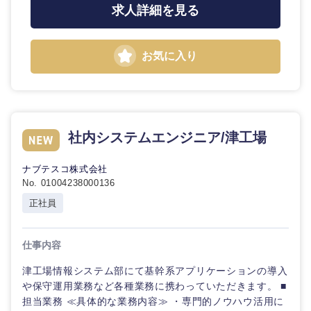
鳥取県
島根県
求人詳細を見る
岡山県
広島県
お気に入り
山口県
徳島県
香川県
愛媛県
社内システムエンジニア/津工場
高知県
ナブテスコ株式会社
No. 01004238000136
正社員
仕事内容
津工場情報システム部にて基幹系アプリケーションの導入
や保守運用業務など各種業務に携わっていただきます。 ■
担当業務 ≪具体的な業務内容≫ ・専門的ノウハウ活用に