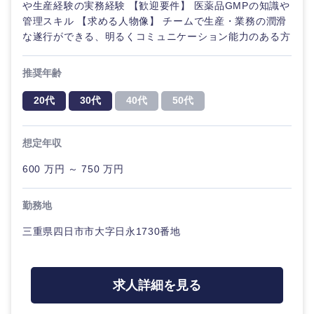
や生産経験の実務経験 【歓迎要件】 医薬品GMPの知識や
ル
管理スキル 【求める人物像】 チームで生産・業務の潤滑
法律・特許事務所・監査法人
な遂行ができる、明るくコミュニケーション能力のある方
不動産専
門職
推奨年齢
人材・アウトソーシング
建設・施
20代
30代
40代
50代
工管理
関東地方
サービス
事務職
想定年収
茨城県
栃木県
その他
600 万円 ～ 750 万円
その他
群馬県
埼玉県
勤務地
千葉県
東京都
三重県四日市市大字日永1730番地
神奈川県
求人詳細を見る