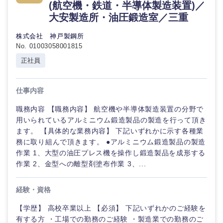
(航空機・鉄道・半導体製造装置)／
大安製造所・油圧鍛造室／三重
株式会社 神戸製鋼所
No. 01003058001815
正社員
仕事内容
職務内容 【職務内容】 航空機や半導体製造装置の分野で
用いられているアルミニウム鍛造製品の製造を行って頂き
ます。 【具体的な業務内容】 下記いずれかに示す各種業
務に取り組んで頂きます。 ●アルミニウム鍛造製品の製造
作業 1、大型の油圧プレス機を操作し鍛造製品を成形する
作業 2、金型への離型剤塗布作業 3、...
経験・資格
【学歴】 高校卒業以上 【必須】 下記いずれかのご経験を
有する方 ・工場での勤務のご経験 ・製造業での勤務のご