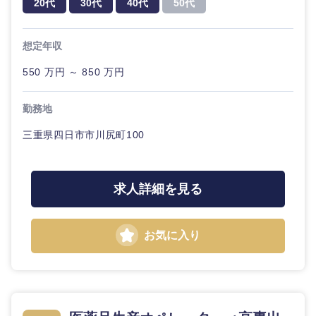
20代
30代
40代
50代
20代
30代
経営ボー
事業企画・事業開発
管理
推奨年齢
ド
秋田県
岩手県
自動車・機械・船舶
想定年収
40代
50代
事業管理
SCM
管理
宮城県
山形県
550 万円 ～ 850 万円
電気・電子・半導体
人事
新規事業企画・立上げ
SCM
福島県
勤務地
素材・化学・金属
フリーワード
マーケティング
M&A・事業投資
人事
三重県四日市市川尻町100
営業
食品・化粧品・アパレル・消費財
マーケテ
こだわり条件を入力ください
経営企画
ィング
求人詳細を見る
サービス
急募
第二新卒
メディカル・ヘルスケア・ライフサイエンス
政策渉外
営業
クリエイティブ
お気に入り
スタートアップ企
その他企画業務
金融
上場企業
サービス
業
コンサルタント
クリエイ
建設・不動産
外資系企業
英語を活かす
ティブ
専門職