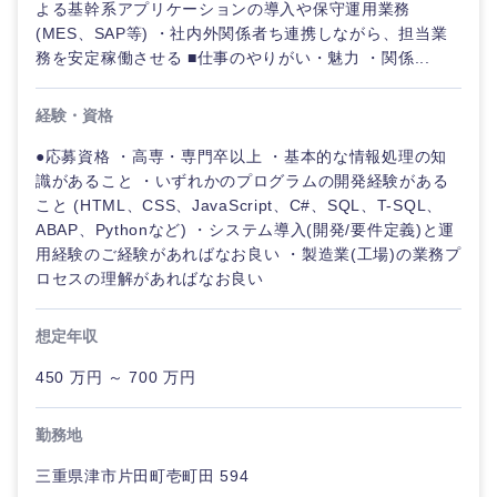
よる基幹系アプリケーションの導入や保守運用業務
(MES、SAP等) ・社内外関係者ち連携しながら、担当業
務を安定稼働させる ■仕事のやりがい・魅力 ・関係...
経験・資格
●応募資格 ・高専・専門卒以上 ・基本的な情報処理の知
識があること ・いずれかのプログラムの開発経験がある
こと (HTML、CSS、JavaScript、C#、SQL、T-SQL、
ABAP、Pythonなど) ・システム導入(開発/要件定義)と運
用経験のご経験があればなお良い ・製造業(工場)の業務プ
ロセスの理解があればなお良い
想定年収
450 万円 ～ 700 万円
勤務地
三重県津市片田町壱町田 594