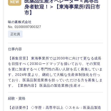
医薬品生産オペレーター＜高専出
倉庫・運輸・物流
転勤なし
海外勤務あり
身者歓迎！＞【東海事業所/四日市
コンサル
技術職（IT）、Webサービス・制作、ゲーム
タント
市】
技術職（モノづくり）
小売・通販・外食
年間休日120日以
フルリモート
味の素株式会社
専門職
上
No. 01000097000327
金融専門職
正社員
IT・通信
技術職
完全週休2日制
社宅・家賃補助有
（IT）、
メディカル
Webサー
仕事内容
ビス・制
WEBサービス
作、ゲー
不動産専門職
ム
【募集背景】 東海事業所では2030年に向けて更なる成長
を目指すべく2030ロードマップを描いており、その実現
コンサル・シンクタンク
建設・施工管理
を更に加速するべく専門性の高い人財を広く募集していま
技術職
す。2024年度より、継続して大幅な生産体制強化を行っ
（モノづ
広告・宣伝・印刷
くり）
ており、医薬品製造業務を担っていただける方を募集しま
事務職
す。 【業務内容】 医薬品の製造業務(生産オ...
金融専門
その他
マスメディア
職
経験・資格
【必須要件】 ◇学歴：高専卒以上 ◇スキル：医薬品製造
エンターテイメント
メディカ