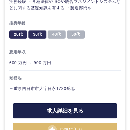
実務経験 ・各種法律やISOや統合マネジメントシステムな
どに関する基礎知識を有する ・製造部門や...
推奨年齢
20代
30代
40代
50代
想定年収
600 万円 ～ 900 万円
近畿地方
勤務地
滋賀県
京都府
三重県四日市市大字日永1730番地
大阪府
兵庫県
求人詳細を見る
奈良県
和歌山県
お気に入り