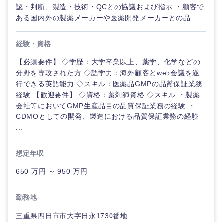
認・判断、製造・技術・QCとの協議および指示 ・顧客で
ある国内外の製薬メーカーや医薬開発メーカーとの品...
経験・資格
【必須要件】 ◇学歴：大学卒業以上、薬学、化学などの
分野を専攻された方 ◇語学力：海外顧客とweb会議を遂
行できる英語能力 ◇スキル：医薬品GMPの品質保証業務
経験 【歓迎要件】 ◇資格：薬剤師資格 ◇スキル ・製薬
会社等においてGMP生産品目の品質保証業務の経験 ・
CDMOとしての開発、製造における品質保証業務の経験
...
想定年収
650 万円 ～ 950 万円
甲信越・北陸
勤務地
三重県四日市市大字日永1730番地
新潟県
富山県