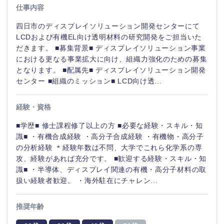
仕事内容
四日市のディスプレイソリューション開発センターにて
LCDおよび有機EL向け透明材料の研究開発をご担当いた
だきます。 ■募集背景■ ディスプレイソリューション事業
における更なる事業拡大に向け、組織力強化のための募集
となります。 ■配属先■ ディスプレイソリューション開発
センター ■組織のミッション■ LCD向け透...
経験・資格
■学歴■ 修士課程修了以上の方 ■必要な経験・スキル・知
識■ ・有機合成経験 ・高分子合成経験 ・有機物・高分子
の分析経験 ＊経験年数は不問、大学でこれら化学系の専
ご希望の職種を選択してください
ご希望の職種を選択してください
ご希望の業界を選択してください
ご希望の勤務地を選択してください
ご希望条件を入力ください
攻、経験があれば充分です。 ■歓迎する経験・スキル・知
識■ ・半導体、ディスプレイ関連の有機・高分子材料の取
扱い経験者歓迎。 ・海外駐在にチャレン...
経営企
経営企画・事業企画
商社・卸
北海道・東北地方
画・事業
すべての経営企画・事業企
希望年収
企画
画
推奨年齢
経営ボード
北海道
青森県
エネルギー・資源・環境