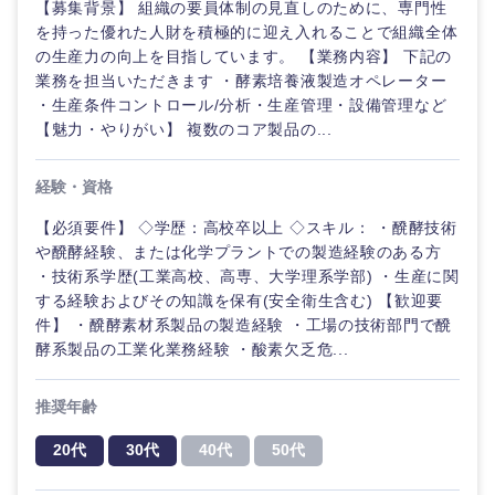
【募集背景】 組織の要員体制の見直しのために、専門性
を持った優れた人財を積極的に迎え入れることで組織全体
の生産力の向上を目指しています。 【業務内容】 下記の
業務を担当いただきます ・酵素培養液製造オペレーター
・生産条件コントロール/分析・生産管理・設備管理など
【魅力・やりがい】 複数のコア製品の...
経験・資格
【必須要件】 ◇学歴：高校卒以上 ◇スキル： ・醗酵技術
や醗酵経験、または化学プラントでの製造経験のある方
・技術系学歴(工業高校、高専、大学理系学部) ・生産に関
する経験およびその知識を保有(安全衛生含む) 【歓迎要
件】 ・醗酵素材系製品の製造経験 ・工場の技術部門で醗
酵系製品の工業化業務経験 ・酸素欠乏危...
推奨年齢
20代
30代
40代
50代