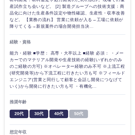
産試作立ち会いなど。 [2] 製造グループへの技術支援：商
品化に向けた生産条件設定や物性確認、生産性・収率改善
など。 【業務の流れ】 営業に依頼が入る→工場に依頼が
降りてくる→新規案件の場合開発担当決...
経験・資格
能力・経験 ■学歴： 高専・大卒以上 ■経験 必須： ・メー
カーでのマテリアル開発や生産技術の経験(いずれかのみ
のご経験の方可) ※オペレーター経験のみ不可 ※上流工程
(研究開発等)から下流工程に行きたい方も可 ※フィールド
エンジニア(営業と同行して顧客と会話し開発につなげて
いく)から開発に行きたい方も可 ・有機化...
推奨年齢
20代
30代
40代
50代
想定年収