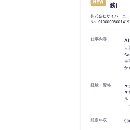
務)
株式会社サイバーエ
No. 01000008001419
仕事内容
A
＜
S
主
か
経験・資格
▼
▼
ル
・
想定年収
50