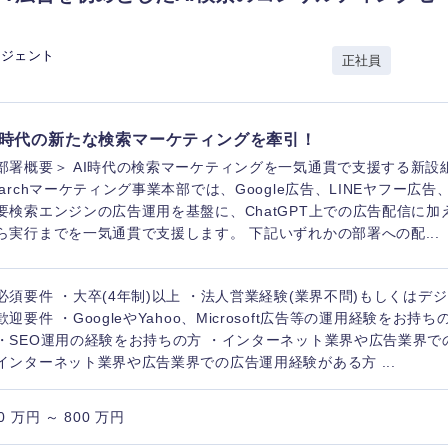
香川県
ージェント
正社員
高知県
I時代の新たな検索マーケティングを牽引！
部署概要＞ AI時代の検索マーケティングを一気通貫で支援する新設組
earchマーケティング事業本部では、Google広告、LINEヤフー広告、M
要検索エンジンの広告運用を基盤に、ChatGPT上での広告配信に加
ら実行までを一気通貫で支援します。 下記いずれかの部署への配...
必須要件 ・大卒(4年制)以上 ・法人営業経験(業界不問)もしくはデ
歓迎要件 ・GoogleやYahoo、Microsoft広告等の運用経験をお持ち
・SEO運用の経験をお持ちの方 ・インターネット業界や広告業界で
インターネット業界や広告業界での広告運用経験がある方 ...
0 万円 ～ 800 万円