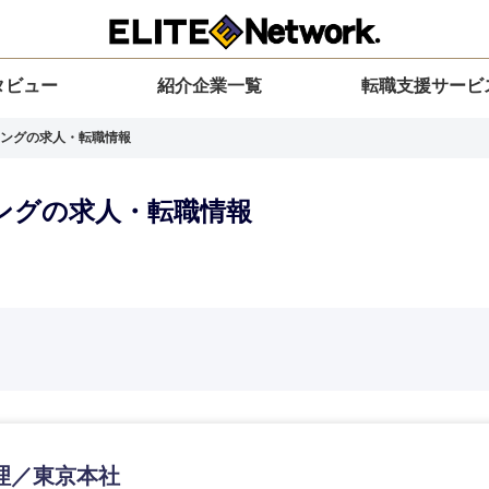
タビュー
紹介企業一覧
転職支援サービ
ングの求人・転職情報
ングの求人・転職情報
選択してください
選択してください
選択してください
を選択してください
力ください
地方
すべての経営企画・事業企画
関東地方
環境
青森県
事業企画・事業開発
茨城県
20代
30代
40代
50代
理／東京本社