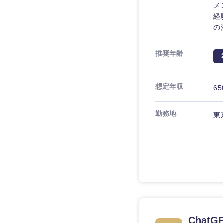
メ
経
の
推奨年齢
想定年収
65
勤務地
東
近畿地方
滋賀県
大阪府
Cha
奈良県