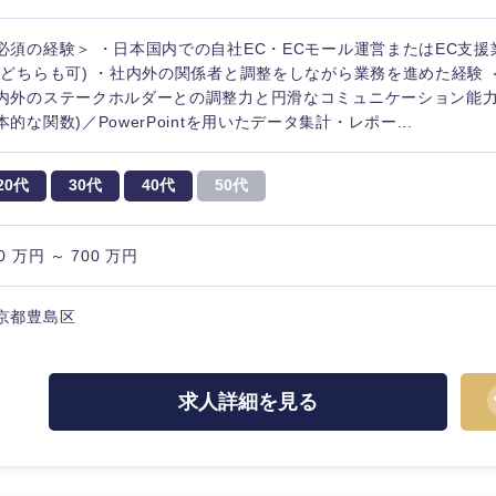
必須の経験＞ ・日本国内での自社EC・ECモール運営またはEC支援
Cどちらも可) ・社内外の関係者と調整をしながら業務を進めた経験 
内外のステークホルダーとの調整力と円滑なコミュニケーション能力 ・Exc
本的な関数)／PowerPointを用いたデータ集計・レポー...
20代
30代
40代
50代
0 万円 ～ 700 万円
京都豊島区
求人詳細を見る
選択する
選択する
選択する
選択する