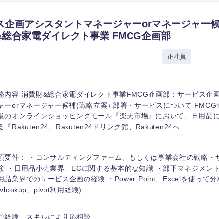
ス企画アシスタントマネージャーorマネージャー候
&総合家電ダイレクト事業 FMCG企画部
社
正社員
務内容 消費財&総合家電ダイレクト事業FMCG企画部：サービス企
ャーorマネージャー候補(戦略立案) 部署・サービスについて FMC
級のオンラインショッピングモール『楽天市場』において、日用品
『Rakuten24、Rakuten24ドリンク館、Rakuten24ヘ...
須要件： ・コンサルティングファーム、もしくは事業会社の戦略・
験 ・日用品小売業界、ECに関する基本的な知識 ・部下マネジメント
用品業界でのサービス企画の経験 ・Power Point、Excelを使っ
vlookup、pivot利用経験)
ご経験、スキルにより応相談