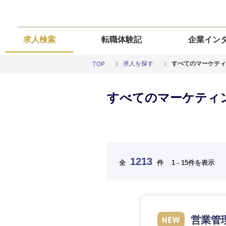
求人検索
転職体験記
企業イン
求人を探す
すべてのマーケティ
TOP
すべてのマーケティ
ご希望の職種を
ご希望の職種を
ご希望の業界を
ご希望の勤務地
ご希望条件を入
1213
全
件
1 - 15件を表示
希望年収
経営企画・事業企画
経営企画・事業企画
商社・卸
北海道・東北
エネルギー・資源・
経営ボード
経営ボード
北海道
推奨年齢
営業管
自動車・機械・船舶