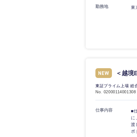
勤務地
東
九州・沖縄
福岡県
長崎県
＜越境
大分県
東証プライム上場 総
鹿児島県
No. 02000114001308
仕事内容
■
に
渡
ポ