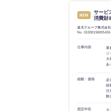
サービ
消費財
楽天グループ株式会
No. 01000158005436
仕事内容
業
ジ
大
ある
経験・資格
必
経
日
験(
想定年収
※