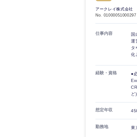
秋田県
管理
管理
電気・電子・半導体
アークレイ株式会社
宮城県
フリーワード
No. 01000051000297
SCM
SCM
素材・化学・金属
福島県
食品・化粧品・アパ
人事
人事
仕事内容
国
こだわり条件を
メディカル・ヘルス
運
マーケティング
タ
マーケティング
金融
化
急募
営業
建設・不動産
営業
経験・資格
●
倉庫・運輸・物流
スタートアップ企業
サービス
サービス
E
小売・通販・外食
C
クリエイティブ
ど
クリエイティブ
IT・通信
転勤なし
コンサルタント
WEBサービス
想定年収
コンサルタント
45
年間休日120日以上
コンサル・シンクタ
専門職
専門職
勤務地
東
広告・宣伝・印刷