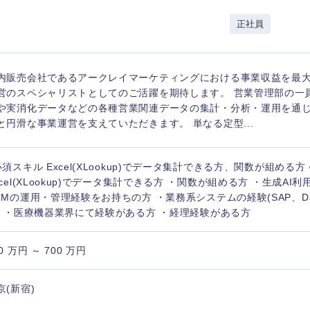
岩手県
事業管理
群馬県
正社員
山形県
新規事業企画・立上げ
千葉県
M&A・事業投資
神奈川県
レル・消費財
内販売会社であるアークレイマーケティングにおける事業収益を最
経営企画
入力ください
ケア・ライフサイエンス
営のスペシャリストとしてのご活躍を期待します。 営業管理部の一
政策渉外
や実消化データなどの各種営業関連データの集計・分析・運用を通
と円滑な事業運営を支えていただきます。 単なる定型...
第二新卒
上場
その他企画業務
必須スキル Excel(XLookup)でデータ集計できる方、関数が組める方
外資系企業
英語
xcel(XLookup)でデータ集計できる方 ・関数が組める方 ・生成AI
RMの運用・管理経験をお持ちの方 ・業務系システムの経験(SAP、Datali
) ・医療機器業界にて経験がある方 ・経理経験がある方
海外勤務あり
フル
0 万円 ～ 700 万円
完全週休2日制
社宅
ンク
京(新宿)