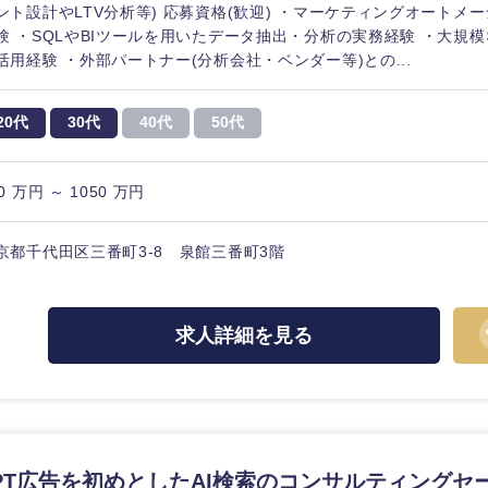
ント設計やLTV分析等) 応募資格(歓迎) ・マーケティングオートメ
験 ・SQLやBIツールを用いたデータ抽出・分析の実務経験 ・大規
活用経験 ・外部パートナー(分析会社・ベンダー等)との...
20代
30代
40代
50代
0 万円 ～ 1050 万円
京都千代田区三番町3-8 泉館三番町3階
求人詳細を見る
中国・四国地方
京都府
鳥取県
兵庫県
岡山県
tGPT広告を初めとしたAI検索のコンサルティングセ
和歌山県
山口県