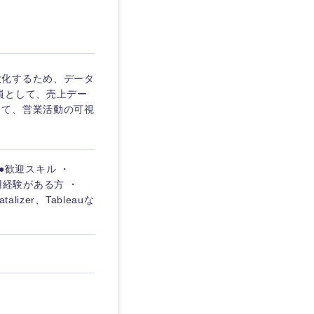
埼玉県
東京都
大化するため、データ
員として、売上デー
じて、営業活動の可視
企業
 ●歓迎スキル ・
を活かす
利用経験がある方 ・
zer、Tableauな
リモート
・家賃補助有