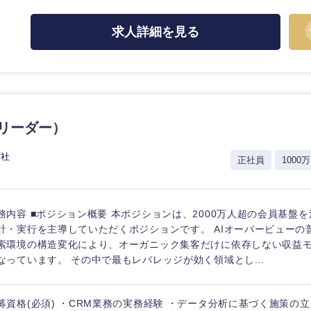
ス・制作、ゲーム
ス・
選択する
求人詳細を見る
監査法人
ング
東海地方
（リーダー）
富山県
岐阜県
福井県
愛知県
会社
正社員
1000万
長野県
務内容 ■ポジション概要 本ポジションは、2000万人超の会員基盤を
計・実行を主導していただくポジションです。 AIオーバービューの
索環境の構造変化により、オーガニック集客だけに依存しない収益
なっています。 その中で最もレバレッジが効く領域とし...
募資格(必須) ・CRM業務の実務経験 ・データ分析に基づく施策の