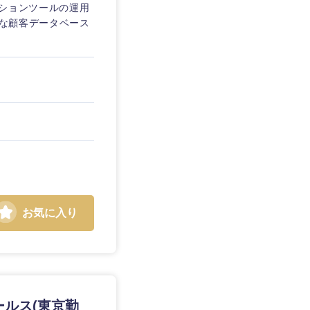
ーションツールの運用
模な顧客データベース
お気に入り
島根県
広島県
ールス(東京勤
徳島県