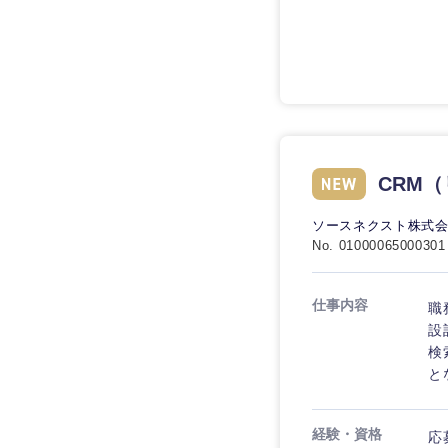
技術職（IT）、Webサービ
技術職（IT）、Webサービ
マスメディア
制作、ゲーム
技術職（モノづくり）
エンターテイメント
技術職（モノづくり）
法律・特許事務所・
金融専門職
人材・アウトソーシ
金融専門職
甲信越・北陸
メディカル
サービス
CRM
新潟県
メディカル
その他
不動産専門職
石川県
ソースネクスト株式
不動産専門職
No. 01000065000301
建設・施工管理
山梨県
建設・施工管理
事務職
仕事内容
職
設
事務職
検
その他
と
その他
経験・資格
応