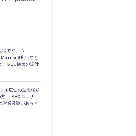
愛媛県
織です。 AI
icrosoft広告など
え、GEO施策の設計
ジタル広告の運用経験
の方 ・SEOコンサ
の営業経験がある方