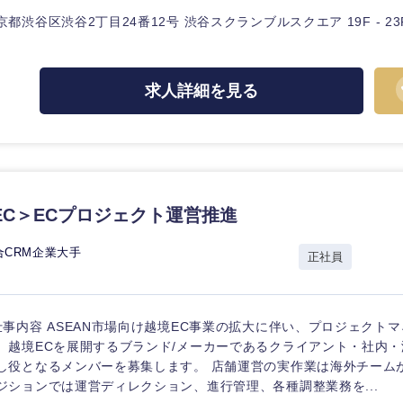
京都渋谷区渋谷2丁目24番12号 渋谷スクランブルスクエア 19F - 23
求人詳細を見る
海外
佐賀県
熊本県
EC＞ECプロジェクト運営推進
宮崎県
合CRM企業大手
正社員
沖縄県
仕事内容 ASEAN市場向け越境EC事業の拡大に伴い、プロジェクト
、越境ECを展開するブランド/メーカーであるクライアント・社内
し役となるメンバーを募集します。 店舗運営の実作業は海外チーム
ジションでは運営ディレクション、進行管理、各種調整業務を...