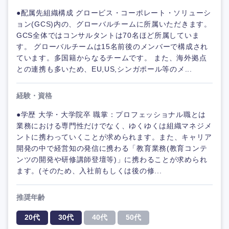
●配属先組織構成 グロービス・コーポレート・ソリューシ
ョン(GCS)内の、グローバルチームに所属いただきます。
GCS全体ではコンサルタントは70名ほど所属していま
す。 グローバルチームは15名前後のメンバーで構成され
ています。多国籍からなるチームです。 また、海外拠点
との連携も多いため、EU,US,シンガポール等のメ...
経験・資格
●学歴 大学・大学院卒 職掌：プロフェッショナル職とは
業務における専門性だけでなく、ゆくゆくは組織マネジメ
ントに携わっていくことが求められます。また、キャリア
開発の中で経営知の発信に携わる「教育業務(教育コンテ
ンツの開発や研修講師登壇等)」に携わることが求められ
ます。(そのため、入社前もしくは後の修...
推奨年齢
20代
30代
40代
50代