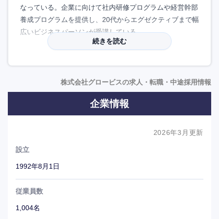
なっている。企業に向けて社内研修プログラムや経営幹部
養成プログラムを提供し、20代からエグゼクティブまで幅
広いビジネスパーソンが受講している。
続きを読む
企業での実務経験と学問の知見を併せ持つ人材を講師にそ
ろえ、マーケティングや経営戦略などの専門知識が学べる
個人・法人向けeラーニングサービス「GLOBIS学び放
株式会社グロービスの求人・転職・中途採用情報
題」を展開。書籍も数多く出版し、ベンチャー企業を育成
企業情報
するベンチャーキャピタルを運営する。
海外事業にも注力し、中国、シンガポール、タイ、米国、
ベルギーなどに拠点を開設。卒業生のネットワークも強み
2026年3月更新
になっている。
設立
東京・千代田区のオフィスはフリーアドレス、カジュアル
1992年8月1日
な服装で出勤でき、幹部とも意思疎通しやすい職場。ジョ
ブポスティングや異動希望申請の制度を整えており、社員
従業員数
はリモートワークやフレックス勤務を利用して、自分で働
1,004名
き方やキャリアを決めることができる。