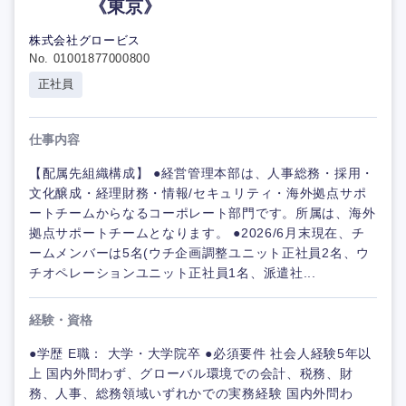
《東京》
株式会社グロービス
No. 01001877000800
正社員
仕事内容
【配属先組織構成】 ●経営管理本部は、人事総務・採用・
文化醸成・経理財務・情報/セキュリティ・海外拠点サポ
ートチームからなるコーポレート部門です。所属は、海外
拠点サポートチームとなります。 ●2026/6月末現在、チ
ームメンバーは5名(ウチ企画調整ユニット正社員2名、ウ
チオペレーションユニット正社員1名、派遣社...
経験・資格
●学歴 E職： 大学・大学院卒 ●必須要件 社会人経験5年以
上 国内外問わず、グローバル環境での会計、税務、財
務、人事、総務領域いずれかでの実務経験 国内外問わ