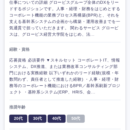
仕事についての詳細 グロービスグループ全体のDXをリー
ドするポジションです。人事・経理・財務をはじめとする
コーポレート機能の業務プロセス再構築(BPR)と、それを
支える基幹系システムの企画から構築・運用改善までを一
気通貫で担っていただきます。 関わるサービス グロービ
スは、グロービス経営大学院をはじめ、法...
経験・資格
応募資格 必須要件 ▼スキルセット コーポレートIT、情報
システム、DX推進、または業務改革コンサルティング部
門における実務経験 以下いずれかのリード経験(規模・年
数問わず、責任者として推進した経験) ・人事・経理・財
務等のコーポレート機能におけるBPR／基幹系刷新プロジ
ェクト ・基幹系システム(ERP、HRIS、会...
推奨年齢
20代
30代
40代
50代