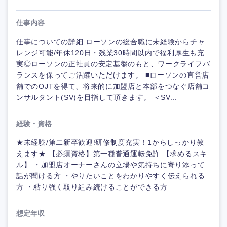
仕事内容
仕事についての詳細 ローソンの総合職に未経験からチャ
レンジ可能/年休120日・残業30時間以内で福利厚生も充
実◎ローソンの正社員の安定基盤のもと、ワークライフバ
ランスを保ってご活躍いただけます。 ■ローソンの直営店
舗でのOJTを得て、将来的に加盟店と本部をつなぐ店舗コ
ンサルタント(SV)を目指して頂きます。 ＜SV...
経験・資格
★未経験/第二新卒歓迎!研修制度充実！1からしっかり教
えます★ 【必須資格】第一種普通運転免許 【求めるスキ
ル】 ・加盟店オーナーさんの立場や気持ちに寄り添って
話が聞ける方 ・やりたいことをわかりやすく伝えられる
方 ・粘り強く取り組み続けることができる方
想定年収