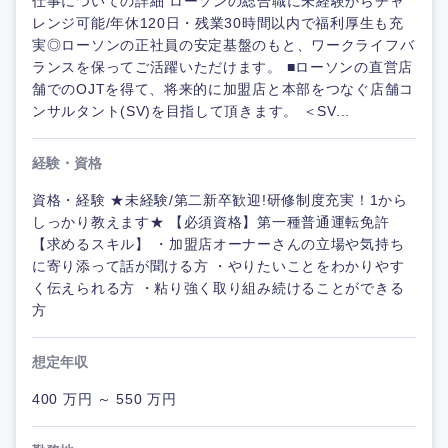
仕事についての詳細 ローソンの総合職に未経験からチャ
レンジ可能/年休120日・残業30時間以内で福利厚生も充
実◎ローソンの正社員の安定基盤のもと、ワークライフバ
ランスを保ってご活躍いただけます。 ■ローソンの直営店
舗でのOJTを得て、将来的に加盟店と本部をつなぐ店舗コ
ンサルタント(SV)を目指して頂きます。 ＜SV...
経験・資格
資格・経験 ★未経験/第二新卒歓迎!研修制度充実！1から
しっかり教えます★ 【必須資格】第一種普通運転免許
【求めるスキル】 ・加盟店オーナーさんの立場や気持ち
に寄り添って話が聞ける方 ・やりたいことをわかりやす
く伝えられる方 ・粘り強く取り組み続けることができる
方
想定年収
400 万円 ～ 550 万円