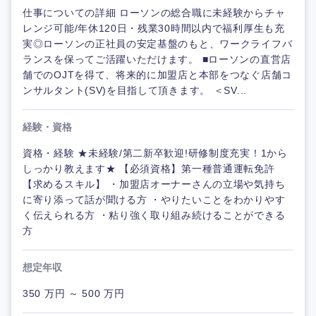
仕事についての詳細 ローソンの総合職に未経験からチャ
レンジ可能/年休120日・残業30時間以内で福利厚生も充
実◎ローソンの正社員の安定基盤のもと、ワークライフバ
ランスを保ってご活躍いただけます。 ■ローソンの直営店
舗でのOJTを得て、将来的に加盟店と本部をつなぐ店舗コ
ンサルタント(SV)を目指して頂きます。 ＜SV...
経験・資格
資格・経験 ★未経験/第二新卒歓迎!研修制度充実！1から
しっかり教えます★ 【必須資格】第一種普通運転免許
【求めるスキル】 ・加盟店オーナーさんの立場や気持ち
に寄り添って話が聞ける方 ・やりたいことをわかりやす
く伝えられる方 ・粘り強く取り組み続けることができる
方
想定年収
350 万円 ～ 500 万円