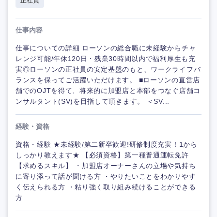
正社員
仕事内容
仕事についての詳細 ローソンの総合職に未経験からチャ
レンジ可能/年休120日・残業30時間以内で福利厚生も充
実◎ローソンの正社員の安定基盤のもと、ワークライフバ
ランスを保ってご活躍いただけます。 ■ローソンの直営店
舗でのOJTを得て、将来的に加盟店と本部をつなぐ店舗コ
ンサルタント(SV)を目指して頂きます。 ＜SV...
経験・資格
資格・経験 ★未経験/第二新卒歓迎!研修制度充実！1から
しっかり教えます★ 【必須資格】第一種普通運転免許
【求めるスキル】 ・加盟店オーナーさんの立場や気持ち
に寄り添って話が聞ける方 ・やりたいことをわかりやす
く伝えられる方 ・粘り強く取り組み続けることができる
方