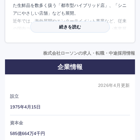
た生鮮品を数多く扱う「都市型ハイブリッド店」、「シニ
アにやさしい店舗」なども展開。
近年では、海外展開やエンターテイメント事業など、従来
続きを読む
の国内コンビニエンスストア事業の枠に留まらない事業展
開を進めている。
株式会社ローソンの求人・転職・中途採用情報
企業情報
2026年4月更新
設立
1975年4月15日
資本金
585億664万4千円