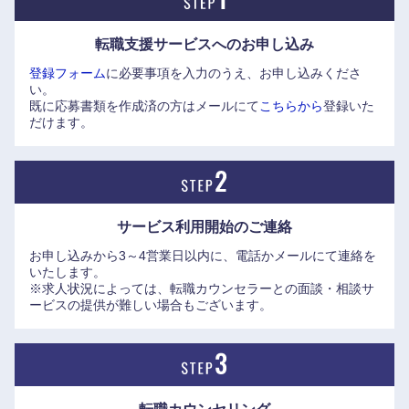
長：上田 弘二氏
https://www.elite-
転職支援サービスへの
お申し込み
network.co.jp/interview_kigyo/panasonicenergy.html
登録フォーム
に必要事項を入力のうえ、お申し込みくださ
■パナソニック株式会社
い。
採用センター 所長：行岡 正恭 氏
既に応募書類を作成済の方はメールにて
こちらから
登録いた
https://www.elite-network.co.jp/interview_kigyo/96.html
だけます。
サービス利用開始の
ご連絡
お申し込みから3～4営業日以内に、電話かメールにて連絡を
いたします。
※求人状況によっては、転職カウンセラーとの面談・相談サ
ービスの提供が難しい場合もございます。