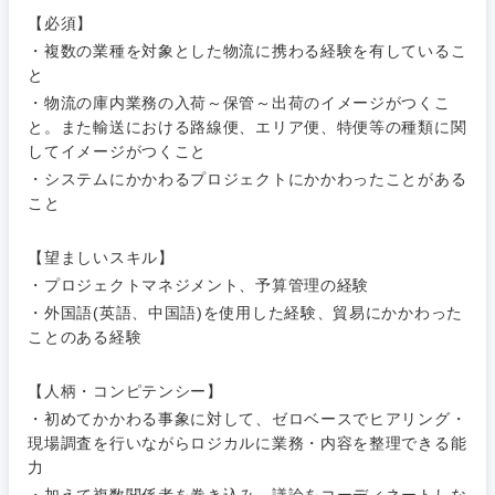
【必須】
・複数の業種を対象とした物流に携わる経験を有しているこ
と
・物流の庫内業務の入荷～保管～出荷のイメージがつくこ
と。また輸送における路線便、エリア便、特便等の種類に関
してイメージがつくこと
・システムにかかわるプロジェクトにかかわったことがある
こと
甲信越・北陸
【望ましいスキル】
新潟県
富山県
・プロジェクトマネジメント、予算管理の経験
・外国語(英語、中国語)を使用した経験、貿易にかかわった
石川県
福井県
ことのある経験
山梨県
長野県
【人柄・コンピテンシー】
・初めてかかわる事象に対して、ゼロベースでヒアリング・
現場調査を行いながらロジカルに業務・内容を整理できる能
力
・加えて複数関係者を巻き込み、議論をコーディネートしな