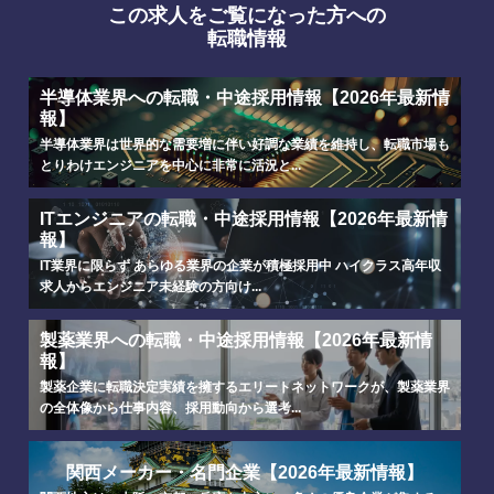
この求人をご覧になった方への
転職情報
半導体業界への転職・中途採用情報【2026年最新情
報】
半導体業界は世界的な需要増に伴い好調な業績を維持し、転職市場も
とりわけエンジニアを中心に非常に活況と...
ITエンジニアの転職・中途採用情報【2026年最新情
報】
IT業界に限らず あらゆる業界の企業が積極採用中 ハイクラス高年収
求人からエンジニア未経験の方向け...
製薬業界への転職・中途採用情報【2026年最新情
報】
製薬企業に転職決定実績を擁するエリートネットワークが、製薬業界
の全体像から仕事内容、採用動向から選考...
関西メーカー・名門企業【2026年最新情報】