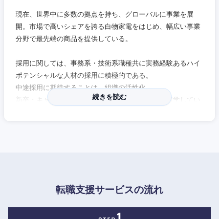
現在、世界中に多数の拠点を持ち、グローバルに事業を展
鳥取県
島根県
開。市場で高いシェアを誇る白物家電をはじめ、幅広い事業
分野で最先端の商品を提供している。
岡山県
広島県
採用に関しては、事務系・技術系職種共に実務経験あるハイ
山口県
徳島県
ポテンシャルな人材の採用に積極的である。
中途採用に期待することは、組織の活性化。
香川県
愛媛県
続きを読む
新卒・キャリア採用を問わず、外国人の方、海外留学してい
る方の採用も積極的に行っており、グローバルという舞台で
高知県
国籍、性別を問わず人材を募っている。
※（株）エリートネットワークHPに企業インタビューを掲載
しております。是非ご覧ください。
■パナソニック エナジー株式会社
モビリティエナジー事業部 品質戦略（兼）品質保証部 部
転職支援サービスの流れ
長：榊原 裕之氏
人事・総務センター タレント・アクイジション推進部 部