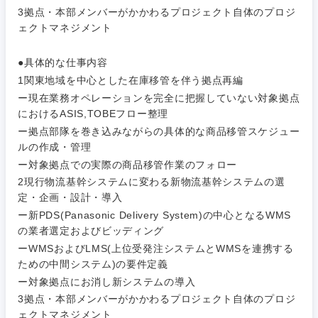
3拠点・本部メンバーがかかわるプロジェクト自体のプロジ
技術職（モノづくり）
小売・通販・外食
年間休日120日以
ェクトマネジメント
専門職
フルリモート
上
金融専門職
●具体的な仕事内容
IT・通信
技術職
完全週休2日制
社宅・家賃補助有
（IT）、
1関東地域を中心とした在庫移管を伴う拠点再編
メディカル
Webサー
ー現在業務オペレーションを完全に把握していない対象拠点
ビス・制
WEBサービス
におけるASIS,TOBEフロー整理
作、ゲー
不動産専門職
ー拠点部隊を巻き込みながらの具体的な商品移管スケジュー
ム
ルの作成・管理
コンサル・シンクタンク
建設・施工管理
ー対象拠点での実際の商品移管作業のフォロー
技術職
（モノづ
2現行物流基幹システムに変わる新物流基幹システムの選
広告・宣伝・印刷
くり）
事務職
定・企画・設計・導入
ー新PDS(Panasonic Delivery System)の中心となるWMS
金融専門
の業者選定およびビッディング
その他
マスメディア
職
ーWMSおよびLMS(上位受発注システムとWMSを連携する
ための中間システム)の要件定義
エンターテイメント
メディカ
ー対象拠点にお消し新システムの導入
ル
3拠点・本部メンバーがかかわるプロジェクト自体のプロジ
ェクトマネジメント