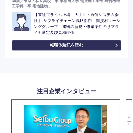
30歳／東京の私立高校 卒 早稲田大学 創造理工学部 総合機械
工学科 卒 宅地建物...
【東証プライム上場 大手IT・通信システム会
社】 サプライチェーン戦略部門 間接材ソーシ
ンググループ 建物の新規・修繕案件のサプラ
イヤ選定及び見積評価
転職体験記を読む
注目企業インタビュー
全
ア