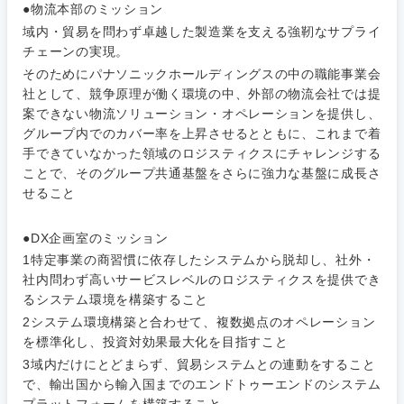
●物流本部のミッション
域内・貿易を問わず卓越した製造業を支える強靭なサプライ
チェーンの実現。
そのためにパナソニックホールディングスの中の職能事業会
社として、競争原理が働く環境の中、外部の物流会社では提
案できない物流ソリューション・オペレーションを提供し、
グループ内でのカバー率を上昇させるとともに、これまで着
手できていなかった領域のロジスティクスにチャレンジする
ことで、そのグループ共通基盤をさらに強力な基盤に成長さ
せること
ご希望条件を入力ください
ご希望の職種を選択してください
ご希望の職種を選択してください
ご希望の業界を選択してください
ご希望の勤務地を選択してください
●DX企画室のミッション
1特定事業の商習慣に依存したシステムから脱却し、社外・
社内問わず高いサービスレベルのロジスティクスを提供でき
経営企
経営企画・事業企画
商社・卸
北海道・東北地方
るシステム環境を構築すること
画・事業
すべての経営企画・事業企
希望年収
2システム環境構築と合わせて、複数拠点のオペレーション
企画
画
経営ボード
を標準化し、投資対効果最大化を目指すこと
北海道
青森県
エネルギー・資源・環境
3域内だけにとどまらず、貿易システムとの連動をすること
20代
30代
経営ボー
事業企画・事業開発
管理
で、輸出国から輸入国までのエンドトゥーエンドのシステム
推奨年齢
ド
秋田県
岩手県
自動車・機械・船舶
プラットフォームを構築すること