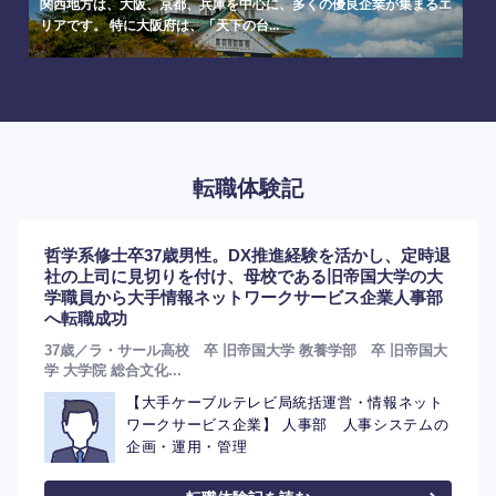
関西地方は、大阪、京都、兵庫を中心に、多くの優良企業が集まるエ
リアです。 特に大阪府は、「天下の台...
転職体験記
哲学系修士卒37歳男性。DX推進経験を活かし、定時退
選択する
社の上司に見切りを付け、母校である旧帝国大学の大
学職員から大手情報ネットワークサービス企業人事部
へ転職成功
37歳／ラ・サール高校 卒 旧帝国大学 教養学部 卒 旧帝国大
学 大学院 総合文化...
【大手ケーブルテレビ局統括運営・情報ネット
ワークサービス企業】 人事部 人事システムの
企画・運用・管理