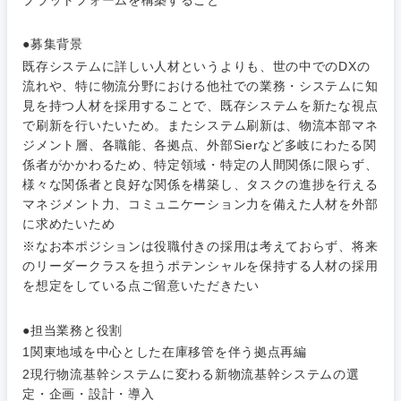
40代
50代
事業管理
SCM
管理
宮城県
山形県
●募集背景
電気・電子・半導体
人事
既存システムに詳しい人材というよりも、世の中でのDXの
新規事業企画・立上げ
SCM
流れや、特に物流分野における他社での業務・システムに知
福島県
素材・化学・金属
見を持つ人材を採用することで、既存システムを新たな視点
フリーワード
マーケティング
M&A・事業投資
人事
で刷新を行いたいため。またシステム刷新は、物流本部マネ
ジメント層、各職能、各拠点、外部Sierなど多岐にわたる関
営業
食品・化粧品・アパレル・消費財
マーケテ
係者がかかわるため、特定領域・特定の人間関係に限らず、
経営企画
こだわり条件を入力ください
ィング
様々な関係者と良好な関係を構築し、タスクの進捗を行える
サービス
マネジメント力、コミュニケーション力を備えた人材を外部
メディカル・ヘルスケア・ライフサイエンス
政策渉外
急募
第二新卒
に求めたいため
営業
クリエイティブ
※なお本ポジションは役職付きの採用は考えておらず、将来
その他企画業務
のリーダークラスを担うポテンシャルを保持する人材の採用
金融
スタートアップ企
サービス
上場企業
業
を想定をしている点ご留意いただきたい
コンサルタント
クリエイ
建設・不動産
●担当業務と役割
ティブ
外資系企業
英語を活かす
専門職
1関東地域を中心とした在庫移管を伴う拠点再編
2現行物流基幹システムに変わる新物流基幹システムの選
倉庫・運輸・物流
コンサル
技術職（IT）、Webサービス・制作、ゲーム
転勤なし
海外勤務あり
定・企画・設計・導入
タント