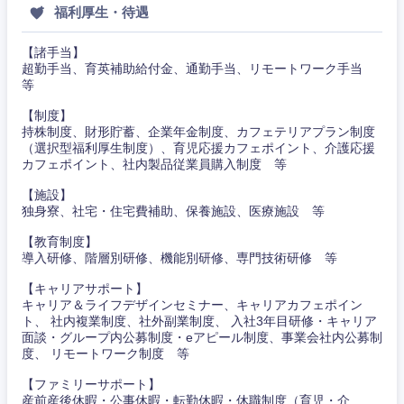
福利厚生・待遇
【諸手当】
超勤手当、育英補助給付金、通勤手当、リモートワーク手当
等
【制度】
持株制度、財形貯蓄、企業年金制度、カフェテリアプラン制度
（選択型福利厚生制度）、育児応援カフェポイント、介護応援
カフェポイント、社内製品従業員購入制度 等
【施設】
独身寮、社宅・住宅費補助、保養施設、医療施設 等
【教育制度】
東海地方
導入研修、階層別研修、機能別研修、専門技術研修 等
【キャリアサポート】
キャリア＆ライフデザインセミナー、キャリアカフェポイン
岐阜県
静岡県
ト、 社内複業制度、社外副業制度、 入社3年目研修・キャリア
面談・グループ内公募制度・eアピール制度、事業会社内公募制
度、 リモートワーク制度 等
愛知県
三重県
【ファミリーサポート】
産前産後休暇・公事休暇・転勤休暇・休職制度（育児・介