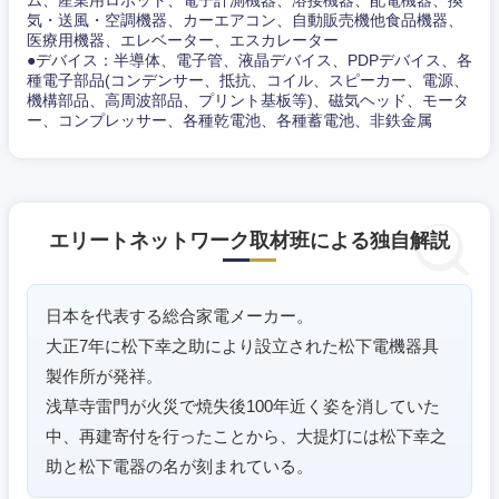
気・送風・空調機器、カーエアコン、自動販売機他食品機器、
医療用機器、エレベーター、エスカレーター
●デバイス：半導体、電子管、液晶デバイス、PDPデバイス、各
種電子部品(コンデンサー、抵抗、コイル、スピーカー、電源、
機構部品、高周波部品、プリント基板等)、磁気ヘッド、モータ
ー、コンプレッサー、各種乾電池、各種蓄電池、非鉄金属
エリートネットワーク取材班による独自解説
日本を代表する総合家電メーカー。
大正7年に松下幸之助により設立された松下電機器具
製作所が発祥。
浅草寺雷門が火災で焼失後100年近く姿を消していた
中、再建寄付を行ったことから、大提灯には松下幸之
助と松下電器の名が刻まれている。
中国・四国地方