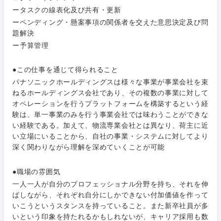
法律・特許事務所・監査法人
不動産専
ータスクの線表化及び共有・更新
門職
関東地方
ーペンディング・懸案事項の関係者を交えた意思決定及び問
人材・アウトソーシング
題解決
建設・施
茨城県
栃木県
ー予算管理
工管理
サービス
●この仕事を通じて得られること
群馬県
埼玉県
事務職
パナソニックホールディングスは様々な事業が事業会社を束
その他
ねるホールディングス会社であり、その複数の事業に対して
千葉県
東京都
その他
オペレーションを行うプラットフォームを構築するという経
験は、単一事業のみを行う事業会社では味わうことができな
神奈川県
い経験である。加えて、物流専業会社とは異なり、荷主に近
い立場にいることから、自社の事業・システムに対してより
深く関わりながら理解を深めていくことが可能
●職場の雰囲気
一人一人が自分のプロフェッショナル分野を持ち、それを伸
ばしながら、それぞれ自分にしかできない付加価値を作って
いこうというスタンスを持っていること。また新卒社員が多
いという印象を持たれるかもしれないが、キャリア採用も数