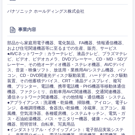
パナソニック ホールディングス株式会社
奈良県
和歌山県
事業内容
部品から家庭用電子機器、電化製品、FA機器、情報通信機器、
および住宅関連機器等に至るまでの生産、販売、サービス
●AVCネットワーク：カラーテレビ、液晶テレビ、プラズマテレ
ビ、ビデオ、ビデオカメラ、DVDプレーヤー、CD・MD・SDプ
レーヤー、その他オーディオ機器・ステレオ機器、AVCデバイ
ス、音楽・映像ソフト、放送用・業務用AVシステム機器、パソ
コン、CD・DVD関連光ディスク駆動装置、ハードディスク駆動
装置、その他蓄積デバイス、CRT・液晶ディスプレイ、複写
機、プリンター、電話機、携帯電話機・PHS機器等移動体通信
機器、ファクシミリ、自動車用AVC関連機器、交通関連機器、
通信ネットワーク関連機器、その他情報・通信機器・システム
●アプライアンス：洗濯機・乾燥機、掃除機、アイロン、電子レ
ンジ、各種調理機器、食器洗い乾燥機、冷蔵庫、エアコン、扇
風機、空気清浄器、各種暖房機、システムキッチン、電気・ガ
ス・石油給湯機器、バス・サニタリー機器、健康・ヘルスケア
機器、照明管球、自転車、写真用品
●インダストリアル・イクイップメント：電子部品実装システ
ム、産業用ロボット、電子計測機器、溶接機器、配電機器、換