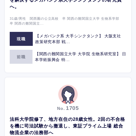
へ。
31歳/男性 関西圏の公立高校 卒 関西の難関国立大学 生物系学部
卒 関西の難関国立...
【メガバンク系 大手シンクタンク】 大阪支社
現職
政策研究本部 戦...
【関西の難関国立大学 大学院 生物系研究室】 日
前職
本学術振興会 特...
1705
No.
法科大学院修了、地方在住の28歳女性。2回の不合格
を機に司法試験から撤退し、東証プライム上場 総合
物流企業の法務部へ