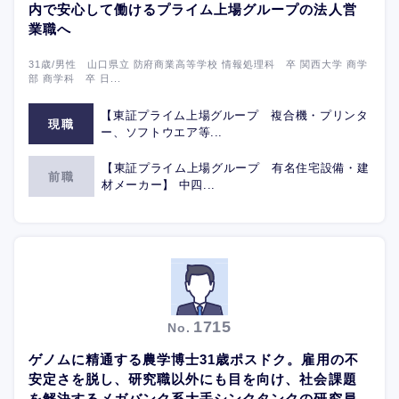
内で安心して働けるプライム上場グループの法人営
業職へ
31歳/男性 山口県立 防府商業高等学校 情報処理科 卒 関西大学 商学
部 商学科 卒 日...
【東証プライム上場グループ 複合機・プリンタ
現職
ー、ソフトウエア等...
【東証プライム上場グループ 有名住宅設備・建
前職
材メーカー】 中四...
1715
No.
ゲノムに精通する農学博士31歳ポスドク。雇用の不
安定さを脱し、研究職以外にも目を向け、社会課題
を解決するメガバンク系大手シンクタンクの研究員