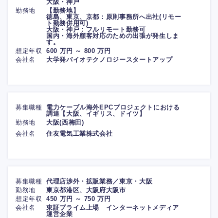
大阪・神戸
勤務地
【勤務地】
徳島、東京、京都：原則事務所へ出社(リモー
ト勤務併用可)
大阪・神戸：フルリモート勤務可
国内・海外顧客対応のための出張が発生しま
す。
想定年収
600 万円 ～ 800 万円
会社名
大学発バイオテクノロジースタートアップ
募集職種
電力ケーブル海外EPCプロジェクトにおける
調達【大阪、イギリス、ドイツ】
勤務地
大阪(西梅田)
会社名
住友電気工業株式会社
募集職種
代理店渉外・拡販業務／東京・大阪
勤務地
東京都港区、大阪府大阪市
想定年収
450 万円 ～ 750 万円
会社名
東証プライム上場 インターネットメディア
運営企業