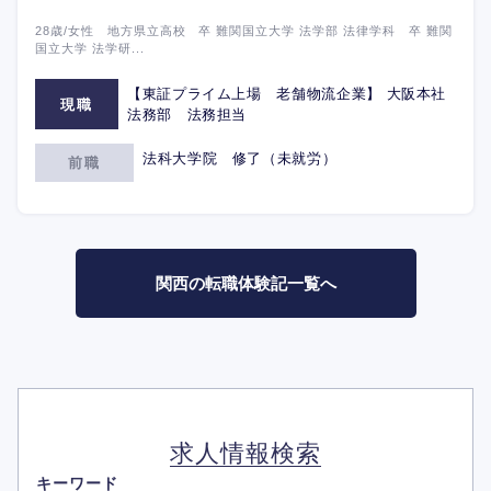
28歳/女性 地方県立高校 卒 難関国立大学 法学部 法律学科 卒 難関
国立大学 法学研...
【東証プライム上場 老舗物流企業】 大阪本社
現職
法務部 法務担当
法科大学院 修了（未就労）
前職
関西の転職体験記一覧へ
求人情報検索
キーワード