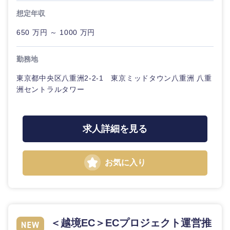
ル
想定年収
法律・特許事務所・監査法人
不動産専
650 万円 ～ 1000 万円
門職
人材・アウトソーシング
勤務地
建設・施
工管理
東京都中央区八重洲2-2-1 東京ミッドタウン八重洲 八重
関東地方
サービス
洲セントラルタワー
事務職
茨城県
栃木県
その他
求人詳細を見る
その他
群馬県
埼玉県
お気に入り
千葉県
東京都
神奈川県
＜越境EC＞ECプロジェクト運営推