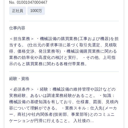
No. 01001047000447
倉庫・運輸・物流
転勤なし
海外勤務あり
コンサル
技術職（IT）、Webサービス・制作、ゲーム
正社員
1000万
タント
技術職（モノづくり）
小売・通販・外食
年間休日120日以
フルリモート
専門職
上
仕事内容
金融専門職
＜担当業務＞ ・機械設備の購買業務(工事および機器)を担
IT・通信
技術職
完全週休2日制
社宅・家賃補助有
当する。 (仕出元の要求事項に基づく取引先選定、見積取
（IT）、
メディカル
得、価格交渉、発注業務等) ・機械設備購買業務に関わる
Webサー
ビス・制
WEBサービス
業務の効率化や高度化の検討と実行。 ・その他、上司指
作、ゲー
示のもと購買業務に関わる各種付帯業務。
不動産専門職
ム
コンサル・シンクタンク
経験・資格
建設・施工管理
技術職
（モノづ
＜必須条件＞ ・経験：機械設備の維持管理や設計などの
広告・宣伝・印刷
くり）
事務職
実務経験、あるいは調達業務経験があること。 ・知識：
機械設備の基礎知識を有しており、仕様書、図面、見積内
金融専門
その他
容について理解ができる。 ・業務スキル：仕入先(メーカ
マスメディア
職
ー、商社)や社内関係者(技術部、事業部等)とのコミュニ
ケーションが円滑に行えること。 入社後の...
エンターテイメント
メディカ