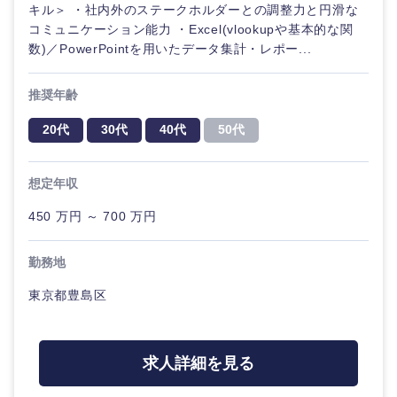
キル＞ ・社内外のステークホルダーとの調整力と円滑な
コミュニケーション能力 ・Excel(vlookupや基本的な関
数)／PowerPointを用いたデータ集計・レポー...
推奨年齢
20代
30代
40代
50代
想定年収
450 万円 ～ 700 万円
勤務地
東京都豊島区
甲信越・北陸
求人詳細を見る
新潟県
富山県