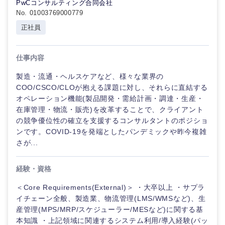
PwCコンサルティング合同会社
No. 01003769000779
正社員
仕事内容
製造・流通・ヘルスケアなど、様々な業界の
COO/CSCO/CLOが抱える課題に対し、それらに直結する
オペレーション機能(製品開発・需給計画・調達・生産・
在庫管理・物流・販売)を改革することで、クライアント
の競争優位性の確立を支援するコンサルタントのポジショ
ンです。COVID-19を発端としたパンデミックや昨今複雑
さが...
経験・資格
＜Core Requirements(External)＞ ・大卒以上 ・サプラ
イチェーン全般、製造業、物流管理(LMS/WMSなど)、生
産管理(MPS/MRP/スケジューラー/MESなど)に関する基
本知識 ・上記領域に関連するシステム利用/導入経験(パッ