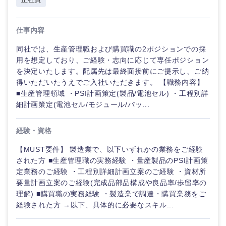
選択する
選択する
選択する
選択する
仕事内容
同社では、生産管理職および購買職の2ポジションでの採
用を想定しており、ご経験・志向に応じて専任ポジション
を決定いたします。配属先は最終面接前にご提示し、ご納
得いただいたうえでご入社いただきます。 【職務内容】
■生産管理領域 ・PSI計画策定(製品/電池セル) ・工程別詳
細計画策定(電池セル/モジュール/パッ...
経験・資格
【MUST要件】 製造業で、以下いずれかの業務をご経験
された方 ■生産管理職の実務経験 ・量産製品のPSI計画策
定業務のご経験 ・工程別詳細計画立案のご経験 ・資材所
要量計画立案のご経験(完成品部品構成や良品率/歩留率の
理解) ■購買職の実務経験 ・製造業で調達・購買業務をご
経験された方 →以下、具体的に必要なスキル...