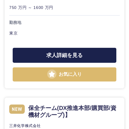
20代
30代
経営ボー
事業企画・事業開発
管理
750 万円 ～ 1600 万円
推奨年齢
ド
秋田県
岩手県
自動車・機械・船舶
40代
50代
事業管理
SCM
勤務地
管理
宮城県
山形県
電気・電子・半導体
東京
人事
新規事業企画・立上げ
SCM
福島県
素材・化学・金属
フリーワード
マーケティング
M&A・事業投資
人事
求人詳細を見る
営業
食品・化粧品・アパレル・消費財
マーケテ
こだわり条件を入力ください
経営企画
ィング
お気に入り
サービス
急募
第二新卒
メディカル・ヘルスケア・ライフサイエンス
政策渉外
営業
クリエイティブ
スタートアップ企
その他企画業務
金融
上場企業
サービス
業
保全チーム(DX推進本部/購買部/資
コンサルタント
機材グループ)】
クリエイ
建設・不動産
外資系企業
英語を活かす
ティブ
専門職
三井化学株式会社