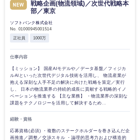
戦略企画(物流領域)／次世代戦略本
部／東京
ソフトバンク株式会社
No. 01000945001514
正社員
1000万
仕事内容
【ミッション】 国産AIモデルや／データ基盤／フィジカ
ルAIといった次世代デジタル技術を活用し、 物流産業が
抱える深刻な人手不足の解決に向けた戦略を策定／実行
し、 日本の物流業界の持続的成長に貢献する戦略的イノ
ベーションを推進する 【主な業務】 ・物流業界の深刻な
課題をテクノロジーを活用して解決するため...
経験・資格
応募資格(必須) ・複数のステークホルダーを巻き込んだ企
画推進／調整／交渉スキル ・論理的思考力および構造的