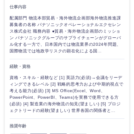
仕事内容
配属部門 物流本部貿易・海外物流企画部海外物流推進課
募集者の名称 パナソニックオペレーショナルエクセレン
ス株式会社 職務内容 ●貿易・海外物流企画部のミッショ
ン パナソニックグループのサプライチェーンがグローバ
ル化する一方で、日本国内では物流業界の2024年問題、
国際物流では地政学リスクの顕在化による国...
経験・資格
資格・スキル・経験など [1] 英語力(必須)→会議をリーデ
ィングできるレベル [2] 戦略的思考力および中期的視点で
考える能力(必須) [3] MS Office(Excel、Word、
PowerPoint、PowerBI、Teams)を実務で使用できる方
(必須) [4] 製造業の海外物流の知見(望ましい) [5] プロジ
ェクトリードの経験(望ましい) 世界各国の関係者と...
推奨年齢