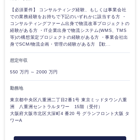
【必須要件】 コンサルティング経験、もしくは事業会社
での業務経験をお持ちで下記のいずれかに該当する方 ・
選択する
コンサルティングファーム出身で物流改革プロジェクトの
経験がある方 ・IT企業出身で物流システム(WMS、TMS
等)の構想策定プロジェクトの経験がある方 ・事業会社出
身でSCM/物流企画・管理の経験がある方 【歓...
想定年収
550 万円 ～ 2000 万円
勤務地
東京都中央区八重洲二丁目2番1号 東京ミッドタウン八重
洲 八重洲セントラルタワー 15階（受付）
大阪府大阪市北区大深町4 番20 号 グランフロント大阪 タ
ワーA