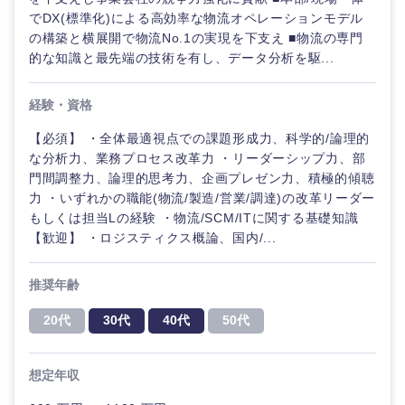
海外
でDX(標準化)による高効率な物流オペレーションモデル
の構築と横展開で物流No.1の実現を下支え ■物流の専門
的な知識と最先端の技術を有し、データ分析を駆...
経験・資格
【必須】 ・全体最適視点での課題形成力、科学的/論理的
な分析力、業務プロセス改革力 ・リーダーシップ力、部
門間調整力、論理的思考力、企画プレゼン力、積極的傾聴
力 ・いずれかの職能(物流/製造/営業/調達)の改革リーダー
もしくは担当Lの経験 ・物流/SCM/ITに関する基礎知識
【歓迎】 ・ロジスティクス概論、国内/...
推奨年齢
20代
30代
40代
50代
想定年収