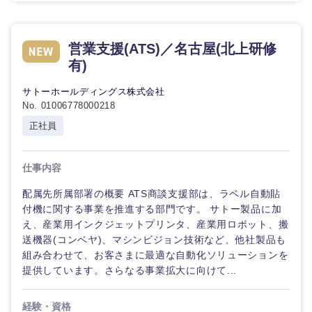
鳥取県
島根県
岡山県
広島県
営業支援(ATS)／名古屋(北上研修
有)
山口県
徳島県
サトーホールディングス株式会社
No. 01006778000218
香川県
愛媛県
正社員
高知県
仕事内容
配属先所属部署の概要 ATS商談支援部は、ラベル自動貼
付機に関する事業を推進する部門です。 サトー製品に加
え、産業用インクジェットプリンタ、産業用ロボット、搬
送機器(コンベヤ)、マシンビジョン技術など、他社製品も
組み合わせて、お客さまに最適な自動化ソリューションを
提供しています。さらなる事業拡大に向けて...
経験・資格