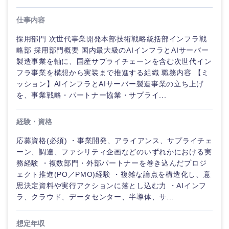
仕事内容
採用部門 次世代事業開発本部技術戦略統括部インフラ戦
略部 採用部門概要 国内最大級のAIインフラとAIサーバー
製造事業を軸に、国産サプライチェーンを含む次世代イン
フラ事業を構想から実装まで推進する組織 職務内容 【ミ
ッション】AIインフラとAIサーバー製造事業の立ち上げ
を、事業戦略・パートナー協業・サプライ...
経験・資格
応募資格(必須) ・事業開発、アライアンス、サプライチェ
ーン、調達、ファシリティ企画などのいずれかにおける実
ご希望の職種を選択してください
ご希望の職種を選択してください
ご希望の業界を選択してください
ご希望の勤務地を選択してください
ご希望条件を入力ください
務経験 ・複数部門・外部パートナーを巻き込んだプロジ
ェクト推進(PO／PMO)経験 ・複雑な論点を構造化し、意
思決定資料や実行アクションに落とし込む力 ・AIインフ
経営企
経営企画・事業企画
商社・卸
北海道・東北地方
ラ、クラウド、データセンター、半導体、サ...
画・事業
すべての経営企画・事業企
希望年収
企画
画
経営ボード
北海道
青森県
エネルギー・資源・環境
想定年収