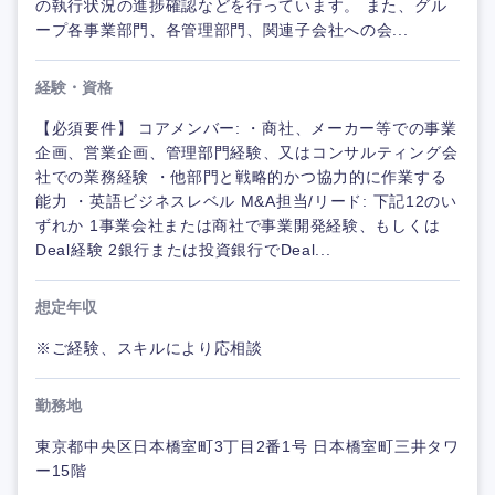
の執行状況の進捗確認などを行っています。 また、グル
ープ各事業部門、各管理部門、関連子会社への会...
経験・資格
【必須要件】 コアメンバー: ・商社、メーカー等での事業
企画、営業企画、管理部門経験、又はコンサルティング会
社での業務経験 ・他部門と戦略的かつ協力的に作業する
能力 ・英語ビジネスレベル M&A担当/リード: 下記12のい
ずれか 1事業会社または商社で事業開発経験、もしくは
Deal経験 2銀行または投資銀行でDeal...
想定年収
※ご経験、スキルにより応相談
勤務地
東京都中央区日本橋室町3丁目2番1号 日本橋室町三井タワ
ー15階