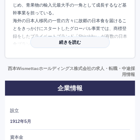
じめ、青果物の輸入元最大手の一角として成長するなど基
幹事業を担っている。
海外の日本人移民の一世の方々に故郷の日本食を届けるこ
とをきっかけにスタートしたグローバル事業では、商標登
録をしたプライベートブランド「Shirakiku」が有数の日本
続きを読む
食ブランドとして認知されている。
全体の7割がキャリア採用。半数以上は食品業界以外の出
身であり、バックグラウンドも多岐にわたる。
西本Wismettacホールディングス株式会社の求人・転職・中途採
用情報
大正時代からの歴史ある企業でありながら、その100年以
上培ってきた知見とネットワークを活かし、食のグローバ
企業情報
ルソリューションカンパニーとして更なる発展に向けて、
挑戦を続けている。
設立
1912年5月
資本金