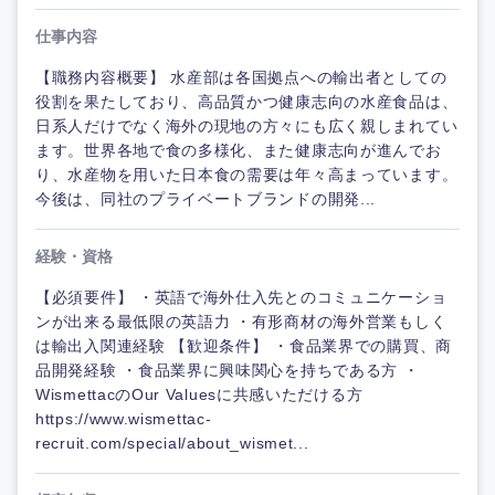
仕事内容
【職務内容概要】 水産部は各国拠点への輸出者としての
役割を果たしており、高品質かつ健康志向の水産食品は、
日系人だけでなく海外の現地の方々にも広く親しまれてい
ます。世界各地で食の多様化、また健康志向が進んでお
り、水産物を用いた日本食の需要は年々高まっています。
今後は、同社のプライベートブランドの開発...
経験・資格
【必須要件】 ・英語で海外仕入先とのコミュニケーショ
ンが出来る最低限の英語力 ・有形商材の海外営業もしく
は輸出入関連経験 【歓迎条件】 ・食品業界での購買、商
品開発経験 ・食品業界に興味関心を持ちである方 ・
WismettacのOur Valuesに共感いただける方
https://www.wismettac-
recruit.com/special/about_wismet...