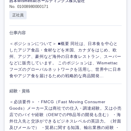
西本Wismettacホールディングス株式会社
No. 01008980000171
正社員
仕事内容
＜ポジションについて＞ ■概要 同社は、日本食を中心と
したアジア食品・食材などを米国、カナダをはじめ、欧
州、アジア、豪州など海外の日本食レストラン、スーパー
などに販売しています。 このポジションは、Wismettac
フーズのグローバルネットワークを活用し、世界中に日本
食やアジア食を届けるための戦略的な商品開発...
経験・資格
＜必須要件＞ ・FMCG（Fast Moving Consumer
Goods）メーカー又は商社での仕入・調達経験。又は小売
店でのバイヤ経験（OEMでのPB品等の開発も含む） ・海
外仕入先と交渉ができるビジネスレベルの英語力。（対面
及びメールで） ・貿易に関する知識、輸出業務の経験 ・