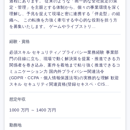
過程にあります。 従来のような「画一的な全社規定の策
定・管理」を主眼とする体制から、個々の事業環境を深く
理解し、予兆を捉えて現場と密に連携する「伴走型」の組
織へ。 この転換を力強く牽引する中心的な役割を担う方
を募集いたします。 ゲームやライブストリ...
経験・資格
必須スキル セキュリティ／プライバシー業務経験 事業部
門の目線に立ち、現場で動く解決策を提案・推進できる力
関係者を巻き込み、案件を着地まで粘り強く推進できるコ
ミュニケーション力 国内外プライバシー関連法令
(GDPR・CCPA・個人情報保護法等)の実務的な理解 歓迎
スキル セキュリティ関連資格(登録セキスペ・CIS...
想定年収
1000 万円 ～ 1400 万円
勤務地