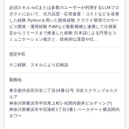
必須スキル toCまたは多数のユーザーが利用するLLMプロ
ダクトにおいて、出力品質・応答速度・コストなどを改善
した経験 Pythonを用いた開発経験 クラウド環境でのサー
ビス開発・運用経験 PdMなど複数職種と連携して仕様策
定からリリースまで推進した経験 日本語による円滑なコ
ミュニケーション能力と、技術的な課題や仕...
想定年収
※ご経験、スキルにより応相談
勤務地
東京都渋谷区渋谷二丁目24番12号 渋谷スクランブルスク
エア
神奈川県横浜市中区尾上町1-8(関内新井ビルディング)
神奈川県横浜市中区港町1丁目1番1 ベースゲート横浜関内
タワー