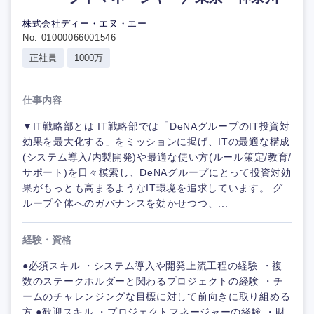
株式会社ディー・エヌ・エー
No. 01000066001546
正社員
1000万
仕事内容
▼IT戦略部とは IT戦略部では「DeNAグループのIT投資対
効果を最大化する」をミッションに掲げ、ITの最適な構成
(システム導入/内製開発)や最適な使い方(ルール策定/教育/
サポート)を日々模索し、DeNAグループにとって投資対効
果がもっとも高まるようなIT環境を追求しています。 グ
ループ全体へのガバナンスを効かせつつ、...
経験・資格
●必須スキル ・システム導入や開発上流工程の経験 ・複
数のステークホルダーと関わるプロジェクトの経験 ・チ
ームのチャレンジングな目標に対して前向きに取り組める
方 ●歓迎スキル ・プロジェクトマネージャーの経験 ・財