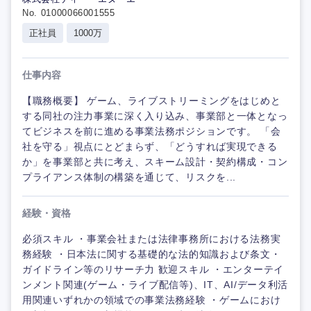
No. 01000066001555
正社員
1000万
仕事内容
【職務概要】 ゲーム、ライブストリーミングをはじめと
する同社の注力事業に深く入り込み、事業部と一体となっ
てビジネスを前に進める事業法務ポジションです。 「会
社を守る」視点にとどまらず、「どうすれば実現できる
か」を事業部と共に考え、スキーム設計・契約構成・コン
プライアンス体制の構築を通じて、リスクを...
経験・資格
必須スキル ・事業会社または法律事務所における法務実
務経験 ・日本法に関する基礎的な法的知識および条文・
ガイドライン等のリサーチ力 歓迎スキル ・エンターテイ
ンメント関連(ゲーム・ライブ配信等)、IT、AI/データ利活
用関連いずれかの領域での事業法務経験 ・ゲームにおけ