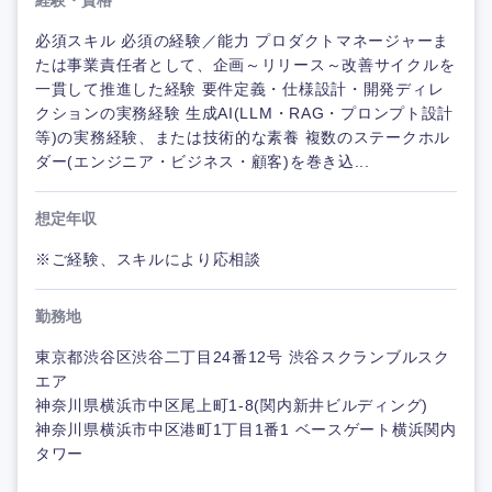
経験・資格
必須スキル 必須の経験／能力 プロダクトマネージャーま
たは事業責任者として、企画～リリース～改善サイクルを
一貫して推進した経験 要件定義・仕様設計・開発ディレ
クションの実務経験 生成AI(LLM・RAG・プロンプト設計
等)の実務経験、または技術的な素養 複数のステークホル
ダー(エンジニア・ビジネス・顧客)を巻き込...
想定年収
※ご経験、スキルにより応相談
勤務地
東京都渋谷区渋谷二丁目24番12号 渋谷スクランブルスク
エア
神奈川県横浜市中区尾上町1-8(関内新井ビルディング)
神奈川県横浜市中区港町1丁目1番1 ベースゲート横浜関内
タワー