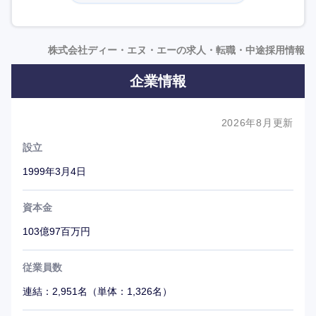
ワークと出社のハイブリット勤務を推奨。出社頻度に全社
一律のルールはなく、業務に必要な頻度で各自出社してい
る。1日の通勤交通費の上限を撤廃し、月15万円まで実費
株式会社ディー・エヌ・エーの求人・転職・中途採用情報
支給することにより、国内どこでも居住可能になった。
企業情報
2026年8月更新
設立
1999年3月4日
資本金
103億97百万円
従業員数
連結：2,951名（単体：1,326名）