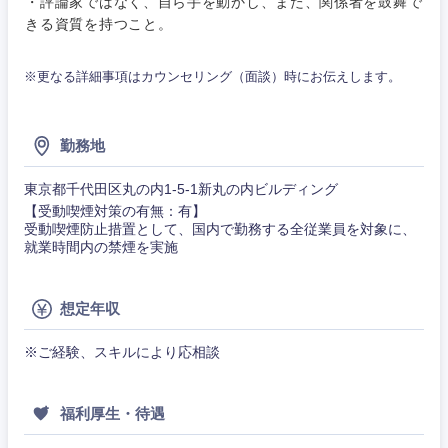
・評論家ではなく、自ら手を動かし、また、関係者を鼓舞で
きる資質を持つこと。
※更なる詳細事項はカウンセリング（面談）時にお伝えします。
勤務地
東京都千代田区丸の内1-5-1新丸の内ビルディング
【受動喫煙対策の有無：有】
受動喫煙防止措置として、国内で勤務する全従業員を対象に、
就業時間内の禁煙を実施
想定年収
甲信越・北陸
※ご経験、スキルにより応相談
新潟県
富山県
福利厚生・待遇
石川県
福井県