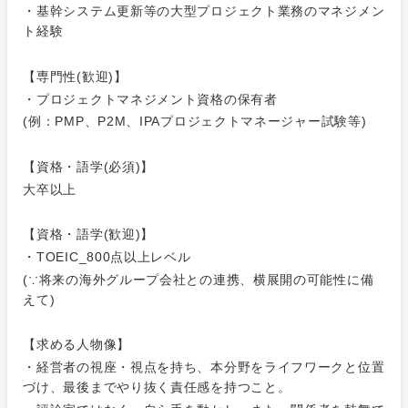
建設・施
・基幹システム更新等の大型プロジェクト業務のマネジメン
工管理
ト経験
サービス
神奈川県
事務職
【専門性(歓迎)】
その他
・プロジェクトマネジメント資格の保有者
その他
(例：PMP、P2M、IPAプロジェクトマネージャー試験等)
【資格・語学(必須)】
大卒以上
【資格・語学(歓迎)】
・TOEIC_800点以上レベル
(∵将来の海外グループ会社との連携、横展開の可能性に備
えて)
【求める人物像】
・経営者の視座・視点を持ち、本分野をライフワークと位置
づけ、最後までやり抜く責任感を持つこと。