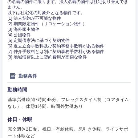
の名義の物件に限ります。法人名義の物件は社宅切り替えでき
ません。
以下は社宅化の対象外となる物件です。
[1] 法人契約が不可能な物件
[2] 期間限定物件（リロケーション物件）
[3] 海外家主物件
[4] 公団物件
[5] 定期借家法に基づく契約物件
[6] 退去立会手数料及び契約事務手数料がある物件
[7] 仲介手数料とは別に契約事務手数料がある物件
[8] 地域慣習以上に契約費用が高額な物件
勤務条件
勤務時間
東海地方
基準労働時間7時間45分、フレックスタイム制（コアタイム
なし）、休憩1時間、時間外労働あり
岐阜県
静岡県
休日・休暇
愛知県
三重県
完全週休2日制、祝日、有給休暇、忌引き休暇、ライフサポ
ート休暇など