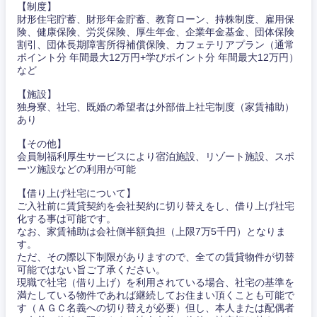
【制度】
財形住宅貯蓄、財形年金貯蓄、教育ローン、持株制度、雇用保
山梨県
長野県
険、健康保険、労災保険、厚生年金、企業年金基金、団体保険
割引、団体長期障害所得補償保険、カフェテリアプラン（通常
ポイント分 年間最大12万円+学びポイント分 年間最大12万円）
など
【施設】
独身寮、社宅、既婚の希望者は外部借上社宅制度（家賃補助）
あり
【その他】
会員制福利厚生サービスにより宿泊施設、リゾート施設、スポ
ーツ施設などの利用が可能
【借り上げ社宅について】
ご入社前に賃貸契約を会社契約に切り替えをし、借り上げ社宅
化する事は可能です。
なお、家賃補助は会社側半額負担（上限7万5千円）となりま
す。
ただ、その際以下制限がありますので、全ての賃貸物件が切替
可能ではない旨ご了承ください。
現職で社宅（借り上げ）を利用されている場合、社宅の基準を
満たしている物件であれば継続してお住まい頂くことも可能で
す（ＡＧＣ名義への切り替えが必要）但し、本人または配偶者