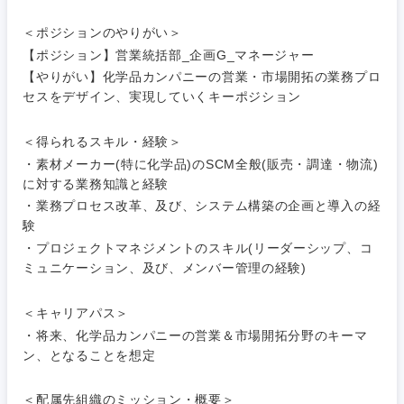
SCM
福島県
＜ポジションのやりがい＞
素材・化学・金属
フリーワード
マーケティング
M&A・事業投資
人事
【ポジション】営業統括部_企画G_マネージャー
【やりがい】化学品カンパニーの営業・市場開拓の業務プロ
営業
食品・化粧品・アパレル・消費財
マーケテ
経営企画
セスをデザイン、実現していくキーポジション
こだわり条件を入力ください
ィング
サービス
＜得られるスキル・経験＞
メディカル・ヘルスケア・ライフサイエンス
政策渉外
急募
第二新卒
営業
・素材メーカー(特に化学品)のSCM全般(販売・調達・物流)
クリエイティブ
に対する業務知識と経験
その他企画業務
金融
スタートアップ企
サービス
・業務プロセス改革、及び、システム構築の企画と導入の経
上場企業
業
コンサルタント
験
クリエイ
・プロジェクトマネジメントのスキル(リーダーシップ、コ
建設・不動産
ティブ
外資系企業
英語を活かす
専門職
ミュニケーション、及び、メンバー管理の経験)
倉庫・運輸・物流
コンサル
技術職（IT）、Webサービス・制作、ゲーム
＜キャリアパス＞
転勤なし
海外勤務あり
タント
・将来、化学品カンパニーの営業＆市場開拓分野のキーマ
ン、となることを想定
技術職（モノづくり）
小売・通販・外食
年間休日120日以
専門職
フルリモート
上
＜配属先組織のミッション・概要＞
金融専門職