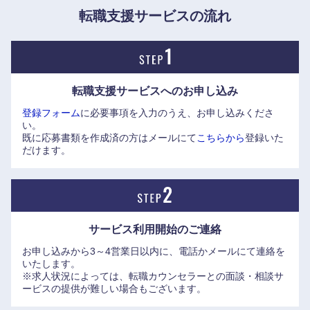
https://www.agc.com/recruiting/careers/movie.html
転職支援サービスの流れ
転職支援サービスへの
お申し込み
登録フォーム
に必要事項を入力のうえ、お申し込みくださ
い。
中国・四国地方
既に応募書類を作成済の方はメールにて
こちらから
登録いた
だけます。
鳥取県
島根県
岡山県
広島県
サービス利用開始の
ご連絡
山口県
徳島県
お申し込みから3～4営業日以内に、電話かメールにて連絡を
いたします。
※求人状況によっては、転職カウンセラーとの面談・相談サ
香川県
愛媛県
ービスの提供が難しい場合もございます。