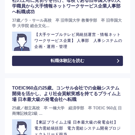
社の上司に見切りを付け、母校である旧帝国大学の大
学職員から大手情報ネットワークサービス企業人事部
へ転職成功
37歳／ラ・サール高校 卒 旧帝国大学 教養学部 卒 旧帝国大
学 大学院 総合文化...
【大手ケーブルテレビ局統括運営・情報ネット
ワークサービス企業】 人事部 人事システムの
企画・運用・管理
転職体験記を読む
TOEIC960点の25歳。コンサル会社での金融システム
開発を活かし、より社会貢献実感を持てるプライム上
場 日本最大級の発電会社へ転職
25歳／都立高校 卒 一橋大学 経済学部 卒 TOEIC 960点 日
商簿記検定2級 ...
選択する
【東証プライム上場 日本最大級の発電会社】
電力需給統括部 電力需給システム開発プロジ
ェクトリード担当