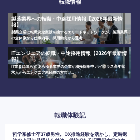
転職情報
製薬業界への転職・中途採用情報【2026年最新情
報】
製薬企業に転職決定実績を擁するエリートネットワークが、製薬業界
の全体像から仕事内容、採用動向から選考...
ITエンジニアの転職・中途採用情報【2026年最新情
報】
IT業界に限らず あらゆる業界の企業が積極採用中 ハイクラス高年収
求人からエンジニア未経験の方向け...
転職体験記
哲学系修士卒37歳男性。DX推進経験を活かし、定時退