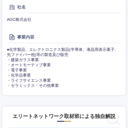
社名
AGC株式会社
事業内容
●化学製品、エレクトロニクス製品(半導体、液晶用表示素子、
光ファイバー他)等の製造及び販売
・建築ガラス事業
近畿地方
・オートモーティブ事業
・電子事業
・化学品事業
滋賀県
京都府
・ライフサイエンス事業
・セラミックス・その他事業
大阪府
兵庫県
奈良県
和歌山県
エリートネットワーク取材班による独自解説