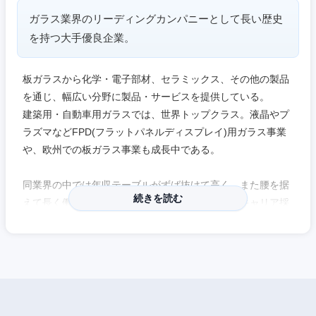
ガラス業界のリーディングカンパニーとして長い歴史
を持つ大手優良企業。
板ガラスから化学・電子部材、セラミックス、その他の製品
を通じ、幅広い分野に製品・サービスを提供している。
建築用・自動車用ガラスでは、世界トップクラス。液晶やプ
ラズマなどFPD(フラットパネルディスプレイ)用ガラス事業
や、欧州での板ガラス事業も成長中である。
同業界の中では年収テーブルがずば抜けて高く、また腰を据
続きを読む
えて長く働ける、落ち着いた雰囲気のある企業。キャリア採
用比率が高く、キャリア採用者も活躍できる環境である。高
専生を積極採用しており、給与テーブルも修士卒と同等で、
能力を公正に評価。博士卒についても積極採用している。
同社の事業紹介動画も是非ご覧ください。
『動画で見るライフサイエンス』