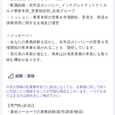
IT・通信
技術職
・配属組織：化学品カンパニー_インテグレイテッドケミカ
完全週休2日制
社宅・家賃補助有
（IT）、
ルズ事業本部_営業統括部_企画グループ
メディカル
Webサー
・ミッション：事業本部の営業＆市場開拓、受発注、商流＆
ビス・制
WEBサービス
作、ゲー
債権管理に関する企画及び運営
不動産専門職
ム
コンサル・シンクタンク
＜メッセージ＞
建設・施工管理
技術職
・あなたの業務経験を活かし、化学品カンパニーの営業＆市
（モノづ
場開拓の将来像を描かれることを、期待しています。
広告・宣伝・印刷
くり）
事務職
・実行系の革新が進むと、将来は計画系業務の革新にも取り
組む機会があります。
金融専門
その他
マスメディア
職
関東地方
経験・資格
エンターテイメント
メディカ
ル
茨城県
栃木県
※求人情報の応募要件全てに該当しなくても、企業様に対して内々
に打診したり相談することが可能な場合もございます。一つでも当
法律・特許事務所・監査法人
てはまる方は前向きにご検討下さい。
不動産専
群馬県
埼玉県
門職
【専門性(必須)】
人材・アウトソーシング
・素材メーカーでの業務経験(販売/調達/物流)
千葉県
東京都