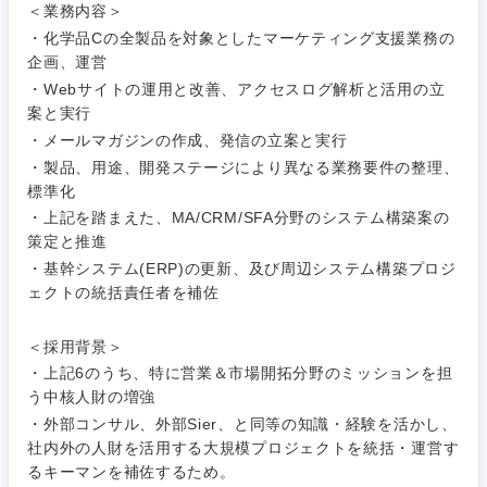
＜業務内容＞
・化学品Cの全製品を対象としたマーケティング支援業務の
企画、運営
・Webサイトの運用と改善、アクセスログ解析と活用の立
案と実行
・メールマガジンの作成、発信の立案と実行
・製品、用途、開発ステージにより異なる業務要件の整理、
標準化
ご希望条件を入力ください
ご希望の職種を選択してください
ご希望の職種を選択してください
ご希望の業界を選択してください
ご希望の勤務地を選択してください
・上記を踏まえた、MA/CRM/SFA分野のシステム構築案の
策定と推進
経営企
経営企画・事業企画
商社・卸
・基幹システム(ERP)の更新、及び周辺システム構築プロジ
北海道・東北地方
画・事業
すべての経営企画・事業企
希望年収
ェクトの統括責任者を補佐
企画
画
経営ボード
北海道
青森県
エネルギー・資源・環境
＜採用背景＞
20代
30代
経営ボー
事業企画・事業開発
・上記6のうち、特に営業＆市場開拓分野のミッションを担
管理
推奨年齢
ド
秋田県
岩手県
う中核人財の増強
自動車・機械・船舶
40代
50代
事業管理
・外部コンサル、外部Sier、と同等の知識・経験を活かし、
SCM
管理
社内外の人財を活用する大規模プロジェクトを統括・運営す
宮城県
山形県
電気・電子・半導体
るキーマンを補佐するため。
人事
新規事業企画・立上げ