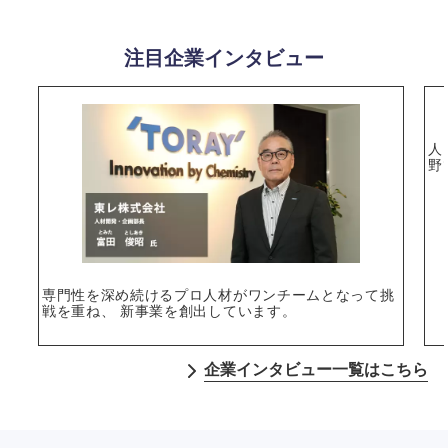
注目企業インタビュー
人
野
専門性を深め続けるプロ人材がワンチームとなって挑
戦を重ね、 新事業を創出しています。
企業インタビュー一覧はこちら