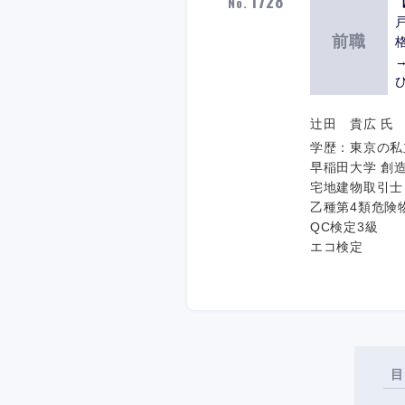
1728
No.
前職
辻田 貴広 氏 3
学歴：東京の私
早稲田大学 創
宅地建物取引士
乙種第4類危険
QC検定3級
エコ検定
目