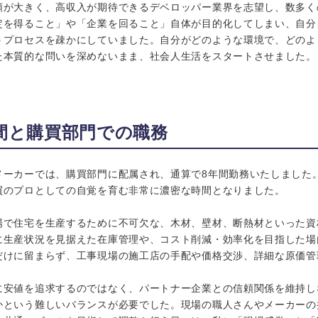
額が大きく、高収入が期待できるデベロッパー業界を志望し、数多く
定を得ること」や「企業を回ること」自体が目的化してしまい、自分
うプロセスを疎かにしていました。自分がどのような環境で、どのよ
た本質的な問いを深めないまま、社会人生活をスタートさせました。
間と購買部門での職務
メーカーでは、購買部門に配属され、通算で8年間勤務いたしました
買のプロとしての自覚を育む非常に濃密な時間となりました。
場で住宅を生産するために不可欠な、木材、壁材、断熱材といった資
に生産状況を見据えた在庫管理や、コスト削減・効率化を目指した場
だけに留まらず、工事現場の施工店の手配や価格交渉、詳細な原価管
に安値を追求するのではなく、パートナー企業との信頼関係を維持し
かという難しいバランスが必要でした。現場の職人さんやメーカーの