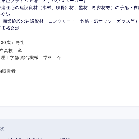
【東証プライム上場 大手ハウスメーカー】
戸建住宅の建設資材（木材、鉄骨部材、壁材、断熱材等）の手配・在
格交渉
→ 商業施設の建設資材（コンクリート・鉄筋・窓サッシ・ガラス等
び価格交渉
0歳 / 男性
立高校 卒
造理工学部 総合機械工学科 卒
物取扱者
次