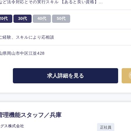
など法令対応とその実行スキル 【あると良い資格】...
20代
30代
40代
50代
ご経験、スキルにより応相談
山県岡山市中区江並428
求人詳細を見る
管理機能スタッフ／兵庫
ングス株式会社
正社員