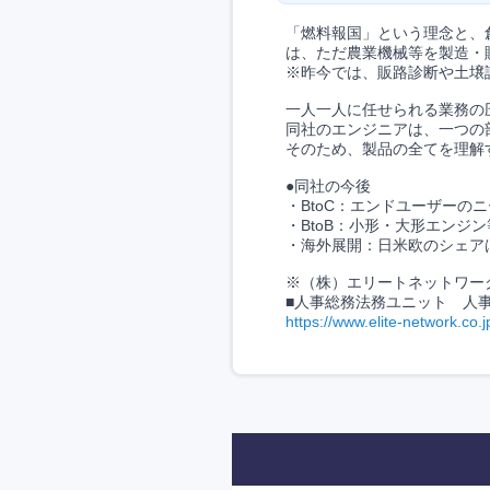
「燃料報国」という理念と、
は、ただ農業機械等を製造・
※昨今では、販路診断や土壌
一人一人に任せられる業務の
同社のエンジニアは、一つの
そのため、製品の全てを理解
●同社の今後
・BtoC：エンドユーザー
・BtoB：小形・大形エンジ
・海外展開：日米欧のシェア
※（株）エリートネットワー
■人事総務法務ユニット 人
https://www.elite-network.co.