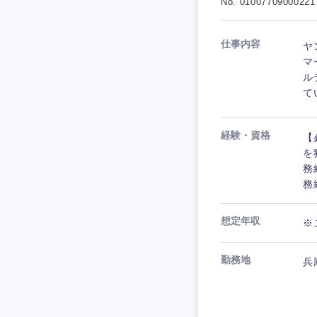
No. 01007709000221
仕事内容
ヤ
マ
ル
て
経験・資格
【
を
務
務
想定年収
※
勤務地
兵