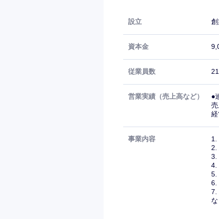
設立
創
資本金
9
従業員数
2
営業実績（売上高など）
●
売
経
事業内容
1
2
3
4
5
6
7
な