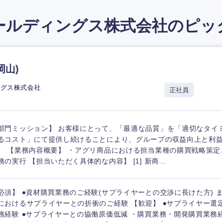
ールディングス株式会社の
ピッ
岡山)
ングス株式会社
正社員
部門ミッション】 お客様にとって、「最適な品質」を「適切なタイ
るコスト」にて提供し続けることにより、グループの収益向上と利
。 【業務内容概要】 ・アグリ商品における担当業種の購買戦略策定
務の実行 【担当いただく具体的な内容】 [1] 新商...
必須】 ●資材購買業務のご経験(サプライヤーとの交渉に長けた方) ま
におけるサプライヤーとの折衝のご経験 【歓迎】 ●サプライヤー選
務経験 ●サプライヤーとの協働原価低減 ・購買業務・開発購買業務経