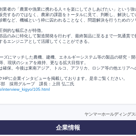
創業者の「農業や漁業に携わる人々を楽にしてさしあげたい」という強い
販売するのではなく、農家の課題をトータルに見て、判断し、解決して
診断など、機械という枠に囚われることなく、問題解決を行うためのソ
圧倒的な幅広さが特徴。
部品のみに特化して製造開発を行わず、最終製品に至るまで一気通貫で
するエンジニアとして活躍してくことができる。
のニーズにマッチした農機、建機、エネルギーシステム等の製品の研究・
ン等、現状のシェアを維持、更なる拡大目指す。
は確保。今後は東南アジア、トルコ、アフリカ、ロシア等の他エリアへ
クHPに企業インタビューを掲載しております。是非ご覧ください。
事部 採用グループ 課長：上田 弘二氏
jp/interview_kigyo/105.html
ヤンマーホールディングス
企業情報