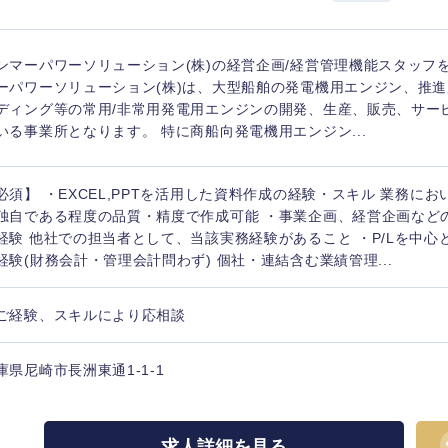
ンマーパワーソリューション(株)の経営企画/経営管理機能スタッフ
ーパワーソリューション(株)は、大型船舶の発電機用エンジン、推
ディング等の常用/非常用発電用エンジンの開発、生産、販売、サー
いる事業所となります。 特に商船向発電機用エンジン...
必須】 ・EXCEL,PPTを活用した資料作成の経験・スキル 業務に
独自である程度の品質・精度で作成可能 ・事業企画、経営企画など
経験 他社での担当者として、当該実務経験があること ・P/Lを中心
経験(財務会計・管理会計問わず) 個社・連結含む業績管理...
ご経験、スキルにより応相談
庫県尼崎市長洲東通1-1-1
求人詳細を見る