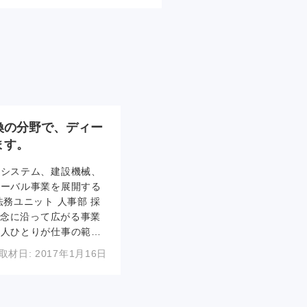
換の分野で、ディー
ます。
ーシステム、建設機械、
ローバル事業を展開する
務ユニット 人事部 採
理念に沿って広がる事業
一人ひとりが仕事の範囲
社風などについてお話を
取材日:
2017年1月16日
20日）