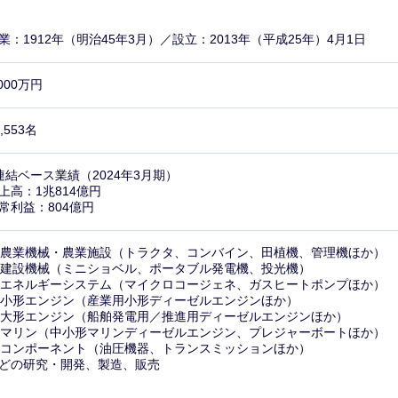
業：1912年（明治45年3月）／設立：2013年（平成25年）4月1日
,000万円
1,553名
連結ベース業績（2024年3月期）
上高：1兆814億円
常利益：804億円
. 農業機械・農業施設（トラクタ、コンバイン、田植機、管理機ほか）
. 建設機械（ミニショベル、ポータブル発電機、投光機）
. エネルギーシステム（マイクロコージェネ、ガスヒートポンプほか）
. 小形エンジン（産業用小形ディーゼルエンジンほか）
. 大形エンジン（船舶発電用／推進用ディーゼルエンジンほか）
. マリン（中小形マリンディーゼルエンジン、プレジャーボートほか）
. コンポーネント（油圧機器、トランスミッションほか）
どの研究・開発、製造、販売