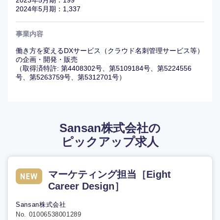
2023年5月期：199
2024年5月期：1,337
【高専出身者歓迎】
事業内容
代表の寺田氏は神山まるごと高専の創設者の一人で、
Sansanでも高専支援を行っている。
働き方を変えるDXサービス（クラウド名刺管理サービス等）
の企画・開発・販売
社内でも高専出身者が活躍しており、採用にも積極的。
（取得済特許: 第4408302号、第5109184号、第5224556
号、第5263759号、第5312701号）
Sansan株式会社の
ピックアップ求人
マーケティング担当［Eight
Career Design］
Sansan株式会社
No. 01006538001289