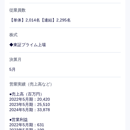
・Windows技術関係のメーリングリストやフォーラム、掲
従業員数
示板での積極的な回答など、エンジニアコミュニティで活
【単体】2,014名【連結】2,295名
躍した方に与えられる「Microsoft MVP」の日本人初のタ
イトルホルダー。
株式
・「Kaggle」という約100万人以上が利用している世界最
大の機械学習プラットフォーム上で開催されるコンペティ
◆東証プライム上場
ションの最高称号「グランドマスター」保持者2名。（日
本国内でのグランドマスター保持者は20人前後）。
決算月
5月
【社風・魅力】
本社3Fは各会議室に「moon」「mercury」など惑星の名
営業実績（売上高など）
前が付けられており、全体が宇宙船の雰囲気。他フロアに
も国内外の地名の名が付いた会議室もあり、ユーザーを
●売上高（百万円）
2022年5月期：20,420
「Voyagers（ボイジャーズ）：航海者」と呼ぶに相応し
2023年5月期：25,510
い社内となっている。
2024年5月期：33,878
大企業になってしまったと思われがちだが、保守的になら
●営業利益
ず熱量と裁量を持って大きなチャレンジをするベンチャー
2022年5月期：631
気質は健在。