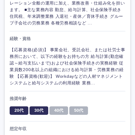
レーション全般の運用に加え、業務改善・仕組み化を担い
ます。 ■主な業務内容 勤怠、給与計算、社会保険手続き
住民税、年末調整業務 入退社・産休／育休手続き グルー
プ子会社の労務業務 各種労務相談など ...
経験・資格
【応募資格(必須)】 事業会社、受託会社、または社労士事
務所において、以下の経験をお持ちの方 給与計算(勤怠確
認～給与支払いまで)および社会保険手続きの実務経験 従
業員数200名以上の組織における給与計算・労務業務の経
験 【応募資格(歓迎)】 Workdayなどの人材マネジメント
システムと給与システムの利用経験 業務...
推奨年齢
20代
30代
40代
50代
想定年収