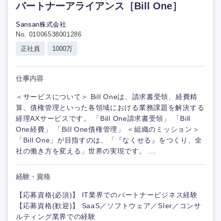
パートナーアライアンス［Bill One］
Sansan株式会社
No. 01006538001286
正社員
1000万
仕事内容
＜サービスについて＞ Bill Oneは、請求書受領、経費精
算、債権管理といった各領域における業務課題を解決する
経理AXサービスです。 「Bill One請求書受領」 「Bill
One経費」 「Bill One債権管理」 ＜組織のミッション＞
「Bill One」が目指すのは、「『なくせる』をつくり、全
社の働き方を変える」世界の実現です。 ...
経験・資格
【応募資格(必須)】 IT業界でのパートナービジネス経験
【応募資格(歓迎)】 SaaS／ソフトウェア／SIer／コンサ
ルティング業界での経験