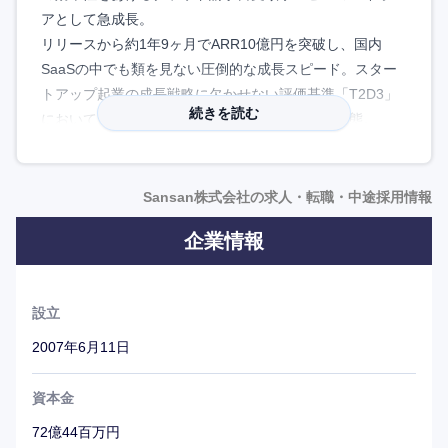
アとして急成長。
リリースから約1年9ヶ月でARR10億円を突破し、国内
SaaSの中でも類を見ない圧倒的な成長スピード。スター
トアップ起業の成長戦略に欠かせない評価基準「T2D3」
続きを読む
においても、日本のマーケットではトップ独走状態。
また、名刺管理サービス「Sansan」は、単なる名刺管理
ソフトと思われがちだが、企業データベースと接点データ
Sansan株式会社の求人・転職・中途採用情報
ベースを組み合わせてビジネスチャンスを創出する営業
企業情報
DXサービスとして発展を遂げている。
国内最大級の企業情報データベースを保有する帝国データ
バンクと連携し、各企業の財務チェックを行うことが可能
設立
など、なくてはならないサービスとして進化を続けてい
る。
2007年6月11日
【高い技術力】
資本金
社員の多くをエンジニアが占め、VPoEを筆頭に下記の様
72億44百万円
な日本屈指のエンジニアリング集団が在籍。