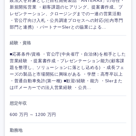
政法人を対象とした自社開発製品「ANTERAS」の専任・
新規開拓営業 ・顧客課題のヒアリング、提案書作成、プ
レゼンテーション、クロージングまでの一連の営業活動
・官公庁向け入札・公共調達プロセスへの対応(社内専門
部門と連携) ・パートナーSIerとの協業による...
経験・資格
■応募条件/資格 ・官公庁(中央省庁・自治体)を相手とした
営業経験 ・提案書作成・プレゼンテーション能力(顧客課
題を整理し、ソリューションに落とし込める) ・成長フェ
ーズの製品と市場開拓に興味がある ・学歴：高専卒以上
・普通自動車免許(第一種) ■歓迎/経験・能力 ・SIerまた
はITメーカーでの法人営業経験 ・公共...
想定年収
600 万円 ～ 1200 万円
勤務地