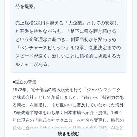
発を提案。
売上規模1兆円を超える『大企業』としての安定し
た基盤を持ちながらも、「足下に種を蒔き続ける」
という企業理念に基づき、創業当初から変わらぬ
『ベンチャースピリッツ』を継承。意思決定までの
スピードが速く、新しいことに積極的に挑戦するカ
ルチャーがある。
■設立の背景
1972年、電子部品の輸入販売を行う「ジャパンマクニク
ス株式会社」として創業しました。当時から「技術力のあ
る商社」を目指し、まだ世の中に普及していなかった海外
の最先端半導体をいち早く日本市場へ紹介・提供。1992
年に現在の「株式会社マクニカ」へ社名を変更し、時代の
変化に合わせてサイバーセキュリティや自動運転、AIなど
続きを読む
へと事業領域を急速に拡大させ、現在の強固な経営基盤を