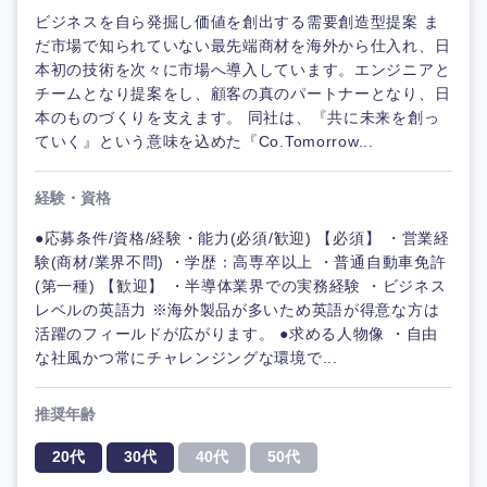
ビジネスを自ら発掘し価値を創出する需要創造型提案 ま
だ市場で知られていない最先端商材を海外から仕入れ、日
本初の技術を次々に市場へ導入しています。エンジニアと
チームとなり提案をし、顧客の真のパートナーとなり、日
本のものづくりを支えます。 同社は、『共に未来を創っ
ていく』という意味を込めた『Co.Tomorrow...
経験・資格
●応募条件/資格/経験・能力(必須/歓迎) 【必須】 ・営業経
験(商材/業界不問) ・学歴：高専卒以上 ・普通自動車免許
(第一種) 【歓迎】 ・半導体業界での実務経験 ・ビジネス
レベルの英語力 ※海外製品が多いため英語が得意な方は
活躍のフィールドが広がります。 ●求める人物像 ・自由
な社風かつ常にチャレンジングな環境で...
推奨年齢
20代
30代
40代
50代