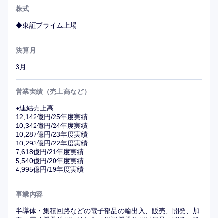
株式
北米、欧州、アジアなど世界各地に拠点を展開。グローバ
ルな供給網（サプライチェーン）と確かな情報収集力を活
◆東証プライム上場
かし、最先端の技術トレンドをいち早く国内市場へフィー
ドバックしています。
決算月
3月
■社風・風土について
・活気あふれる距離の近い社風
営業実績（売上高など）
平均年齢は33歳と若く、明るく勢いのある組織です。社長
も日常的に各フロアを出入りし、オフィスのカフェテリア
●連結売上高
12,142億円/25年度実績
で一般社員と同じ仕出し弁当を購入するなど、経営層との
10,342億円/24年度実績
距離が非常に近いのが特徴です。様々な業界出身の中途社
10,287億円/23年度実績
10,293億円/22年度実績
員が従業員数の半分以上在籍。中途社員に対するハンデは
7,618億円/21年度実績
なく、自身の希望と実力次第で様々なキャリアパスを描く
5,540億円/20年度実績
ことができます。
4,995億円/19年度実績
・裁量権の大きさとチームの絆
事業内容
「権限移譲」の風土が根付いており、若手であっても大き
半導体・集積回路などの電子部品の輸出入、販売、開発、加
な裁量を持って海外出張や交渉などの挑戦ができる環境で