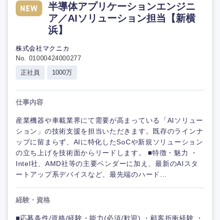
半導体アプリケーションエンジニ
ア／AIソリューション担当【新横
浜】
株式会社マクニカ
No. 01000424000277
正社員
1000万
仕事内容
産業機器や車載業界にて需要が高まっている「AIソリュー
ション」の技術支援を担当いただきます。既存のラインナ
ップに留まらず、AIに特化したSoCや新規ソリューション
の立ち上げを技術面からリードします。 ■特徴・魅力 ・
Intel社、AMD社等の主要ベンダーに加え、最新のAIスタ
ートアップ系デバイスなど、最先端のハード...
経験・資格
■応募条件/資格/経験・能力(必須/歓迎) ・顧客折衝経験 ・