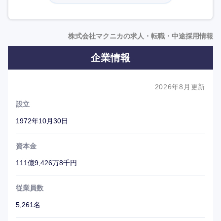
築き上げました。
■事業の特徴
株式会社マクニカの求人・転職・中途採用情報
・技術商社としての圧倒的なサポート力
企業情報
同社の最大の特徴は、全社員の約3割を占める豊富な技術
者（フィールドアプリケーションエンジニア）の存在で
す。国内外の最先端半導体やハードウェアの提供だけでな
2026年8月更新
く、顧客の製品開発における技術的な課題解決（ソリュー
設立
ション）をワンストップで提供しています。
1972年10月30日
・先端IT・サイバーセキュリティの牽引
半導体事業と並ぶ柱が「ネットワーク事業」です。世界水
資本金
準のサイバーセキュリティ製品をはじめ、AI、IoT、自動
111億9,426万8千円
運転といった最先端テクノロジーをいち早く発掘し、日本
企業へ最適化して導入する先駆者としての役割を担ってい
従業員数
ます。
5,261名
・グローバルネットワーク