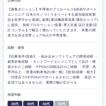
仕事内容
【募集ポジション】半導体のプリセールス&技術サポート
エンジニア 日本のモノづくりをリードする最先端技術製
品を世界中から発掘し顧客(通信機器製造業/通信キャリア)
に提供。 技術プロモーション/提案-導入支援-設計支援/設
計コンサルまで幅広く携わっていただきます。 有数の開
発力を誇る世界シェアNo1の半導体製...
経験・資格
【応募条件/資格】 ・組み込みソフトウェアの開発経験 ・
顧客折衝経験 ・ネットワークエンジニアとして設計・構
築されたご経験 ・FPGAの回路設計のご経験 ・学歴：高
専卒以上 ・普通自動車免許(第一種) 【歓迎/経験・能力】
・代理店でのFPGAのサポートをされたご経験 ・英語 ※
必須ではありませんが、業務の幅が広がりま...
推奨年齢
20代
30代
40代
50代