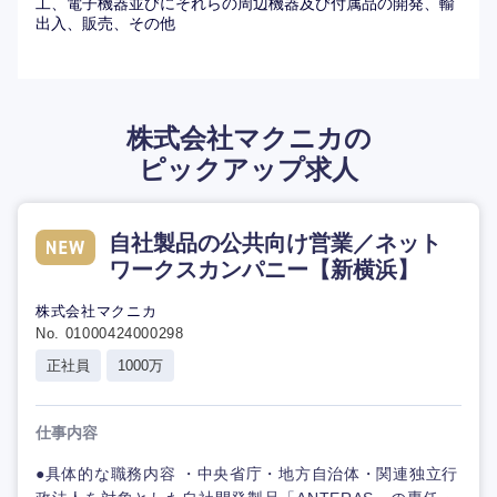
工、電子機器並びにそれらの周辺機器及び付属品の開発、輸
出入、販売、その他
す。決して孤立させることはなく、周囲のサポート体制も
手厚いため安心して自走できます。事業部ごとに年1回の
社員旅行が実施されるなど、部署内の結束も非常に固いで
す。
株式会社マクニカの
ピックアップ求人
・柔軟な働き方と福利厚生
Tシャツでの勤務が認められるなど服装の自由化が進んで
おり、IT企業のようなカジュアルで柔軟な雰囲気です。ま
自社製品の公共向け営業／ネット
た、特定の条件を満たせば東京～新横浜間での新幹線通勤
ワークスカンパニー【新横浜】
も認められるなど、社員の働きやすさを考慮した手厚い制
度も整っています。
株式会社マクニカ
No. 01000424000298
正社員
1000万
仕事内容
●具体的な職務内容 ・中央省庁・地方自治体・関連独立行