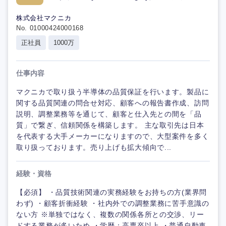
株式会社マクニカ
No. 01000424000168
正社員
1000万
仕事内容
マクニカで取り扱う半導体の品質保証を行います。製品に
関する品質関連の問合せ対応、顧客への報告書作成、訪問
説明、調整業務等を通じて、顧客と仕入先との間を「品
質」で繋ぎ、信頼関係を構築します。 主な取引先は日本
を代表する大手メーカーになりますので、大型案件を多く
取り扱っております。売り上げも拡大傾向で...
経験・資格
【必須】 ・品質技術関連の実務経験をお持ちの方(業界問
わず) ・顧客折衝経験 ・社内外での調整業務に苦手意識の
ない方 ※単独ではなく、複数の関係各所との交渉、リー
ドする業務が多いため ・学歴：高専卒以上 ・普通自動車