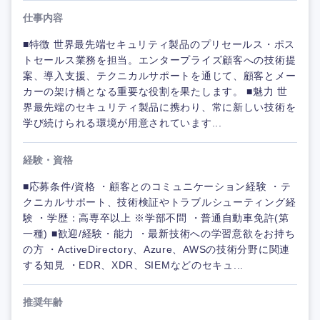
仕事内容
■特徴 世界最先端セキュリティ製品のプリセールス・ポス
トセールス業務を担当。エンタープライズ顧客への技術提
案、導入支援、テクニカルサポートを通じて、顧客とメー
カーの架け橋となる重要な役割を果たします。 ■魅力 世
界最先端のセキュリティ製品に携わり、常に新しい技術を
学び続けられる環境が用意されています...
経験・資格
■応募条件/資格 ・顧客とのコミュニケーション経験 ・テ
クニカルサポート、技術検証やトラブルシューティング経
験 ・学歴：高専卒以上 ※学部不問 ・普通自動車免許(第
一種) ■歓迎/経験・能力 ・最新技術への学習意欲をお持ち
の方 ・ActiveDirectory、Azure、AWSの技術分野に関連
する知見 ・EDR、XDR、SIEMなどのセキュ...
推奨年齢