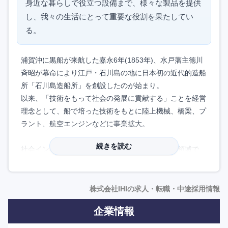
身近な暮らしで役立つ設備まで、様々な製品を提供
し、我々の生活にとって重要な役割を果たしてい
る。
浦賀沖に黒船が来航した嘉永6年(1853年)、水戸藩主徳川
斉昭が幕命により江戸・石川島の地に日本初の近代的造船
所「石川島造船所」を創設したのが始まり。
以来、「技術をもって社会の発展に貢献する」ことを経営
理念として、船で培った技術をもとに陸上機械、橋梁、プ
ラント、航空エンジンなどに事業拡大。
続きを読む
社会インフラ、生産設備、輸送用機械などの事業領域で、
社会や産業を支える多種多様な製品とサービスを提供して
いる。
株式会社IHIの求人・転職・中途採用情報
各種制度や処遇も充実。
企業情報
特に長期休暇が充実しており、夏休みと盆休みをそれぞれ
取得できることは大きな魅力。