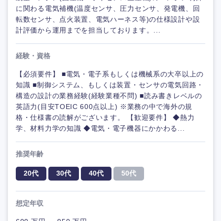
に関わる電気補機(温度センサ、圧力センサ、発電機、回
転数センサ、点火装置、電気ハーネス等)の仕様設計や設
計評価から運用までを担当しております。...
経験・資格
【必須要件】 ■電気・電子系もしくは機械系の大卒以上の
知識 ■制御システム、もしくは装置・センサの電気回路・
構造の設計の業務経験(経験業種不問) ■読み書きレベルの
英語力(目安TOEIC 600点以上) ※業務の中で海外の規
格・仕様書の読解がございます。 【歓迎要件】 ◆熱力
学、材料力学の知識 ◆電気・電子機器にかかわる...
推奨年齢
20代
30代
40代
50代
想定年収