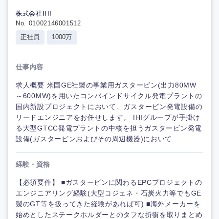
株式会社IHI
No. 01002146001512
正社員
1000万
仕事内容
求人概要 米国GE社製の事業用ガスタービン(出力80MW
～600MW)を用いたコンバインドサイクル発電プラントの
国内新設プロジェクトにおいて、ガスタービン発電設備の
リードエンジニアをお任せします。 IHIグループが手掛け
る大型GTCC発電プラントの中核を担うガスタービン発電
設備(ガスタービンおよびその周辺機器)において...
経験・資格
【必須要件】 ■ガスタービンに関わるEPCプロジェクトの
エンジニアリング経験(大型コジェネ・石炭火力等でもGE
製のGT等を扱ってきた経験があれば可) ■海外メーカーを
始めとしたステークホルダーとのタフな折衝を取りまとめ