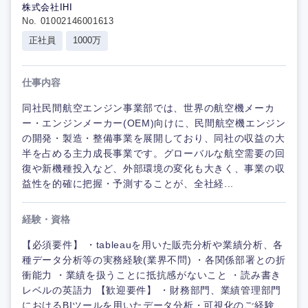
株式会社IHI
No. 01002146001613
正社員
1000万
仕事内容
同社民間航空エンジン事業部では、世界の航空機メーカ
ー・エンジンメーカー(OEM)向けに、民間航空機エンジン
の開発・製造・整備事業を展開しており、同社の収益の大
半を占める主力成長事業です。グローバルな航空需要の回
復や新機種投入など、外部環境の変化も大きく、事業の収
益性を的確に把握・予測することが、全社経...
経験・資格
【必須要件】 ・tableauを用いた販売分析や業績分析、各
種データ分析等の実務経験(業界不問) ・各関係部署との折
衝能力 ・業績を扱うことに抵抗感がないこと ・読み書き
レベルの英語力 【歓迎要件】 ・財務部門、業績管理部門
におけるBIツールを用いたデータ分析・可視化のご経験