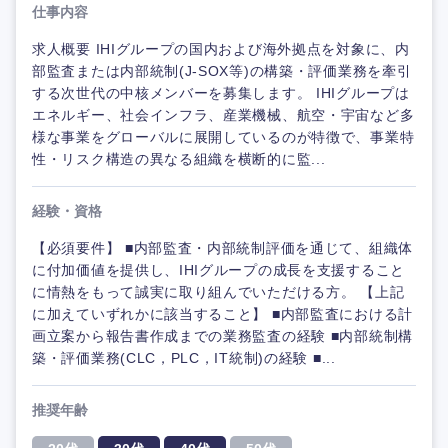
仕事内容
求人概要 IHIグループの国内および海外拠点を対象に、内
部監査または内部統制(J-SOX等)の構築・評価業務を牽引
する次世代の中核メンバーを募集します。 IHIグループは
エネルギー、社会インフラ、産業機械、航空・宇宙など多
様な事業をグローバルに展開しているのが特徴で、事業特
性・リスク構造の異なる組織を横断的に監...
経験・資格
【必須要件】 ■内部監査・内部統制評価を通じて、組織体
に付加価値を提供し、IHIグループの成長を支援すること
に情熱をもって誠実に取り組んでいただける方。 【上記
に加えていずれかに該当すること】 ■内部監査における計
画立案から報告書作成までの業務監査の経験 ■内部統制構
築・評価業務(CLC，PLC，IT統制)の経験 ■...
推奨年齢