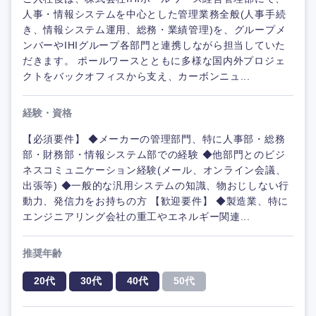
人事・情報システムを中心とした管理業務全般(人事手続
き、情報システム運用、総務・業績管理)を、グループメ
ンバーやIHIグループ各部門と連携しながら担当していた
だきます。 ポールワースとともに多様な国内外プロジェ
クトをバックオフィスから支え、カーボンニュ...
経験・資格
【必須要件】 ◆メーカーの管理部門、特に人事部・総務
部・財務部・情報システム部での経験 ◆他部門とのビジ
ネスコミュニケーション経験(メール、オンライン会議、
出張等) ◆一般的な汎用システムの知識、物おじしない行
動力、発信力をお持ちの方 【歓迎要件】 ◆製造業、特に
エンジニアリング会社の重工やエネルギー関連...
推奨年齢
20代
30代
40代
50代