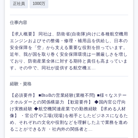
正社員
1000万
仕事内容
【求人概要】 同社は、防衛省(自衛隊)向けに各種航空機用
エンジンおよびその整備・修理・補用品を供給し、日本の
安全保障を「空」から支える重要な役割を担っています。
近年、我が国を取り巻く安全保障環境は一層厳しさを増し
ており、防衛産業全体に対する期待と責任も高まっていま
す。その中で、同社が提供する航空機エ...
経験・資格
【必須要件】 ■BtoBの営業経験(業種不問) ■様々なステー
クホルダーとの関係構築力 【歓迎要件】 ◆国内官公庁向
け実務経験 ◆航空機関連産業での勤務経験 【求める人材
像】 ・官公庁や工場(現場)を相手としたビジネスになるた
め、それぞれの文化や役割などを理解した上で業務を進め
ることができる方 ・社内外の関係者と...