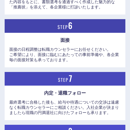
た内容をもとに、書類選考を通過すべく作成した魅力的な
「推薦状」を添えて、各企業様に打診いたします。
面接
近畿地方
面接の日程調整は転職カウンセラーにお任せください。
ご希望により、面接に臨むにあたっての事前準備や、各企業
毎の面接対策も承っております。
滋賀県
京都府
大阪府
兵庫県
内定・退職フォロー
奈良県
和歌山県
最終選考に合格した後も、給与や待遇についての交渉は遠慮
なく転職カウンセラーにご相談ください。入社企業が決まり
ましたら現職の円満退社に向けたフォローも承ります。