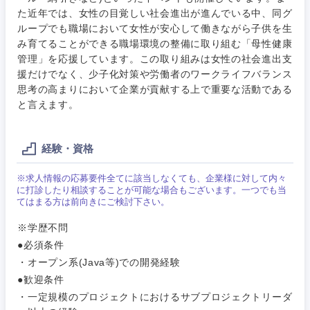
サービス
た近年では、女性の目覚しい社会進出が進んでいる中、同グ
メディカル・ヘルスケア・ライフサイエンス
政策渉外
急募
第二新卒
営業
ループでも職場において女性が安心して働きながら子供を生
クリエイティブ
み育てることができる職場環境の整備に取り組む「母性健康
その他企画業務
金融
スタートアップ企
管理」を応援しています。この取り組みは女性の社会進出支
サービス
上場企業
業
援だけでなく、少子化対策や労働者のワークライフバランス
コンサルタント
思考の高まりにおいて企業が貢献する上で重要な活動である
クリエイ
建設・不動産
と言えます。
ティブ
外資系企業
英語を活かす
専門職
倉庫・運輸・物流
コンサル
技術職（IT）、Webサービス・制作、ゲーム
経験・資格
転勤なし
海外勤務あり
タント
※求人情報の応募要件全てに該当しなくても、企業様に対して内々
技術職（モノづくり）
小売・通販・外食
年間休日120日以
に打診したり相談することが可能な場合もございます。一つでも当
専門職
フルリモート
上
てはまる方は前向きにご検討下さい。
金融専門職
IT・通信
技術職
※学歴不問
完全週休2日制
社宅・家賃補助有
（IT）、
●必須条件
メディカル
Webサー
・オープン系(Java等)での開発経験
ビス・制
WEBサービス
関東地方
作、ゲー
●歓迎条件
不動産専門職
ム
・一定規模のプロジェクトにおけるサブプロジェクトリーダ
コンサル・シンクタンク
茨城県
栃木県