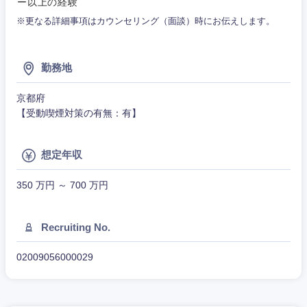
ー以上の経験
建設・施工管理
技術職
※更なる詳細事項はカウンセリング（面談）時にお伝えします。
（モノづ
群馬県
埼玉県
広告・宣伝・印刷
くり）
事務職
勤務地
金融専門
千葉県
東京都
その他
マスメディア
職
京都府
神奈川県
【受動喫煙対策の有無：有】
エンターテイメント
メディカ
ル
想定年収
法律・特許事務所・監査法人
不動産専
門職
350 万円 ～ 700 万円
人材・アウトソーシング
建設・施
Recruiting No.
工管理
サービス
02009056000029
事務職
その他
その他