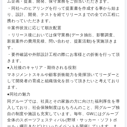
ム企画・提案、開発、保守業務をご担当いただきます。
・同社へのヒアリングを行って提案書を作成する事から始ま
ご希望条件を入力ください
ご希望の職種を選択してください
ご希望の職種を選択してください
ご希望の業界を選択してください
ご希望の勤務地を選択してください
り、設計、開発、テストを経てリリースまでの全ての工程に
携わっていただきます。
※案件状況に応じて順次配置
経営企
経営企画・事業企画
商社・卸
北海道・東北地方
・リリース後においては保守業務(データ抽出、影響調査、
画・事業
すべての経営企画・事業企
希望年収
新規案件の費用見積、問い合わせ、提案活動)を実施頂きま
企画
画
経営ボード
す。
北海道
青森県
エネルギー・資源・環境
・要件確認や外部設計工程の際にお客様との折衝を行って頂
20代
30代
経営ボー
事業企画・事業開発
管理
推奨年齢
きます。
ド
秋田県
岩手県
自動車・機械・船舶
●入社後のキャリア・期待される役割
40代
50代
事業管理
SCM
マネジメントスキルや顧客折衝能力を発揮頂いてリーダーと
管理
宮城県
山形県
して開発者の育成と組織強化を担って頂きたいと考えており
電気・電子・半導体
ます。
人事
新規事業企画・立上げ
SCM
●同社の魅力
福島県
素材・化学・金属
フリーワード
同グループでは、社員とその家族の方に向けた福利厚生を導
マーケティング
M&A・事業投資
人事
入しており、社会保険制度はもちろんのこと、同グループ独
自の制度や施設も充実しています。毎年、GWにはグループ
営業
食品・化粧品・アパレル・消費財
マーケテ
経営企画
全体のスポーツフェスティバル(野球・サッカー・ソフトボ
こだわり条件を入力ください
ィング
ール・綱引きなど)といったイベントも開催しています。ま