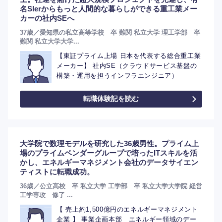
名SIerからもっと人間的な暮らしができる重工業メー
カーの社内SEへ
37歳／愛知県の私立高等学校 卒 難関 私立大学 理工学部 卒
難関 私立大学大学...
【東証プライム上場 日本を代表する総合重工業
メーカー】 社内SE（クラウドサービス基盤の
構築・運用を担うインフラエンジニア）
転職体験記を読む
選択する
選択する
選択する
選択する
大学院で数理モデルを研究した36歳男性。プライム上
場のプライムベンダーグループで培ったITスキルを活
かし、エネルギーマネジメント会社のデータサイエン
ティストに転職成功。
36歳／公立高校 卒 私立大学 工学部 卒 私立大学大学院 経営
工学専攻 修了 ...
【 売上約1,500億円のエネルギーマネジメント
企業 】 事業企画本部 エネルギー領域のデー