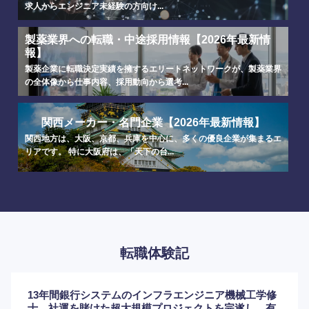
求人からエンジニア未経験の方向け...
製薬業界への転職・中途採用情報【2026年最新情
報】
製薬企業に転職決定実績を擁するエリートネットワークが、製薬業界
海外
の全体像から仕事内容、採用動向から選考...
関西メーカー・名門企業【2026年最新情報】
関西地方は、大阪、京都、兵庫を中心に、多くの優良企業が集まるエ
リアです。 特に大阪府は、「天下の台...
転職体験記
13年間銀行システムのインフラエンジニア機械工学修
士。社運を賭けた超大規模プロジェクトを完遂し、有