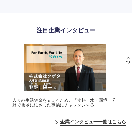
注目企業インタビュー
人
つ
選択する
人々の生活や命を支えるため、「食料・水・環境」分
野で地域に根ざした事業にチャレンジする
企業インタビュー一覧はこちら