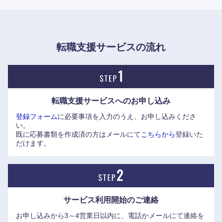
転職支援サービスの流れ
甲信越・北陸
新潟県
富山県
転職支援サービスへの
お申し込み
登録フォーム
に必要事項を入力のうえ、お申し込みくださ
い。
石川県
福井県
既に応募書類を作成済の方はメールにて
こちらから
登録いた
だけます。
山梨県
長野県
サービス利用開始の
ご連絡
お申し込みから3～4営業日以内に、電話かメールにて連絡を