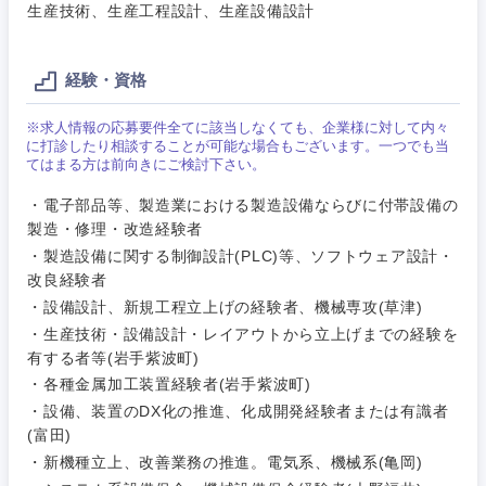
生産技術、生産工程設計、生産設備設計
ご希望条件を入力ください
ご希望の職種を選択してください
ご希望の職種を選択してください
ご希望の業界を選択してください
ご希望の勤務地を選択してください
経験・資格
経営企
経営企画・事業企画
商社・卸
北海道・東北地方
画・事業
すべての経営企画・事業企
希望年収
※求人情報の応募要件全てに該当しなくても、企業様に対して内々
企画
画
に打診したり相談することが可能な場合もございます。一つでも当
経営ボード
北海道
青森県
エネルギー・資源・環境
てはまる方は前向きにご検討下さい。
20代
30代
経営ボー
事業企画・事業開発
・電子部品等、製造業における製造設備ならびに付帯設備の
管理
推奨年齢
ド
秋田県
岩手県
製造・修理・改造経験者
自動車・機械・船舶
40代
50代
事業管理
・製造設備に関する制御設計(PLC)等、ソフトウェア設計・
SCM
管理
改良経験者
宮城県
山形県
電気・電子・半導体
・設備設計、新規工程立上げの経験者、機械専攻(草津)
人事
新規事業企画・立上げ
SCM
・生産技術・設備設計・レイアウトから立上げまでの経験を
福島県
有する者等(岩手紫波町)
素材・化学・金属
フリーワード
マーケティング
M&A・事業投資
人事
・各種金属加工装置経験者(岩手紫波町)
・設備、装置のDX化の推進、化成開発経験者または有識者
営業
食品・化粧品・アパレル・消費財
マーケテ
経営企画
(富田)
こだわり条件を入力ください
ィング
・新機種立上、改善業務の推進。電気系、機械系(亀岡)
サービス