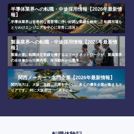
半導体業界への転職・中途採用情報【2026年最新情
報】
半導体業界は世界的な需要増に伴い好調な業績を維持し、転職市場も
とりわけエンジニアを中心に非常に活況と...
製薬業界への転職・中途採用情報【2026年最新情
報】
製薬企業に転職決定実績を擁するエリートネットワークが、製薬業界
の全体像から仕事内容、採用動向から選考...
関西メーカー・名門企業【2026年最新情報】
関西地方は、大阪、京都、兵庫を中心に、多くの優良企業が集まるエ
リアです。 特に大阪府は、「天下の台...
海外