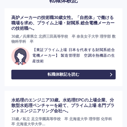
転職体験記
高炉メーカーの技術職30歳女性。「自然体」で働ける
職場を求め、プライム上場・財閥系 総合電機メーカー
の技術職へ。
30歳／兵庫県立 北摂三田高等学校 卒 奈良女子大学 理学部 数
物科学科 卒
【東証プライム上場 日本を代表する財閥系総合
電機メーカー】 製造管理部 空調冷熱機器の生
産技術
転職体験記を読む
水処理のエンジニア33歳。水処理EPCの上場企業、分
散型水処理ベンチャーを経て、プライム上場 名門プラ
ントエンジニアリング会社へ。
選択する
選択する
選択する
選択する
33歳／私立 足立学園高等学校 卒 北海道大学 理学部 化学科
卒 北海道大学大学...