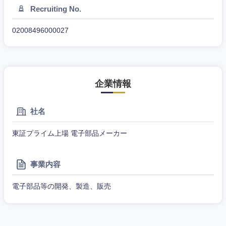
技術職
群馬県
埼玉県
Recruiting No.
（モノづ
広告・宣伝・印刷
くり）
事務職
02008496000027
千葉県
東京都
金融専門
その他
マスメディア
職
神奈川県
エンターテイメント
メディカ
企業情報
ル
法律・特許事務所・監査法人
社名
不動産専
門職
東証プライム上場 電子部品メーカー
人材・アウトソーシング
建設・施
工管理
事業内容
サービス
事務職
電子部品等の開発、製造、販売
その他
その他