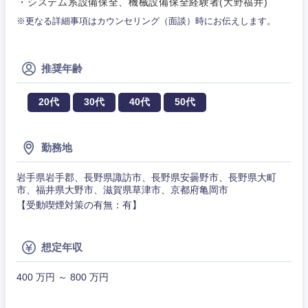
・システム系設備保全、機械設備保全経験者(大野福井)
メディカル・ヘルスケア・ライフサイエンス
政策渉外
急募
第二新卒
営業
※更なる詳細事項はカウンセリング（面談）時にお伝えします。
クリエイティブ
その他企画業務
金融
スタートアップ企
サービス
上場企業
業
コンサルタント
推奨年齢
クリエイ
建設・不動産
ティブ
外資系企業
英語を活かす
専門職
20代
30代
40代
50代
倉庫・運輸・物流
コンサル
技術職（IT）、Webサービス・制作、ゲーム
転勤なし
海外勤務あり
タント
勤務地
技術職（モノづくり）
小売・通販・外食
年間休日120日以
専門職
岩手県岩手郡、長野県諏訪市、長野県安曇野市、長野県大町
フルリモート
上
市、福井県大野市、滋賀県草津市、京都府亀岡市
金融専門職
【受動喫煙対策の有無：有】
IT・通信
技術職
完全週休2日制
社宅・家賃補助有
（IT）、
メディカル
関東地方
Webサー
想定年収
ビス・制
WEBサービス
作、ゲー
不動産専門職
茨城県
栃木県
ム
400 万円 ～ 800 万円
コンサル・シンクタンク
建設・施工管理