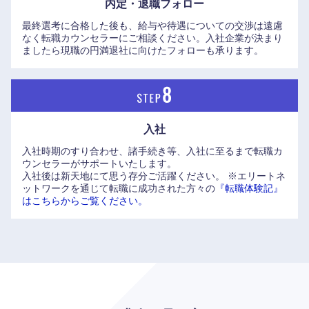
内定・退職フォロー
近畿地方
最終選考に合格した後も、給与や待遇についての交渉は遠慮
なく転職カウンセラーにご相談ください。入社企業が決まり
ましたら現職の円満退社に向けたフォローも承ります。
滋賀県
京都府
大阪府
兵庫県
入社
奈良県
和歌山県
入社時期のすり合わせ、諸手続き等、入社に至るまで転職カ
ウンセラーがサポートいたします。
入社後は新天地にて思う存分ご活躍ください。
※エリートネ
ットワークを通じて転職に成功された方々の
『転職体験記』
はこちらからご覧ください。