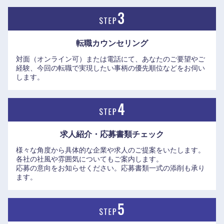
転職カウンセリング
対面（オンライン可）または電話にて、あなたのご要望やご
経験、今回の転職で実現したい事柄の優先順位などをお伺い
します。
東海地方
求人紹介・応募書類
チェック
岐阜県
静岡県
様々な角度から具体的な企業や求人のご提案をいたします。
各社の社風や雰囲気についてもご案内します。
愛知県
三重県
応募の意向をお知らせください。応募書類一式の添削も承り
ます。