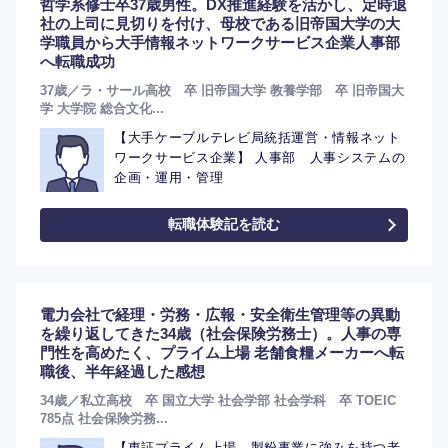
哲学系修士卒37歳男性。DX推進経験を活かし、定時退
社の上司に見切りを付け、母校である旧帝国大学の大
学職員から大手情報ネットワークサービス企業人事部
へ転職成功
海外
37歳／ラ・サール高校 卒 旧帝国大学 教養学部 卒 旧帝国大
学 大学院 総合文化...
【大手ケーブルテレビ局統括運営・情報ネット
ワークサービス企業】 人事部 人事システムの
企画・運用・管理
転職体験記を読む
電力会社で経理・労務・広報・安全衛生管理等の異動
を繰り返してきた34歳（社会保険労務士）。人事の専
門性を高めたく、プライム上場 老舗食糧メーカーへ転
職後、半年経過した感想
34歳／私立高校 卒 国立大学 社会学部 社会学科 卒 TOEIC
785点 社会保険労務...
【東証プライム上場 製粉事業に強みを持つ老