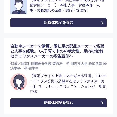
舗食糧メーカー】 本社 人事・労務本部 人
事・労務施策の企画・実行・管理等
転職体験記を読む
選択する
選択する
選択する
選択する
自動車メーカーで購買、愛知県の部品メーカーで広報
と人事を経験。3人子育て中の43歳女性、県内の老舗
セラミックスメーカーの広告宣伝へ
43歳／同志社国際高等学校 普通科 卒 同志社大学 経済学部 経
済学科 卒 在学中...
【東証プライム上場 エネルギーや環境、エレク
トロニクス分野へ展開するセラミックスメーカ
ー】 コーポレートコミュニケーション部 広告
宣伝
転職体験記を読む