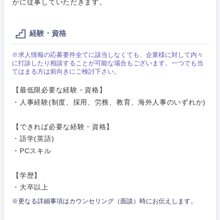
ご希望条件を入力ください
ご希望の職種を選択してください
ご希望の職種を選択してください
ご希望の業界を選択してください
ご希望の勤務地を選択してください
かに従事していただきます。
経験・資格
経営企
経営企画・事業企画
商社・卸
北海道・東北地方
画・事業
すべての経営企画・事業企
希望年収
企画
画
※求人情報の応募要件全てに該当しなくても、企業様に対して内々
経営ボード
北海道
青森県
エネルギー・資源・環境
に打診したり相談することが可能な場合もございます。一つでも当
てはまる方は前向きにご検討下さい。
20代
30代
経営ボー
事業企画・事業開発
管理
推奨年齢
ド
秋田県
岩手県
【最低限必要な経験・資格】
自動車・機械・船舶
・人事経験(制度、採用、労務、教育、海外人事のいずれか)
40代
50代
事業管理
SCM
管理
宮城県
山形県
電気・電子・半導体
【できれば必要な経験・資格】
人事
新規事業企画・立上げ
SCM
・語学(英語)
福島県
・PCスキル
素材・化学・金属
フリーワード
マーケティング
M&A・事業投資
人事
【学歴】
営業
食品・化粧品・アパレル・消費財
マーケテ
経営企画
こだわり条件を入力ください
・大卒以上
ィング
※更なる詳細事項はカウンセリング（面談）時にお伝えします。
サービス
メディカル・ヘルスケア・ライフサイエンス
政策渉外
急募
第二新卒
営業