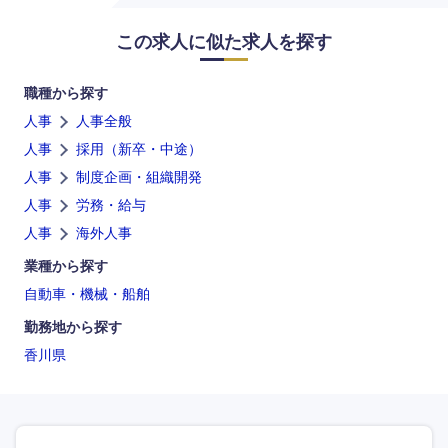
中国・四国地方
この求人に似た求人を探す
鳥取県
島根県
職種から探す
人事
人事全般
岡山県
広島県
人事
採用（新卒・中途）
人事
制度企画・組織開発
山口県
徳島県
人事
労務・給与
人事
海外人事
香川県
愛媛県
業種から探す
自動車・機械・船舶
高知県
勤務地から探す
香川県