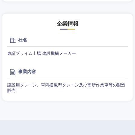
千葉県
東京都
広告・宣伝・印刷
くり）
事務職
神奈川県
金融専門
その他
マスメディア
企業情報
職
社名
エンターテイメント
メディカ
ル
東証プライム上場 建設機械メーカー
法律・特許事務所・監査法人
不動産専
門職
事業内容
人材・アウトソーシング
建設・施
建設用クレーン、車両搭載型クレーン及び高所作業車等の製造
工管理
販売
サービス
事務職
その他
その他