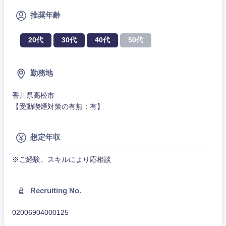
クリエイティブ
推奨年齢
その他企画業務
金融
スタートアップ企
サービス
上場企業
業
コンサルタント
20代
30代
40代
50代
クリエイ
建設・不動産
ティブ
外資系企業
英語を活かす
専門職
勤務地
倉庫・運輸・物流
コンサル
技術職（IT）、Webサービス・制作、ゲーム
転勤なし
海外勤務あり
タント
香川県高松市
【受動喫煙対策の有無：有】
技術職（モノづくり）
小売・通販・外食
年間休日120日以
専門職
フルリモート
上
金融専門職
想定年収
IT・通信
技術職
関東地方
完全週休2日制
社宅・家賃補助有
（IT）、
※ご経験、スキルにより応相談
メディカル
Webサー
ビス・制
WEBサービス
茨城県
栃木県
作、ゲー
不動産専門職
ム
Recruiting No.
群馬県
埼玉県
コンサル・シンクタンク
建設・施工管理
02006904000125
技術職
（モノづ