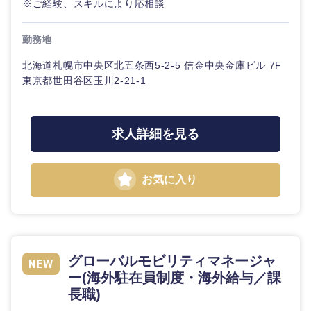
※ご経験、スキルにより応相談
勤務地
北海道札幌市中央区北五条西5-2-5 信金中央金庫ビル 7F
東海地方
東京都世田谷区玉川2-21-1
岐阜県
静岡県
求人詳細を見る
愛知県
三重県
お気に入り
グローバルモビリティマネージャ
ー(海外駐在員制度・海外給与／課
長職)