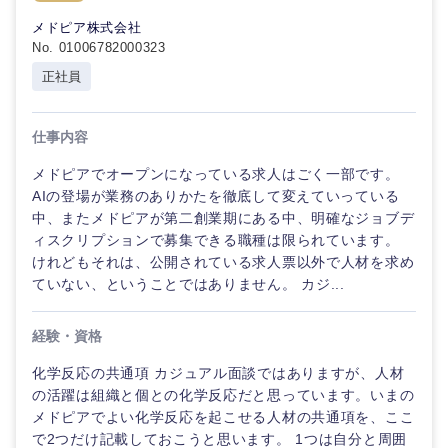
メドピア株式会社
No. 01006782000323
選択する
選択する
選択する
選択する
正社員
仕事内容
メドピアでオープンになっている求人はごく一部です。
AIの登場が業務のありかたを徹底して変えていっている
中、またメドピアが第二創業期にある中、明確なジョブデ
ィスクリプションで募集できる職種は限られています。
けれどもそれは、公開されている求人票以外で人材を求め
ていない、ということではありません。 カジ...
経験・資格
化学反応の共通項 カジュアル面談ではありますが、人材
の活躍は組織と個との化学反応だと思っています。いまの
メドピアでよい化学反応を起こせる人材の共通項を、ここ
で2つだけ記載しておこうと思います。 1つは自分と周囲