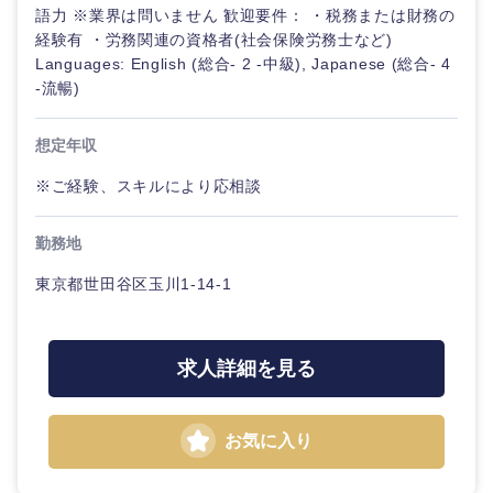
ル
語力 ※業界は問いません 歓迎要件： ・税務または財務の
経験有 ・労務関連の資格者(社会保険労務士など)
法律・特許事務所・監査法人
Languages: English (総合- 2 -中級), Japanese (総合- 4
不動産専
-流暢)
門職
人材・アウトソーシング
建設・施
想定年収
工管理
関東地方
※ご経験、スキルにより応相談
サービス
事務職
茨城県
栃木県
勤務地
その他
その他
東京都世田谷区玉川1-14-1
群馬県
埼玉県
千葉県
東京都
求人詳細を見る
神奈川県
お気に入り