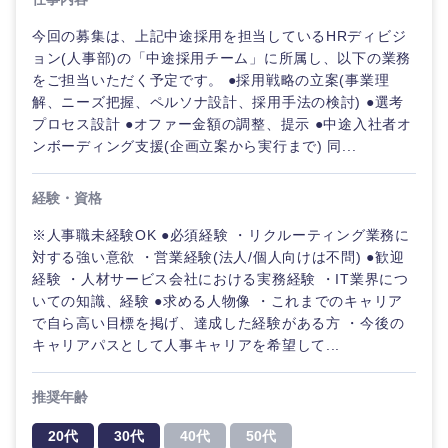
今回の募集は、上記中途採用を担当しているHRディビジ
ョン(人事部)の「中途採用チーム」に所属し、以下の業務
をご担当いただく予定です。 ●採用戦略の立案(事業理
解、ニーズ把握、ペルソナ設計、採用手法の検討) ●選考
プロセス設計 ●オファー金額の調整、提示 ●中途入社者オ
ンボーディング支援(企画立案から実行まで) 同...
経験・資格
※人事職未経験OK ●必須経験 ・リクルーティング業務に
対する強い意欲 ・営業経験(法人/個人向けは不問) ●歓迎
経験 ・人材サービス会社における実務経験 ・IT業界につ
いての知識、経験 ●求める人物像 ・これまでのキャリア
ご希望の職種を選択してください
ご希望の職種を選択してください
ご希望の業界を選択してください
ご希望の勤務地を選択してください
ご希望条件を入力ください
で自ら高い目標を掲げ、達成した経験がある方 ・今後の
キャリアパスとして人事キャリアを希望して...
経営企
経営企画・事業企画
商社・卸
北海道・東北地方
画・事業
すべての経営企画・事業企
希望年収
推奨年齢
企画
画
経営ボード
北海道
青森県
エネルギー・資源・環境
20代
30代
40代
50代