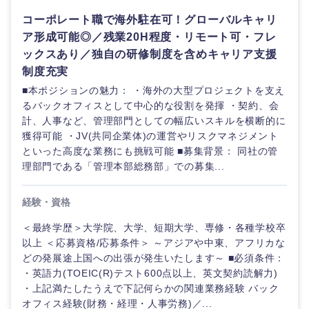
海外
コーポレート職で海外駐在可！グローバルキャリ
ア形成可能◎／残業20H程度・リモート可・フレ
ックスあり／独自の研修制度を含めキャリア支援
制度充実
■本ポジションの魅力： ・海外の大型プロジェクトを支え
るバックオフィスとして中心的な役割を発揮 ・契約、会
計、人事など、管理部門としての幅広いスキルを横断的に
獲得可能 ・JV(共同企業体)の運営やリスクマネジメント
といった高度な業務にも挑戦可能 ■募集背景： 同社の管
理部門である「管理本部総務部」での募集...
経験・資格
＜最終学歴＞大学院、大学、短期大学、専修・各種学校卒
以上 ＜応募資格/応募条件＞ ～アジアや中東、アフリカな
どの発展途上国への出張が発生いたします～ ■必須条件：
・英語力(TOEIC(R)テスト600点以上、英文契約読解力)
・上記満たしたうえで下記何らかの関連業務経験 バック
オフィス経験(財務・経理・人事労務)／...