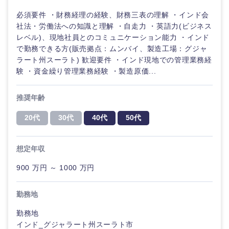
必須要件 ・財務経理の経験、財務三表の理解 ・インド会
社法・労働法への知識と理解 ・自走力 ・英語力(ビジネス
レベル)、現地社員とのコミュニケーション能力 ・インド
で勤務できる方(販売拠点：ムンバイ、製造工場：グジャ
ラート州スーラト) 歓迎要件 ・インド現地での管理業務経
験 ・資金繰り管理業務経験 ・製造原価...
推奨年齢
20代
30代
40代
50代
想定年収
900 万円 ～ 1000 万円
勤務地
甲信越・北陸
勤務地
インド_グジャラート州スーラト市
新潟県
富山県