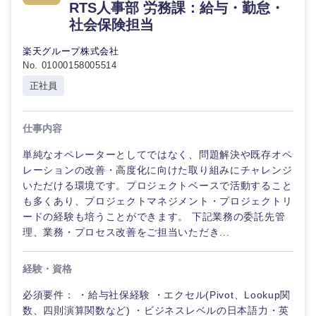
RTS人事部 労務課：給与・勤怠・
倉庫・運輸・物流
転勤なし
海外勤務あり
コンサル
技術職（IT）、Webサービス・制作、ゲーム
社会保険担当
タント
楽天グループ株式会社
技術職（モノづくり）
小売・通販・外食
年間休日120日以
フルリモート
No. 01000158005514
専門職
上
正社員
金融専門職
IT・通信
技術職
完全週休2日制
社宅・家賃補助有
（IT）、
メディカル
Webサー
仕事内容
ビス・制
WEBサービス
作、ゲー
単純なオペレーターとしてではなく、問題解決や既存オペ
不動産専門職
ム
レーションの改善・高度化に向けた取り組みにチャレンジ
コンサル・シンクタンク
いただける環境です。プロジェクトベースで活動すること
建設・施工管理
も多くあり、プロジェクトマネジメント・プロジェクトリ
技術職
（モノづ
ードの経験も培うことができます。 下記業務の委託先管
広告・宣伝・印刷
くり）
事務職
理、業務・プロセス改善をご担当いただき...
金融専門
その他
マスメディア
経験・資格
職
必須要件： ・給与社保経験 ・エクセル(Pivot、Lookup関
エンターテイメント
数、四則演算関数など) ・ビジネスレベルの日本語力・英
メディカ