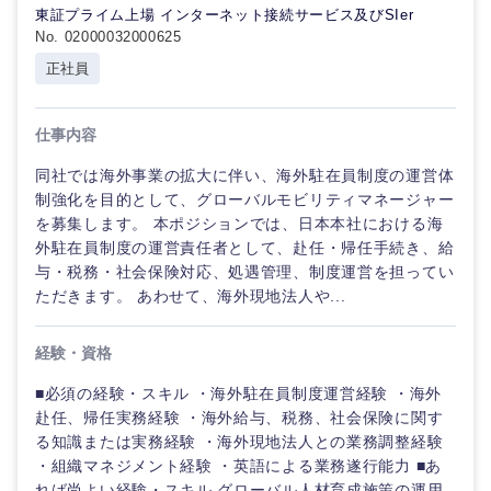
東証プライム上場 インターネット接続サービス及びSIer
No. 02000032000625
正社員
仕事内容
同社では海外事業の拡大に伴い、海外駐在員制度の運営体
制強化を目的として、グローバルモビリティマネージャー
を募集します。 本ポジションでは、日本本社における海
外駐在員制度の運営責任者として、赴任・帰任手続き、給
与・税務・社会保険対応、処遇管理、制度運営を担ってい
ただきます。 あわせて、海外現地法人や...
経験・資格
■必須の経験・スキル ・海外駐在員制度運営経験 ・海外
赴任、帰任実務経験 ・海外給与、税務、社会保険に関す
る知識または実務経験 ・海外現地法人との業務調整経験
・組織マネジメント経験 ・英語による業務遂行能力 ■あ
れば尚よい経験・スキル グローバル人材育成施策の運用