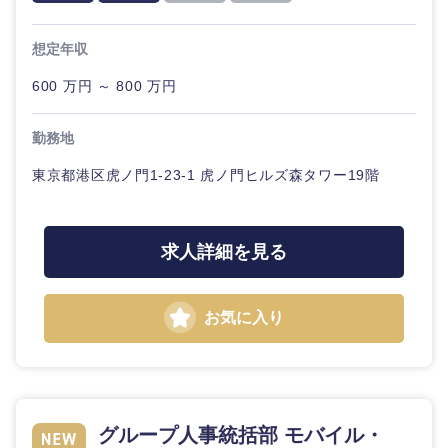
20代
30代
経営ボー
事業企画・事業開発
管理
推奨年齢
ド
秋田県
岩手県
自動車・機械・船舶
想定年収
40代
50代
事業管理
SCM
管理
600 万円 ～ 800 万円
宮城県
山形県
電気・電子・半導体
人事
新規事業企画・立上げ
SCM
勤務地
福島県
素材・化学・金属
フリーワード
マーケティング
東京都港区虎ノ門1-23-1 虎ノ門ヒルズ森タワー19階
M&A・事業投資
人事
営業
食品・化粧品・アパレル・消費財
マーケテ
こだわり条件を入力ください
経営企画
求人詳細を見る
ィング
サービス
急募
第二新卒
メディカル・ヘルスケア・ライフサイエンス
政策渉外
営業
お気に入り
クリエイティブ
スタートアップ企
その他企画業務
金融
上場企業
サービス
業
コンサルタント
クリエイ
建設・不動産
外資系企業
英語を活かす
ティブ
専門職
グループ人事統括部 モバイル・