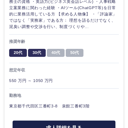
務士の資格 ・英語力(ビジネス英会話レベル) ・人事戦略
立案業務に関わった経験 ・AIツール(ChatGPT等)を日常
的に業務活用している方 【求める人物像】 ・「評論家」
ではなく「実務家」である方： 理想を語るだけでなく、
泥臭い調整や交渉を行い、制度づくりや...
推奨年齢
20代
30代
40代
50代
想定年収
550 万円 ～ 1050 万円
勤務地
東京都千代田区三番町3-8 泉館三番町3階
中国・四国地方