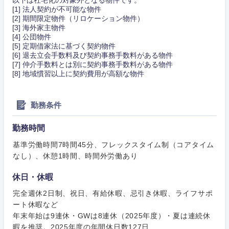
以下は社宅化の対象外となる物件です。
愛知県
三重県
[1] 法人契約が不可能な物件
[2] 期間限定物件（リロケーション物件）
[3] 海外家主物件
[4] 公団物件
[5] 定期借家法に基づく契約物件
[6] 退去立会手数料及び契約事務手数料がある物件
[7] 仲介手数料とは別に契約事務手数料がある物件
[8] 地域慣習以上に契約費用が高額な物件
勤務条件
勤務時間
基準労働時間7時間45分、フレックスタイム制（コアタイム
なし）、休憩1時間、時間外労働あり
休日・休暇
完全週休2日制、祝日、有給休暇、忌引き休暇、ライフサポ
ート休暇など
年末年始は9連休・GWは8連休（2025年度）・夏は連続休
暇を推奨。2025年度の年間休日数127日