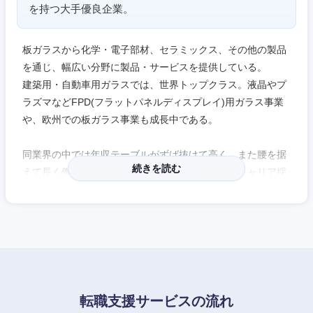
を持つ大手優良企業。
板ガラスから化学・電子部材、セラミックス、その他の製品
を通じ、幅広い分野に製品・サービスを提供している。
建築用・自動車用ガラスでは、世界トップクラス。液晶やプ
ラズマなどFPD(フラットパネルディスプレイ)用ガラス事業
や、欧州での板ガラス事業も成長中である。
同業界の中では年収テーブルがずば抜けて高く、また腰を据
続きを読む
えて長く働ける、落ち着いた雰囲気のある企業。キャリア採
用比率が高く、キャリア採用者も活躍できる環境である。高
中国・四国地方
専生を積極採用しており、給与テーブルも修士卒と同等で、
能力を公正に評価。博士卒についても積極採用している。
鳥取県
島根県
同社の事業紹介動画も是非ご覧ください。
岡山県
広島県
『動画で見るライフサイエンス』
https://www.agc.com/recruiting/careers/movie.html
転職支援サービスの流れ
山口県
徳島県