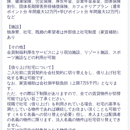
険、健康保険、労災保険、厚生年金、企業年金基金、団体保険
割引、団体長期障害所得補償保険、カフェテリアプラン（通常
ポイント分 年間最大12万円+学びポイント分 年間最大12万円）
など
【施設】
独身寮、社宅、既婚の希望者は外部借上社宅制度（家賃補助）
あり
【その他】
会員制福利厚生サービスにより宿泊施設、リゾート施設、スポ
ーツ施設などの利用が可能
【借り上げ社宅について】
ご入社前に賃貸契約を会社契約に切り替えをし、借り上げ社宅
化する事は可能です。
なお、家賃補助は会社側半額負担（上限7万5千円）となりま
す。
ただ、その際以下制限がありますので、全ての賃貸物件が切替
可能ではない旨ご了承ください。
東海地方
現職で社宅（借り上げ）を利用されている場合、社宅の基準を
満たしている物件であれば継続してお住まい頂くことも可能で
す（ＡＧＣ名義への切り替えが必要）但し、本人または配偶者
岐阜県
静岡県
の名義の物件に限ります。法人名義の物件は社宅切り替えでき
ません。