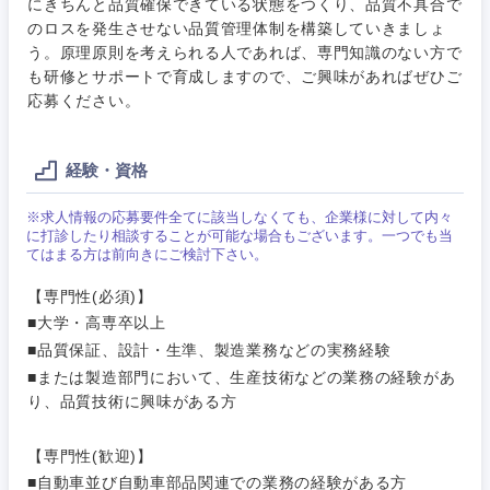
にきちんと品質確保できている状態をつくり、品質不具合で
建設・施
千葉県
東京都
のロスを発生させない品質管理体制を構築していきましょ
工管理
う。原理原則を考えられる人であれば、専門知識のない方で
サービス
も研修とサポートで育成しますので、ご興味があればぜひご
神奈川県
事務職
応募ください。
その他
その他
経験・資格
※求人情報の応募要件全てに該当しなくても、企業様に対して内々
に打診したり相談することが可能な場合もございます。一つでも当
てはまる方は前向きにご検討下さい。
【専門性(必須)】
■大学・高専卒以上
■品質保証、設計・生準、製造業務などの実務経験
■または製造部門において、生産技術などの業務の経験があ
り、品質技術に興味がある方
【専門性(歓迎)】
■自動車並び自動車部品関連での業務の経験がある方