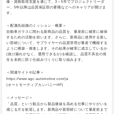
金融専門職
修・資格取得支援を通じて、3～5年でプロジェクトリーダ
IT・通信
技術職
ー、5年以降は品質保証部の要職などへのキャリアが開けま
完全週休2日制
社宅・家賃補助有
（IT）、
す。
メディカル
Webサー
ビス・制
WEBサービス
作、ゲー
＜配属先組織のミッション・概要＞
不動産専門職
ム
自動車ガラスに関わる新商品の品質を、量産前に確実に確保
コンサル・シンクタンク
するための活動を担います。さらに、新商品に使用する新し
建設・施工管理
技術職
い部材について、サプライヤーの品質管理が量産で機能する
（モノづ
ように構築・推進します。その結果が確実に成立しているか
広告・宣伝・印刷
くり）
事務職
(抜け漏れがなく、運用できるか)を確認し、品質不具合の発
生を未然に防ぐ仕組みづくりに取り組みます。
金融専門
その他
マスメディア
職
＜関連サイトや記事＞
関東地方
https://www.agc-automotive.com/ja
エンターテイメント
メディカ
(オートモーティブカンパニーHP)
ル
茨城県
栃木県
法律・特許事務所・監査法人
＜メッセージ＞
不動産専
「品質」という観点から製品価値を高める仕事にやりがいを
門職
群馬県
埼玉県
感じる方を歓迎します。新商品や新部材について量産前まで
人材・アウトソーシング