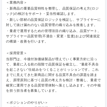
＜業務内容＞
・新商品の重要品質特性を整理し、品質保証の考え方(ロジ
ック)の検討をサポート・妥当性確認します。
・新しい部材の品質保証ロジックを検証し、サプライヤーに
対して抜け漏れのない品質管理の織り込みを推進します。
・量産で運用するための管理項目の織り込み、品質ゲート、
サプライヤー品質管理(不適合・変更・監査)および関連規定
の構築・改善を行います。
ご希望条件を入力ください
ご希望の職種を選択してください
ご希望の職種を選択してください
ご希望の業界を選択してください
ご希望の勤務地を選択してください
＜採用背景＞
当部門は、今後付加価値製品が増えていく事業方針に沿っ
経営企
経営企画・事業企画
商社・卸
北海道・東北地方
て、量産に入る前の段階で品質保証を確立し、“量産不具合
画・事業
すべての経営企画・事業企
希望年収
企画
画
を起こさない”仕組みをつくることがミッションです。これ
経営ボード
北海道
青森県
までに見えてきた新商品に関する品質不具合の課題を踏ま
エネルギー・資源・環境
え、原理原則に基づく品質の考え方を検討・整備し、量産で
20代
30代
経営ボー
事業企画・事業開発
管理
推奨年齢
確実に運用できる品質管理体制へ落とし込みます。その中核
ド
秋田県
岩手県
自動車・機械・船舶
を担う担当者を募集しています。
40代
50代
事業管理
SCM
管理
宮城県
山形県
＜ポジションのやりがい＞
電気・電子・半導体