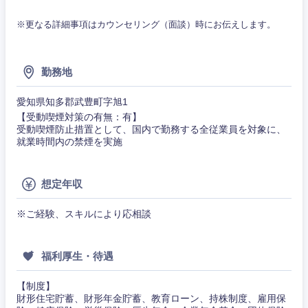
石川県
福井県
※更なる詳細事項はカウンセリング（面談）時にお伝えします。
山梨県
長野県
勤務地
愛知県知多郡武豊町字旭1
【受動喫煙対策の有無：有】
受動喫煙防止措置として、国内で勤務する全従業員を対象に、
就業時間内の禁煙を実施
想定年収
※ご経験、スキルにより応相談
福利厚生・待遇
【制度】
財形住宅貯蓄、財形年金貯蓄、教育ローン、持株制度、雇用保