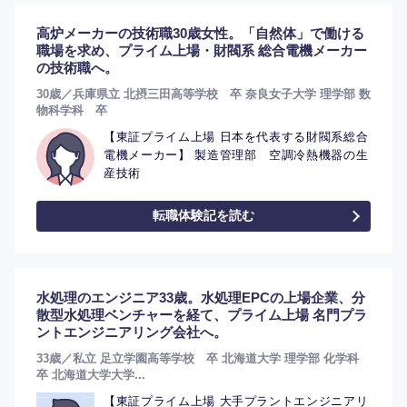
高炉メーカーの技術職30歳女性。「自然体」で働ける
職場を求め、プライム上場・財閥系 総合電機メーカー
選択する
の技術職へ。
30歳／兵庫県立 北摂三田高等学校 卒 奈良女子大学 理学部 数
物科学科 卒
【東証プライム上場 日本を代表する財閥系総合
電機メーカー】 製造管理部 空調冷熱機器の生
産技術
転職体験記を読む
水処理のエンジニア33歳。水処理EPCの上場企業、分
散型水処理ベンチャーを経て、プライム上場 名門プラ
ントエンジニアリング会社へ。
33歳／私立 足立学園高等学校 卒 北海道大学 理学部 化学科
卒 北海道大学大学...
【東証プライム上場 大手プラントエンジニアリ