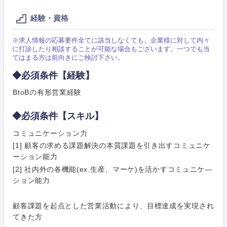
人材・アウトソーシング
経験・資格
建設・施
群馬県
埼玉県
工管理
※求人情報の応募要件全てに該当しなくても、企業様に対して内々
サービス
に打診したり相談することが可能な場合もございます。一つでも当
千葉県
東京都
事務職
てはまる方は前向きにご検討下さい。
その他
◆必須条件【経験】
神奈川県
その他
BtoBの有形営業経験
◆必須条件【スキル】
コミュニケーション力
[1] 顧客の求める課題解決の本質課題を引き出すコミュニケ
ーション能力
[2] 社内外の各機能(ex.生産、マーケ)を活かすコミュニケ―
ション能力
顧客課題を起点とした営業活動により、目標達成を実現され
てきた方