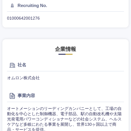
Recruiting No.
近畿地方
01000642001276
滋賀県
京都府
企業情報
大阪府
兵庫県
社名
奈良県
和歌山県
オムロン株式会社
事業内容
オートメーションのリーディングカンパニーとして、工場の自
動化を中心とした制御機器、電子部品、駅の自動改札機や太陽
光発電用パワーコンディショナーなどの社会システム、ヘルス
ケアなど多岐にわたる事業を展開し、世界130ヶ国以上で商
品・サービスを提供。