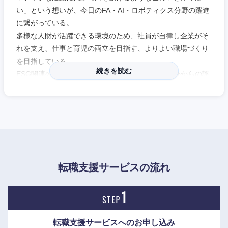
い」という想いが、今日のFA・AI・ロボティクス分野の躍進
に繋がっている。
多様な人財が活躍できる環境のため、社員が自律し企業がそ
れを支え、仕事と育児の両立を目指す、よりよい職場づくり
中国・四国地方
を目指している。
続きを読む
ESG関連の表彰や銘柄選定も多数受けており、社外からの評
鳥取県
島根県
価が高い。
岡山県
広島県
近年は女性がのびやかに活躍するダイバーシティ&インクル
ージョンを実現した組織を目指しており、特に女性リーダー
山口県
徳島県
層の育成による内部登用、人事処遇制度の改革を実施。
出産・育児・介護などのライフイベントに伴う環境の変化
香川県
愛媛県
も、仕事と家庭の両立が叶う様々な制度で支援している。
転職支援サービスの流れ
女性活躍推進サイト：
https://www.omron.com/jp/ja/recruit/woman-activity/
高知県
転職支援サービスへの
お申し込み