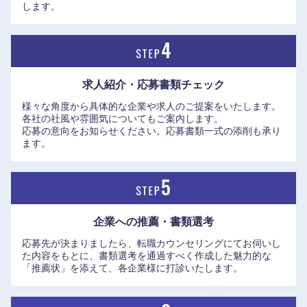
します。
求人紹介・応募書類
チェック
様々な角度から具体的な企業や求人のご提案をいたします。
各社の社風や雰囲気についてもご案内します。
応募の意向をお知らせください。応募書類一式の添削も承り
ます。
九州・沖縄
福岡県
佐賀県
企業への推薦・書類選考
応募先が決まりましたら、転職カウンセリングにてお伺いし
長崎県
熊本県
た内容をもとに、書類選考を通過すべく作成した魅力的な
「推薦状」を添えて、各企業様に打診いたします。
大分県
宮崎県