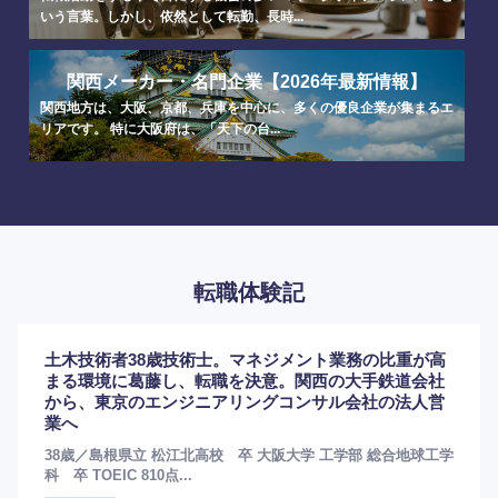
いう言葉。しかし、依然として転勤、長時...
関西メーカー・名門企業【2026年最新情報】
関西地方は、大阪、京都、兵庫を中心に、多くの優良企業が集まるエ
リアです。 特に大阪府は、「天下の台...
転職体験記
土木技術者38歳技術士。マネジメント業務の比重が高
まる環境に葛藤し、転職を決意。関西の大手鉄道会社
から、東京のエンジニアリングコンサル会社の法人営
業へ
38歳／島根県立 松江北高校 卒 大阪大学 工学部 総合地球工学
科 卒 TOEIC 810点...