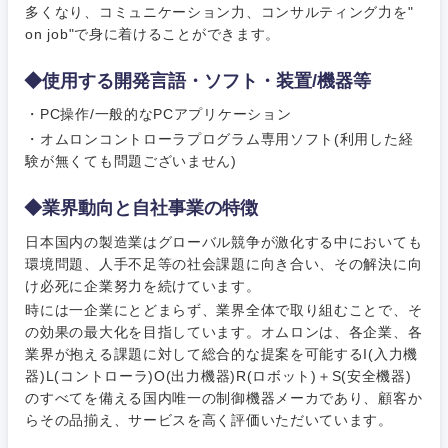
専門職
フルリモート
多くなり、コミュニケーション力、コンサルティング力を"
上
on job"で身に着けることができます。
金融専門職
IT・通信
技術職
完全週休2日制
社宅・家賃補助有
（IT）、
◆使用する開発言語・ソフト・装置/機器等
メディカル
Webサー
ビス・制
WEBサービス
・PC操作/一般的なPCアプリケーション
作、ゲー
不動産専門職
・オムロンコントローラプログラム専用ソフト(利用した経
ム
験が無くても問題ございません)
コンサル・シンクタンク
建設・施工管理
技術職
◆業界動向と自社事業の特徴
（モノづ
広告・宣伝・印刷
くり）
事務職
日本国内の製造業はグローバル競争が激化する中においても
環境問題、人手不足等の社会課題に向き合い、その解決に向
金融専門
け必死に企業努力を続けています。
その他
マスメディア
職
時には一企業にとどまらず、業界全体で取り組むことで、そ
の効果の最大化を目指しています。オムロンは、各企業、各
エンターテイメント
メディカ
業界が抱える課題に対して総合的な提案を可能するI(入力機
ル
器)L(コントローラ)O(出力機器)R(ロボット)＋S(安全機器)
関東地方
のすべてを備える国内唯一の制御機器メーカであり、顧客か
法律・特許事務所・監査法人
らその品揃え、サービスを高く評価いただいています。
不動産専
茨城県
栃木県
門職