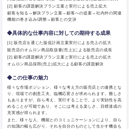
宮城県
山形県
電気・電子・半導体
[2] 顧客の課題解決プラン立案と実行による売上拡大
人事
新規事業企画・立上げ
SCM
顧客を知る→解決プラン立案→顧客への提案→社内外の関連
福島県
機能の巻き込み/調整→顧客との交渉
素材・化学・金属
フリーワード
マーケティング
M&A・事業投資
人事
◆具体的な仕事内容に対しての期待する成果
営業
食品・化粧品・アパレル・消費財
マーケテ
経営企画
[1] 販売店を通じた販促計画立案実行による売上の拡大
こだわり条件を入力ください
ィング
販売店のオムロン商品取扱量(売上)による販売店の成長
サービス
[2] 顧客の課題解決プラン立案と実行による売上の拡大
メディカル・ヘルスケア・ライフサイエンス
政策渉外
急募
第二新卒
営業
オムロン商品採用(売上)拡大による顧客の課題解決
クリエイティブ
その他企画業務
金融
スタートアップ企
サービス
◆この仕事の魅力
上場企業
業
コンサルタント
様々な市場ポジション、様々な考え方の販売店との連携とな
クリエイ
建設・不動産
り、現場での創意工夫、臨機応変さが求められます。難しさ
ティブ
外資系企業
英語を活かす
専門職
もありますが、自ら考え、実行することで、より実効性を高
めることが可能であり、そこには考える楽しさ、目標達成の
倉庫・運輸・物流
コンサル
技術職（IT）、Webサービス・制作、ゲーム
充実感が得られます。
転勤なし
海外勤務あり
タント
また、様々な人、機能とのコミュニケーションにより、自ら
技術職（モノづくり）
の知識の幅も広がり、それを自分のものとして生かす機会も
小売・通販・外食
年間休日120日以