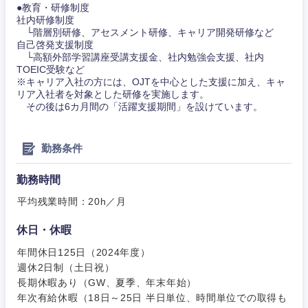
●教育・研修制度
社内研修制度
└階層別研修、アセスメント研修、キャリア開発研修など
自己啓発支援制度
東海地方
└高額外部学習講座受講支援金、社内勉強会支援、社内
TOEIC受験など
※キャリア入社の方には、OJTを中心とした支援に加え、キャ
岐阜県
静岡県
リア入社者を対象とした研修を実施します。
その後は6カ月間の「活躍支援期間」を設けています。
愛知県
三重県
勤務条件
勤務時間
平均残業時間：20h／月
休日・休暇
年間休日125日（2024年度）
週休2日制（土日祝）
長期休暇あり（GW、夏季、年末年始）
年次有給休暇（18日～25日 半日単位、時間単位での取得も