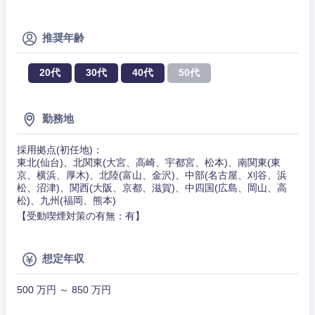
甲信越・北陸
推奨年齢
新潟県
富山県
20代
30代
40代
50代
石川県
福井県
勤務地
山梨県
長野県
採用拠点(初任地)：
東北(仙台)、北関東(大宮、高崎、宇都宮、松本)、南関東(東
京、横浜、厚木)、北陸(富山、金沢)、中部(名古屋、刈谷、浜
松、沼津)、関西(大阪、京都、滋賀)、中四国(広島、岡山、高
松)、九州(福岡、熊本)
【受動喫煙対策の有無：有】
想定年収
500 万円 ～ 850 万円