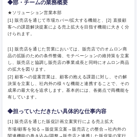
◆部・チームの業務概要
★ソリューション営業本部
[1] 販売店を通じて市場カバー/拡大する機能と、[2] 直接顧
客への課題解決提案による売上拡大を目指す機能に大きく分
けられます。
[1] 販売店を通じた営業においては、販売店でのオムロン商
品の拡販のための条件整備、モチベーションの維持策を立案
し、販売店と協調し販売店の事業成長と同時にオムロン商品
ご希望条件を入力ください
ご希望の職種を選択してください
ご希望の職種を選択してください
ご希望の業界を選択してください
ご希望の勤務地を選択してください
の拡大を図ります。
[2] 顧客への提案営業は、顧客の抱える課題に対し、その解
決策を立案し、社内外の様々な機能と連携することで、その
経営企
経営企画・事業企画
商社・卸
北海道・東北地方
成果の最大化を追求します。基本的には、各拠点で両機能を
画・事業
すべての経営企画・事業企
希望年収
有しています。
企画
画
経営ボード
北海道
青森県
エネルギー・資源・環境
◆担っていただきたい具体的な仕事内容
20代
30代
経営ボー
事業企画・事業開発
管理
推奨年齢
ド
[1] 販売店を通じた販促計画立案実行による売上拡大
秋田県
岩手県
自動車・機械・船舶
市場/顧客を知る→販促策立案→販売店との整合→社内外の
40代
50代
事業管理
SCM
管理
関連機能の巻き込み/調整→販売店と連携した販促策の実行