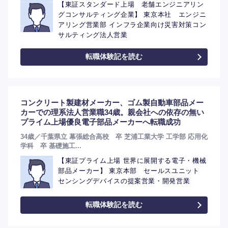
【東証スタンダード上場 老舗エンジニアリン
グコンサルティング企業】 東京本社 エンジニ
アリング営業部 インフラ企業向け災害対策コン
サルティング法人営業
選択する
転職体験記を読む
コンクリート製建材メーカー、ゴム製自動車部品メー
カーでの理系法人営業職34歳。親会社への依存の無い
プライム上場優良電子部品メーカーへ転職成功
34歳／千葉県立 幕張総合高校 卒 芝浦工業大学 工学部 応用化
学科 卒 基礎施工...
【東証プライム上場 世界に展開する電子・機械
部品メーカー】 東京本部 セールスユニット
センシングデバイスの提案営業・開発営業
転職体験記を読む