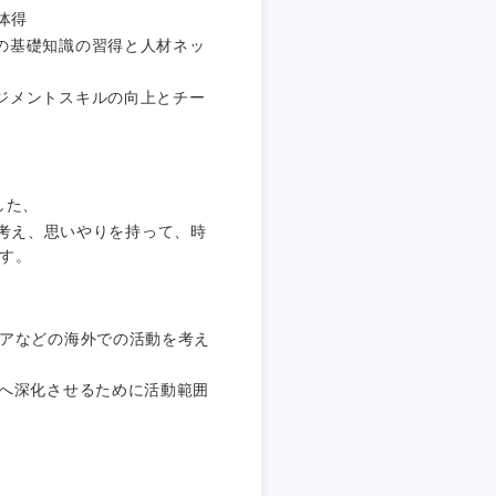
体得
の基礎知識の習得と人材ネッ
ジメントスキルの向上とチー
した、
は家族”と考え、思いやりを持って、時
す。
ジアなどの海外での活動を考え
革へ深化させるために活動範囲
島根県
広島県
徳島県