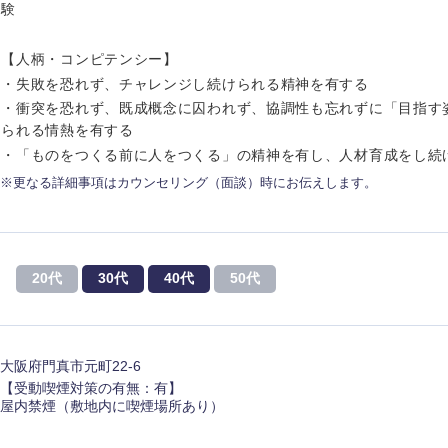
験
【人柄・コンピテンシー】
・失敗を恐れず、チャレンジし続けられる精神を有する
・衝突を恐れず、既成概念に囚われず、協調性も忘れずに「目指す
海外
られる情熱を有する
・「ものをつくる前に人をつくる」の精神を有し、人材育成をし続
佐賀県
※更なる詳細事項はカウンセリング（面談）時にお伝えします。
熊本県
宮崎県
20代
30代
40代
50代
沖縄県
大阪府門真市元町22-6
【受動喫煙対策の有無：有】
屋内禁煙（敷地内に喫煙場所あり）