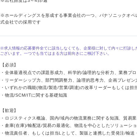
※出社頻度は3～4日/週
香川県
※ホールディングスを形成する事業会社の一つ、パナソニックオペ
高知県
式会社での採用です
※求人情報の応募要件全てに該当しなくても、企業様に対して内々に打診し
ございます。一つでも当てはまる方は前向きにご検討下さい。
【必須】
・全体最適視点での課題形成力、科学的/論理的な分析力、業務プ
・リーダーシップ力、部門間調整力、論理的思考力、企画プレゼン
・いずれかの職能(物流/製造/営業/調達)の改革リーダーもしくは担
・物流/SCM/ITに関する基礎知識
【歓迎】
・ロジスティクス概論、国内/域内の物流業務に関する知識、貿易
・倉庫(在庫)/輸配送/貿易の最適化、物流を中心としたソリューシ
・物流責任者、もしくは担当Lとして、製販と連携した受発注/輸送