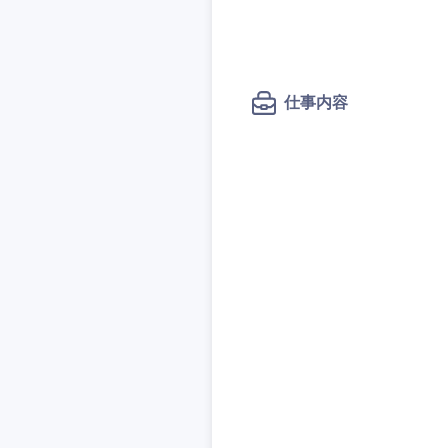
秋田県
管理
管理
電気・電子・半導体
宮城県
フリーワード
SCM
SCM
素材・化学・金属
福島県
食品・化粧品・アパ
仕事内容
人事
人事
こだわり条件
メディカル・ヘルス
マーケティング
マーケティング
金融
急募
営業
建設・不動産
営業
倉庫・運輸・物流
サービス
スタートアップ企業
サービス
小売・通販・外食
クリエイティブ
クリエイティブ
IT・通信
転勤なし
コンサルタント
WEBサービス
コンサルタント
コンサル・シンクタ
年間休日120日以上
専門職
専門職
広告・宣伝・印刷