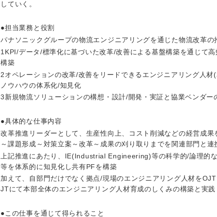
ス・制作、ゲーム
していく。
ス・
選択する
●担当業務と役割
パナソニックグループの物流エンジニアリングを通じた物流改革の
監査法人
1KPI/データ/標準化に基づいた改革/改善による基盤構築を通じて
構築
ング
東海地方
2オペレーションの改革/改善をリードできるエンジニアリング人材(
ノウハウの体系化/知見化
富山県
岐阜県
3新規物流ソリューションの構想・設計/開発・実証と協業ベンダー
福井県
愛知県
●具体的な仕事内容
長野県
改革推進リーダーとして、生産性向上、コスト削減などの経営成果
～課題形成～対策立案～改革～成果の刈り取りまでを関連部門と連
上記推進にあたり、IE(Industrial Engineering)等の科学的
等を体系的に知見化し共有PFを構築
加えて、自部門だけでなく拠点/現場のエンジニアリング人材をOJT
JTにて本部全体のエンジニアリング人材育成のしくみの構築と実践
●この仕事を通じて得られること