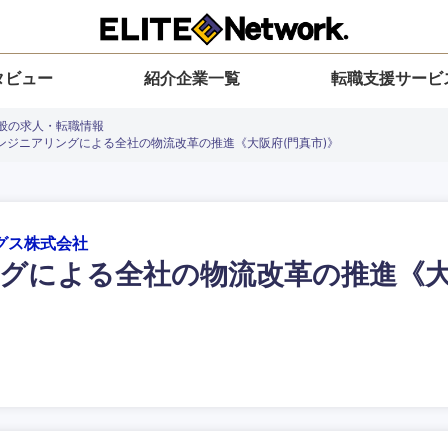
タビュー
紹介企業一覧
転職支援サービ
全般の求人・転職情報
ンジニアリングによる全社の物流改革の推進《大阪府(門真市)》
グス株式会社
グによる全社の物流改革の推進《
入力ください
選択してください
選択してください
選択してください
を選択してください
地方
すべての経営企画・事業企画
関東地方
環境
青森県
事業企画・事業開発
茨城県
20代
30代
40代
50代