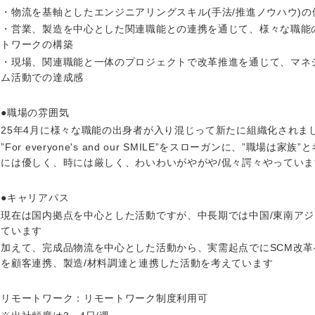
・物流を基軸としたエンジニアリングスキル(手法/推進ノウハウ)の
・営業、製造を中心とした関連職能との連携を通じて、様々な職能
トワークの構築
・現場、関連職能と一体のプロジェクトで改革推進を通じて、マネ
ム活動での達成感
●職場の雰囲気
25年4月に様々な職能の出身者が入り混じって新たに組織化されま
”For everyone's and our SMILE”をスローガンに、”職場
には優しく、時には厳しく、わいわいがやがや/侃々諤々やっていま
●キャリアパス
現在は国内拠点を中心とした活動ですが、中長期では中国/東南ア
中国・四国地方
ています
加えて、完成品物流を中心とした活動から、実需起点でにSCM改
京都府
鳥取県
を顧客連携、製造/材料調達と連携した活動を考えています
兵庫県
岡山県
リモートワーク：リモートワーク制度利用可
和歌山県
山口県