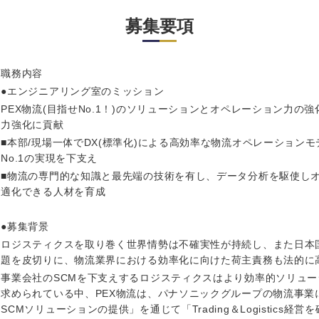
岩手県
事業管理
群馬県
募集要項
山形県
新規事業企画・立上げ
千葉県
M&A・事業投資
神奈川県
レル・消費財
職務内容
経営企画
を入力ください
●エンジニアリング室のミッション
ケア・ライフサイエンス
政策渉外
PEX物流(目指せNo.1！)のソリューションとオペレーション力の
力強化に貢献
その他企画業務
第二新卒
上場
■本部/現場一体でDX(標準化)による高効率な物流オペレーション
No.1の実現を下支え
■物流の専門的な知識と最先端の技術を有し、データ分析を駆使し
外資系企業
英語
適化できる人材を育成
●募集背景
海外勤務あり
フル
ロジスティクスを取り巻く世界情勢は不確実性が持続し、また日本国
題を皮切りに、物流業界における効率化に向けた荷主責務も法的に
事業会社のSCMを下支えするロジスティクスはより効率的ソリュ
ンク
完全週休2日制
社宅
求められている中、PEX物流は、パナソニックグループの物流事業
SCMソリューションの提供」を通じて「Trading＆Logistics