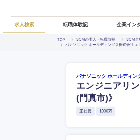
求人検索
転職体験記
企業イン
SCMの求人・転職情報
SCM
TOP
パナソニック ホールディングス株式会社 エ
パナソニック ホールディン
エンジニアリン
ご希望条件を
ご希望の職種を
ご希望の職種を
ご希望の業界を
ご希望の勤務地
(門真市)》
希望年収
経営企画・事業企画
経営企画・事業企画
正社員
1000万
商社・卸
北海道・東北
エネルギー・資源・
経営ボード
経営ボード
北海道
推奨年齢
自動車・機械・船舶