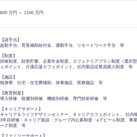
600 万円 ～ 1100 万円
【諸手当】
超勤手当、育英補助給付金、通勤手当、リモートワーク手当 等
【制度】
持株制度、財形貯蓄、企業年金制度、カフェテリアプラン制度（選択型
ェポイント、介護応援カフェポイント、社内製品従業員購入制度 等
【施設】
独身寮、社宅・住宅費補助、保養施設、医療施設 等
【教育制度】
導入研修、階層別研修、機能別研修、専門技術研修 等
【キャリアサポート】
キャリア＆ライフデザインセミナー、キャリアカフェポイント、 社内複
3年目研修・キャリア面談・グループ内公募制度・eアピール制度、事業
選択する
選択する
選択する
選択する
ーク制度 等
【ファミリーサポート】