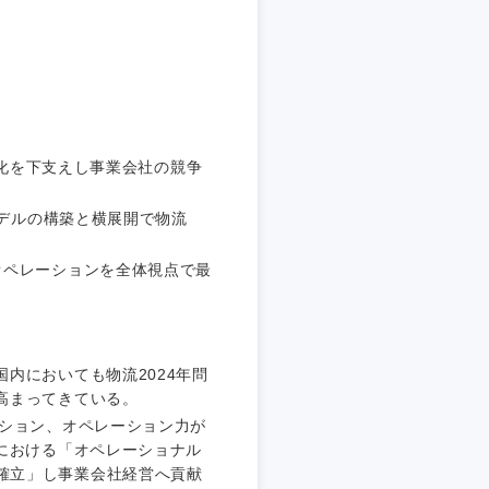
埼玉県
東京都
強化を下支えし事業会社の競争
企業
モデルの構築と横展開で物流
オペレーションを全体視点で最
を活かす
リモート
内においても物流2024年問
高まってきている。
ーション、オペレーション力が
・家賃補助有
における「オペレーショナル
経営を確立」し事業会社経営へ貢献