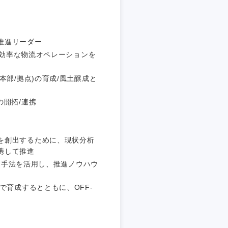
推進リーダー
高効率な物流オペレーションを
本部/拠点)の育成/風土醸成と
静岡県
の開拓/連携
三重県
を創出するために、現状分析
携して推進
/論理的な手法を活用し、推進ノウハウ
で育成するとともに、OFF-