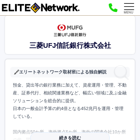
MENU
三菱UFJ信託銀行株式会社
エリートネットワーク取材班による独自解説
預金、貸出等の銀行業務に加えて、資産運用・管理、不動
産、証券代行、相続関連業務など、幅広い領域に及ぶ金融
ソリューションを総合的に提供。
日本の一般会計予算の約4倍となる452兆円を運用・管理
している。
国内拠点50か所、海外拠点5か所、海外の関連会社10か所
続きを読む
の他、国内外110社のグループ会社を持つ。