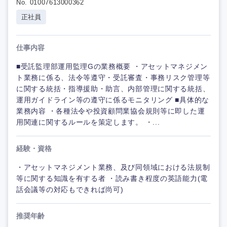
No. 01007613000362
正社員
仕事内容
■受託監理部運用監理Gの業務概要 ・アセットマネジメン
ト業務に係る、法令等遵守・受託審査・事務リスク管理等
に関する統括・指導援助・助言、内部管理に関する統括、
運用ガイドライン等の遵守に係るモニタリング ■具体的な
業務内容 ・各種法令や投資顧問業協会規則等に即した運
用関連に関するルールを策定します。 ・...
経験・資格
・アセットマネジメント業務、及び同領域における法規制
等に関する知識を有する者 ・読み書き程度の英語能力(電
話会議等の対応もできれば尚可)
推奨年齢