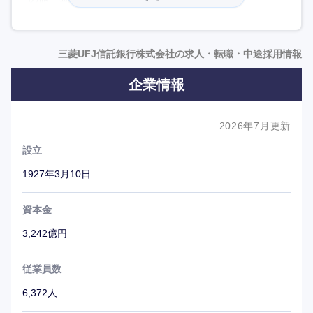
各部門および事業部と連携することで、顧客の課題やニー
ズに合った解決策を提示するコンサルティングから問題解
決の具体的なソリューションまでを一気通貫で提供。
三菱UFJ信託銀行株式会社の求人・転職・中途採用情報
企業情報
また、近年は新規事業にも積極的に取り組んでいる。
パーソナルデータの提供先を自分でコントロールできる
「情報銀行」、ブロックチェーン（分散型台帳技術）を使
2026年7月更新
ってデジタル証券の発行と管理を行うプラットフォーム
設立
「Progmat」等、信託銀行機能と最新技術の掛け合わせに
よる新サービスの提供を実施している。
1927年3月10日
新卒と中途の採用人数を同水準で行っており、2022年度
の採用者数に占める中途採用比率は49％に達した。特に新
資本金
規事業創出において、経験を活かした活躍を中途入社者に
3,242億円
期待している。
従業員数
※（株）エリートネットワークHPにインタビューを掲載
6,372人
しております。是非ご覧ください。