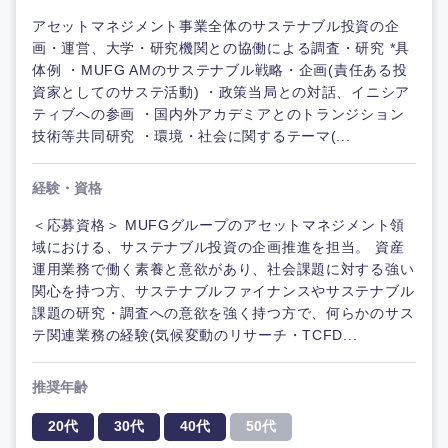
アセットマネジメント事業全体のサステナブル投資の企
画・運営、大学・研究機関との協働による調査・研究 *具
体例 ・MUFG AMのサステナブル戦略・企画(責任ある投
資家としてのサステ活動) ・政策当局との対話、イニシア
ティブへの参画 ・国内外アカデミアとのトランジション
技術等共同研究 ・環境・社会に関するテーマ(...
経験・資格
＜応募資格＞ MUFGグループのアセットマネジメント領
域における、サステナブル投資の企画推進を担当。 資産
運用業務で働く素養と意欲があり、社会課題に対する強い
関心を持つ方、サステナブルファイナンスやサステナブル
課題の研究・調査への意欲を強く持つ方で、何らかのサス
テ関連業務の経験(気候変動のリサーチ・TCFD...
推奨年齢
20代
30代
40代
50代