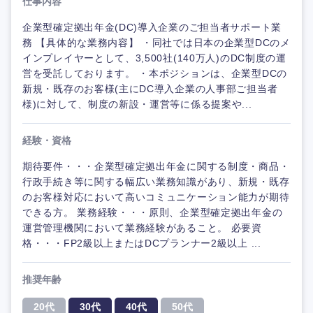
仕事内容
企業型確定拠出年金(DC)導入企業のご担当者サポート業
務 【具体的な業務内容】 ・同社では日本の企業型DCのメ
インプレイヤーとして、3,500社(140万人)のDC制度の運
営を受託しております。 ・本ポジションは、企業型DCの
新規・既存のお客様(主にDC導入企業の人事部ご担当者
様)に対して、制度の新設・運営等に係る提案や...
経験・資格
期待要件・・・企業型確定拠出年金に関する制度・商品・
行政手続き等に関する幅広い業務知識があり、新規・既存
のお客様対応において高いコミュニケーション能力が期待
できる方。 業務経験・・・原則、企業型確定拠出年金の
運営管理機関において業務経験があること。 必要資
格・・・FP2級以上またはDCプランナー2級以上 ...
推奨年齢
20代
30代
40代
50代