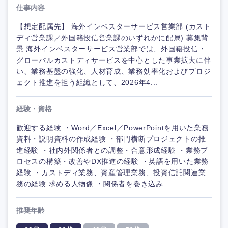
仕事内容
【想定配属先】 海外インベスターサービス営業部 (カスト
ディ営業課／外国籍投信営業課のいずれかに配属) 募集背
景 海外インベスターサービス営業部では、外国籍投信・
グローバルカストディサービスを中心とした事業拡大に伴
い、業務基盤の強化、人材育成、業務効率化およびプロジ
ェクト推進を担う組織として、2026年4...
経験・資格
歓迎する経験 ・Word／Excel／PowerPointを用いた業務
資料・説明資料の作成経験 ・部門横断プロジェクトの推
進経験 ・社内外関係者との調整・合意形成経験 ・業務プ
ロセスの構築・改善やDX推進の経験 ・英語を用いた業務
経験 ・カストディ業務、資産管理業務、投資信託関連業
務の経験 求める人物像 ・関係者を巻き込み...
推奨年齢