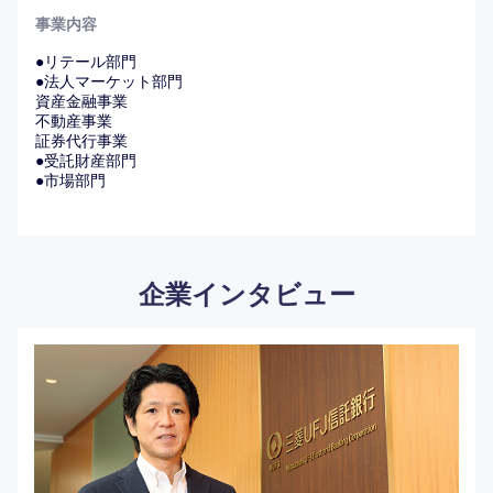
●HR戦略コンサルティング室長 プリンシパル：内ヶ崎
事業内容
茂 氏
https://www.elite-network.co.jp/interview_kigyo/124.html
●リテール部門
●法人マーケット部門
●HRソリューション部長：石川 真嗣氏
資産金融事業
https://www.elite-network.co.jp/interview_kigyo/138.html
不動産事業
証券代行事業
●受託財産部門
●市場部門
企業インタビュー