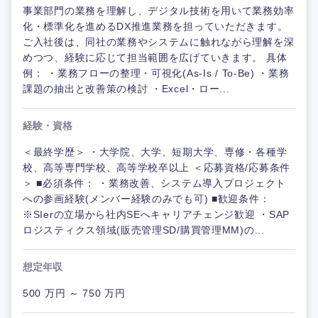
事業部門の業務を理解し、デジタル技術を用いて業務効率
化・標準化を進めるDX推進業務を担っていただきます。
ご入社後は、同社の業務やシステムに触れながら理解を深
めつつ、経験に応じて担当範囲を広げていきます。 具体
例： ・業務フローの整理・可視化(As-Is / To-Be) ・業務
課題の抽出と改善策の検討 ・Excel・ロー...
経験・資格
＜最終学歴＞ ・大学院、大学、短期大学、専修・各種学
校、高等専門学校、高等学校卒以上 ＜応募資格/応募条件
＞ ■必須条件： ・業務改善、システム導入プロジェクト
への参画経験(メンバー経験のみでも可) ■歓迎条件：
※SIerの立場から社内SEへキャリアチェンジ歓迎 ・SAP
ロジスティクス領域(販売管理SD/購買管理MM)の...
想定年収
500 万円 ～ 750 万円