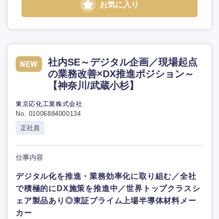
お気に入り
社内SE～デジタル企画／現場起点
の業務改善×DX推進ポジション～
【神奈川/武蔵小杉】
東京応化工業株式会社
No. 01006884000134
正社員
仕事内容
デジタル化を推進・業務効率化に取り組む／全社
で積極的にDX施策を推進中／世界トップクラスシ
ェア製品あり◎東証プライム上場半導体材料メー
カー