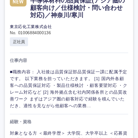
半導体材料の品質保証(アジア圏の
顧客向け／仕様検討・問い合わせ
対応)／神奈川/寒川
東京応化工業株式会社
No. 01006884000136
正社員
仕事内容
■職務内容： 入社後は品質保証部品質保証一課に配属予定
です。 以下業務を担っていただきます。 [1] 国内外各顧
客への品質保証対応 ・製品仕様検討 ・顧客要望対応 ・ク
レーム対応など [2] 海外拠点含む社内関係各所との品質改
善ワーク まずはアジア圏の顧客対応で経験を積んでいた
だき、適性を見ながら他顧客への業務...
経験・資格
対象となる方 ＜最終学歴＞ 大学院、大学卒以上 ＜応募資