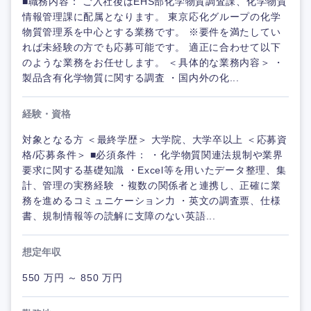
■職務内容： ご入社後はEHS部化学物質調査課、化学物質
情報管理課に配属となります。 東京応化グループの化学
物質管理系を中心とする業務です。 ※要件を満たしてい
れば未経験の方でも応募可能です。 適正に合わせて以下
のような業務をお任せします。 ＜具体的な業務内容＞ ・
製品含有化学物質に関する調査 ・国内外の化...
経験・資格
対象となる方 ＜最終学歴＞ 大学院、大学卒以上 ＜応募資
格/応募条件＞ ■必須条件： ・化学物質関連法規制や業界
要求に関する基礎知識 ・Excel等を用いたデータ整理、集
計、管理の実務経験 ・複数の関係者と連携し、正確に業
務を進めるコミュニケーション力 ・英文の調査票、仕様
書、規制情報等の読解に支障のない英語...
想定年収
550 万円 ～ 850 万円