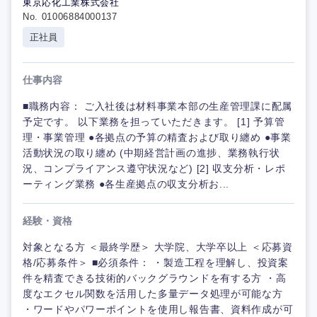
東京応化工業株式会社
No. 01006884000137
正社員
仕事内容
■職務内容： ご入社後は材料事業本部の生産管理課に配属
予定です。 以下業務を担っていただきます。 [1] 予算管
理・事業管理 ●各拠点の予算の精査および取り纏め ●事業
活動状況の取り纏め (中期経営計画の進捗、業務執行状
況、コンプライアンス遵守状況など) [2] 収支分析・レポ
ーティング業務 ●各生産拠点の収支分析お...
経験・資格
対象となる方 ＜最終学歴＞ 大学院、大学卒以上 ＜応募資
格/応募条件＞ ■必須条件： ・製造工程を理解し、投資案
件を精査できる技術的バックグラウンドを有する方 ・高
度なエクセル関数を活用した多量データ処理が可能な方
・ワードやパワーポイントを使用し報告書、資料作成が可