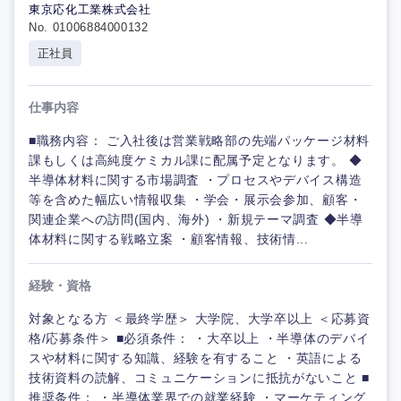
東京応化工業株式会社
No. 01006884000132
正社員
仕事内容
■職務内容： ご入社後は営業戦略部の先端パッケージ材料
課もしくは高純度ケミカル課に配属予定となります。 ◆
半導体材料に関する市場調査 ・プロセスやデバイス構造
等を含めた幅広い情報収集 ・学会・展示会参加、顧客・
関連企業への訪問(国内、海外) ・新規テーマ調査 ◆半導
体材料に関する戦略立案 ・顧客情報、技術情...
経験・資格
対象となる方 ＜最終学歴＞ 大学院、大学卒以上 ＜応募資
格/応募条件＞ ■必須条件： ・大卒以上 ・半導体のデバイ
スや材料に関する知識、経験を有すること ・英語による
技術資料の読解、コミュニケーションに抵抗がないこと ■
推奨条件： ・半導体業界での就業経験 ・マーケティング