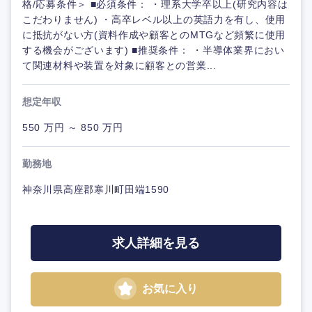
格/応募条件＞ ■必須条件： ・理系大学卒以上(研究内容は
こだわりません) ・高卒レベル以上の英語力を有し、使用
に抵抗がない方(資料作成や顧客とのMTGなど頻繁に使用
する機会がございます) ■推奨条件： ・半導体業界におい
て関連材料や装置を対象に顧客との営業...
想定年収
550 万円 ～ 850 万円
勤務地
神奈川県高座郡寒川町田端1590
求人詳細を見る
お気に入り