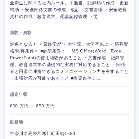
全衛生に関する社内ルール、手順書、記録類の作成・更新
補助 ・安全関係文書の作成、改訂、文書管理 ・安全教育
資料の作成、教育運営、受講記録管理 ・労...
経験・資格
対象となる方 ＜最終学歴＞ 大学院、大学卒以上 ＜応募資
格/応募条件＞ ■必須条件： ・MS Office(Word、Excel、
PowerPoint)の使用経験があること ・文書作成、記録管
理、教育運営等の基礎的な実務に対応できること ・関係
者と円滑に連携できるコミュニケーション力を有すること
・出張対応が可能であること ■推奨条件：...
想定年収
600 万円 ～ 850 万円
勤務地
神奈川県高座郡寒川町田端1590