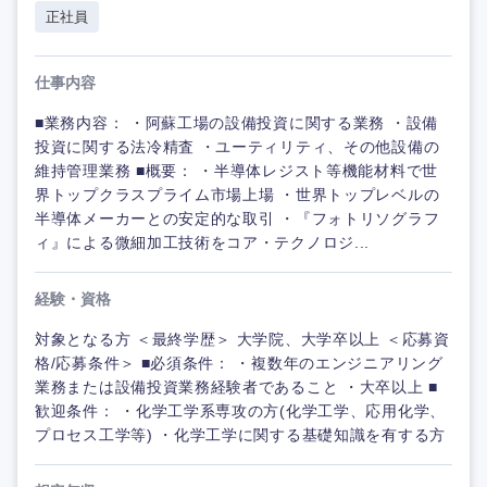
正社員
仕事内容
■業務内容： ・阿蘇工場の設備投資に関する業務 ・設備
投資に関する法冷精査 ・ユーティリティ、その他設備の
維持管理業務 ■概要： ・半導体レジスト等機能材料で世
界トップクラスプライム市場上場 ・世界トップレベルの
半導体メーカーとの安定的な取引 ・『フォトリソグラフ
ィ』による微細加工技術をコア・テクノロジ...
経験・資格
対象となる方 ＜最終学歴＞ 大学院、大学卒以上 ＜応募資
格/応募条件＞ ■必須条件： ・複数年のエンジニアリング
業務または設備投資業務経験者であること ・大卒以上 ■
歓迎条件： ・化学工学系専攻の方(化学工学、応用化学、
プロセス工学等) ・化学工学に関する基礎知識を有する方