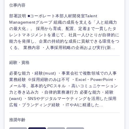
仕事内容
部署説明 ■コーポレート本部人材開発室Talent
Managementグループ 組織の成長を支える「人と組織力
の最大化」。 採用から育成、配置、定着まで一貫したタ
レントマネジメントを通じて、社員一人ひとりが自律的に
能力を発揮し、企業の持続的な成長に貢献できる環境をつ
くる。 業務内容 ・人事採用戦略の企画および実行(新...
経験・資格
必要な能力・経験(must) ・事業会社で複数領域での人事
業務経験 ※採用経験のみは不可 ・Excel・PowerPoint・
メール等、基本的なPCスキル ・高いコミュニケーション
力と巻き込み力 ・自律的業務遂行力 必要な能力・経験
(want) ・SNSやデジタルマーケティングを活用した採用
広報・ブランディング経験 ・ITやAIに精通した...
推奨年齢