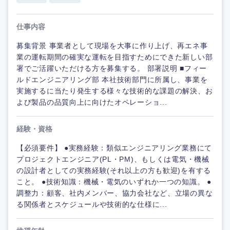
仕事内容
募集背景 事業者として現場を大事に作り上げ、再エネ事
業の運転期間の確実な運転を目指すためにできた新しい部
署でご活躍いただける方を募集する。 部署説明 ■フィー
ルドエンジニアリング部 本社技術部門に所属し、事業を
実施するに当たり発生する様々な技術的な課題の解決、お
よび製品の品質向上に向けたオペレーショ...
経験・資格
【必須要件】 ●実務経験：類似エンジニアリング業務にて
プロジェクトエンジニア(PL・PM)、もしくは電気・機械
の設計者としての実務経験(それ以上の方も歓迎)を有する
こと。 ●技術知識：機械・電気のいずれか一つの知識。 ●
調整力：顧客、社内メンバー、協力会社など、立場の異な
る関係者とスケジュールや技術的な仕様に...