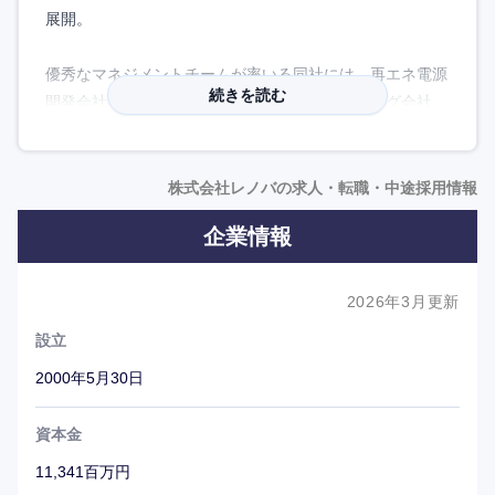
展開。
優秀なマネジメントチームが率いる同社には、再エネ電源
続きを読む
開発会社、電力会社、ゼネコン、エンジニアリング会社、
総合商社、外資系投資銀行、監査法人等といった様々なバ
ックグラウンドの中途社員が多数参画。
発電事業という堅実なインフラ事業を営みながらも、小所
株式会社レノバの求人・転職・中途採用情報
帯でスピード感に溢れ、成長意欲旺盛である点も特長。現
企業情報
在は海外にも軸足を広げ、事業開発を行っている。
多様なステークホルダーとともに、エネルギーで困ること
2026年3月更新
のない100年後の未来をつくっていくという決意を込め、
設立
「自然と、あなたと、ともに未来へ。」というコーポレー
ト・スローガンを掲げる。
2000年5月30日
資本金
11,341百万円