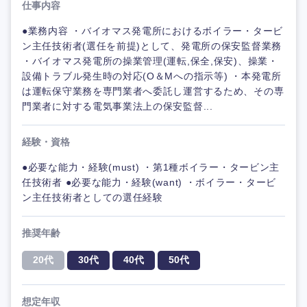
仕事内容
●業務内容 ・バイオマス発電所におけるボイラー・タービ
ン主任技術者(選任を前提)として、発電所の保安監督業務
・バイオマス発電所の操業管理(運転,保全,保安)、操業・
設備トラブル発生時の対応(O＆Mへの指示等) ・本発電所
は運転保守業務を専門業者へ委託し運営するため、その専
門業者に対する電気事業法上の保安監督...
経験・資格
●必要な能力・経験(must) ・第1種ボイラー・タービン主
任技術者 ●必要な能力・経験(want) ・ボイラー・タービ
ン主任技術者としての選任経験
推奨年齢
20代
30代
40代
50代
想定年収