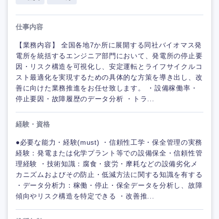
仕事内容
【業務内容】 全国各地7か所に展開する同社バイオマス発
電所を統括するエンジニア部門において、発電所の停止要
因・リスク構造を可視化し、安定運転とライフサイクルコ
スト最適化を実現するための具体的な方策を導き出し、改
善に向けた業務推進をお任せ致します。 ・設備稼働率・
停止要因・故障履歴のデータ分析 ・トラ...
経験・資格
●必要な能力・経験(must) ・信頼性工学・保全管理の実務
経験：発電または化学プラント等での設備保全・信頼性管
理経験 ・技術知識：腐食・疲労・摩耗などの設備劣化メ
カニズムおよびその防止・低減方法に関する知識を有する
・データ分析力：稼働・停止・保全データを分析し、故障
傾向やリスク構造を特定できる ・改善推...