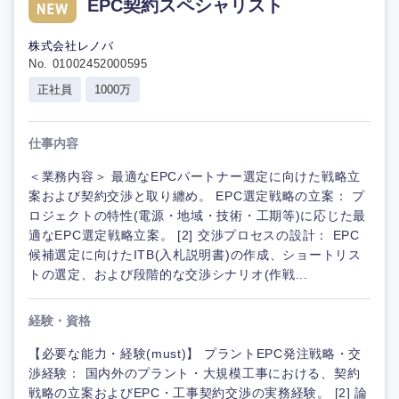
EPC契約スペシャリスト
株式会社レノバ
No. 01002452000595
正社員
1000万
仕事内容
＜業務内容＞ 最適なEPCパートナー選定に向けた戦略立
案および契約交渉と取り纏め。 EPC選定戦略の立案： プ
ロジェクトの特性(電源・地域・技術・工期等)に応じた最
適なEPC選定戦略立案。 [2] 交渉プロセスの設計： EPC
候補選定に向けたITB(入札説明書)の作成、ショートリス
トの選定、および段階的な交渉シナリオ(作戦...
経験・資格
【必要な能力・経験(must)】 プラントEPC発注戦略・交
渉経験： 国内外のプラント・大規模工事における、契約
戦略の立案およびEPC・工事契約交渉の実務経験。 [2] 論