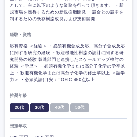
として、主に以下のような業務を行って頂きます。 ・新
規市場を獲得するための新規樹脂開発 ・競合との競争を
制するための既存樹脂改良および技術開発 ...
経験・資格
応募資格 ＜経験＞ ・必須有機合成反応、高分子合成反応
に関する研究の経験 ・歓迎機能性樹脂の設計に関する研
究開発の経験 製造部門と連携したスケールアップ検討の
経験 ＜学歴＞ ・必須有機化学または高分子化学の学卒以
上 ・歓迎有機化学または高分子化学の修士卒以上 ＜語学
力＞ ・必須英語(目安：TOEIC 450点以上...
推奨年齢
20代
30代
40代
50代
想定年収