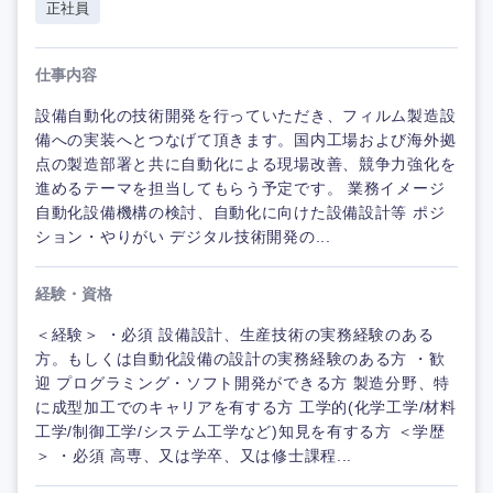
正社員
仕事内容
設備自動化の技術開発を行っていただき、フィルム製造設
備への実装へとつなげて頂きます。国内工場および海外拠
点の製造部署と共に自動化による現場改善、競争力強化を
進めるテーマを担当してもらう予定です。 業務イメージ
自動化設備機構の検討、自動化に向けた設備設計等 ポジ
ション・やりがい デジタル技術開発の...
経験・資格
＜経験＞ ・必須 設備設計、生産技術の実務経験のある
方。もしくは自動化設備の設計の実務経験のある方 ・歓
迎 プログラミング・ソフト開発ができる方 製造分野、特
に成型加工でのキャリアを有する方 工学的(化学工学/材料
工学/制御工学/システム工学など)知見を有する方 ＜学歴
＞ ・必須 高専、又は学卒、又は修士課程...