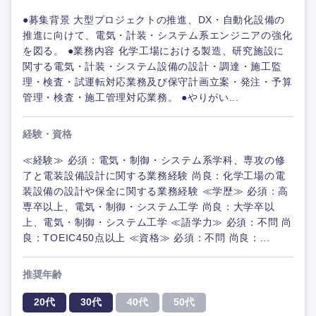
●募集背景 大型プロジェクトの推進、DX・自動化設備の
推進に向けて、電気・計装・システム系エンジニアの強化
を図る。 ●業務内容 化学工場における製造、研究施設に
関する電気・計装・システム設備の設計・調達・施工監
理・検査・試運転対応業務及び保守計画立案・発注・予算
管理・検査・施工管理対応業務。 ●やりがい...
経験・資格
≪経験≫ 必須：電気・制御・システム系学科、専攻の修
了と電装設備設計に関する業務経験 尚良：化学工場の電
装設備の設計や保全に関する業務経験 ≪学歴≫ 必須：高
専卒以上、電気・制御・システム工学 尚良：大学卒以
上、電気・制御・システム工学 ≪語学力≫ 必須：不問 尚
良：TOEIC450点以上 ≪資格≫ 必須：不問 尚良：...
推奨年齢
20代
30代
40代
50代