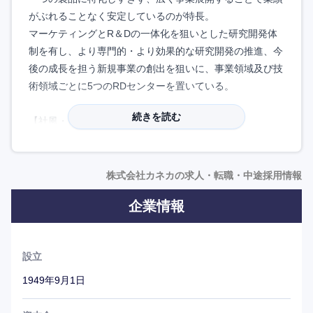
がぶれることなく安定しているのが特長。
マーケティングとR＆Dの一体化を狙いとした研究開発体
制を有し、より専門的・より効果的な研究開発の推進、今
後の成長を担う新規事業の創出を狙いに、事業領域及び技
術領域ごとに5つのRDセンターを置いている。
続きを読む
【社風・風土】
●既存事業・分野に固執することなく、世の中のトレンド
をみて積極的に新規分野に参入するチャレンジングな気質
がある。
株式会社カネカの求人・転職・中途採用情報
●通勤時間の負荷を軽減する為に月4回自宅で勤務できる制
企業情報
度の導入や、柔軟な勤務制度、住宅手当の充実など、ライ
フイベントとキャリアの両立を支援するための制度を整え
ている。
設立
1949年9月1日