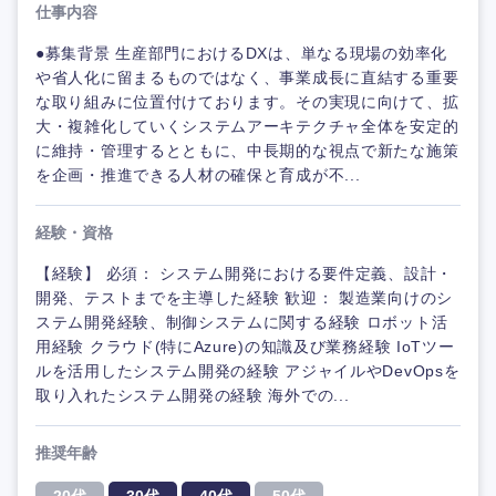
仕事内容
●募集背景 生産部門におけるDXは、単なる現場の効率化
や省人化に留まるものではなく、事業成長に直結する重要
な取り組みに位置付けております。その実現に向けて、拡
大・複雑化していくシステムアーキテクチャ全体を安定的
に維持・管理するとともに、中長期的な視点で新たな施策
を企画・推進できる人材の確保と育成が不...
経験・資格
【経験】 必須： システム開発における要件定義、設計・
開発、テストまでを主導した経験 歓迎： 製造業向けのシ
ステム開発経験、制御システムに関する経験 ロボット活
用経験 クラウド(特にAzure)の知識及び業務経験 IoTツー
ルを活用したシステム開発の経験 アジャイルやDevOpsを
取り入れたシステム開発の経験 海外での...
推奨年齢