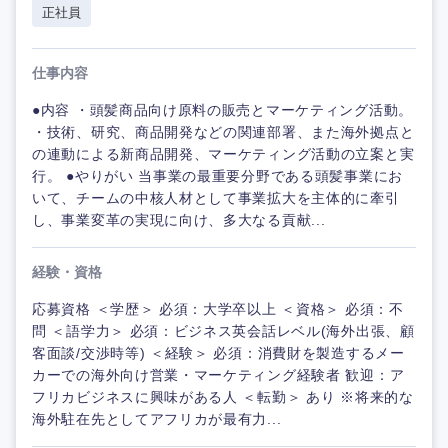
正社員
仕事内容
●内容 ・頭髪商品向け原料の販売とマーケティング活動。
・技術、研究、商品開発などの関連部署、また海外拠点と
の連動による新商品開発、マーケティング活動の立案と実
行。 ●やりがい 当事業の最重要分野である頭髪事業にお
いて、チームの中核人材として事業拡大を主体的に牽引
し、事業変革の実現に向け、多大なる貢献...
経験・資格
応募資格 ＜学歴＞ 必須：大学卒以上 ＜資格＞ 必須：不
問 ＜語学力＞ 必須：ビジネス英会話レベル(海外出張、顧
客面談/交渉時等) ＜経験＞ 必須：消費財を製造するメー
カーでの海外向け営業・マーケティング経験者 歓迎：ア
フリカビジネスに興味がある人 ＜転勤＞ あり ※将来的な
海外駐在先としてアフリカが最有力...