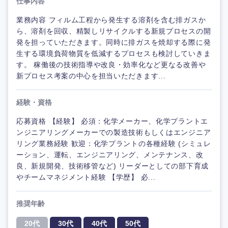
仕事内容
業務内容 フィルム工程から発生する溶剤を含む排ガスか
ら、溶剤を回収、精製しリサイクルする新規プロセスの開
発を担っていただきます。同時に排ガスを焼却する際に発
生する環境負荷物質を低減するプロセスも検討していきま
す。 稼働後の技術指導や改良・効率化など更なる改善や
新プロセス考案の中心を担当いただきます...
経験・資格
応募資格 【経験】 必須：化学メーカー、化学プラントエ
ンジニアリングメーカーでの製造技術もしくはエンジニア
リング業務経験 歓迎：化学プラントの各種経験 (シミュレ
ーション、運転、エンジニアリング、メンテナンス、改
良、新規開発、技術移管など) リーダーとしての部下育成
やチームマネジメント経験 【学歴】 必...
推奨年齢
20代
30代
40代
50代