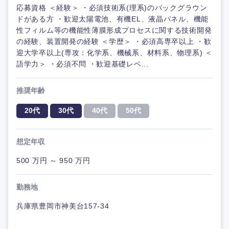
応募資格 ＜経験＞ ・必須技術系(理系)のバックグラウン
ドがある方 ・歓迎太陽電池、有機EL、液晶パネル、機能
性フィルム等の機能性薄膜形成プロセスに関する技術開発
の経験、装置開発の経験 ＜学歴＞ ・必須高専卒以上 ・歓
迎大学卒以上(専攻：化学系、機械系、材料系、物理系) ＜
語学力＞ ・必須不問 ・歓迎基礎レベ...
推奨年齢
20代
30代
40代
50代
想定年収
500 万円 ～ 950 万円
勤務地
兵庫県豊岡市神美台157-34