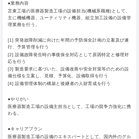
●業務内容
苫東工場の医療器製造工場の設備担当(機械系職種)として、
主に機械機器、ユーティリティ機器、組立加工設備の設備管
理業務を行う。
[1] 突発故障削減に向けた年間の予防保全計画の立案及び遂
行、予算管理を行う
[2] 設備故障発生時の事後保全対応として原因特定と修理対
応を行う
ご希望条件を入力ください
ご希望の職種を選択してください
ご希望の職種を選択してください
ご希望の業界を選択してください
ご希望の勤務地を選択してください
[3] 製造要求に基づいた、設備改善や安全対策等のための設
備仕様を立案し、見積、予算化、設備取得を行う
[4] 設備管理体制の構築と後継者の人財育成を行う
経営企
経営企画・事業企画
商社・卸
北海道・東北地方
画・事業
すべての経営企画・事業企
希望年収
企画
画
●やりがい
経営ボード
北海道
青森県
エネルギー・資源・環境
医療器製造工場の設備主担当として、工場の競争力強化に携
20代
30代
経営ボー
事業企画・事業開発
わる。
管理
推奨年齢
ド
秋田県
岩手県
自動車・機械・船舶
40代
50代
●キャリアプラン
事業管理
SCM
管理
宮城県
山形県
医療器製造工場の設備のエキスパートとして、国内外のグル