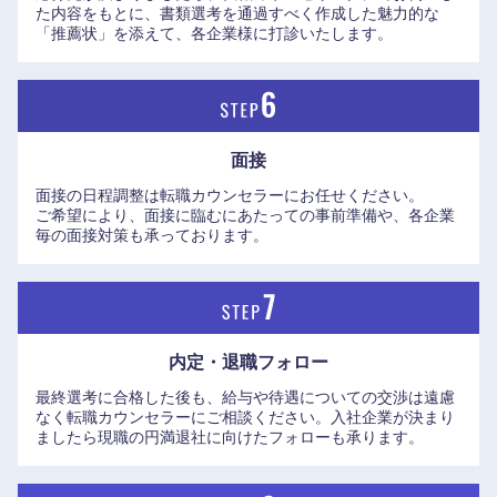
た内容をもとに、書類選考を通過すべく作成した魅力的な
「推薦状」を添えて、各企業様に打診いたします。
九州・沖縄
面接
福岡県
佐賀県
面接の日程調整は転職カウンセラーにお任せください。
ご希望により、面接に臨むにあたっての事前準備や、各企業
長崎県
熊本県
毎の面接対策も承っております。
大分県
宮崎県
鹿児島県
沖縄県
内定・退職フォロー
最終選考に合格した後も、給与や待遇についての交渉は遠慮
なく転職カウンセラーにご相談ください。入社企業が決まり
ましたら現職の円満退社に向けたフォローも承ります。