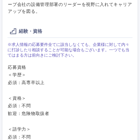
電気・電子・半導体
ープ会社の設備管理部署のリーダーを視野に入れてキャリア
人事
新規事業企画・立上げ
SCM
アップを図る。
福島県
素材・化学・金属
フリーワード
マーケティング
M&A・事業投資
人事
経験・資格
営業
食品・化粧品・アパレル・消費財
マーケテ
経営企画
こだわり条件を入力ください
※求人情報の応募要件全てに該当しなくても、企業様に対して内々
ィング
に打診したり相談することが可能な場合もございます。一つでも当
サービス
てはまる方は前向きにご検討下さい。
メディカル・ヘルスケア・ライフサイエンス
政策渉外
急募
第二新卒
営業
応募資格
クリエイティブ
＜学歴＞
その他企画業務
金融
スタートアップ企
サービス
上場企業
業
必須：高専卒以上
コンサルタント
クリエイ
建設・不動産
＜資格＞
ティブ
外資系企業
英語を活かす
専門職
必須：不問
歓迎：危険物取扱者
倉庫・運輸・物流
コンサル
技術職（IT）、Webサービス・制作、ゲーム
転勤なし
海外勤務あり
タント
＜語学力＞
技術職（モノづくり）
小売・通販・外食
年間休日120日以
必須：不問
専門職
フルリモート