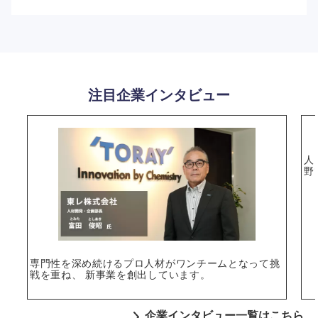
注目企業インタビュー
人
野
専門性を深め続けるプロ人材がワンチームとなって挑
戦を重ね、 新事業を創出しています。
企業インタビュー一覧はこちら