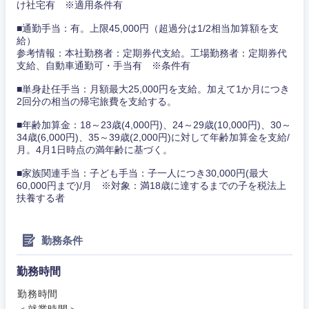
け社宅有 ※適用条件有
新潟県
富山県
■通勤手当：有。上限45,000円（超過分は1/2相当加算額を支
給）
参考情報：本社勤務者：定期券代支給。工場勤務者：定期券代
石川県
福井県
支給、自動車通勤可・手当有 ※条件有
■単身赴任手当：月額最大25,000円を支給。加えて1か月につき
山梨県
長野県
2回分の相当の帰宅旅費を支給する。
■年齢加算金：18～23歳(4,000円)、24～29歳(10,000円)、30～
34歳(6,000円)、35～39歳(2,000円)に対して年齢加算金を支給/
月。4月1日時点の満年齢に基づく。
■家族関連手当：子ども手当：子一人につき30,000円(最大
60,000円まで)/月 ※対象：満18歳に達するまでの子を税法上
扶養する者
勤務条件
勤務時間
勤務時間
＜就業時間＞