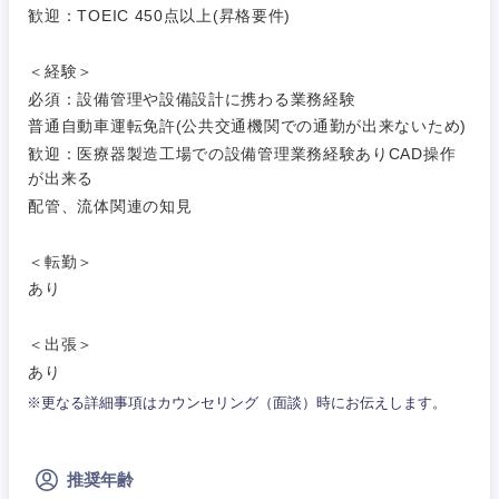
上
歓迎：TOEIC 450点以上(昇格要件)
金融専門職
IT・通信
技術職
完全週休2日制
社宅・家賃補助有
（IT）、
＜経験＞
メディカル
Webサー
必須：設備管理や設備設計に携わる業務経験
ビス・制
WEBサービス
普通自動車運転免許(公共交通機関での通勤が出来ないため)
作、ゲー
不動産専門職
ム
歓迎：医療器製造工場での設備管理業務経験ありCAD操作
コンサル・シンクタンク
が出来る
建設・施工管理
技術職
配管、流体関連の知見
（モノづ
広告・宣伝・印刷
くり）
事務職
＜転勤＞
あり
金融専門
その他
マスメディア
職
＜出張＞
あり
エンターテイメント
メディカ
関東地方
ル
※更なる詳細事項はカウンセリング（面談）時にお伝えします。
法律・特許事務所・監査法人
茨城県
栃木県
不動産専
門職
推奨年齢