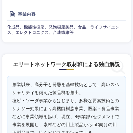
滋賀県
京都府
事業内容
大阪府
兵庫県
化成品、機能性樹脂、発泡樹脂製品、食品、ライフサイエン
ス、エレクトロニクス、合成繊維等
奈良県
和歌山県
エリートネットワーク取材班による独自解説
創業以来、高分子と発酵を基幹技術として、高いスペ
シャリティを備えた製品群を創出。
塩ビ・ソーダ事業からはじまり、多様な要素技術との
シナジー効果により高機能樹脂事業、医薬・食品事業
などに事業領域を拡げ、現在、9事業部7セグメントで
事業を展開し、素材などの川上製品からtoC向けの川
下製品まで、広くビジネスを行っている。