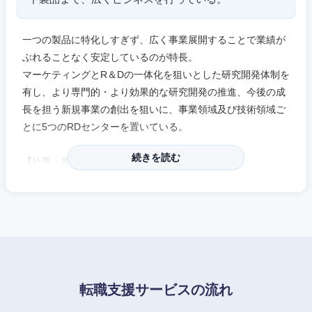
一つの製品に特化しすぎず、広く事業展開することで業績が
ぶれることなく安定しているのが特長。
マーケティングとR＆Dの一体化を狙いとした研究開発体制を
有し、より専門的・より効果的な研究開発の推進、今後の成
長を担う新規事業の創出を狙いに、事業領域及び技術領域ご
とに5つのRDセンターを置いている。
続きを読む
【社風・風土】
●既存事業・分野に固執することなく、世の中のトレンドを
みて積極的に新規分野に参入するチャレンジングな気質があ
る。
●通勤時間の負荷を軽減する為に月4回自宅で勤務できる制度
の導入や、柔軟な勤務制度、住宅手当の充実など、ライフイ
ベントとキャリアの両立を支援するための制度を整えてい
る。
転職支援サービスの流れ
中国・四国地方