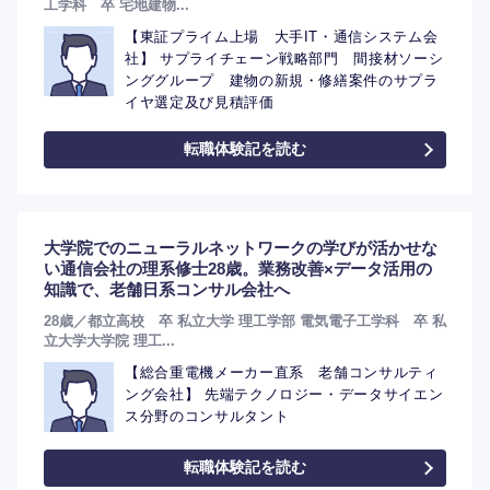
工学科 卒 宅地建物...
【東証プライム上場 大手IT・通信システム会
社】 サプライチェーン戦略部門 間接材ソーシ
ンググループ 建物の新規・修繕案件のサプラ
イヤ選定及び見積評価
転職体験記を読む
大学院でのニューラルネットワークの学びが活かせな
い通信会社の理系修士28歳。業務改善×データ活用の
知識で、老舗日系コンサル会社へ
28歳／都立高校 卒 私立大学 理工学部 電気電子工学科 卒 私
立大学大学院 理工...
【総合重電機メーカー直系 老舗コンサルティ
ング会社】 先端テクノロジー・データサイエン
ス分野のコンサルタント
転職体験記を読む