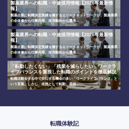
製薬業界への転職・中途採用情報【2026年最新情
報】
製薬企業に転職決定実績を擁するエリートネットワークが、製薬業界
の全体像から仕事内容、採用動向から選考...
製薬業界への転職・中途採用情報【2026年最新情
報】
製薬企業に転職決定実績を擁するエリートネットワークが、製薬業界
の全体像から仕事内容、採用動向から選考...
「転勤したくない」「残業を減らしたい」ワークラ
イフバランスを重視した転職のポイントを徹底解説
転職活動をする中で目にする機会の多い「ワークライフバランス」と
いう言葉。しかし、依然として転勤、長時...
転職体験記