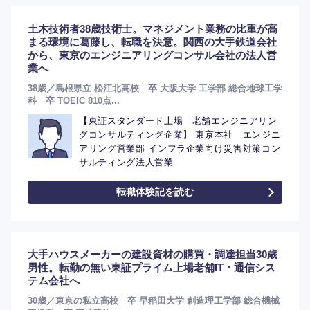
土木技術者38歳技術士。マネジメント業務の比重が高
まる環境に葛藤し、転職を決意。関西の大手鉄道会社
から、東京のエンジニアリングコンサル会社の法人営
業へ
38歳／島根県立 松江北高校 卒 大阪大学 工学部 総合地球工学
科 卒 TOEIC 810点...
【東証スタンダード上場 老舗エンジニアリン
グコンサルティング企業】 東京本社 エンジニ
アリング営業部 インフラ企業向け災害対策コン
サルティング法人営業
転職体験記を読む
選択する
大手ハウスメーカーの建設資材の購買・調達担当30歳
男性。転勤の無い東証プライム上場老舗IT・通信シス
テム会社へ
30歳／東京の私立高校 卒 早稲田大学 創造理工学部 総合機械