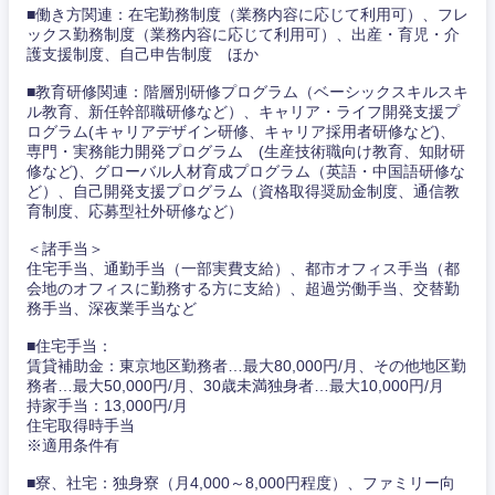
■働き方関連：在宅勤務制度（業務内容に応じて利用可）、フレ
ックス勤務制度（業務内容に応じて利用可）、出産・育児・介
護支援制度、自己申告制度 ほか
■教育研修関連：階層別研修プログラム（ベーシックスキルスキ
ル教育、新任幹部職研修など）、キャリア・ライフ開発支援プ
ログラム(キャリアデザイン研修、キャリア採用者研修など)、
専門・実務能力開発プログラム (生産技術職向け教育、知財研
修など)、グローバル人材育成プログラム（英語・中国語研修な
ど）、自己開発支援プログラム（資格取得奨励金制度、通信教
育制度、応募型社外研修など）
＜諸手当＞
住宅手当、通勤手当（一部実費支給）、都市オフィス手当（都
会地のオフィスに勤務する方に支給）、超過労働手当、交替勤
務手当、深夜業手当など
■住宅手当：
賃貸補助金：東京地区勤務者…最大80,000円/月、その他地区勤
務者…最大50,000円/月、30歳未満独身者…最大10,000円/月
持家手当：13,000円/月
住宅取得時手当
※適用条件有
甲信越・北陸
■寮、社宅：独身寮（月4,000～8,000円程度）、ファミリー向