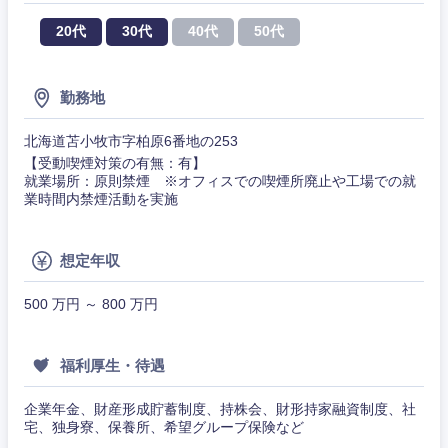
人材・アウトソーシング
群馬県
埼玉県
建設・施
20代
30代
40代
50代
工管理
千葉県
東京都
サービス
勤務地
事務職
神奈川県
その他
北海道苫小牧市字柏原6番地の253
その他
【受動喫煙対策の有無：有】
就業場所：原則禁煙 ※オフィスでの喫煙所廃止や工場での就
業時間内禁煙活動を実施
想定年収
500 万円 ～ 800 万円
福利厚生・待遇
企業年金、財産形成貯蓄制度、持株会、財形持家融資制度、社
宅、独身寮、保養所、希望グループ保険など