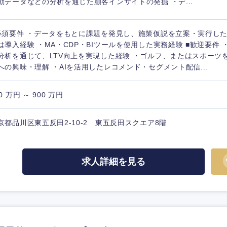
動データなどの分析を通じた顧客インサイトの発掘 ・デ...
必須要件 ・データをもとに課題を発見し、施策仮説を立案・実行した
は導入経験 ・MA・CDP・BIツールを使用した実務経験 ■歓迎要件
分析を通じて、LTV向上を実現した経験 ・ゴルフ、またはスポーツ
への興味・理解 ・AIを活用したレコメンド・セグメント配信...
0 万円 ～ 900 万円
京都品川区東五反田2-10-2 東五反田スクエア8階
求人詳細を見る