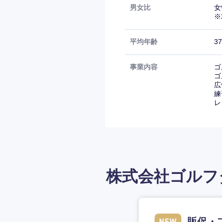
男女比
女
※
平均年齢
3
事業内容
ゴ
ゴ
広
練
レ
株式会社ゴルフ
販促・