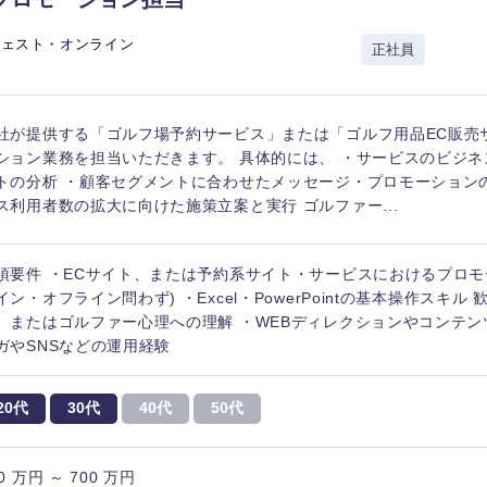
ジェスト・オンライン
正社員
社が提供する「ゴルフ場予約サービス」または「ゴルフ用品EC販売
ション業務を担当いただきます。 具体的には、 ・サービスのビジ
トの分析 ・顧客セグメントに合わせたメッセージ・プロモーション
ス利用者数の拡大に向けた施策立案と実行 ゴルファー...
須要件 ・ECサイト、または予約系サイト・サービスにおけるプロモ
イン・オフライン問わず) ・Excel・PowerPointの基本操作スキル
、またはゴルファー心理への理解 ・WEBディレクションやコンテン
ガやSNSなどの運用経験
20代
30代
40代
50代
0 万円 ～ 700 万円