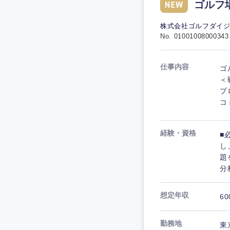
ゴルフ
株式会社ゴルフダイ
No. 01001008000343
仕事内容
ゴ
＜
プ
コ
経験・資格
■
し
題
分
想定年収
60
勤務地
東