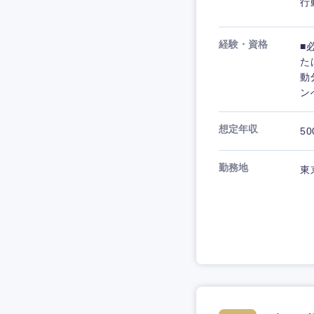
行
経験・資格
■
た
動
ン
想定年収
50
勤務地
東