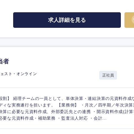
求人詳細を見る
当者
ジェスト・オンライン
正社員
役割】 経理チームの一員として、単体決算・連結決算の元資料作成
ディな実務遂行を担います。 【業務例】 ・月次／四半期／年次決算業
決算に必要な元資料作成、外部委託先との連携 ・開示資料作成(計算
必要な元資料作成・補助業務 ・監査法人対応 ・会計...