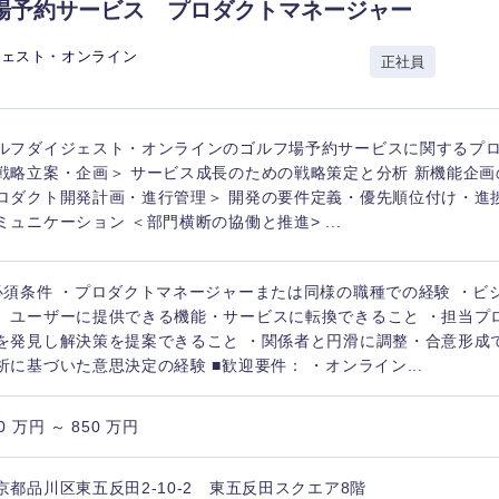
場予約サービス プロダクトマネージャー
ジェスト・オンライン
正社員
ルフダイジェスト・オンラインのゴルフ場予約サービスに関するプ
戦略立案・企画＞ サービス成長のための戦略策定と分析 新機能企画
ロダクト開発計画・進行管理＞ 開発の要件定義・優先順位付け・進
ミュニケーション ＜部門横断の協働と推進> ...
必須条件 ・プロダクトマネージャーまたは同様の職種での経験 ・ビ
、ユーザーに提供できる機能・サービスに転換できること ・担当プ
を発見し解決策を提案できること ・関係者と円滑に調整・合意形成
析に基づいた意思決定の経験 ■歓迎要件： ・オンライン...
0 万円 ～ 850 万円
京都品川区東五反田2-10-2 東五反田スクエア8階