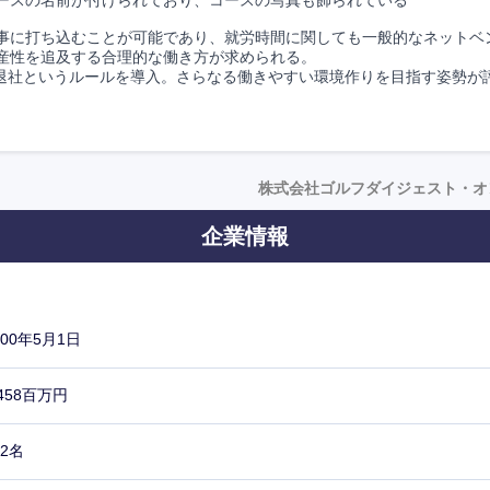
ースの名前が付けられており、コースの写真も飾られている
事に打ち込むことが可能であり、就労時間に関しても一般的なネットベ
産性を追及する合理的な働き方が求められる。
完全退社というルールを導入。さらなる働きやすい環境作りを目指す姿勢が
株式会社ゴルフダイジェスト・オ
企業情報
000年5月1日
,458百万円
52名