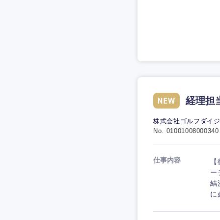
経理担
株式会社ゴルフダイ
No. 01001008000340
仕事内容
【
ー
結
に