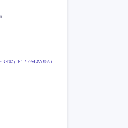
埼玉県
東京都
理
企業
たり相談することが可能な場合も
を活かす
リモート
・家賃補助有