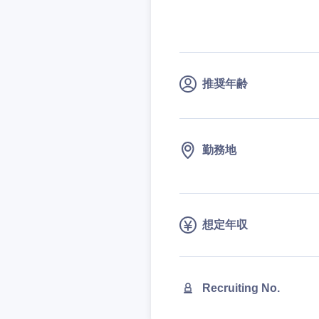
技術職（IT）、Webサービ
技術職（IT）、Webサービ
マスメディア
制作、ゲーム
技術職（モノづくり）
エンターテイメント
技術職（モノづくり）
法律・特許事務所・
金融専門職
推奨年齢
人材・アウトソーシ
金融専門職
甲信越・北陸
メディカル
サービス
新潟県
メディカル
その他
不動産専門職
勤務地
石川県
不動産専門職
建設・施工管理
山梨県
建設・施工管理
事務職
想定年収
事務職
その他
その他
Recruiting No.