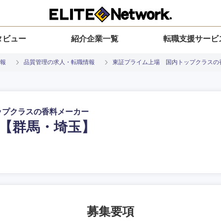
タビュー
紹介企業一覧
転職支援サービ
報
品質管理の求人・転職情報
東証プライム上場 国内トップクラスの
ップクラスの香料メーカー
【群馬・埼玉】
入力ください
選択してください
選択してください
選択してください
を選択してください
地方
すべての経営企画・事業企画
関東地方
環境
青森県
事業企画・事業開発
茨城県
20代
30代
40代
50代
募集要項