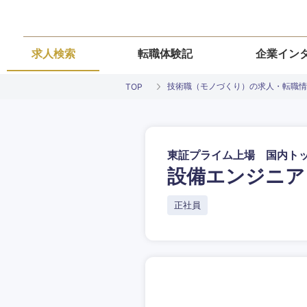
求人検索
転職体験記
企業イン
技術職（モノづくり）の求人・転職情
TOP
東証プライム上場 国内ト
設備エンジニア
ご希望条件を
ご希望の職種を
ご希望の職種を
ご希望の業界を
ご希望の勤務地
正社員
希望年収
経営企画・事業企画
経営企画・事業企画
商社・卸
北海道・東北
エネルギー・資源・
経営ボード
経営ボード
北海道
推奨年齢
自動車・機械・船舶