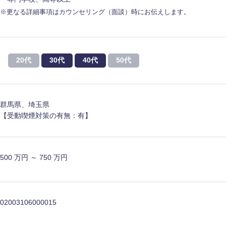
ス・制作、ゲーム
ス・
※更なる詳細事項はカウンセリング（面談）時にお伝えします。
選択する
監査法人
20代
30代
40代
50代
ング
東海地方
富山県
岐阜県
群馬県、埼玉県
福井県
愛知県
【受動喫煙対策の有無：有】
長野県
500 万円 ～ 750 万円
02003106000015