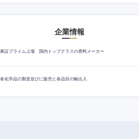
企業情報
東証プライム上場 国内トップクラスの香料メーカー
各化学品の製造並びに販売と各品目の輸出入
中国・四国地方
京都府
鳥取県
兵庫県
岡山県
和歌山県
山口県