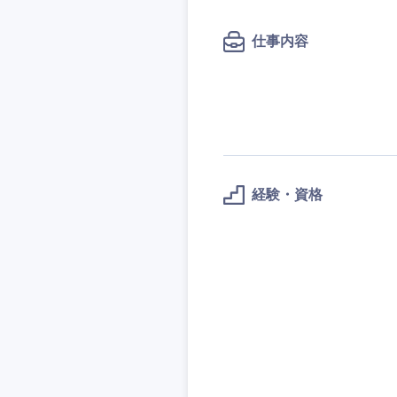
秋田県
管理
管理
電気・電子・半導体
宮城県
フリーワード
仕事内容
SCM
SCM
素材・化学・金属
福島県
食品・化粧品・アパ
人事
人事
こだわり条件
メディカル・ヘルス
マーケティング
マーケティング
金融
急募
営業
建設・不動産
営業
経験・資格
倉庫・運輸・物流
サービス
スタートアップ企業
サービス
小売・通販・外食
クリエイティブ
クリエイティブ
IT・通信
転勤なし
コンサルタント
WEBサービス
コンサルタント
コンサル・シンクタ
年間休日120日以上
専門職
専門職
広告・宣伝・印刷