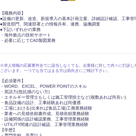
岩手県
事業管理
群馬県
山形県
新規事業企画・立上げ
千葉県
【職務内容】
●設備の更新、改造、新規導入の基本計画立案、詳細設計確認、工事管
M&A・事業投資
神奈川県
●製造部門、関連部署との情報共有、連携、協働調査
レル・消費財
●下記いずれかの業務
経営企画
・海外拠点の技術サポート
を入力ください
・必要に応じてCAD製図業務
ケア・ライフサイエンス
政策渉外
その他企画業務
第二新卒
上場
※求人情報の応募要件全てに該当しなくても、企業様に対して内々に打診し
ございます。一つでも当てはまる方は前向きにご検討下さい。
外資系企業
英語
【必須要件】
・WORD、EXCEL、POWER POINTのスキル
・英語力(抵抗感のない方)
・エネルギー管理士もしくは施工管理技士など(複数あれば尚良い)
海外勤務あり
フル
・食品設備の設計、工事経験あれば尚優遇
・工場における(出来れば食品工場)工務業務経験
・業者への見積依頼書作成、見積依頼業務経験
・設備関係の設計確認業務、工事管理業務経験
ンク
完全週休2日制
社宅
・UTILITY関連の設計確認、工事管理業務経験
【学歴】
・専門学校、高専以上