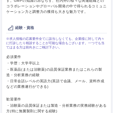
す。GMPの知識のみならず、社内外の様々な関連組織との
サービス
コラボレーションやグローバル開発の中で得られるコミュニ
メディカル・ヘルスケア・ライフサイエンス
政策渉外
急募
第二新卒
営業
ケーション力と調整力の獲得も大きな魅力です。
クリエイティブ
その他企画業務
金融
スタートアップ企
サービス
上場企業
業
経験・資格
コンサルタント
クリエイ
建設・不動産
※求人情報の応募要件全てに該当しなくても、企業様に対して内々
ティブ
外資系企業
英語を活かす
専門職
に打診したり相談することが可能な場合もございます。一つでも当
てはまる方は前向きにご検討下さい。
倉庫・運輸・物流
コンサル
技術職（IT）、Webサービス・制作、ゲーム
転勤なし
海外勤務あり
必須要件
タント
・学歴：大学卒以上
技術職（モノづくり）
小売・通販・外食
・医薬品(または治験薬)の品質保証業務またはこれらの製
年間休日120日以
専門職
フルリモート
上
造・分析業務の経験
金融専門職
・日常会話レベルの英語力(英語で会議、メール、資料作成
IT・通信
技術職
などの業務遂行ができる)
完全週休2日制
社宅・家賃補助有
（IT）、
メディカル
Webサー
ビス・制
WEBサービス
歓迎要件
関東地方
作、ゲー
不動産専門職
・治験薬の品質保証または製造・分析業務の実務経験がある
ム
方(特に無菌製剤に関する経験)