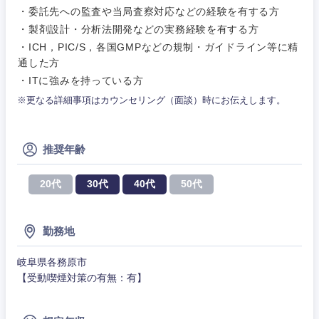
コンサル・シンクタンク
茨城県
栃木県
建設・施工管理
・委託先への監査や当局査察対応などの経験を有する方
技術職
・製剤設計・分析法開発などの実務経験を有する方
（モノづ
広告・宣伝・印刷
くり）
群馬県
埼玉県
・ICH，PIC/S，各国GMPなどの規制・ガイドライン等に精
事務職
通した方
・ITに強みを持っている方
金融専門
その他
マスメディア
千葉県
東京都
職
※更なる詳細事項はカウンセリング（面談）時にお伝えします。
神奈川県
エンターテイメント
メディカ
ル
推奨年齢
法律・特許事務所・監査法人
不動産専
20代
30代
40代
50代
門職
人材・アウトソーシング
建設・施
勤務地
工管理
サービス
岐阜県各務原市
事務職
【受動喫煙対策の有無：有】
その他
その他