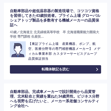
自動車部品や超低温容器の製造現場で、コツコツ資格
を習得してきた43歳技術者。プライム上場 グローバル
シェアトップ製品を多数有する機械メーカーの品質保
証へ
43歳／北海道立 北見緑稜高等学校 卒 北海道職業能力開発大
学校 専門課程 生産技...
【東証プライム上場 産業機器、ポンプ、航
空、医療分野等の専門精密機器メーカー】 メデ
ィカル事業本部 カスタマーサービスグループ
品質保証担当
選択する
選択する
選択する
選択する
転職体験記を読む
自動車部品、完成車メーカーで設計開発から品質管
理、北米駐在と実績を重ねた34歳男性。ビジネス分野
へも視野を広げたいと、メーカー系老舗コンサルティ
ング会社へ