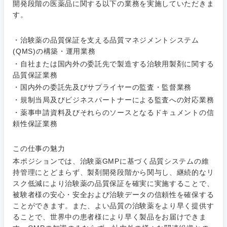
開発段階の医薬品に関する以下の業務を実施していただきま
す。
ご希望条件を入力ください
ご希望の職種を選択してください
ご希望の職種を選択してください
ご希望の業界を選択してください
ご希望の勤務地を選択してください
・治験薬の品質保証を支える品質マネジメントシステム
(QMS)の構築・運用業務
経営企
経営企画・事業企画
商社・卸
北海道・東北地方
・自社または国内外の委託先で製造する治験用製剤に関する
画・事業
すべての経営企画・事業企
希望年収
品質保証業務
企画
画
経営ボード
北海道
青森県
・国内外の委託先及びサプライヤーの監査・監督業務
エネルギー・資源・環境
・規制当局及びビジネスパートナーによる監査への対応業務
20代
30代
経営ボー
事業企画・事業開発
管理
推奨年齢
ド
・薬事申請資料及びそれらのソースとなるドキュメントの信
秋田県
岩手県
自動車・機械・船舶
頼性保証業務
40代
50代
事業管理
SCM
管理
宮城県
山形県
この仕事の魅力
電気・電子・半導体
人事
新規事業企画・立上げ
本ポジションでは、治験薬GMPに基づく品質システムの維
SCM
福島県
持管理にとどまらず、製剤開発段階から関与し、継続的なリ
素材・化学・金属
フリーワード
マーケティング
スク低減により治験薬の品質保証を確実に実施することで、
M&A・事業投資
人事
被験者様の安心・安全および治験データの信頼性を確保する
ことができます。また、よい品質の治験薬をより早く提供す
営業
食品・化粧品・アパレル・消費財
マーケテ
経営企画
こだわり条件を入力ください
ることで、世界中の患者様により早く製品をお届けできま
ィング