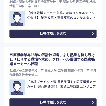
34歳／明治大学附属明治高等学校 卒 明治大学 理工学部 機械
情報工学科 卒 TOEI...
【総合電機メーカー直系の老舗コンサルティン
グ会社】 業務改革・事業変革のコンサルタント
転職体験記を読む
医療機器業界16年の設計技術者、より熱量を持ち続け
ヒリヒリする職場を求め、グローバル展開する医療機
器メーカーへ転職
41歳／公立高等学校 卒 国立大学 工学部 応用化学科 卒 甲種
危険物取扱者免状 ...
【東証プライム上場 世界展開する医療機器メー
カー】 製品開発部門 製造工程設計エンジニア
転職体験記を読む