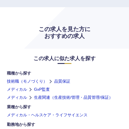
鳥取県
島根県
岡山県
広島県
この求人を見た方に
おすすめの求人
山口県
徳島県
この求人に似た求人を探す
香川県
愛媛県
職種から探す
高知県
技術職（モノづくり）
品質保証
メディカル
GxP監査
メディカル
生産関連（生産技術/管理・品質管理/保証）
業種から探す
メディカル・ヘルスケア・ライフサイエンス
勤務地から探す