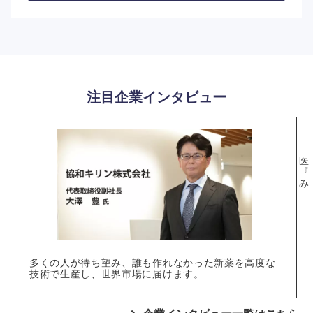
注目企業インタビュー
選択する
医
『
み
多くの人が待ち望み、誰も作れなかった新薬を高度な
技術で生産し、世界市場に届けます。