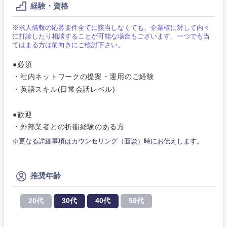
営業
食品・化粧品・アパレル・消費財
経験・資格
マーケテ
経営企画
こだわり条件を入力ください
ィング
サービス
※求人情報の応募要件全てに該当しなくても、企業様に対して内々
メディカル・ヘルスケア・ライフサイエンス
政策渉外
に打診したり相談することが可能な場合もございます。一つでも当
急募
第二新卒
営業
てはまる方は前向きにご検討下さい。
クリエイティブ
●必須
その他企画業務
金融
スタートアップ企
サービス
上場企業
業
・社内ネットワークの提案・運用のご経験
コンサルタント
・英語スキル(日常会話レベル)
クリエイ
建設・不動産
ティブ
外資系企業
英語を活かす
専門職
●歓迎
倉庫・運輸・物流
・外部業者との折衝経験のある方
コンサル
技術職（IT）、Webサービス・制作、ゲーム
転勤なし
海外勤務あり
タント
※更なる詳細事項はカウンセリング（面談）時にお伝えします。
技術職（モノづくり）
小売・通販・外食
年間休日120日以
専門職
フルリモート
上
推奨年齢
金融専門職
IT・通信
技術職
完全週休2日制
社宅・家賃補助有
（IT）、
20代
30代
40代
50代
メディカル
Webサー
ビス・制
WEBサービス
作、ゲー