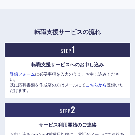
会社の方針として、ゼネラリストよりもプロフェッショナル
を育成する。
その為、転勤可能性は0ではないが、脈絡のない定期的なロ
転職支援サービスの流れ
ーテーションは無く、事業部を超えた異動もない。
安心して専門性を追求できる環境。
転職支援サービスへの
お申し込み
登録フォーム
に必要事項を入力のうえ、お申し込みくださ
い。
既に応募書類を作成済の方はメールにて
こちらから
登録いた
だけます。
サービス利用開始の
ご連絡
お申し込みから3～4営業日以内に、電話かメールにて連絡を