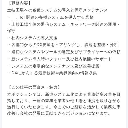
【職務内容】
土岐工場への各種システムの導入と保守メンテナンス
・IT、IoT関連の各種システムを導入する業務
・土岐工場全体の通信システム・ネットワーク関連の運用・
ご希望条件を入力ください
ご希望の職種を選択してください
ご希望の職種を選択してください
ご希望の業界を選択してください
ご希望の勤務地を選択してください
保守
・社内システムの導入支援
経営企
経営企画・事業企画
・各部門からのDX要望をヒアリングし、課題を整理・分析
商社・卸
北海道・東北地方
画・事業
すべての経営企画・事業企
希望年収
・適切なシステムやツールの選定及びサプライヤーへの依頼
企画
画
経営ボード
・新システム導入時のフォロー及び社内展開のサポート
北海道
青森県
エネルギー・資源・環境
・システムの定期的なメンテナンス及び改善提案
20代
30代
経営ボー
事業企画・事業開発
管理
・DXにかんする最新技術や業界動向の情報収集
推奨年齢
ド
秋田県
岩手県
自動車・機械・船舶
40代
50代
事業管理
【この仕事の面白さ・魅力】
SCM
管理
宮城県
山形県
本ポジションでは、新規システム化による業務効率改善を目
電気・電子・半導体
指しており、一連の業務を業者や他工場と連携を取りながら
人事
新規事業企画・立上げ
SCM
遂行していただきます。今までのご経験を活かして業務効率
福島県
改善し会社の発展に貢献できるポジションになります。
素材・化学・金属
フリーワード
マーケティング
M&A・事業投資
人事