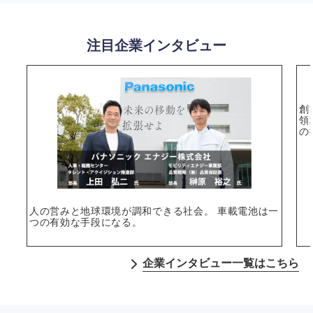
注目企業インタビュー
創
領
の
人の営みと地球環境が調和できる社会。 車載電池は一
つの有効な手段になる。
企業インタビュー一覧はこちら