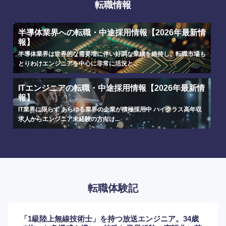
転職情報
半導体業界への転職・中途採用情報【2026年最新情
報】
半導体業界は世界的な需要増に伴い好調な業績を維持し、転職市場も
とりわけエンジニアを中心に非常に活況と...
ITエンジニアの転職・中途採用情報【2026年最新情
報】
IT業界に限らず あらゆる業界の企業が積極採用中 ハイクラス高年収
求人からエンジニア未経験の方向け...
選択する
選択する
選択する
選択する
転職体験記
「1級陸上無線技術士」を持つ放送エンジニア。34歳