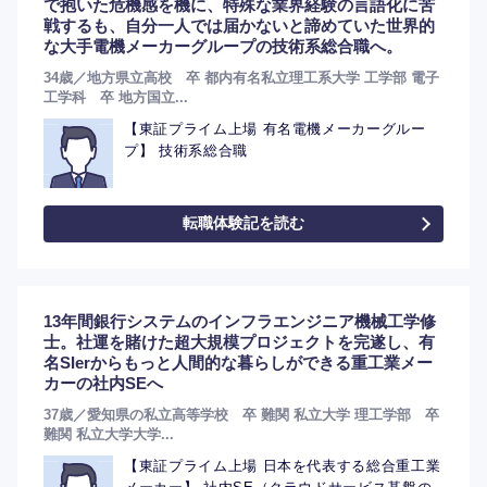
で抱いた危機感を機に、特殊な業界経験の言語化に苦
戦するも、自分一人では届かないと諦めていた世界的
な大手電機メーカーグループの技術系総合職へ。
34歳／地方県立高校 卒 都内有名私立理工系大学 工学部 電子
工学科 卒 地方国立...
【東証プライム上場 有名電機メーカーグルー
プ】 技術系総合職
転職体験記を読む
13年間銀行システムのインフラエンジニア機械工学修
士。社運を賭けた超大規模プロジェクトを完遂し、有
名SIerからもっと人間的な暮らしができる重工業メー
カーの社内SEへ
37歳／愛知県の私立高等学校 卒 難関 私立大学 理工学部 卒
難関 私立大学大学...
【東証プライム上場 日本を代表する総合重工業