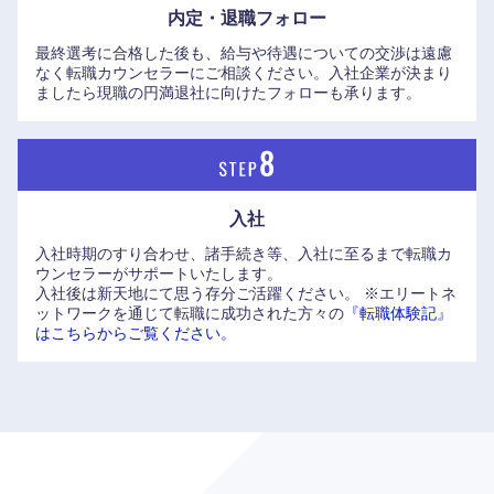
内定・退職フォロー
最終選考に合格した後も、給与や待遇についての交渉は遠慮
山口県
徳島県
なく転職カウンセラーにご相談ください。入社企業が決まり
ましたら現職の円満退社に向けたフォローも承ります。
香川県
愛媛県
高知県
入社
入社時期のすり合わせ、諸手続き等、入社に至るまで転職カ
ウンセラーがサポートいたします。
入社後は新天地にて思う存分ご活躍ください。
※エリートネ
ットワークを通じて転職に成功された方々の
『転職体験記』
はこちらからご覧ください。