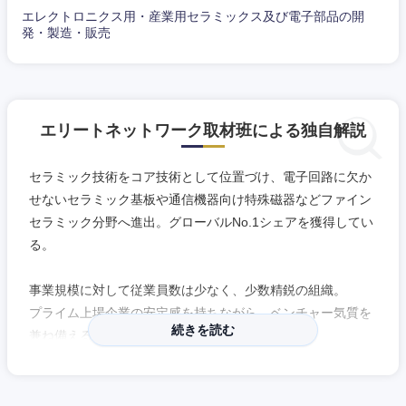
エレクトロニクス用・産業用セラミックス及び電子部品の開
発・製造・販売
エリートネットワーク取材班による独自解説
セラミック技術をコア技術として位置づけ、電子回路に欠か
せないセラミック基板や通信機器向け特殊磁器などファイン
セラミック分野へ進出。グローバルNo.1シェアを獲得してい
東海地方
る。
岐阜県
静岡県
事業規模に対して従業員数は少なく、少数精鋭の組織。
プライム上場企業の安定感を持ちながら、ベンチャー気質を
愛知県
三重県
続きを読む
兼ね備える。
社員の約半数が中途入社者であり、世の中の潮流に合わせた
俊敏な変化を恐れない。年功序列ではないので、30代で管理
職になる方もいる。