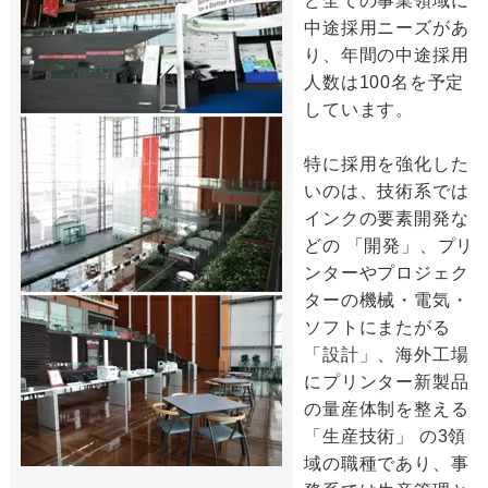
ど全ての事業領域に
中途採用ニーズがあ
り、年間の中途採用
人数は100名を予定
しています。
特に採用を強化した
いのは、技術系では
インクの要素開発な
どの 「開発」、プリ
ンターやプロジェク
ターの機械・電気・
ソフトにまたがる
「設計」、海外工場
にプリンター新製品
の量産体制を整える
「生産技術」 の3領
域の職種であり、事