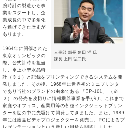
腕時計の製造から事
業をスタートし、企
業成長の中で多角化
を遂げてきた歴史が
あります。
1964年に開催された
人事部 部長 角田 洋 氏
東京オリンピックの
課長 上田 弘二氏
際、公式計時を担当
し、卓上小型水晶時
計（※１）と記録をプリンティングできるシステムを開
発しました。その後、1968年に世界初のミニプリンター
であり当社のブランドの由来である 「EP-101」 （※
２） の発売を皮切りに情報機器事業を手がけ、これまで
家庭やオフィス、産業用等の各種インクジェットプリン
ターを世の中に先駆けて開発してきました。また、1989
年には液晶ビデオプロジェクターを発売し、PCによるプ
レゼンテーションという新しい用途を開拓しました。