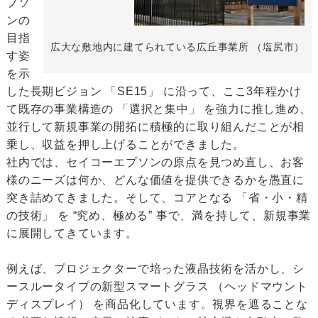
プソ
ンの
目指
広大な敷地内に建てられている広丘事業所 （塩尻市）
す姿
を示
した長期ビジョン 「SE15」 に沿って、ここ3年程かけ
て既存の事業構造の 「選択と集中」 を強力に推し進め、
並行して新規事業の開拓に積極的に取り組んだことが相
乗し、収益を押し上げることができました。
社内では、セイコーエプソンの原点を見つめ直し、お客
様のニーズは何か、どんな価値を提供できるかを愚直に
突き詰めてきました。そして、コアとなる 「省・小・精
の技術」 を “究め、極める” 事で、満を持して、新規事業
に展開してきています。
例えば、プロジェクターで培った液晶技術を活かし、シ
ースルータイプの新型スマートグラス （ヘッドマウント
ディスプレイ） を商品化しています。視界を遮ることな