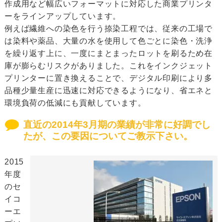
作成用など幅広いフォーマットに対応した商業プリンタ
ーをラインアップしています。
例えば繊維への染色を行う捺染工程では、従来の工場で
は染料や薬品、大量の水を使用して色ごとに染色・洗浄
を繰り返す上に、一度にまとまったロットを刷るため在
庫が膨らむリスクがありました。これをインクジェット
プリンターに置き換えることで、デジタル印刷により多
品種少量生産に迅速に対応できるようになり、省エネと
環境負荷の低減にも貢献しています。
直近の2014年3月期の業績が非常に好調でし
たが、この要因についてご教示下さい。
2015
年度
のセ
イコ
ーエ