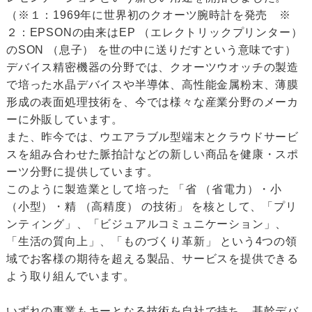
（※１：1969年に世界初のクオーツ腕時計を発売 ※
２：EPSONの由来はEP （エレクトリックプリンター）
のSON （息子） を世の中に送りだすという意味です）
デバイス精密機器の分野では、クオーツウオッチの製造
で培った水晶デバイスや半導体、高性能金属粉末、薄膜
形成の表面処理技術を、今では様々な産業分野のメーカ
ーに外販しています。
また、昨今では、ウエアラブル型端末とクラウドサービ
スを組み合わせた脈拍計などの新しい商品を健康・スポ
ーツ分野に提供しています。
このように製造業として培った 「省 （省電力）・小
（小型）・精 （高精度） の技術」 を核として、「プリ
ンティング」、「ビジュアルコミュニケーション」、
「生活の質向上」、「ものづくり革新」 という4つの領
域でお客様の期待を超える製品、サービスを提供できる
よう取り組んでいます。
いずれの事業もキーとなる技術を自社で持ち、基幹デバ