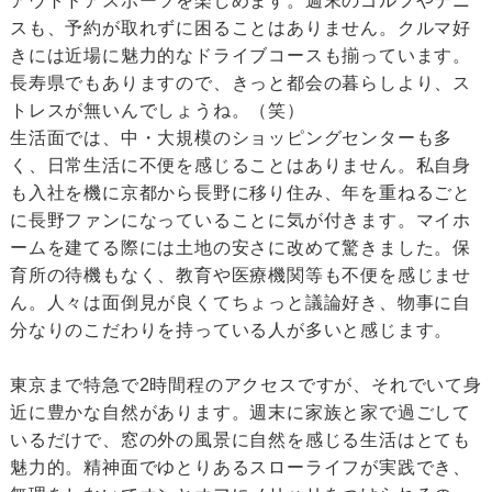
アウトドアスポーツを楽しめます。週末のゴルフやテニ
スも、予約が取れずに困ることはありません。クルマ好
きには近場に魅力的なドライブコースも揃っています。
長寿県でもありますので、きっと都会の暮らしより、ス
トレスが無いんでしょうね。（笑）
生活面では、中・大規模のショッピングセンターも多
く、日常生活に不便を感じることはありません。私自身
も入社を機に京都から長野に移り住み、年を重ねるごと
に長野ファンになっていることに気が付きます。マイホ
ームを建てる際には土地の安さに改めて驚きました。保
育所の待機もなく、教育や医療機関等も不便を感じませ
ん。人々は面倒見が良くてちょっと議論好き、物事に自
分なりのこだわりを持っている人が多いと感じます。
東京まで特急で2時間程のアクセスですが、それでいて身
近に豊かな自然があります。週末に家族と家で過ごして
いるだけで、窓の外の風景に自然を感じる生活はとても
魅力的。精神面でゆとりあるスローライフが実践でき、