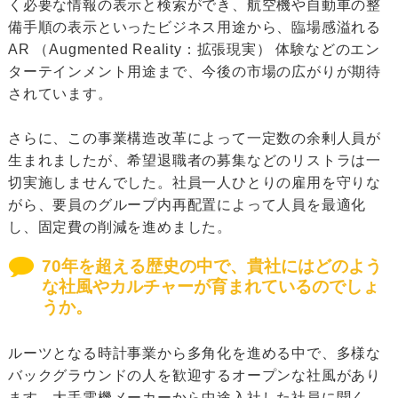
く必要な情報の表示と検索ができ、航空機や自動車の整
備手順の表示といったビジネス用途から、臨場感溢れる
AR （Augmented Reality：拡張現実） 体験などのエン
ターテインメント用途まで、今後の市場の広がりが期待
されています。
さらに、この事業構造改革によって一定数の余剰人員が
生まれましたが、希望退職者の募集などのリストラは一
切実施しませんでした。社員一人ひとりの雇用を守りな
がら、要員のグループ内再配置によって人員を最適化
し、固定費の削減を進めました。
70年を超える歴史の中で、貴社にはどのよう
な社風やカルチャーが育まれているのでしょ
うか。
ルーツとなる時計事業から多角化を進める中で、多様な
バックグラウンドの人を歓迎するオープンな社風があり
ます。大手電機メーカーから中途入社した社員に聞く