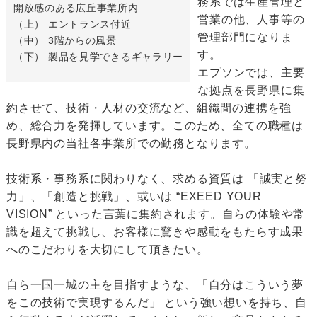
務系では生産管理と
開放感のある広丘事業所内
営業の他、人事等の
（上） エントランス付近
管理部門になりま
（中） 3階からの風景
す。
（下） 製品を見学できるギャラリー
エプソンでは、主要
な拠点を長野県に集
約させて、技術・人材の交流など、組織間の連携を強
め、総合力を発揮しています。このため、全ての職種は
長野県内の当社各事業所での勤務となります。
技術系・事務系に関わりなく、求める資質は 「誠実と努
力」、「創造と挑戦」、或いは “EXEED YOUR
VISION” といった言葉に集約されます。自らの体験や常
識を超えて挑戦し、お客様に驚きや感動をもたらす成果
へのこだわりを大切にして頂きたい。
自ら一国一城の主を目指すような、「自分はこういう夢
をこの技術で実現するんだ」 という強い想いを持ち、自