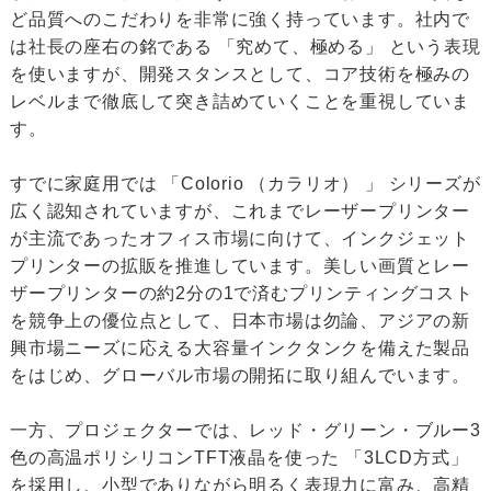
ど品質へのこだわりを非常に強く持っています。社内で
は社長の座右の銘である 「究めて、極める」 という表現
を使いますが、開発スタンスとして、コア技術を極みの
レベルまで徹底して突き詰めていくことを重視していま
す。
すでに家庭用では 「Colorio （カラリオ） 」 シリーズが
広く認知されていますが、これまでレーザープリンター
が主流であったオフィス市場に向けて、インクジェット
プリンターの拡販を推進しています。美しい画質とレー
ザープリンターの約2分の1で済むプリンティングコスト
を競争上の優位点として、日本市場は勿論、アジアの新
興市場ニーズに応える大容量インクタンクを備えた製品
をはじめ、グローバル市場の開拓に取り組んでいます。
一方、プロジェクターでは、レッド・グリーン・ブルー3
色の高温ポリシリコンTFT液晶を使った 「3LCD方式」
を採用し、小型でありながら明るく表現力に富み、高精