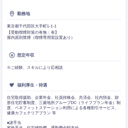
勤務地
東京都千代田区大手町1-1-1
【受動喫煙対策の有無：有】
屋内原則禁煙（喫煙専用室設置あり）
想定年収
甲信越・北陸
※ご経験、スキルにより応相談
新潟県
富山県
福利厚生・待遇
石川県
福井県
住宅取得援助、企業年金、社員持株会、共済会、社内預金、財
山梨県
長野県
形住宅貯蓄制度、三菱地所グループDC（ライフプラン年金）制
度、ベネフィットステーション利用による各種割引サービス、
健康カフェテリアプラン 等
●諸手当
家族手当、住宅補助費、通勤費全額支給