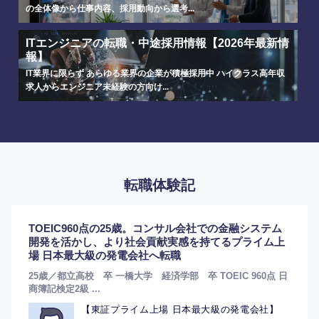
の全体像から仕事内容、採用動向から選考...
ITエンジニアの転職・中途採用情報【2026年最新情
報】
IT業界に限らず あらゆる業界の企業が積極採用中 ハイクラス高年収
求人からエンジニア未経験の方向け...
転職体験記
TOEIC960点の25歳。コンサル会社での金融システム
開発を活かし、より社会貢献実感を持てるプライム上
場 日本最大級の発電会社へ転職
25歳／都立高校 卒 一橋大学 経済学部 卒 TOEIC 960点 日
商簿記検定2級 ...
【東証プライム上場 日本最大級の発電会社】