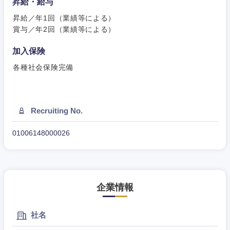
昇給・給与
昇給／年1回（業績等による）
賞与／年2回（業績等による）
加入保険
東海地方
各種社会保険完備
岐阜県
静岡県
Recruiting No.
愛知県
三重県
01006148000026
企業情報
社名