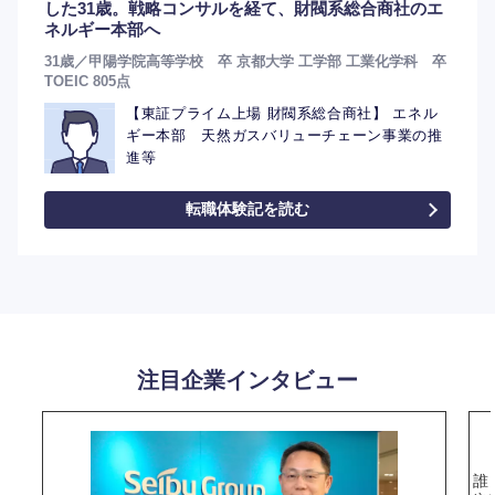
した31歳。戦略コンサルを経て、財閥系総合商社のエ
ネルギー本部へ
31歳／甲陽学院高等学校 卒 京都大学 工学部 工業化学科 卒
TOEIC 805点
【東証プライム上場 財閥系総合商社】 エネル
ギー本部 天然ガスバリューチェーン事業の推
進等
転職体験記を読む
注目企業インタビュー
誰