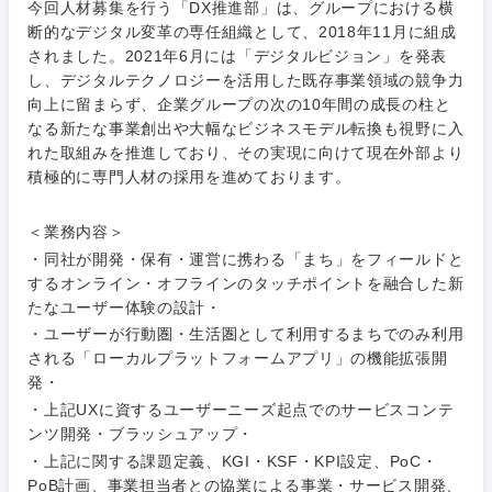
今回人材募集を行う「DX推進部」は、グループにおける横
断的なデジタル変革の専任組織として、2018年11月に組成
されました。2021年6月には「デジタルビジョン」を発表
し、デジタルテクノロジーを活用した既存事業領域の競争力
向上に留まらず、企業グループの次の10年間の成長の柱と
なる新たな事業創出や大幅なビジネスモデル転換も視野に入
れた取組みを推進しており、その実現に向けて現在外部より
ご希望条件を入力ください
ご希望の職種を選択してください
ご希望の職種を選択してください
ご希望の業界を選択してください
ご希望の勤務地を選択してください
積極的に専門人材の採用を進めております。
＜業務内容＞
経営企
経営企画・事業企画
商社・卸
北海道・東北地方
画・事業
すべての経営企画・事業企
希望年収
・同社が開発・保有・運営に携わる「まち」をフィールドと
企画
画
するオンライン・オフラインのタッチポイントを融合した新
経営ボード
北海道
青森県
エネルギー・資源・環境
たなユーザー体験の設計・
20代
30代
経営ボー
事業企画・事業開発
・ユーザーが行動圏・生活圏として利用するまちでのみ利用
管理
推奨年齢
ド
される「ローカルプラットフォームアプリ」の機能拡張開
秋田県
岩手県
自動車・機械・船舶
発・
40代
50代
事業管理
SCM
管理
・上記UXに資するユーザーニーズ起点でのサービスコンテ
宮城県
山形県
ンツ開発・ブラッシュアップ・
電気・電子・半導体
人事
新規事業企画・立上げ
・上記に関する課題定義、KGI・KSF・KPI設定、PoC・
SCM
福島県
PoB計画、事業担当者との協業による事業・サービス開発、