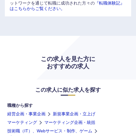
ットワークを通じて転職に成功された方々の
『転職体験記』
はこちらからご覧ください。
福岡県
佐賀県
長崎県
熊本県
大分県
宮崎県
この求人を見た方に
鹿児島県
沖縄県
おすすめの求人
この求人に似た求人を探す
職種から探す
経営企画・事業企画
新規事業企画・立上げ
マーケティング
マーケティング企画・統括
技術職（IT）、Webサービス・制作、ゲーム