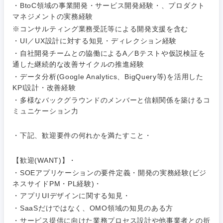
完全週休2日制
社宅・家賃補助有
（IT）、
・BtoC領域の事業開発・サービス開発経験・、プロダクト
メディカル
Webサー
マネジメントの実務経験
ビス・制
WEBサービス
作、ゲー
※コンサルティング業務受託等による開発支援を含む
不動産専門職
ム
・UI／UX設計に対する知見・ディレクション経験
コンサル・シンクタンク
・自社開発チームとの協働によるA／Bテストや仮説検証を
建設・施工管理
技術職
通した継続的な改善サイクルの推進経験
（モノづ
・データ分析(Google Analytics、BigQuery等)を活用した
広告・宣伝・印刷
くり）
事務職
KPI設計・改善経験
・多様なバックグラウンドのメンバーと信頼関係を築けるコ
関東地方
金融専門
その他
マスメディア
ミュニケーション力
職
茨城県
栃木県
・下記、歓迎要件の何れかを満たすこと・
エンターテイメント
メディカ
ル
群馬県
埼玉県
【歓迎(WANT)】・
法律・特許事務所・監査法人
・SOEアプリケーションの要件定義・開発の実務経験(ビジ
不動産専
ネスサイドPM・PL経験)・
門職
千葉県
東京都
・アプリUIデザインに関する知見・
人材・アウトソーシング
・SaaSだけではなく、OMO領域の知見のある方
建設・施
神奈川県
工管理
・サービス提供に向けた業務プロセス設計や他事業者との折