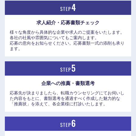
MARK IS（マークイズ）シリーズ [みなとみらい・静岡・福
岡山県
広島県
岡ももち・葛飾かなまち]
求人紹介・応募書類
チェック
山口県
徳島県
様々な角度から具体的な企業や求人のご提案をいたします。
各社の社風や雰囲気についてもご案内します。
応募の意向をお知らせください。応募書類一式の添削も承り
香川県
愛媛県
ます。
高知県
企業への推薦・書類選考
応募先が決まりましたら、転職カウンセリングにてお伺いし
た内容をもとに、書類選考を通過すべく作成した魅力的な
「推薦状」を添えて、各企業様に打診いたします。