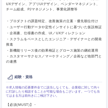
素材・化学・金属
フリーワード
マーケティング
UXデザイン、アプリUIデザイン、ベンダーマネジメント、
M&A・事業投資
人事
チーム組成、PJマネジメント、事業化調整等
営業
食品・化粧品・アパレル・消費財
マーケテ
経営企画
こだわり条件を入力ください
・プロダクトの課題特定、改善施策の立案・優先順位付け
ィング
・ユーザー行動データや定性インサイトに基づいた仮説検証
サービス
メディカル・ヘルスケア・ライフサイエンス
政策渉外
急募
第二新卒
・企画書、仕様書の作成、UI／UXディレクション
営業
・スクラムをベースとしたエンジニア・デザイナーとの開発
クリエイティブ
推進
その他企画業務
金融
スタートアップ企
サービス
上場企業
業
・新機能リリース後の効果検証とグロース施策の継続運用
コンサルタント
・カスタマーサクセス／マーケティング／企画など他部門と
クリエイ
建設・不動産
の連携
ティブ
外資系企業
英語を活かす
専門職
倉庫・運輸・物流
コンサル
技術職（IT）、Webサービス・制作、ゲーム
経験・資格
転勤なし
海外勤務あり
タント
※求人情報の応募要件全てに該当しなくても、企業様に対して内々
技術職（モノづくり）
小売・通販・外食
年間休日120日以
に打診したり相談することが可能な場合もございます。一つでも当
専門職
フルリモート
上
てはまる方は前向きにご検討下さい。
金融専門職
IT・通信
技術職
【必須(MUST)】・