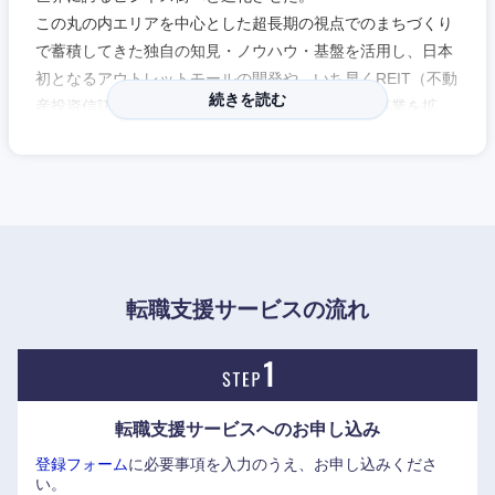
近畿地方
この丸の内エリアを中心とした超長期の視点でのまちづくり
で蓄積してきた独自の知見・ノウハウ・基盤を活用し、日本
滋賀県
京都府
初となるアウトレットモールの開発や、いち早くREIT（不動
続きを読む
産投資信託）市場へ参入するなど、様々な領域に事業を拡
大阪府
兵庫県
大。
奈良県
和歌山県
1998年からは、ビジネスオンリーの街からの脱却を図った
「丸の内再構築」に着手。現在は、丸の内再構築の更なる
「拡がり」と「深まり」を目指した第2ステージとして、大
手町や有楽町にも進出中。
東京駅の北側に位置する「東京駅前常盤橋プロジェクト」で
転職支援サービスの流れ
は、2028年に地上62階・高さ約385mの日本一の超高層ビル
「Torch Tower」が竣工予定。
近年は誰もが知る「丸の内の大家」としての圧倒的な安定基
転職支援サービスへの
お申し込み
盤に甘んじることなく、今、次世代の街づくりへ向けて大き
登録フォーム
に必要事項を入力のうえ、お申し込みくださ
く進化を遂げている。その成長戦略の核を成すのが「街づく
い。
りDX」だ。経済産業省等による選定では、2019年の「攻め