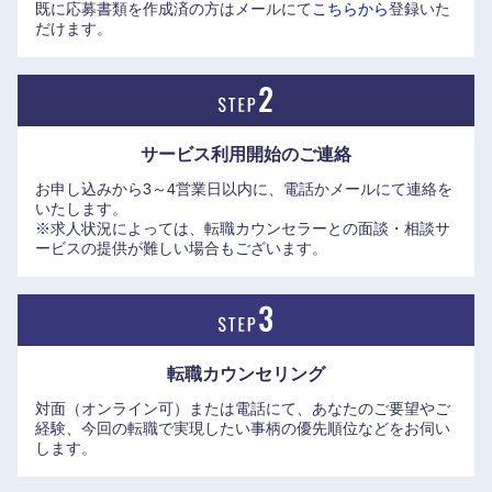
既に応募書類を作成済の方はメールにて
こちらから
登録いた
のIT経営銘柄」から通算6度目、直近でも「DX銘柄2025」
だけます。
「DX注目企業2026」と連続選定。スマートホーム
「HOMETACT」の全戸標準採用や、空港警備へのAI監視カ
メラ導入など、リアルとデジタルを融合した「スマートシテ
ィ化」を業界のトップランナーとして先導している。
サービス利用開始の
ご連絡
お申し込みから3～4営業日以内に、電話かメールにて連絡を
これら先進的な挑戦を支える強固な財務基盤は数字にも表れ
いたします。
ており、2026年3月期の連結決算では、純利益が前期比
※求人状況によっては、転職カウンセラーとの面談・相談サ
17.5%増の2,225億円を記録。次期（2027年3月期）も純利益
ービスの提供が難しい場合もございます。
2,350億円と過去最高益の連続更新を見込んでいる。
【三菱地所が手掛けた商業施設やオフィスビル】
丸ビル（丸の内ビルディング）／新丸ビル／ 丸の内オアゾ
転職カウンセリング
（OAZO）
対面（オンライン可）または電話にて、あなたのご要望やご
大手町プレイス／大手町パークビルディング
中国・四国地方
経験、今回の転職で実現したい事柄の優先順位などをお伺い
サンシャインシティ [池袋] ／アクアシティお台場／横浜ラン
します。
ドマークタワー／大名古屋ビルヂング
鳥取県
島根県
プレミアム・アウトレット [全国展開]