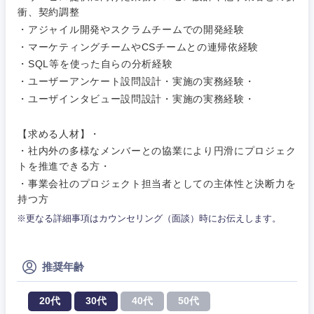
サービス
衝、契約調整
事務職
・アジャイル開発やスクラムチームでの開発経験
・マーケティングチームやCSチームとの連帰依経験
その他
・SQL等を使った自らの分析経験
その他
・ユーザーアンケート設問設計・実施の実務経験・
・ユーザインタビュー設問設計・実施の実務経験・
【求める人材】・
・社内外の多様なメンバーとの協業により円滑にプロジェク
トを推進できる方・
・事業会社のプロジェクト担当者としての主体性と決断力を
持つ方
※更なる詳細事項はカウンセリング（面談）時にお伝えします。
推奨年齢
20代
30代
40代
50代