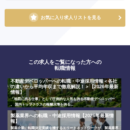
お気に入り求人リストを見る
この求人をご覧になった方への
選択する
選択する
選択する
選択する
転職情報
不動産デベロッパーへの転職・中途採用情報＜各社
の違いから平均年収まで徹底解説！＞【2026年最新
情報】
「地図に残る仕事」として圧倒的な人気を誇る不動産デベロッパー
。 国内トップクラスの報酬水準を誇る...
製薬業界への転職・中途採用情報【2026年最新情
報】
製薬企業に転職決定実績を擁するエリートネットワークが、製薬業界