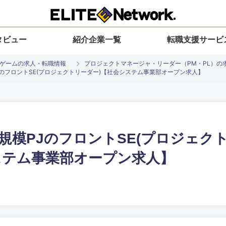
タビュー
紹介企業一覧
転職支援サービ
、ゲームの求人・転職情報
プロジェクトマネージャ・リーダー（PM・PL）の
JのフロントSE(プロジェクトリーダー)【社会システム事業部オープン求人】
規模PJのフロントSE(プロジェク
入力ください
選択してください
選択してください
選択してください
を選択してください
ステム事業部オープン求人】
地方
すべての経営企画・事業企画
関東地方
環境
青森県
事業企画・事業開発
茨城県
20代
30代
40代
50代