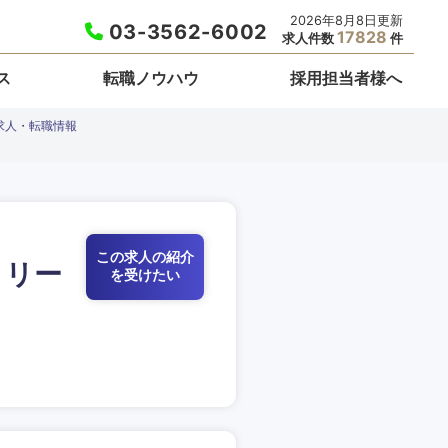
2026年8月8日更新
03-3562-6002
17828
求人件数
件
ス
転職ノウハウ
採用担当者様へ
求人・転職情報
この求人の紹介
トリー
を受けたい
栃木県