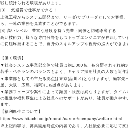
戦し続けられる環境があります。
[3] 一気通貫で仕事ができる！
上流工程からシステム開発まで、リーダ/サブリーダとしてお客様
ら、一連の業務を見渡すことができます。
[4] 高いレベル、豊富な経験を持つ先輩・同僚と切磋琢磨する！
高い技術力、様々な専門分野をもつトップエンジニアが在籍してい
に切磋琢磨することで、自身のスキルアップや視野の拡大ができま
【働く環境】
▼社会システム事業部全体で社員は約1,000名、各分野それぞれ約
若手・ベテランのバランスもよく、キャリア採用社員の人数も近年
▼事業部としての主たる拠点は東京(品川区)となりますが、顧客先
屋、大阪、広島、福岡)にも拠点があります。
▼業務フェーズや案件によって頻度・状況は異なりますが、タイム
の推進や福利厚生による社員へのサポートがあり、社員が働きやす
ます。
【福利厚生について】
選択する
選択する
選択する
選択する
https://www.hitachi.co.jp/recruit/career/company/welfare.html
※上記内容は、募集開始時点の内容であり、入社後必要に応じて変