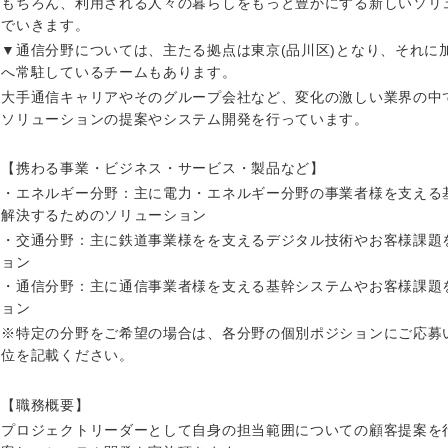
もちろん、利用される人々の暮らしをもっと豊かにする新しいソリ
でいきます。
▼通信分野については、主たる拠点は東京(品川区)となり、それに
へ常駐しているチームもあります。
大手通信キャリアやそのグループ会社など、変化の激しい業界の中
ソリューションの提案やシステム開発を行っています。
【携わる事業・ビジネス・サービス・製品など】
・エネルギー分野：主に電力・エネルギー分野の事業者様を支える
解決するためのソリューション
・交通分野：主に鉄道事業様をを支えるデジタル技術やお客様課題
ョン
・通信分野：主に通信事業者様を支える基幹システムやお客様課題
ョン
中国・四国地方
※特定の分野をご希望の場合は、各分野の個別ポジションにご応募
位を記載ください。
京都府
鳥取県
【職務概要】
兵庫県
岡山県
プロジェクトリーダーとして自身の担当範囲についての顧客提案を
和歌山県
山口県