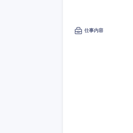
秋田県
管理
管理
電気・電子・半導体
宮城県
フリーワード
SCM
SCM
素材・化学・金属
福島県
食品・化粧品・アパ
仕事内容
人事
人事
こだわり条件
メディカル・ヘルス
マーケティング
マーケティング
金融
急募
営業
建設・不動産
営業
倉庫・運輸・物流
サービス
スタートアップ企業
サービス
小売・通販・外食
クリエイティブ
クリエイティブ
IT・通信
転勤なし
コンサルタント
WEBサービス
コンサルタント
コンサル・シンクタ
年間休日120日以上
専門職
専門職
広告・宣伝・印刷