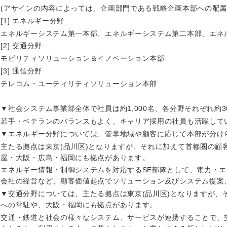
ス・制作、ゲーム
ス・
(アサインの内容によっては、企画部門である戦略企画本部への配属
[1] エネルギー分野
選択する
エネルギーシステム第一本部、エネルギーシステム第二本部、エネ
[2] 交通分野
監査法人
モビリティソリューション＆イノベーション本部
ング
東海地方
[3] 通信分野
テレコム・ユーティリティソリューション本部
富山県
岐阜県
▼社会システム事業部全体で社員は約1,000名、各分野それぞれ約
福井県
愛知県
若手・ベテランのバランスもよく、キャリア採用の社員も活躍して
長野県
▼エネルギー分野については、管掌地域や顧客に応じて本部が分け
主たる拠点は東京(品川区)となりますが、それに加えて首都圏の顧
屋・大阪・広島・福岡にも拠点があります。
エネルギー情報・制御システムを対応するSE部隊として、電力・
会社の経営など、顧客価値起点でソリューション及びシステム提案
▼交通分野については、主たる拠点は東京(品川区)となりますが、
への常駐や、大阪・福岡にも拠点があります。
交通・鉄道と社会の様々なシステム、サービスが連携することで、