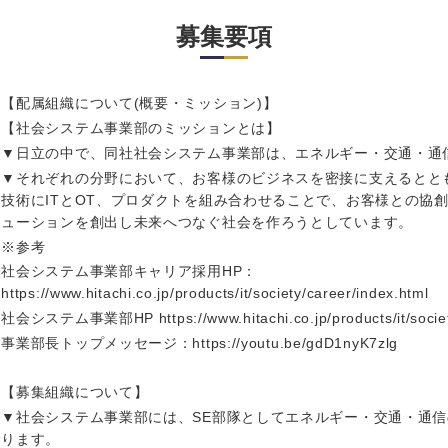
岩手県
事業管理
群馬県
募集要項
山形県
新規事業企画・立上げ
千葉県
M&A・事業投資
神奈川県
レル・消費財
【配属組織について(概要・ミッション)】
経営企画
を入力ください
【社会システム事業部のミッションとは】
ケア・ライフサイエンス
政策渉外
▼日立の中で、同社社会システム事業部は、エネルギー・交通・通
▼それぞれの分野において、お客様のビジネスを密接に支えるとと
その他企画業務
第二新卒
上場
技術にITとOT、プロダクトを組み合わせることで、お客様との協
ューションを創出し未来へつなぐ社会を作ろうとしています。
※参考
外資系企業
英語
社会システム事業部キャリア採用HP：
https://www.hitachi.co.jp/products/it/society/career/index.html
社会システム事業部HP https://www.hitachi.co.jp/products/it/society
海外勤務あり
フル
事業部長トップメッセージ：https://youtu.be/gdD1nyK7zlg
【募集組織について】
ンク
完全週休2日制
社宅
▼社会システム事業部には、SE部隊としてエネルギー・交通・通
ります。