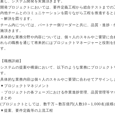
案し、システム開発を実施頂きます。
開発プロジェクトにおいては、要件定義工程から総合テストまでの
香川県
内他チームとのコミュニケーションを図りながら工程を推進すると
高知県
～解決を図ります。
チーム内については、パートナー側リーダーと共に、品質・進捗・
施頂きます。
具体的な業務分野や内容については、個々人のスキルやご要望に合
れらの職務を通じて将来的にはプロジェクトマネージャーと役割を
す。
【職務詳細】
システムの提案や構築において、以下のような業務にプロジェクト
す。
具体的な業務内容は個々人のスキルやご要望に合わせてアサインし
▼プロジェクトマネジメント
・プロジェクトの各フェーズにおける作業進捗管理、品質管理等マ
まとめ
(プロジェクトとしては、数千万～数百億円(人数10～1,000名)規
▼提案、要件定義等の上流工程