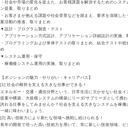
・社会や市場の変化を捉えた、お客様課題を解決するためのシステ
ン提案、取りまとめ
・お客さまが抱える課題や社会背景などを踏まえ、要求を深堀した
案活動の推進、取りまとめ
▼設計・プログラム製造・テスト
・アプリケーション方式設計、アプリケーション詳細設計の実施、
海外
・プログラミングおよび単体テストの取りまとめ、結合テストや総
め
佐賀県
▼システム運用・保守
熊本県
・稼働後システム運用の実施、取りまとめ
宮崎県
【ポジションの魅力・やりがい・キャリアパス】
沖縄県
[1] 社会の根幹を支える大きな仕事ができる！
エネルギー・交通・通信分野という、日常生活に欠かせない社会イ
提案や構築、大規模システムの構築にリーダ/サブリーダとして携
誇れる仕事をしてみませんか？社会を支える大きなシステムを稼働
一緒に味わいましょう。
[2] 高い技術力により新たな領域へ挑戦し続けられる！
長年の開発で培った高い技術力を用いて、常に新しい技術領域、ビ