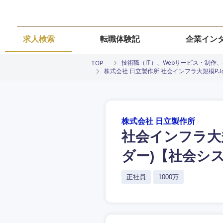
求人検索
転職体験記
企業イン
技術職（IT）、Webサービス・制作
TOP
株式会社 日立製作所 社会インフラ大規模P
株式会社 日立製作所
社会インフラ大
ご希望条件を
ご希望の職種を
ご希望の職種を
ご希望の業界を
ご希望の勤務地
ダー)【社会シ
希望年収
経営企画・事業企画
経営企画・事業企画
正社員
1000万
商社・卸
北海道・東北
エネルギー・資源・
経営ボード
経営ボード
北海道
推奨年齢
自動車・機械・船舶