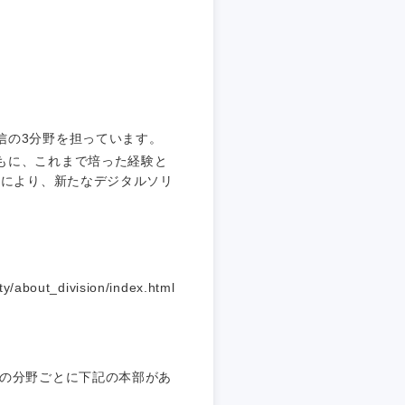
埼玉県
東京都
信の3分野を担っています。
もに、これまで培った経験と
企業
創により、新たなデジタルソリ
を活かす
/about_division/index.html
リモート
・家賃補助有
信の分野ごとに下記の本部があ