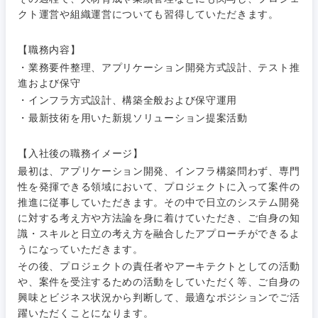
クト運営や組織運営についても習得していただきます。
技術職（モノづくり）
小売・通販・外食
年間休日120日以
専門職
フルリモート
上
【職務内容】
金融専門職
IT・通信
・業務要件整理、アプリケーション開発方式設計、テスト推
技術職
完全週休2日制
社宅・家賃補助有
（IT）、
進および保守
メディカル
Webサー
・インフラ方式設計、構築全般および保守運用
ビス・制
WEBサービス
・最新技術を用いた新規ソリューション提案活動
作、ゲー
不動産専門職
ム
コンサル・シンクタンク
【入社後の職務イメージ】
建設・施工管理
技術職
最初は、アプリケーション開発、インフラ構築問わず、専門
（モノづ
性を発揮できる領域において、プロジェクトに入って案件の
広告・宣伝・印刷
くり）
事務職
推進に従事していただきます。その中で日立のシステム開発
に対する考え方や方法論を身に着けていただき、ご自身の知
金融専門
その他
識・スキルと日立の考え方を融合したアプローチができるよ
マスメディア
職
うになっていただきます。
その後、プロジェクトの責任者やアーキテクトとしての活動
エンターテイメント
メディカ
や、案件を受注するための活動をしていただく等、ご自身の
ル
興味とビジネス状況から判断して、最適なポジションでご活
躍いただくことになります。