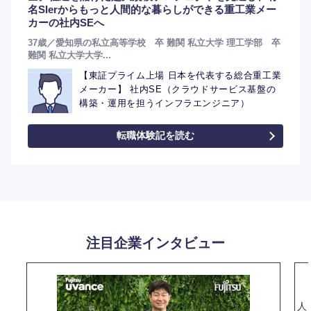
名SIerからもっと人間的な暮らしができる重工業メー
カーの社内SEへ
37歳／愛知県の私立高等学校 卒 難関 私立大学 理工学部 卒
難関 私立大学大学...
【東証プライム上場 日本を代表する総合重工業
メーカー】 社内SE（クラウドサービス基盤の
構築・運用を担うインフラエンジニア）
転職体験記を読む
注目企業インタビュー
人