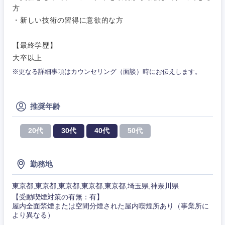
方
・新しい技術の習得に意欲的な方
【最終学歴】
大卒以上
※更なる詳細事項はカウンセリング（面談）時にお伝えします。
推奨年齢
20代
30代
40代
50代
勤務地
東京都,東京都,東京都,東京都,東京都,埼玉県,神奈川県
【受動喫煙対策の有無：有】
屋内全面禁煙または空間分煙された屋内喫煙所あり（事業所に
より異なる）