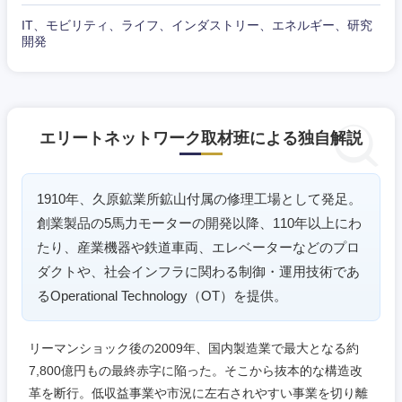
IT、モビリティ、ライフ、インダストリー、エネルギー、研究
開発
鳥取県
島根県
岡山県
広島県
エリートネットワーク取材班による独自解説
山口県
徳島県
香川県
愛媛県
1910年、久原鉱業所鉱山付属の修理工場として発足。
創業製品の5馬力モーターの開発以降、110年以上にわ
高知県
たり、産業機器や鉄道車両、エレベーターなどのプロ
ダクトや、社会インフラに関わる制御・運用技術であ
るOperational Technology（OT）を提供。
リーマンショック後の2009年、国内製造業で最大となる約
7,800億円もの最終赤字に陥った。そこから抜本的な構造改
革を断行。低収益事業や市況に左右されやすい事業を切り離