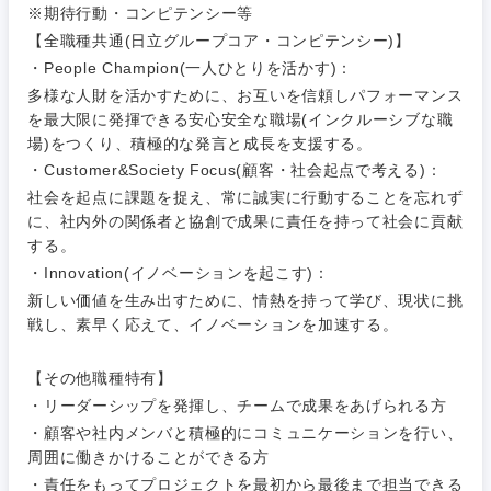
※期待行動・コンピテンシー等
【全職種共通(日立グループコア・コンピテンシー)】
・People Champion(一人ひとりを活かす)：
多様な人財を活かすために、お互いを信頼しパフォーマンス
を最大限に発揮できる安心安全な職場(インクルーシブな職
場)をつくり、積極的な発言と成長を支援する。
・Customer&Society Focus(顧客・社会起点で考える)：
社会を起点に課題を捉え、常に誠実に行動することを忘れず
に、社内外の関係者と協創で成果に責任を持って社会に貢献
する。
・Innovation(イノベーションを起こす)：
新しい価値を生み出すために、情熱を持って学び、現状に挑
戦し、素早く応えて、イノベーションを加速する。
東海地方
【その他職種特有】
岐阜県
静岡県
・リーダーシップを発揮し、チームで成果をあげられる方
・顧客や社内メンバと積極的にコミュニケーションを行い、
愛知県
三重県
周囲に働きかけることができる方
・責任をもってプロジェクトを最初から最後まで担当できる