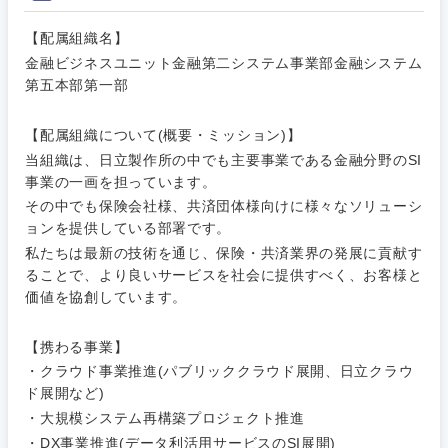
【配属組織名】
金融ビジネスユニット金融第二システム事業部金融システム
第五本部第一部
【配属組織について(概要・ミッション)】
当組織は、日立製作所の中でも主要事業である金融分野のSI
事業の一画を担っています。
その中でも保険会社様、共済団体様向けに様々なソリューシ
ョンを提供している部署です。
私たちは最新の技術を通じ、保険・共済業界の発展に貢献す
ご希望条件を入力ください
ご希望の職種を選択してください
ご希望の職種を選択してください
ご希望の業界を選択してください
ご希望の勤務地を選択してください
ることで、より良いサービスを社会に提供すべく、お客様と
価値を協創しています。
経営企
経営企画・事業企画
商社・卸
北海道・東北地方
画・事業
すべての経営企画・事業企
【携わる事業】
希望年収
企画
画
・クラウド事業推進(パブリッククラウド展開、日立クラウ
経営ボード
北海道
青森県
エネルギー・資源・環境
ド展開など)
20代
30代
経営ボー
事業企画・事業開発
・大規模システム再構築プロジェクト推進
管理
推奨年齢
ド
秋田県
岩手県
・DX事業推進(データ利活用サービスのSI展開)