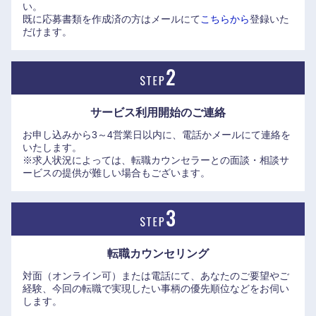
い。
既に応募書類を作成済の方はメールにて
こちらから
登録いた
2025年4月1日に、副社長だった徳永俊昭氏が新社長に就任。
だけます。
上述のグローバルロジックの買収も主導した人物であり、今
後の更なるデジタルとインフラ事業を軸とした成長戦略の推
進に期待が高まる。
サービス利用開始の
ご連絡
【日立製作所の採用業務に関する個人情報の取扱いについ
お申し込みから3～4営業日以内に、電話かメールにて連絡を
て】
九州・沖縄
いたします。
https://www.hitachi.co.jp/recruit/privacy/recruiting/index.html
※求人状況によっては、転職カウンセラーとの面談・相談サ
ービスの提供が難しい場合もございます。
福岡県
佐賀県
長崎県
熊本県
転職カウンセリング
大分県
宮崎県
対面（オンライン可）または電話にて、あなたのご要望やご
経験、今回の転職で実現したい事柄の優先順位などをお伺い
します。
鹿児島県
沖縄県