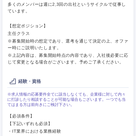
多くのメンバーは週に2,3回の出社というサイクルで従事し
ています。
【想定ポジション】
主任クラス
※募集開始時の想定であり、選考を通じて決定の上、オファ
ー時にご説明いたします。
※上記内容は、募集開始時点の内容であり、入社後必要に応
甲信越・北陸
じて変更となる場合がございます。予めご了承ください。
新潟県
富山県
経験・資格
石川県
福井県
※求人情報の応募要件全てに該当しなくても、企業様に対して内々
に打診したり相談することが可能な場合もございます。一つでも当
てはまる方は前向きにご検討下さい。
山梨県
長野県
【必須条件】
【下記いずれも必須】
・IT業界における業務経験