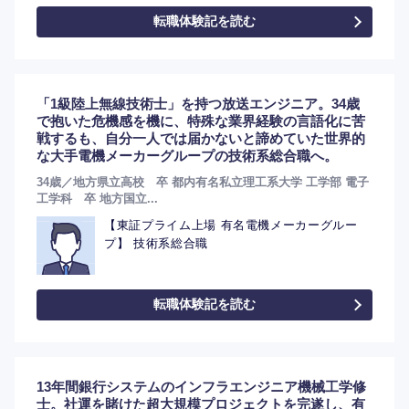
転職体験記を読む
「1級陸上無線技術士」を持つ放送エンジニア。34歳
で抱いた危機感を機に、特殊な業界経験の言語化に苦
戦するも、自分一人では届かないと諦めていた世界的
な大手電機メーカーグループの技術系総合職へ。
34歳／地方県立高校 卒 都内有名私立理工系大学 工学部 電子
工学科 卒 地方国立...
【東証プライム上場 有名電機メーカーグルー
プ】 技術系総合職
転職体験記を読む
13年間銀行システムのインフラエンジニア機械工学修
士。社運を賭けた超大規模プロジェクトを完遂し、有