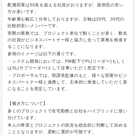
配属部署は50名を超える社員がおりますが、面倒見の良い
方が多いです。
年齢層も幅広く分布しておりますが、主軸は20代、30代の
比較的若いメンバーです。
実際の業務では、プロジェクト単位で動くことが多く、数名
の社員がビジネスパートナー様と協力し合って業務を推進す
ることになります。
参画のイメージは以下の通りです。
・システム開発においては、PM配下でPL(リーダー)もしく
はSL(サブリーダー)として従事いただく想定です。
・プロポーサルでは、部課長監修のもと、様々な部署やビジ
ネスパートナー様と連携して、主体的に推進していただく形
になることを想定しています。
【働き方について】
多くのプロジェクトで在宅勤務と出社をハイブリッドに使い
分けています。
本人の希望とプロジェクトの状況を総合的に判断して決める
こととなりますが、柔軟に選択が可能です。