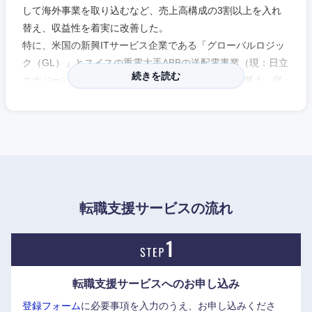
して海外事業を取り込むなど、売上高構成の3割以上を入れ
替え、収益性を着実に改善した。
特に、米国の新興ITサービス企業である「グローバルロジッ
ク（GL）」とスイスの重電大手ABBの送配電事業（現：日立
続きを読む
エナジー）の海外M&Aを経て、海外売上比率は6割越え、従
業員数は過半数が外国籍となった。
現在の主な事業構成は「ITシステム」「鉄道・電力」「機
械」の3セグメントであり、エネルギー、水、食料、気候変
動、医療、防災、安全保障といった地球規模の社会課題解決
に向け、グローバルに成長を続けている。
モノからサービスへのシフトが進んでおり、「LUMADA（ル
転職支援サービスの流れ
マーダ）」がDX支援ビジネスの要。
当時社長だった東原敏昭氏が2016年5月に発表。IoTプラット
フォームとしてスタートし、現在は日立が手掛けるほぼ全て
の事業を4象限に整理し、各部門が抱える既存顧客向けにル
転職支援サービスへの
お申し込み
マーダを展開。企画から保守まで顧客のDXを丸ごと支援し、
登録フォーム
に必要事項を入力のうえ、お申し込みくださ
接点を増やしている。