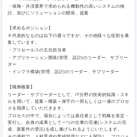
自動車・機械・船舶
・保険・共済業界で求められる機動性の高いシステムの検
40代
50代
事業管理
SCM
管理
討、並びにソリューションの開発、提案
宮城県
山形県
電気・電子・半導体
人事
新規事業企画・立上げ
SCM
【求めるポジション】
福島県
※代表的なものは以下の通りですが、その他様々な役割を募
素材・化学・金属
フリーワード
マーケティング
M&A・事業投資
人事
集しています。
・プリセールスの主任担当者
営業
食品・化粧品・アパレル・消費財
マーケテ
・アプリケーション開発(管理、設計)のリーダー、サブリー
経営企画
こだわり条件を入力ください
ィング
ダー
サービス
・インフラ構築(管理、設計)のリーダー、サブリーダー
メディカル・ヘルスケア・ライフサイエンス
政策渉外
急募
第二新卒
営業
クリエイティブ
【職務概要】
その他企画業務
金融
スタートアップ企
サービス
リーダー・サブリーダーとして、IT分野の技術的知識・スキ
上場企業
業
コンサルタント
ルを用いて、提案～構築～保守の一部もしくは一連のプロセ
スを指揮していただきます。
クリエイ
建設・不動産
ティブ
外資系企業
英語を活かす
専門職
プロセスの中で、場合によっては責任者として戦略を策定・
実行し、自身の成果として一つの仕事の完遂(システムの完
倉庫・運輸・物流
成、新案件の受注)を成し遂げられるようにいたします。
コンサル
技術職（IT）、Webサービス・制作、ゲーム
転勤なし
海外勤務あり
タント
その過程で、人材育成や業績管理などにも関与し、プロジェ