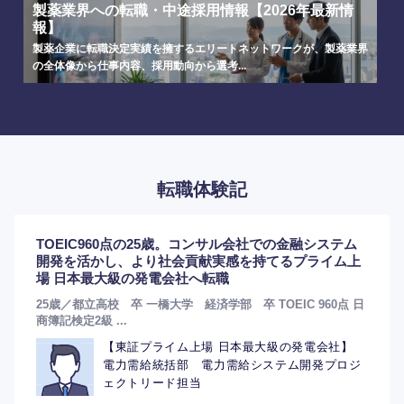
製薬業界への転職・中途採用情報【2026年最新情
報】
製薬企業に転職決定実績を擁するエリートネットワークが、製薬業界
の全体像から仕事内容、採用動向から選考...
転職体験記
選択する
TOEIC960点の25歳。コンサル会社での金融システム
開発を活かし、より社会貢献実感を持てるプライム上
場 日本最大級の発電会社へ転職
25歳／都立高校 卒 一橋大学 経済学部 卒 TOEIC 960点 日
商簿記検定2級 ...
【東証プライム上場 日本最大級の発電会社】
電力需給統括部 電力需給システム開発プロジ
ェクトリード担当