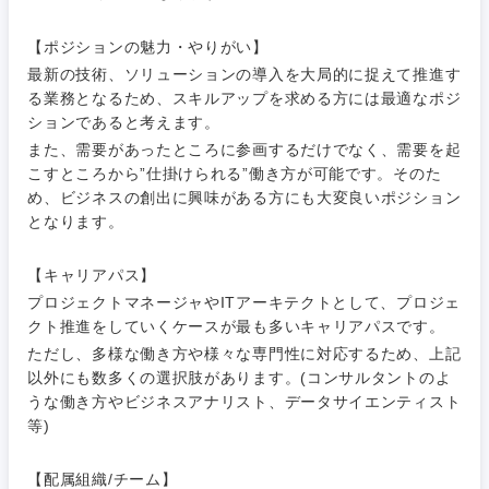
法律・特許事務所・監査法人
不動産専
門職
関東地方
【ポジションの魅力・やりがい】
人材・アウトソーシング
最新の技術、ソリューションの導入を大局的に捉えて推進す
建設・施
る業務となるため、スキルアップを求める方には最適なポジ
茨城県
栃木県
工管理
ションであると考えます。
サービス
また、需要があったところに参画するだけでなく、需要を起
群馬県
埼玉県
事務職
こすところから”仕掛けられる”働き方が可能です。そのた
め、ビジネスの創出に興味がある方にも大変良いポジション
その他
となります。
千葉県
東京都
その他
【キャリアパス】
神奈川県
プロジェクトマネージャやITアーキテクトとして、プロジェ
クト推進をしていくケースが最も多いキャリアパスです。
ただし、多様な働き方や様々な専門性に対応するため、上記
以外にも数多くの選択肢があります。(コンサルタントのよ
うな働き方やビジネスアナリスト、データサイエンティスト
等)
【配属組織/チーム】