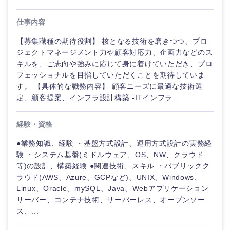
仕事内容
【募集職種の期待役割】 核となる技術を磨きつつ、プロ
ジェクトマネージメント力や顧客対応力、企画力などのス
キルを、ご志向や強みに応じて身に着けていただき、プロ
フェッショナルを目指していただくことを期待していま
す。 【具体的な職務内容】 顧客ニーズに最適な技術選
定、顧客提案、インフラ設計構築 -ITインフラ...
経験・資格
●業務知識、経験 ・基盤方式設計、運用方式設計の実務経
験 ・システム基盤(ミドルウェア、OS、NW、クラウド
ご希望の職種を選択してください
ご希望の職種を選択してください
ご希望の業界を選択してください
ご希望の勤務地を選択してください
ご希望条件を入力ください
等)の設計、構築経験 ●関連技術、スキル ・パブリックク
ラウド(AWS、Azure、GCPなど)、UNIX、Windows、
Linux、Oracle、mySQL、Java、Webアプリケーション
経営企
経営企画・事業企画
商社・卸
北海道・東北地方
サーバー、コンテナ技術、サーバーレス、オープンソー
画・事業
すべての経営企画・事業企
希望年収
企画
画
ス、...
経営ボード
北海道
青森県
エネルギー・資源・環境