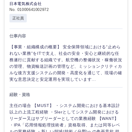
日本電気株式会社
No. 01000641002972
正社員
仕事内容
【事業・組織構成の概要】 安全保障領域における“止めら
れない業務”をITで支え、社会の安全・安心と継続的な任
務遂行に貢献する組織です。航空機の整備状況・稼働状況
の管理、物資輸送計画の管理など、ミッションクリティカ
ルな後方支援システムの開発・高度化を通じて、現場の確
実な意思決定と安定運用を実現しています...
経験・資格
主任の場合 【MUST】 ・システム開発における基本設計
以上の上流工程経験 ・SIerとしてシステム開発における
リーダー又はサブリーダーとしての業務経験 【WANT】
・IPA「応用情報処理技術者」資格取得、または同等レベ
ルの実務経験 ・新しい領域(技術／分野)への参画意欲 担