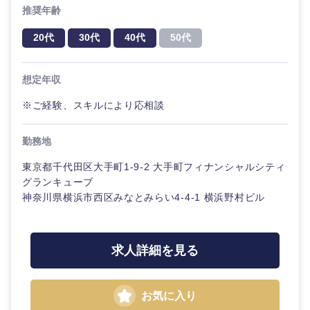
20代
30代
経営ボー
推奨年齢
事業企画・事業開発
管理
推奨年齢
ド
秋田県
岩手県
自動車・機械・船舶
20代
30代
40代
50代
40代
50代
事業管理
SCM
管理
宮城県
山形県
電気・電子・半導体
想定年収
人事
新規事業企画・立上げ
SCM
福島県
※ご経験、スキルにより応相談
素材・化学・金属
フリーワード
マーケティング
M&A・事業投資
人事
勤務地
営業
食品・化粧品・アパレル・消費財
マーケテ
こだわり条件を入力ください
経営企画
東京都千代田区大手町1-9-2 大手町フィナンシャルシティ
ィング
グランキューブ
サービス
急募
第二新卒
神奈川県横浜市西区みなとみらい4-4-1 横浜野村ビル
メディカル・ヘルスケア・ライフサイエンス
政策渉外
営業
クリエイティブ
スタートアップ企
その他企画業務
金融
上場企業
サービス
業
求人詳細を見る
コンサルタント
クリエイ
建設・不動産
外資系企業
英語を活かす
ティブ
専門職
お気に入り