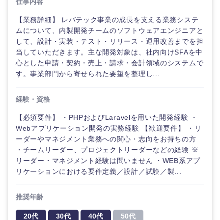
仕事内容
【業務詳細】 レバテック事業の成長を支える業務システ
ムについて、内製開発チームのソフトウェアエンジニアと
して、設計・実装・テスト・リリース・運用改善までを担
当していただきます。主な開発対象は、社内向けSFAを中
心とした申請・契約・売上・請求・会計領域のシステムで
す。事業部門から寄せられた要望を整理し...
経験・資格
【必須要件】 ・PHPおよびLaravelを用いた開発経験 ・
Webアプリケーション開発の実務経験 【歓迎要件】 ・リ
ーダーやマネジメント業務への関心・志向をお持ちの方
・チームリーダー、プロジェクトリーダーなどの経験 ※
リーダー・マネジメント経験は問いません ・WEB系アプ
リケーションにおける要件定義／設計／試験／製...
甲信越・北陸
推奨年齢
20代
30代
40代
50代
新潟県
富山県