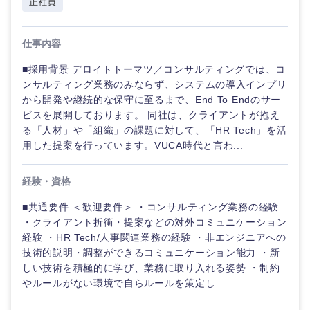
正社員
仕事内容
■採用背景 デロイトトーマツ／コンサルティングでは、コ
ンサルティング業務のみならず、システムの導入インプリ
から開発や継続的な保守に至るまで、End To Endのサー
ビスを展開しております。 同社は、クライアントが抱え
る「人材」や「組織」の課題に対して、「HR Tech」を活
用した提案を行っています。VUCA時代と言わ...
経験・資格
■共通要件 ＜歓迎要件＞ ・コンサルティング業務の経験
・クライアント折衝・提案などの対外コミュニケーション
経験 ・HR Tech/人事関連業務の経験 ・非エンジニアへの
技術的説明・調整ができるコミュニケーション能力 ・新
しい技術を積極的に学び、業務に取り入れる姿勢 ・制約
やルールがない環境で自らルールを策定し...