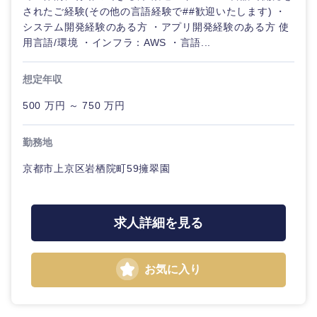
されたご経験(その他の言語経験で##歓迎いたします) ・
システム開発経験のある方 ・アプリ開発経験のある方 使
用言語/環境 ・インフラ：AWS ・言語...
東海地方
想定年収
500 万円 ～ 750 万円
岐阜県
静岡県
勤務地
愛知県
三重県
京都市上京区岩栖院町59擁翠園
求人詳細を見る
お気に入り