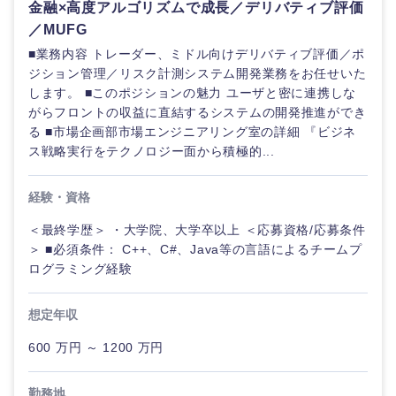
金融×高度アルゴリズムで成長／デリバティブ評価
／MUFG
■業務内容 トレーダー、ミドル向けデリバティブ評価／ポ
選択する
ジション管理／リスク計測システム開発業務をお任せいた
します。 ■このポジションの魅力 ユーザと密に連携しな
がらフロントの収益に直結するシステムの開発推進ができ
る ■市場企画部市場エンジニアリング室の詳細 『ビジネ
ス戦略実行をテクノロジー面から積極的...
経験・資格
＜最終学歴＞ ・大学院、大学卒以上 ＜応募資格/応募条件
＞ ■必須条件： C++、C#、Java等の言語によるチームプ
ログラミング経験
想定年収
600 万円 ～ 1200 万円
勤務地