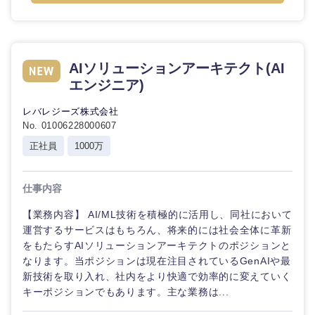
倉庫・運輸・物流
転勤なし
海外勤務あり
コンサル
技術職（IT）、Webサービス・制作、
タント
ゲーム
小売・通販・外食
年間休日120日以
フルリモート
専門職
技術職（モノづくり）
AIソリューションアーキテクト(AI
上
エンジニア)
IT・通信
金融専門職
技
完全週休2日制
社宅・家賃補助有
レバレジーズ株式会社
術
No. 01006228000607
職
メディカル
（IT）、
WEBサービス
正社員
1000万
Web
サ
不動産専門職
ー
コンサル・シンクタンク
仕事内容
ビ
ス・
建設・施工管理
制
【業務内容】 AI/ML技術を積極的に活用し、同社において
広告・宣伝・印刷
作、
運営するサービスはもちろん、将来的には社会全体に革新
ゲ
事務職
をもたらすAIソリューションアーキテクトのポジションと
ー
なります。当ポジションは現在注目されているGenAIや最
ム
マスメディア
新技術を取り入れ、社内をより快適で効率的に変えていく
その他
キーポジションでもあります。主な業務は...
技術職
エンターテイメント
（モノづ