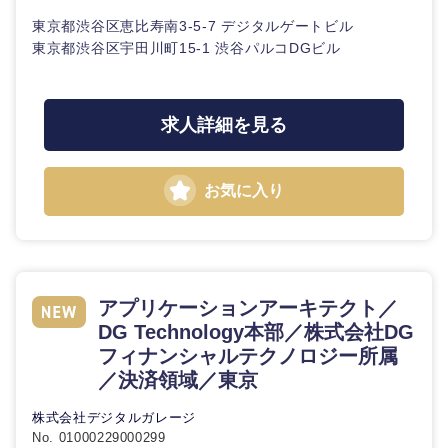
鳥取県
島根県
東京都渋谷区恵比寿南3-5-7 デジタルゲートビル
東京都渋谷区宇田川町15-1 渋谷パルコDGビル
岡山県
広島県
山口県
徳島県
求人詳細を見る
香川県
愛媛県
お気に入り
高知県
アプリケーションアーキテクト／
DG Technology本部／株式会社DG
フィナンシャルテクノロジー所属
／決済領域／東京
株式会社デジタルガレージ
No. 01000229000299