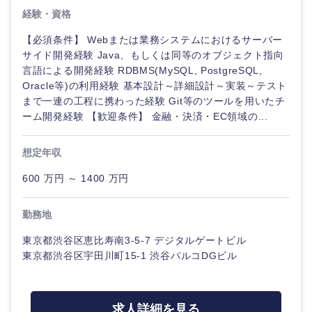
経験・資格
【必須条件】 Webまたは業務システムにおけるサーバー
サイド開発経験 Java、もしくは同等のオブジェクト指向
言語による開発経験 RDBMS(MySQL, PostgreSQL,
Oracle等)の利用経験 基本設計～詳細設計～実装～テスト
まで一連の工程に携わった経験 Git等のツールを用いたチ
ーム開発経験 【歓迎条件】 金融・決済・EC領域の...
想定年収
近畿地方
600 万円 ～ 1400 万円
滋賀県
京都府
勤務地
大阪府
兵庫県
東京都渋谷区恵比寿南3-5-7 デジタルゲートビル
東京都渋谷区宇田川町15-1 渋谷パルコDGビル
奈良県
和歌山県
求人詳細を見る