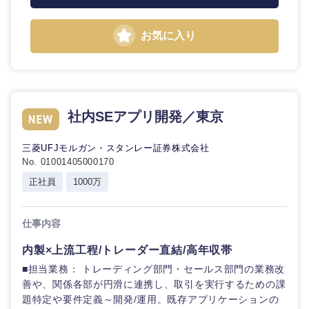
お気に入り
選択する
選択する
選択する
選択する
社内SEアプリ開発／東京
三菱UFJモルガン・スタンレー証券株式会社
No. 01001405000170
正社員
1000万
仕事内容
内製×上流工程/トレーダー直結/高年収帯
■担当業務： トレーディング部門・セールス部門の業務改
善や、関係各部が円滑に連携し、取引を実行するための課
題特定や要件定義～開発/運用。既存アプリケーションの