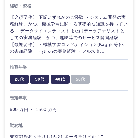
くり）
経験・資格
法律・特許事務所・監査法人
【必須要件】 下記いずれかのご経験 ・システム開発の実
金融専門
務経験、かつ、機械学習に関する基礎的な知識を持ってい
職
る ・データサイエンティストまたはデータアナリストと
人材・アウトソーシング
しての実務経験、かつ、趣味等でのサービス開発経験
メディカ
【歓迎要件】 ・機械学習コンペティション(Kaggle等)へ
ル
関東地方
の参加経験 ・Pythonの実務経験 ・フルスタ...
サービス
不動産専
茨城県
栃木県
推奨年齢
門職
その他
20代
30代
40代
50代
群馬県
埼玉県
建設・施
工管理
想定年収
千葉県
東京都
事務職
600 万円 ～ 1500 万円
神奈川県
その他
勤務地
東京都渋谷区渋谷1-15-21 ポーラ渋谷ビル 1F