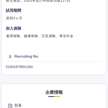
暇を推奨。2025年度の年間休日数127日
岡山県
広島県
試用期間
山口県
徳島県
原則3ヵ月
香川県
愛媛県
加入保険
雇用保険、健康保険、労災保険、厚生年金
高知県
Recruiting No.
01001879001284
企業情報
社名