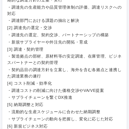
20代
30代
経営ボー
事業企画・事業開発
管理
推奨年齢
ド
・調達先の生産能力や品質管理体制の評価、調達リスクへの
秋田県
岩手県
自動車・機械・船舶
対応
40代
50代
事業管理
SCM
・調達部門における課題の抽出と解決
管理
宮城県
山形県
[2] 調達先の選定・交渉
電気・電子・半導体
人事
新規事業企画・立上げ
・調達先の選定、契約交渉、パートナーシップの構築
SCM
福島県
・新規サプライヤーや外注先の開拓・育成
素材・化学・金属
フリーワード
マーケティング
[3] 調達・契約管理
M&A・事業投資
人事
・製造拠点の部材、原材料等の安定調達、在庫管理、ビジネ
スパートナーとの契約管理
営業
食品・化粧品・アパレル・消費財
マーケテ
経営企画
こだわり条件を入力ください
・契約品目の調達方針を立案し、海外を含む各拠点と連携し
ィング
た調達業務の遂行
サービス
メディカル・ヘルスケア・ライフサイエンス
政策渉外
急募
第二新卒
[4] コスト削減・効率化
営業
・調達コストの削減に向けた価格交渉やVA/VE提案
クリエイティブ
・サプライチェーンを繋ぐDX推進
その他企画業務
金融
スタートアップ企
サービス
上場企業
業
[5] 納期調整と対応
コンサルタント
・流動的な生産スケジュールに合わせた納期調整
クリエイ
建設・不動産
・サプライチェーンの動向を把握し、変化に応じた対応
ティブ
外資系企業
英語を活かす
専門職
[6] 新規ビジネス対応