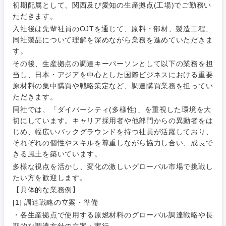
初期配属として、関西及び愛知の生産拠点(工場)でご勤務い
ただきます。
入社後は先輩社員のOJTを通じて、原料・部材、製造工程、
同社製品について理解を深めながら業務を進めていただきま
す。
その後、生産拠点の調達キーパーソンとして以下の業務を担
当し、日本・アジアを中心とした国際ビジネスにおける重要
原材料の集中購買や戦略策定など、調達購買業務を担ってい
ただきます。
同社では、「ダイバーシティ(多様性)」を重視した環境を大
切にしています。キャリア採用者や他部門からの異動者をは
じめ、幅広いバックグラウンドを持つ社員が活躍しており、
それぞれの個性やスキルを尊重しながら協力し合い、成長で
ご希望条件を入力ください
ご希望の職種を選択してください
ご希望の職種を選択してください
ご希望の業界を選択してください
ご希望の勤務地を選択してください
きる風土を築いています。
多様な視点を活かし、変化の激しいグローバル市場で挑戦し
たい方を歓迎します。
経営企
経営企画・事業企画
商社・卸
北海道・東北地方
【具体的な業務例】
画・事業
すべての経営企画・事業企
希望年収
[1] 調達戦略の立案・準備
企画
画
経営ボード
北海道
青森県
・各生産拠点で使用する原燃材料のグローバル調達戦略や長
エネルギー・資源・環境
期的な調達方針の立案・実行