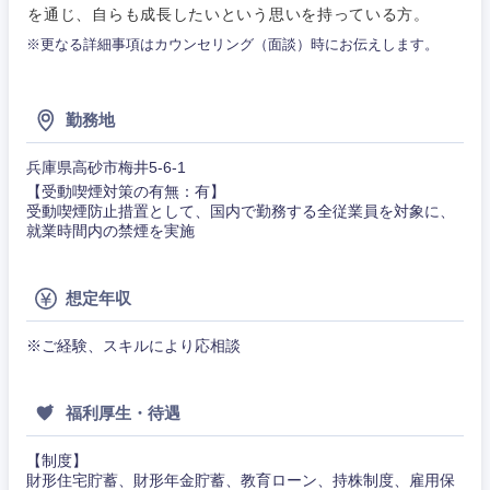
を通じ、自らも成長したいという思いを持っている方。
※更なる詳細事項はカウンセリング（面談）時にお伝えします。
勤務地
兵庫県高砂市梅井5-6-1
【受動喫煙対策の有無：有】
近畿地方
受動喫煙防止措置として、国内で勤務する全従業員を対象に、
就業時間内の禁煙を実施
滋賀県
京都府
想定年収
大阪府
兵庫県
※ご経験、スキルにより応相談
奈良県
和歌山県
福利厚生・待遇
【制度】
財形住宅貯蓄、財形年金貯蓄、教育ローン、持株制度、雇用保