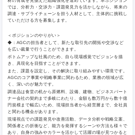
材の育成を見据えた組織強化を進めています。本ポジション
ル
では、分析力・交渉力・課題発見力を活かしながら、将来の
調達・サプライチェーンを担う人材として、主体的に挑戦し
法律・特許事務所・監査法人
不動産専
ていただける方を募集します。
門職
人材・アウトソーシング
＜ポジションのやりがい＞
建設・施
関東地方
◆：AGCの担当者として、新たな取引先の開拓や交渉など
工管理
を広い裁量で行うことができます。
サービス
ボトムアップな社風のため、自ら現場感覚でビジョンを描
事務職
茨城県
栃木県
き、具現化を目指すことができます。
その他
また、課題を設定し、その解決に取り組みやすい環境です。
その他
群馬県
埼玉県
AGCのコア事業や戦略事業に関わるため、業務の領域が広
く、深いのが魅力です。
調達品は食堂の机から原燃料、設備、建物、ビジネスパート
千葉県
東京都
ナー会社の契約まで多岐にわたり、金額も数万円から数十億
円規模まで幅広いため、現場担当者から経営層まで、全社員
神奈川県
と関わる機会があります。
現場視点での課題発見や改善活動、データ分析や戦略立案、
関係者との折衝など、能力を発揮するシーンや方法も様々で
あり、自身の強みやカラーを活かして活躍の場が見つかると