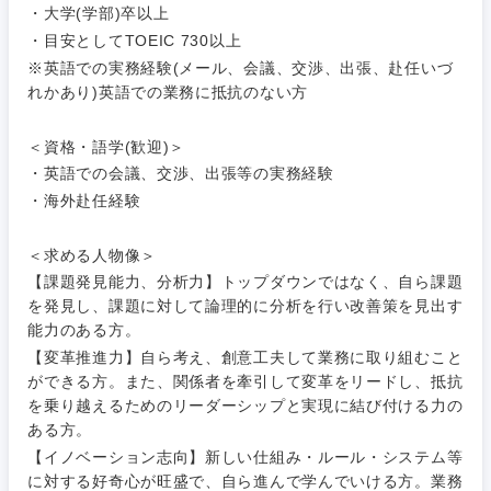
・大学(学部)卒以上
・目安としてTOEIC 730以上
※英語での実務経験(メール、会議、交渉、出張、赴任いづ
れかあり)英語での業務に抵抗のない方
＜資格・語学(歓迎)＞
・英語での会議、交渉、出張等の実務経験
・海外赴任経験
＜求める人物像＞
【課題発見能力、分析力】トップダウンではなく、自ら課題
を発見し、課題に対して論理的に分析を行い改善策を見出す
能力のある方。
【変革推進力】自ら考え、創意工夫して業務に取り組むこと
ができる方。また、関係者を牽引して変革をリードし、抵抗
を乗り越えるためのリーダーシップと実現に結び付ける力の
ある方。
【イノベーション志向】新しい仕組み・ルール・システム等
に対する好奇心が旺盛で、自ら進んで学んでいける方。業務