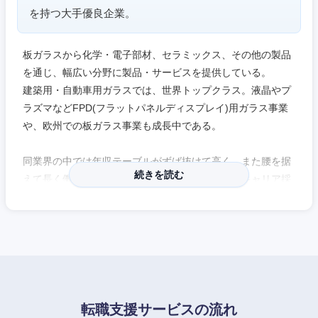
を持つ大手優良企業。
板ガラスから化学・電子部材、セラミックス、その他の製品
を通じ、幅広い分野に製品・サービスを提供している。
建築用・自動車用ガラスでは、世界トップクラス。液晶やプ
ラズマなどFPD(フラットパネルディスプレイ)用ガラス事業
九州・沖縄
や、欧州での板ガラス事業も成長中である。
福岡県
佐賀県
同業界の中では年収テーブルがずば抜けて高く、また腰を据
続きを読む
えて長く働ける、落ち着いた雰囲気のある企業。キャリア採
用比率が高く、キャリア採用者も活躍できる環境である。高
長崎県
熊本県
専生を積極採用しており、給与テーブルも修士卒と同等で、
能力を公正に評価。博士卒についても積極採用している。
大分県
宮崎県
同社の事業紹介動画も是非ご覧ください。
鹿児島県
沖縄県
『動画で見るライフサイエンス』
https://www.agc.com/recruiting/careers/movie.html
転職支援サービスの流れ