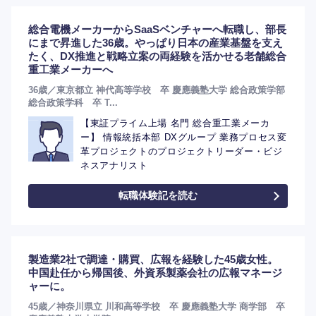
総合電機メーカーからSaaSベンチャーへ転職し、部長
にまで昇進した36歳。やっぱり日本の産業基盤を支え
たく、DX推進と戦略立案の両経験を活かせる老舗総合
重工業メーカーへ
36歳／東京都立 神代高等学校 卒 慶應義塾大学 総合政策学部
総合政策学科 卒 T...
【東証プライム上場 名門 総合重工業メーカ
ー】 情報統括本部 DXグループ 業務プロセス変
革プロジェクトのプロジェクトリーダー・ビジ
ネスアナリスト
転職体験記を読む
製造業2社で調達・購買、広報を経験した45歳女性。
中国赴任から帰国後、外資系製薬会社の広報マネージ
ャーに。
45歳／神奈川県立 川和高等学校 卒 慶應義塾大学 商学部 卒