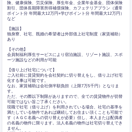
険、健康保険、労災保険、厚生年金、企業年金基金、団体保険
割引、団体長期障害所得補償保険、カフェテリアプラン（通常
ポイント分 年間最大12万円+学びポイント分 年間最大12万円）
など
【施設】
独身寮、社宅、既婚の希望者は外部借上社宅制度（家賃補助）
あり
【その他】
会員制福利厚生サービスにより宿泊施設、リゾート施設、スポ
ーツ施設などの利用が可能
【借り上げ社宅について】
ご入社前に賃貸契約を会社契約に切り替えをし、借り上げ社宅
化する事は可能です。
なお、家賃補助は会社側半額負担（上限7万5千円）となりま
す。
ただ、その際以下制限がありますので、全ての賃貸物件が切替
可能ではない旨ご了承ください。
現職で社宅（借り上げ）を利用されている場合、社宅の基準を
満たしている物件であれば継続してお住まい頂くことも可能で
す（ＡＧＣ名義への切り替えが必要）但し、本人または配偶者
の名義の物件に限ります。法人名義の物件は社宅切り替えでき
ません。