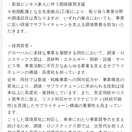
倉庫・運輸・物流
・新規ビジネス参入に伴う開発購買支援
コンサル
技術職（IT）、Webサービス・制作、ゲーム
転勤なし
海外勤務あり
タント
※初期配属となる生産拠点(工場)により、取り扱う事業分野
や調達品目は異なりますが、いずれの拠点においても、事業
技術職（モノづくり）
小売・通販・外食
年間休日120日以
に近い現場でサプライチェーンを支える調達業務を担当いた
専門職
フルリモート
上
だきます。
金融専門職
IT・通信
技術職
＜採用背景＞
完全週休2日制
社宅・家賃補助有
（IT）、
メディカル
Webサー
グローバルに多様な事業を展開する同社において、調達・ロ
ビス・制
WEBサービス
ジスティクス部は、原材料・エネルギー・部材・設備・サー
作、ゲー
不動産専門職
ビス等、事業活動に不可欠なあらゆる要素を支えるサプライ
ム
チェーンの構築・高度化を担っています。
コンサル・シンクタンク
建設・施工管理
近年、同社では新規・戦略事業への関与拡大や、事業構造の
技術職
変化により、調達・サプライチェーンに求められる役割は従
（モノづ
広告・宣伝・印刷
来以上に高度化・複雑化しています。また、安定供給やコス
くり）
事務職
ト競争力に加え、リスク対応やサステナビリティ(持続可能
性)を意識したサプライチェーン構築の重要性も高まってい
金融専門
その他
マスメディア
ます。
職
こうした環境変化に対応し、将来にわたり事業競争力を支え
続けるため、調達・ロジスティクス部では、次世代を担う人
エンターテイメント
メディカ