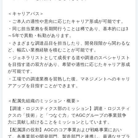
石川県
福井県
＜キャリアパス＞
・ご本人の適性や意向に応じたキャリア形成が可能です。
山梨県
長野県
・同じ担当業務を長期間行うことは稀であり、基本的には3
～5年で異動・転勤があります。
・さまざまな調達品目を担当したり、開発段階から関わるな
ど、幅広い業務経験を積むことが可能です。
・ジェネラリストとして成長する道や調達のスペシャリスト
を目指す道の双方があり、希望や適性に応じたキャリア形成
が可能です。
・工場での調達業務を習熟した後、マネジメントへのキャリ
アアップを目指すことができます。
＜配属先組織のミッション・概要＞
【調達・ロジスティクス部のミッション】調達・ロジスティ
クスの「技術」と「つなぐ力」でAGCグループの事業競争
力に貢献し続けることをミッションとしています。
【配属課の役割】AGCのコア事業および戦略事業におい
て、各事業部や開発部門、製造部門と連携し、最適なサプラ