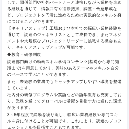
して、関係部門や社外パートナーと連携しながら業務を進め
る経験を通じて、情報共有や進捗把握、調整・合意形成な
ど、プロジェクトを円滑に進めるための実践的なスキルを身
につけることができます。
【キャリアステップ】工場および本社での幅広い業務経験を
通じて、調達のジェネラリストとして成長でき、またマネジ
メントや大規模なプロジェクトリーダーに挑戦する機会もあ
り、キャリアステップアップが可能です。
◆教育・研修制度
調達部門向けの動画スキル学習コンテンツ(基礎から専門知
識まで)を用意しており、興味のあるテーマやスキルを自分
のペースで学ぶことができます。
また、未経験の業務でもキャッチアップしやすい環境を整備
しています。
社内外の研修プログラムや英語などの語学教育も充実してお
り、業務を通じてグローバルに活躍を目指す方に適した環境
甲信越・北陸
があります。
3～5年程度で異動を繰り返し、幅広い業務経験や専門スキ
新潟県
富山県
ルを身に付けることが可能です。これにより、調達のプロフ
ェッショナルを目指すこともできます。