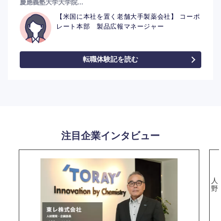
慶應義塾大学大学院...
【米国に本社を置く老舗大手製薬会社】 コーポ
レート本部 製品広報マネージャー
転職体験記を読む
注目企業インタビュー
人
野