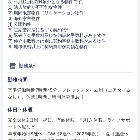
以下は社宅化の対象外となる物件です。
[1] 法人契約が不可能な物件
[2] 期間限定物件（リロケーション物件）
[3] 海外家主物件
[4] 公団物件
[5] 定期借家法に基づく契約物件
[6] 退去立会手数料及び契約事務手数料がある物件
[7] 仲介手数料とは別に契約事務手数料がある物件
[8] 地域慣習以上に契約費用が高額な物件
勤務条件
勤務時間
基準労働時間7時間45分、フレックスタイム制（コアタイム
なし）、休憩1時間、時間外労働あり
中国・四国地方
休日・休暇
完全週休2日制、祝日、有給休暇、忌引き休暇、ライフサポ
鳥取県
島根県
ート休暇など
年末年始は9連休・GWは8連休（2025年度）・夏は連続休