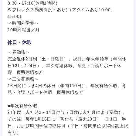
8:30～17:10(休憩1時間)
※フレックス勤務制度：あり(コアタイムあり10:00～
15:00)
＜時間外労働＞
10時間程度／月
休日・休暇
＜昼勤務＞
完全週休2日制（土・日曜日）、祝日、年末年始等（年間休
日121～124日）、年次有給休暇、育児・介護サポート休
暇、慶弔休暇など
＜三交替勤務＞
16日間につき4日の休日（年間110日）、年次有給休暇、育
児・介護サポート休暇、慶弔休暇など
■年次有給休暇
初年度：入社時2～14日付与（日数は入社月により変動）。
その後、毎年1月16日に一斉付与（最大20日） ※1日、半
東海地方
日、および時間単位で取得可（半日・時間単位取得回数上限
有り）