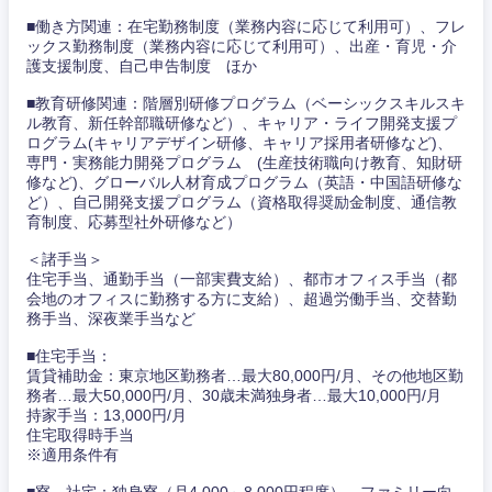
■働き方関連：在宅勤務制度（業務内容に応じて利用可）、フレ
ックス勤務制度（業務内容に応じて利用可）、出産・育児・介
護支援制度、自己申告制度 ほか
■教育研修関連：階層別研修プログラム（ベーシックスキルスキ
ル教育、新任幹部職研修など）、キャリア・ライフ開発支援プ
ログラム(キャリアデザイン研修、キャリア採用者研修など)、
専門・実務能力開発プログラム (生産技術職向け教育、知財研
修など)、グローバル人材育成プログラム（英語・中国語研修な
ど）、自己開発支援プログラム（資格取得奨励金制度、通信教
育制度、応募型社外研修など）
＜諸手当＞
住宅手当、通勤手当（一部実費支給）、都市オフィス手当（都
会地のオフィスに勤務する方に支給）、超過労働手当、交替勤
務手当、深夜業手当など
■住宅手当：
賃貸補助金：東京地区勤務者…最大80,000円/月、その他地区勤
務者…最大50,000円/月、30歳未満独身者…最大10,000円/月
持家手当：13,000円/月
住宅取得時手当
甲信越・北陸
※適用条件有
■寮、社宅：独身寮（月4,000～8,000円程度）、ファミリー向