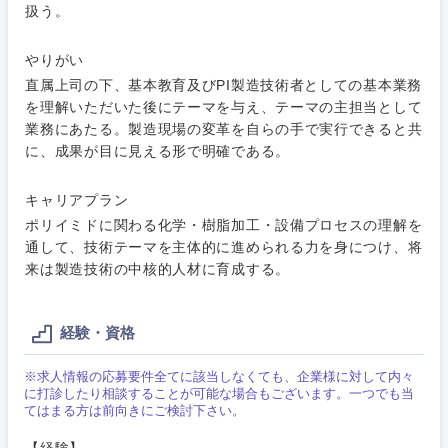
扱う。
人事
新規事業企画・立上げ
SCM
福島県
素材・化学・金属
やりがい
フリーワード
マーケティング
M&A・事業投資
人事
直属上司の下、基本教育及びPI製造技術者としての基本業務
を理解いただいた後にテーマを与え、テーマの主担当として
営業
食品・化粧品・アパレル・消費財
マーケテ
経営企画
業務にあたる。製造現場の変革を自らの手で実行できると共
こだわり条件を入力ください
ィング
に、成果が目に見える形で明確である。
サービス
メディカル・ヘルスケア・ライフサイエンス
政策渉外
急募
第二新卒
営業
キャリアプラン
クリエイティブ
ポリイミドに関わる化学・樹脂加工・設備プロセスの理解を
その他企画業務
金融
スタートアップ企
サービス
通して、技術テーマを主体的に進められる力を身につけ、将
上場企業
業
コンサルタント
来は製造技術の中核的人材に育成する。
クリエイ
建設・不動産
ティブ
外資系企業
英語を活かす
専門職
経験・資格
倉庫・運輸・物流
コンサル
技術職（IT）、Webサービス・制作、ゲーム
転勤なし
海外勤務あり
※求人情報の応募要件全てに該当しなくても、企業様に対して内々
タント
に打診したり相談することが可能な場合もございます。一つでも当
てはまる方は前向きにご検討下さい。
技術職（モノづくり）
小売・通販・外食
年間休日120日以
専門職
フルリモート
上