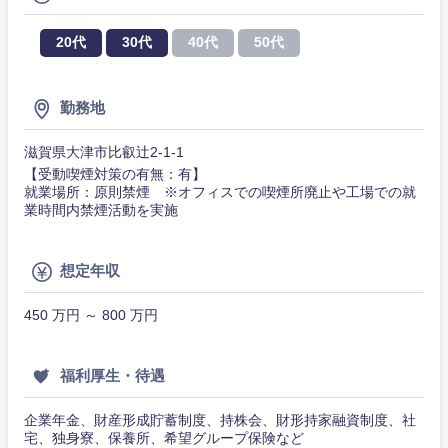
人材・アウトソーシング
建設・施
工管理
20代
30代
40代
50代
千葉県
東京都
サービス
事務職
神奈川県
勤務地
その他
その他
滋賀県大津市比叡辻2-1-1
【受動喫煙対策の有無：有】
就業場所：原則禁煙 ※オフィスでの喫煙所廃止や工場での就
業時間内禁煙活動を実施
想定年収
450 万円 ～ 800 万円
福利厚生・待遇
企業年金、財産形成貯蓄制度、持株会、財形持家融資制度、社
宅、独身寮、保養所、希望グループ保険など