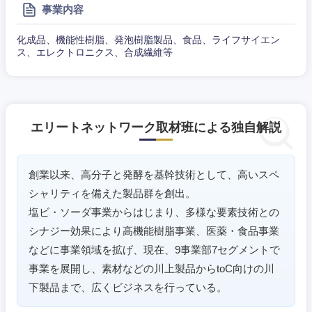
事業内容
大阪府
兵庫県
化成品、機能性樹脂、発泡樹脂製品、食品、ライフサイエン
ス、エレクトロニクス、合成繊維等
奈良県
和歌山県
エリートネットワーク取材班による独自解説
創業以来、高分子と発酵を基幹技術として、高いスペ
シャリティを備えた製品群を創出。
塩ビ・ソーダ事業からはじまり、多様な要素技術との
シナジー効果により高機能樹脂事業、医薬・食品事業
などに事業領域を拡げ、現在、9事業部7セグメントで
事業を展開し、素材などの川上製品からtoC向けの川
下製品まで、広くビジネスを行っている。