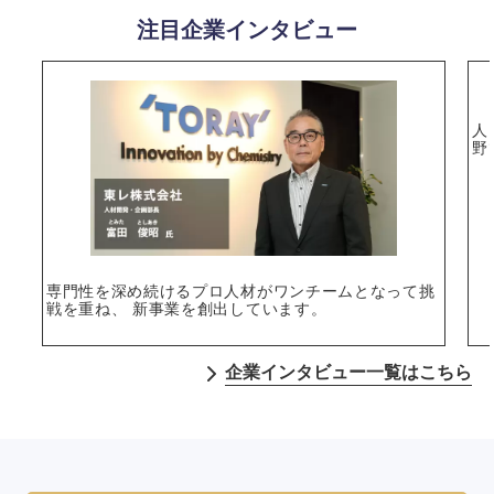
注目企業インタビュー
人
野
専門性を深め続けるプロ人材がワンチームとなって挑
戦を重ね、 新事業を創出しています。
企業インタビュー一覧はこちら