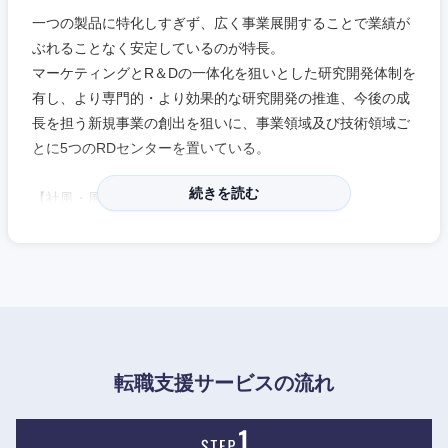
一つの製品に特化しすぎず、広く事業展開することで業績が
ぶれることなく安定しているのが特長。
マーケティングとR＆Dの一体化を狙いとした研究開発体制を
有し、より専門的・より効果的な研究開発の推進、今後の成
長を担う新規事業の創出を狙いに、事業領域及び技術領域ご
とに5つのRDセンターを置いている。
続きを読む
【社風・風土】
●既存事業・分野に固執することなく、世の中のトレンドを
みて積極的に新規分野に参入するチャレンジングな気質があ
る。
●通勤時間の負荷を軽減する為に月4回自宅で勤務できる制度
の導入や、柔軟な勤務制度、住宅手当の充実など、ライフイ
ベントとキャリアの両立を支援するための制度を整えてい
る。
中国・四国地方
転職支援サービスの流れ
鳥取県
島根県