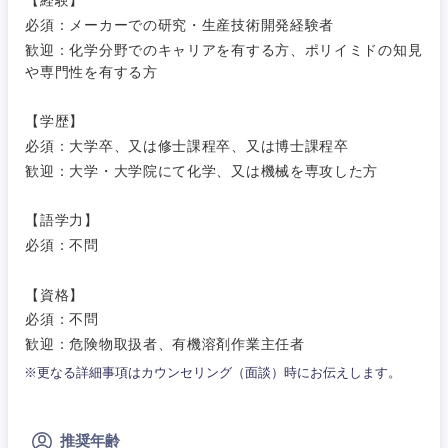
【経験】
金融専門職
必須：メーカーでの研究・生産技術開発経験者
IT・通信
技術職
歓迎：化学分野でのキャリアを有する方、ポリイミドの知見
完全週休2日制
社宅・家賃補助有
（IT）、
メディカル
や専門性を有する方
Webサー
ビス・制
WEBサービス
作、ゲー
不動産専門職
【学歴】
ム
必須：大学卒、又は修士課程卒、又は博士課程卒
コンサル・シンクタンク
建設・施工管理
歓迎：大学・大学院にて化学、又は機械を専攻した方
技術職
（モノづ
広告・宣伝・印刷
くり）
事務職
【語学力】
必須：不問
金融専門
その他
マスメディア
職
【資格】
必須：不問
エンターテイメント
メディカ
関東地方
歓迎：危険物取扱者、有機溶剤作業主任者
ル
※更なる詳細事項はカウンセリング（面談）時にお伝えします。
茨城県
栃木県
法律・特許事務所・監査法人
不動産専
門職
推奨年齢
群馬県
埼玉県