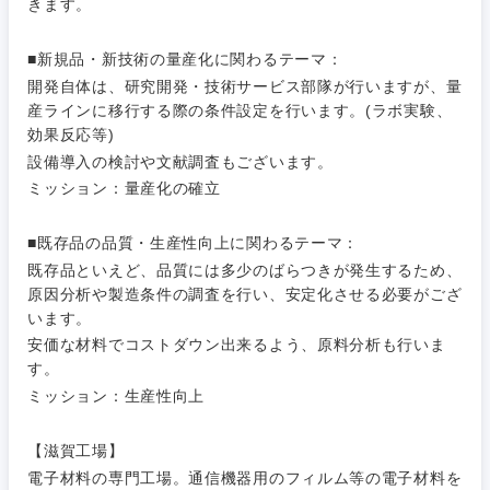
きます。
■新規品・新技術の量産化に関わるテーマ：
開発自体は、研究開発・技術サービス部隊が行いますが、量
産ラインに移行する際の条件設定を行います。(ラボ実験、
効果反応等)
設備導入の検討や文献調査もございます。
ミッション：量産化の確立
ご希望条件を入力ください
ご希望の職種を選択してください
ご希望の職種を選択してください
ご希望の業界を選択してください
ご希望の勤務地を選択してください
■既存品の品質・生産性向上に関わるテーマ：
既存品といえど、品質には多少のばらつきが発生するため、
経営企
経営企画・事業企画
商社・卸
北海道・東北地方
原因分析や製造条件の調査を行い、安定化させる必要がござ
画・事業
すべての経営企画・事業企
希望年収
います。
企画
画
経営ボード
安価な材料でコストダウン出来るよう、原料分析も行いま
北海道
青森県
エネルギー・資源・環境
す。
20代
30代
経営ボー
事業企画・事業開発
ミッション：生産性向上
管理
推奨年齢
ド
秋田県
岩手県
自動車・機械・船舶
40代
50代
事業管理
【滋賀工場】
SCM
管理
宮城県
山形県
電子材料の専門工場。通信機器用のフィルム等の電子材料を
電気・電子・半導体