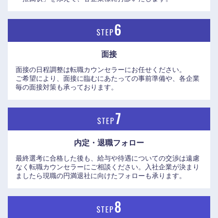
九州・沖縄
福岡県
佐賀県
面接
面接の日程調整は転職カウンセラーにお任せください。
長崎県
熊本県
ご希望により、面接に臨むにあたっての事前準備や、各企業
毎の面接対策も承っております。
大分県
宮崎県
鹿児島県
沖縄県
内定・退職フォロー
最終選考に合格した後も、給与や待遇についての交渉は遠慮
なく転職カウンセラーにご相談ください。入社企業が決まり
ましたら現職の円満退社に向けたフォローも承ります。