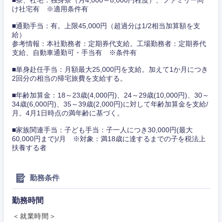
新潟県
富山県
け社宅有 ※適用条件有
■通勤手当：有。上限45,000円（超過分は1/2相当加算額を支
石川県
福井県
給）
参考情報：本社勤務者：定期券代支給。工場勤務者：定期券代
支給、自動車通勤可・手当有 ※条件有
山梨県
長野県
■単身赴任手当：月額最大25,000円を支給。加えて1か月につき
2回分の相当の帰宅旅費を支給する。
■年齢加算金：18～23歳(4,000円)、24～29歳(10,000円)、30～
34歳(6,000円)、35～39歳(2,000円)に対して年齢加算金を支給/
月。4月1日時点の満年齢に基づく。
■家族関連手当：子ども手当：子一人につき30,000円(最大
60,000円まで)/月 ※対象：満18歳に達するまでの子を税法上
扶養する者
勤務条件
勤務時間
＜就業時間＞