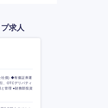
ップ求人
公社債) ◆有価証券運
引、OTCデリバティ
用と管理 ●財務部投資