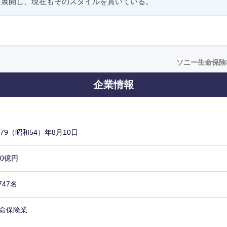
を展開し、現在もそのスタイルを貫いている。
ソニー生命保険
企業情報
979（昭和54）年8月10日
00億円
,747名
命保険業