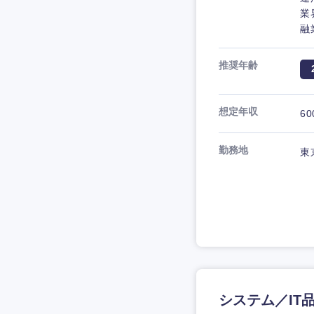
業
融
推奨年齢
想定年収
60
勤務地
東
システム／IT