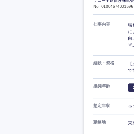
ソニー生命保険株式
No. 01004674001596
仕事内容
職
に
向
※
経験・資格
【
で
推奨年齢
想定年収
※
勤務地
東