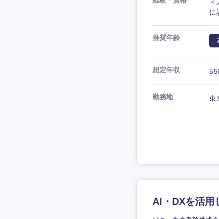
経験・資格
＜
に
推奨年齢
想定年収
55
勤務地
東
AI・DXを活