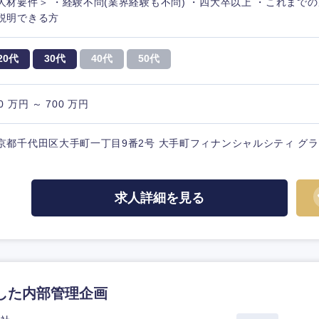
人材要件＞ ・経験不問(業界経験も不問) ・四大卒以上 ・これまで
説明できる方
20代
30代
40代
50代
0 万円 ～ 700 万円
京都千代田区大手町一丁目9番2号 大手町フィナンシャルシティ グ
求人詳細を見る
用した内部管理企画