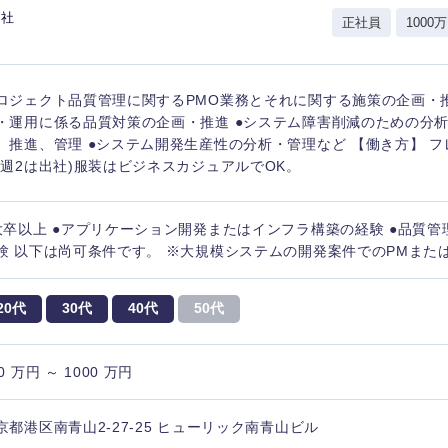
会社
正社員
1000万
ロジェクト品質管理に関するPMO業務とそれに関する施策の企画・推
・運用に係る品質対策の企画・推進 ●システム障害削減のための分
、推進、管理 ●システム開発生産性の分析・管理など 【働き方】 
(週2は出社)服装はビジネスカジュアルでOK。
大卒以上 ●アプリケーション開発またはインフラ構築の経験 ●品質
験 以下は尚可条件です。 ※大規模システムの開発案件でのPMまた
20代
30代
40代
50代
0 万円 ～ 1000 万円
京都港区南青山2-27-25 ヒューリック南青山ビル