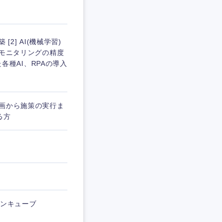
2] AI(機械学習)
約モニタリングの精度
た各種AI、RPAの導入
企画から施策の実行ま
る方
ランキューブ