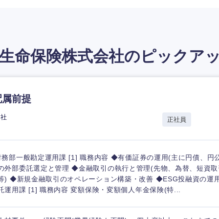
生命保険株式会社の
ピックア
配属前提
会社
正社員
財務部一般勘定運用課 [1] 職務内容 ◆有価証券の運用(主に円債、円
の外部委託選定と管理 ◆金融取引の執行と管理(先物、為替、短資取
等) ◆新規金融取引のオペレーション構築・改善 ◆ESG投融資の運
託運用課 [1] 職務内容 変額保険・変額個人年金保険(特...