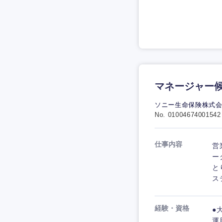
マネージャー候
ソニー生命保険株式
No. 01004674001542
仕事内容
営
ー
と
ス
経験・資格
●
運