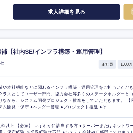
求人詳細を見る
補【社内SE/インフラ構築・運用管理】
会社
正社員
1000万
業や本社機能などに関わるインフラ構築・運用管理をご担当いただき
クラスとしてユーザー部門、協力会社等多くのステークホルダーと
りながら、システム開発プロジェクト推進をしていただきます。 【具
テム開発・保守 ●ベンダー管理 ●プロジェクト推進 ●そ...
大卒以上 【必須】 いずれかに該当する方 ●サーバーまたはネットワ
用・保守経験 ※業界経験は不問 ●システム会社やIT部門にてセキュ