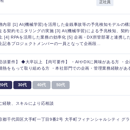
会社
正社員
務内容 [1] AI(機械学習)を活用した金銭事故等の予兆検知モデルの構築 [
よる契約モニタリングの実施 [3] AI(機械学習)による予兆検知、契
上 [4] RPAを活用した業務の効率化 [5] 企画・DX所管部署と連携し
上記各プロジェクトメンバーの一員となって企画段...
必須要件】 ◆大卒以上 【尚可要件】 ・AIやDXに興味がある方 ・
情熱をもって取り組める方 ・本社部門での企画・管理業務経験があ
20代
30代
40代
50代
ご経験、スキルにより応相談
京都千代田区大手町一丁目9番2号 大手町フィナンシャルシティ グ