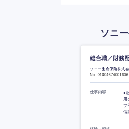
ソニー
総合職／財務
ソニー生命保険株式
No. 01004674001606
仕事内容
●
用
ブ
信