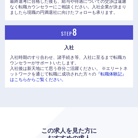
最終選考に合格した後も、給与や待遇についての交渉は遠慮
近畿地方
なく転職カウンセラーにご相談ください。入社企業が決まり
ましたら現職の円満退社に向けたフォローも承ります。
滋賀県
京都府
大阪府
兵庫県
入社
奈良県
和歌山県
入社時期のすり合わせ、諸手続き等、入社に至るまで転職カ
ウンセラーがサポートいたします。
入社後は新天地にて思う存分ご活躍ください。
※エリートネ
ットワークを通じて転職に成功された方々の
『転職体験記』
はこちらからご覧ください。
この求人を見た方に