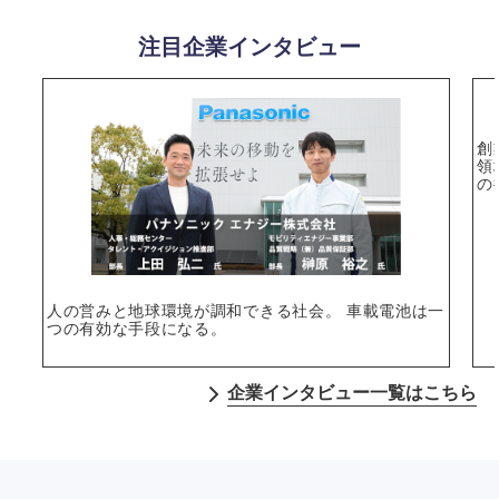
注目企業インタビュー
創
領
の
選択する
人の営みと地球環境が調和できる社会。 車載電池は一
つの有効な手段になる。
企業インタビュー一覧はこちら