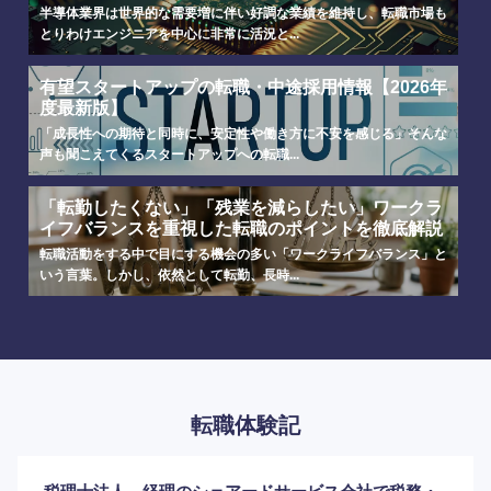
半導体業界は世界的な需要増に伴い好調な業績を維持し、転職市場も
とりわけエンジニアを中心に非常に活況と...
有望スタートアップの転職・中途採用情報【2026年
度最新版】
「成長性への期待と同時に、安定性や働き方に不安を感じる」そんな
声も聞こえてくるスタートアップへの転職...
「転勤したくない」「残業を減らしたい」ワークラ
イフバランスを重視した転職のポイントを徹底解説
転職活動をする中で目にする機会の多い「ワークライフバランス」と
いう言葉。しかし、依然として転勤、長時...
海外
転職体験記