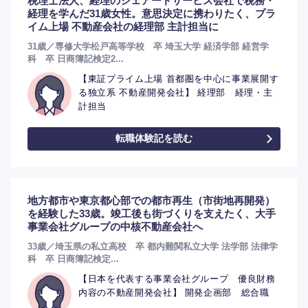
税理士法人、経理のシェアードサービス会社で税務・
経理を学んだ31歳女性。意思決定に携わりたく、プラ
イム上場 不動産会社の経理部 主計担当に
31歳／専修大学松戸高等学校 卒 埼玉大学 経済学部 経営学
科 卒 日商簿記検定2...
【東証プライム上場 首都圏を中心に事業展開す
る独立系 不動産開発会社】 経理部 経理・主
計担当
転職体験記を読む
地方都市や東京都心部での都市再生（市街地再開発）
を経験した33歳。竣工後も街づくりを支えたく、大手
事業会社グループの中核不動産会社へ
33歳／埼玉県の私立高校 卒 都内難関私立大学 法学部 法律学
選択する
選択する
選択する
選択する
科 卒 日商簿記検定...
【日本を代表する事業会社グループ 優良財務
内容の不動産開発会社】 開発企画部 総合職