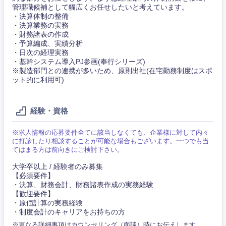
管理職候補として幅広くお任せしたいと考えています。
ご希望条件を入力ください
ご希望の職種を選択してください
ご希望の職種を選択してください
ご希望の業界を選択してください
ご希望の勤務地を選択してください
・決算体制の整備
・決算業務の実務
・財務諸表の作成
・予算編成、実績分析
経営企
経営企画・事業企画
商社・卸
北海道・東北地方
・日次の経理実務
画・事業
すべての経営企画・事業企
希望年収
・基幹システム導入PJ参画(奉行シリーズ)
企画
画
経営ボード
※製造部門との連携が多いため、原則出社(在宅勤務制度はスポ
北海道
青森県
エネルギー・資源・環境
ット的に利用可)
20代
30代
経営ボー
事業企画・事業開発
管理
推奨年齢
ド
秋田県
岩手県
自動車・機械・船舶
経験・資格
40代
50代
事業管理
SCM
管理
宮城県
山形県
※求人情報の応募要件全てに該当しなくても、企業様に対して内々
電気・電子・半導体
に打診したり相談することが可能な場合もございます。一つでも当
人事
新規事業企画・立上げ
SCM
てはまる方は前向きにご検討下さい。
福島県
素材・化学・金属
大学卒以上 / 経験者のみ募集
フリーワード
マーケティング
M&A・事業投資
人事
【必須要件】
・決算、財務会計、財務諸表作成の実務経験
【歓迎要件】
営業
食品・化粧品・アパレル・消費財
マーケテ
経営企画
こだわり条件を入力ください
・原価計算の実務経験
ィング
・制度会計のキャリアをお持ちの方
サービス
※更なる詳細事項はカウンセリング（面談）時にお伝えします。