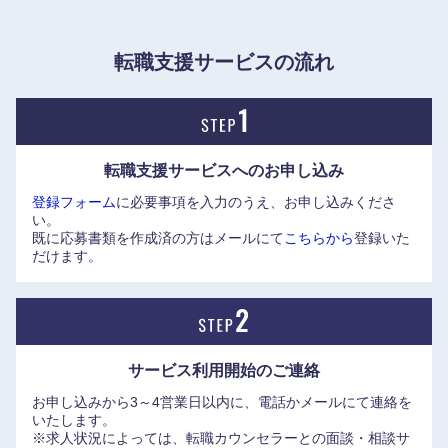
転職支援サービスの流れ
甲信越・北陸
転職支援サービスへの
お申し込み
新潟県
富山県
登録フォーム
に必要事項を入力のうえ、お申し込みくださ
い。
既に応募書類を作成済の方はメールにて
こちらから
登録いた
石川県
福井県
だけます。
山梨県
長野県
サービス利用開始の
ご連絡
お申し込みから3～4営業日以内に、電話かメールにて連絡を
いたします。
※求人状況によっては、転職カウンセラーとの面談・相談サ