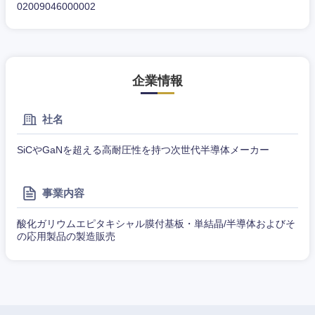
02009046000002
（モノづ
広告・宣伝・印刷
くり）
事務職
千葉県
東京都
金融専門
その他
マスメディア
職
神奈川県
企業情報
エンターテイメント
メディカ
社名
ル
法律・特許事務所・監査法人
SiCやGaNを超える高耐圧性を持つ次世代半導体メーカー
不動産専
門職
人材・アウトソーシング
事業内容
建設・施
工管理
酸化ガリウムエピタキシャル膜付基板・単結晶/半導体およびそ
サービス
の応用製品の製造販売
事務職
その他
その他