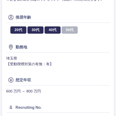
メディカル・ヘルスケア・ライフサイエンス
政策渉外
急募
第二新卒
営業
クリエイティブ
その他企画業務
金融
スタートアップ企
推奨年齢
サービス
上場企業
業
コンサルタント
20代
30代
40代
50代
クリエイ
建設・不動産
ティブ
外資系企業
英語を活かす
専門職
勤務地
倉庫・運輸・物流
コンサル
技術職（IT）、Webサービス・制作、ゲーム
転勤なし
海外勤務あり
タント
埼玉県
技術職（モノづくり）
小売・通販・外食
【受動喫煙対策の有無：有】
年間休日120日以
専門職
フルリモート
上
金融専門職
IT・通信
技術職
想定年収
完全週休2日制
社宅・家賃補助有
（IT）、
関東地方
メディカル
Webサー
600 万円 ～ 800 万円
ビス・制
WEBサービス
作、ゲー
不動産専門職
茨城県
栃木県
ム
Recruiting No.
コンサル・シンクタンク
建設・施工管理
群馬県
埼玉県
技術職