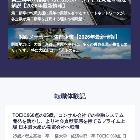
解説【2026年最新情報】
第二新卒の転職支援に長年の実績を有するエリートネットワークが、
各企業が第二新卒を採用する理由や転職活...
関西メーカー・名門企業【2026年最新情報】
関西地方は、大阪、京都、兵庫を中心に、多くの優良企業が集まるエ
リアです。 特に大阪府は、「天下の台...
転職体験記
TOEIC960点の25歳。コンサル会社での金融システム
開発を活かし、より社会貢献実感を持てるプライム上
場 日本最大級の発電会社へ転職
25歳／都立高校 卒 一橋大学 経済学部 卒 TOEIC 960点 日