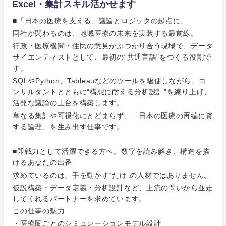
Excel・集計スキル活かせます
■「日本の医療を支える、議論とロジックの起点に」
同社が関わるのは、地域医療の未来を実装する最前線。
行政・医療機関・住民の意見がぶつかり合う現場で、データ
サイエンティストとして、最初の“共通言語”をつくる役割で
ご希望条件を入力ください
ご希望の職種を選択してください
ご希望の職種を選択してください
ご希望の業界を選択してください
ご希望の勤務地を選択してください
す。
SQLやPython、Tableauなどのツールを駆使しながら、コ
ンサルタントとともに“構想に耐える分析設計”を練り上げ、
経営企
経営企画・事業企画
商社・卸
北海道・東北地方
活発な議論の土台を構築します。
画・事業
すべての経営企画・事業企
希望年収
単なる集計や可視化にとどまらず、「日本の医療の再編に資
企画
画
経営ボード
する論理」を生み出す仕事です。
北海道
青森県
エネルギー・資源・環境
20代
30代
経営ボー
事業企画・事業開発
管理
推奨年齢
ド
■即戦力として活躍できる方へ。数字を読み解き、構造を描
秋田県
岩手県
自動車・機械・船舶
けるあなたの出番
40代
50代
事業管理
SCM
求めているのは、手を動かす“だけ”の人材ではありません。
管理
宮城県
山形県
仮説構築・データ定義・分析設計など、上流の問いから並走
電気・電子・半導体
人事
してくれるパートナーを求めています。
新規事業企画・立上げ
SCM
福島県
この仕事の魅力
素材・化学・金属
フリーワード
マーケティング
・医療圏ごとのシミュレーションモデル設計