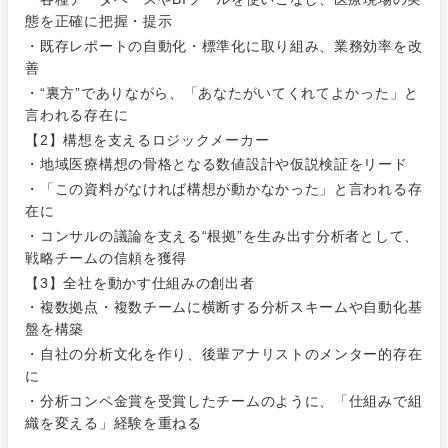
事務職
態を正確に把握・提示
・既存レポートの自動化・標準化に取り組み、業務効率を改
その他
善
その他
・“裏方”でありながら、「あなたがいてくれてよかった」と
言われる存在に
【2】構想を支えるロジックメーカー
・地域医療構想の骨格となる数値設計や仮説検証をリード
・「この資料がなければ構想が動かなかった」と言われる存
在に
・コンサルの議論を支える“根拠”を生み出す分析者として、
戦略チームの信頼を獲得
【3】全社を動かす仕組みの創出者
・複数拠点・複数チームに横断する分析スキームや自動化基
盤を構築
・自社の分析文化を作り、後輩アナリストのメンター的存在
に
・分析コンペ金賞を受賞したチームのように、「仕組みで組
織を変える」経験を重ねる