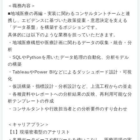
Webサー
＜職務内容＞
ビス・制
WEBサービス
作、ゲー
■地域医療の再編・実装に関わるコンサルタントチームと連
不動産専門職
ム
携し、エビデンスに基づいた政策提案・意思決定を支える
コンサル・シンクタンク
「データ基盤」を構築するポジションです。
建設・施工管理
技術職
具体的には以下のような業務を担っていただきます。
（モノづ
・地域医療構想や医療計画に関わるデータの収集・統合・分
広告・宣伝・印刷
くり）
事務職
関東地方
析
・SQLやPythonを用いたデータ処理の自動化、分析モデル
金融専門
その他
マスメディア
の構築
茨城県
栃木県
職
・TableauやPower BIなどによるダッシュボード設計・可視
化
エンターテイメント
メディカ
群馬県
埼玉県
・仮説構築・指標設計・分析設計など、上流工程からの並走
ル
・各種資料やレポートへの分析結果の反映、再利用可能な分
法律・特許事務所・監査法人
千葉県
東京都
析テンプレートの作成
不動産専
・コンサルタントや行政担当者との分析要件のすり合わせ
門職
神奈川県
人材・アウトソーシング
＜キャリアプラン＞
建設・施
工管理
【1】現場密着型のアナリスト
サービス
・各種データベースやBIツールを使いこなし、医療現場の実