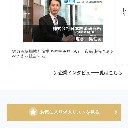
お
全
魅力ある地域と産業の未来を見つめ、 官民連携のある
べき姿を提言する
企業インタビュー一覧はこちら
お気に入り求人リストを見る