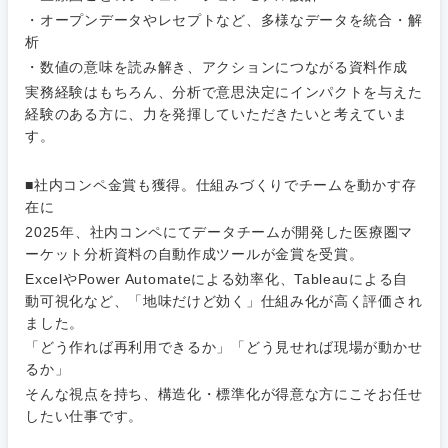
M&A・事業投資
人事
・オープンデータやレセプトなど、多様なデータを統合・解
析
営業
食品・化粧品・アパレル・消費財
マーケテ
経営企画
こだわり条件を入力ください
・数値の意味を読み解き、アクションにつながる資料作成
ィング
実務経験はもちろん、分析で意思決定にインパクトを与えた
サービス
メディカル・ヘルスケア・ライフサイエンス
政策渉外
急募
第二新卒
経験のある方に、力を発揮していただきたいと考えていま
営業
す。
クリエイティブ
その他企画業務
金融
スタートアップ企
サービス
上場企業
■社内コンペ金賞も獲得。仕組みづくりでチームを動かす存
業
コンサルタント
在に
クリエイ
建設・不動産
2025年、社内コンペにてデータチームが開発した医療圏マ
ティブ
外資系企業
英語を活かす
専門職
ーケット分析資料の自動作成ツールが金賞を受賞。
ExcelやPower Automateによる効率化、Tableauによる自
倉庫・運輸・物流
コンサル
技術職（IT）、Webサービス・制作、ゲーム
転勤なし
海外勤務あり
動可視化など、「地味だけど効く」仕組み化が高く評価され
タント
ました。
技術職（モノづくり）
「どう作れば再利用できるか」「どう見せれば現場が動かせ
小売・通販・外食
年間休日120日以
専門職
フルリモート
るか」
上
金融専門職
そんな視点を持ち、構造化・標準化が得意な方にこそお任せ
IT・通信
技術職
したい仕事です。
完全週休2日制
社宅・家賃補助有
（IT）、
メディカル