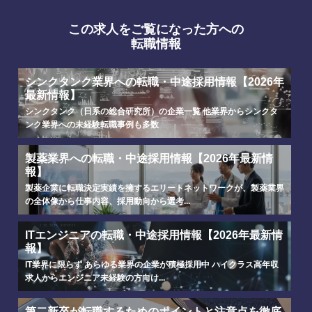
この求人をご覧になった方への
転職情報
シンクタンク業界への転職・中途採用情報【2026年
最新情報】
シンクタンク（日系の総合研究所）の企業一覧 他業界からシンクタ
ンク業界への未経験転職事例も多数
製薬業界への転職・中途採用情報【2026年最新情
報】
製薬企業に転職決定実績を擁するエリートネットワークが、製薬業界
の全体像から仕事内容、採用動向から選考...
ITエンジニアの転職・中途採用情報【2026年最新情
報】
IT業界に限らず あらゆる業界の企業が積極採用中 ハイクラス高年収
求人からエンジニア未経験の方向け...
選択する
選択する
選択する
選択する
第二新卒が転職するためのポイントと注意点を徹底