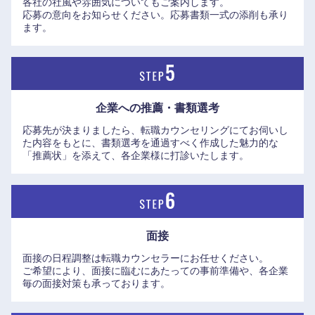
各社の社風や雰囲気についてもご案内します。
応募の意向をお知らせください。応募書類一式の添削も承り
ます。
企業への推薦・書類選考
応募先が決まりましたら、転職カウンセリングにてお伺いし
た内容をもとに、書類選考を通過すべく作成した魅力的な
中国・四国地方
「推薦状」を添えて、各企業様に打診いたします。
鳥取県
島根県
岡山県
広島県
面接
面接の日程調整は転職カウンセラーにお任せください。
山口県
徳島県
ご希望により、面接に臨むにあたっての事前準備や、各企業
毎の面接対策も承っております。
香川県
愛媛県