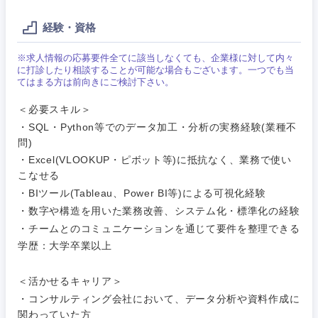
経験・資格
※求人情報の応募要件全てに該当しなくても、企業様に対して内々
に打診したり相談することが可能な場合もございます。一つでも当
甲信越・北陸
てはまる方は前向きにご検討下さい。
＜必要スキル＞
新潟県
富山県
・SQL・Python等でのデータ加工・分析の実務経験(業種不
問)
石川県
福井県
・Excel(VLOOKUP・ピボット等)に抵抗なく、業務で使い
こなせる
・BIツール(Tableau、Power BI等)による可視化経験
山梨県
長野県
・数字や構造を用いた業務改善、システム化・標準化の経験
・チームとのコミュニケーションを通じて要件を整理できる
学歴：大学卒業以上
＜活かせるキャリア＞
・コンサルティング会社において、データ分析や資料作成に
関わっていた方