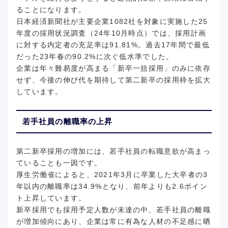
ることになります。
日本経済新聞社が主要企業1082社を対象に実施した25
年度の採用状況調査（24年10月時点）では、採用計画
に対する内定者の充足率は91.81%。過去17年間で最低
だった23年春の90.2%に次ぐ低水準でした。
企業は年々難易度が高まる「新卒一括採用」のみに依存
せず、今後の伸び代を期待して第二新卒の採用枠を拡大
しています。
若手社員の離職率の上昇
第二新卒採用の増加には、若手社員の転職意欲が高まっ
ていることも一因です。
厚生労働省によると、2021年3月に卒業した大卒者の3
年以内の離職率は34.9%となり、前年よりも2.6ポイン
ト上昇しています。
新卒採用でも採用予定人数が未達の中、若手社員の離職
が増加傾向にあり、企業は常に有為な人材の不足感に晒