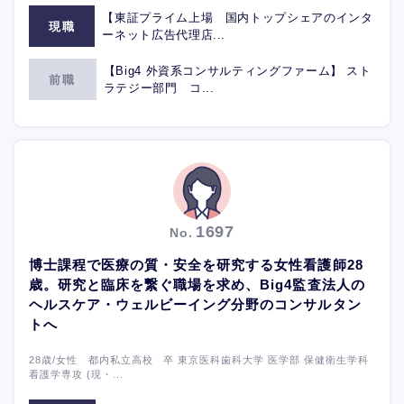
【東証プライム上場 国内トップシェアのインタ
現職
ーネット広告代理店...
【Big4 外資系コンサルティングファーム】 スト
前職
ラテジー部門 コ...
1697
No.
博士課程で医療の質・安全を研究する女性看護師28
歳。研究と臨床を繋ぐ職場を求め、Big4監査法人の
ヘルスケア・ウェルビーイング分野のコンサルタン
トへ
28歳/女性 都内私立高校 卒 東京医科歯科大学 医学部 保健衛生学科
看護学専攻 (現・...