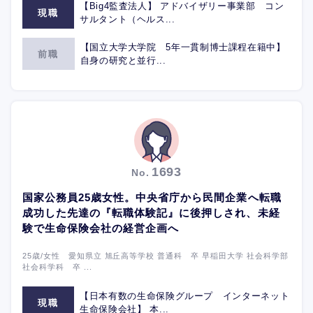
【Big4監査法人】 アドバイザリー事業部 コン
現職
サルタント（ヘルス...
【国立大学大学院 5年一貫制博士課程在籍中】
前職
自身の研究と並行...
1693
No.
国家公務員25歳女性。中央省庁から民間企業へ転職
成功した先達の『転職体験記』に後押しされ、未経
験で生命保険会社の経営企画へ
25歳/女性 愛知県立 旭丘高等学校 普通科 卒 早稲田大学 社会科学部
社会科学科 卒 ...
【日本有数の生命保険グループ インターネット
現職
生命保険会社】 本...