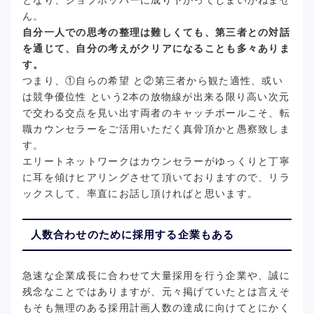
となり、ジョブホッパーに成り下がってしまいかねませ
ん。
自分一人での思考の整理は難しくても、第三者との対話
を通じて、自分の考えがクリアになることも多々ありま
す。
つまり、①自らの希望 と②第三者から観た適性、或い
は競争優位性 という2本の放物線が出来る限り高い次元
で交わる交点を見い出す両者のキャッチボールこそ、転
職カウンセラーをご活用いただく真骨頂かと愚察致しま
す。
エリートネットワークはカウンセラーがゆっくりと丁寧
に耳を傾けヒアリングさせて頂いておりますので、リラ
ックスして、率直にお話し頂ければと思います。
人数合わせのために採用する企業もある
急速な企業成長に合わせて大量採用を行う企業や、誠に
残念なことではありますが、元々掲げていたとは言えそ
もそも無理のある採用計画人数の達成に向けてとにかく