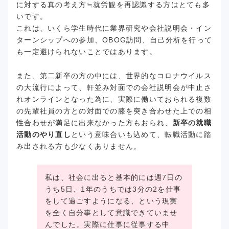
に対する真の考え方≒就労観を再認識する方はとても多
いです。
これは、いくら学生時代に業界研究や会社説明会・イン
ターンシップへの参加、OBOG訪問、自己分析を行って
も一定避けられないことではあります。
また、第二新卒の方の中には、世界的なコロナウイルス
の大流行によって、軒並み対面での会社説明会が中止さ
れオンラインとなった為に、実際に働いておられる複数
の先輩社員の方との対面での膝を突き合わせた上での相
性合わせが満足に出来なかった方もおられ、
新卒の就職
活動のやり直し
という意味合いも込めて、転職活動に踏
み出される方も少なくありません。
私は、社会に出ると基本的には週7日の
うち5日、1年のうちでは3分の2を仕事
をして過ごすようになる、という現実
を全く自分事として意識できていませ
んでした。実際に仕事に従事する中