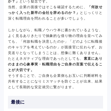
か？」
という疑念です。
当然、企業の面接ではそこを確認するために、
「何故せ
っかく入った新卒の会社を辞めるのか？」
とじっくりと
深く転職理由を問われることが多いでしょう。
しかしながら、転職ノウハウ本に書かれているような、
よく見るありきたりで抽象的な借り物の理由を並べてみ
ても、「何故転職を決意したのか」「どのように転職後
のキャリアを考えているのか」が面接官に伝わらず、お
見送りとなってしまうことは、想像に難くありません。
たとえネガティブな理由であったとしても、
素直にあり
のままの心象事実・転職理由をご自身の言葉で伝えるこ
とが大切です。
そうすることで、ご自身も企業側もお互いに判断材料を
共有することになりミスマッチを防ぐことが出来、結果
として長期的な安定就労に繋がります。
最後に