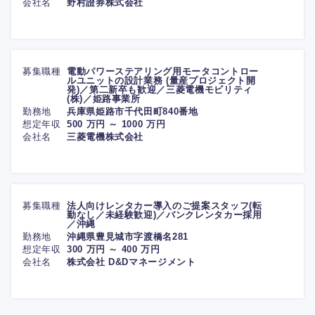
会社名
野村證券株式会社
募集職種
電動パワーステアリング用モータコントロー
ルユニットの設計業務 (量産プロジェクト開
発)／第二新卒も歓迎／三菱電機モビリティ
(株)／姫路事業所
勤務地
兵庫県姫路市千代田町840番地
想定年収
500 万円 ～ 1000 万円
会社名
三菱電機株式会社
募集職種
法人向けレンタカー導入のご提案スタッフ(転
勤なし／未経験歓迎)／バンクレンタカー採用
／沖縄
勤務地
沖縄県豊見城市字渡橋名281
想定年収
300 万円 ～ 400 万円
会社名
株式会社 D&Dマネージメント