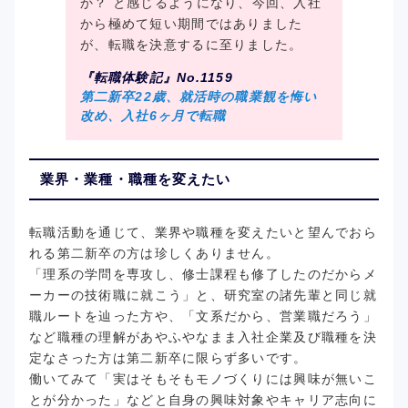
か？ と感じるようになり、今回、入社
から極めて短い期間ではありました
が、転職を決意するに至りました。
『転職体験記』No.1159
第二新卒22歳、就活時の職業観を悔い
改め、入社6ヶ月で転職
業界・業種・職種を変えたい
転職活動を通じて、業界や職種を変えたいと望んでおら
れる第二新卒の方は珍しくありません。
「理系の学問を専攻し、修士課程も修了したのだからメ
ーカーの技術職に就こう」と、研究室の諸先輩と同じ就
職ルートを辿った方や、「文系だから、営業職だろう」
など職種の理解があやふやなまま入社企業及び職種を決
定なさった方は第二新卒に限らず多いです。
働いてみて「実はそもそもモノづくりには興味が無いこ
とが分かった」などと自身の興味対象やキャリア志向に