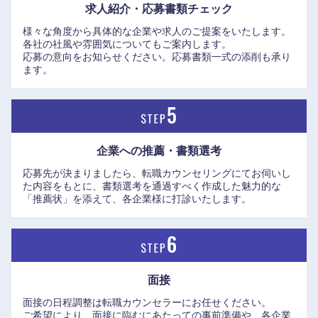
滋賀県
京都府
求人紹介・応募書類
チェック
様々な角度から具体的な企業や求人のご提案をいたします。
各社の社風や雰囲気についてもご案内します。
大阪府
兵庫県
応募の意向をお知らせください。応募書類一式の添削も承り
ます。
奈良県
和歌山県
企業への推薦・書類選考
応募先が決まりましたら、転職カウンセリングにてお伺いし
た内容をもとに、書類選考を通過すべく作成した魅力的な
「推薦状」を添えて、各企業様に打診いたします。
面接
面接の日程調整は転職カウンセラーにお任せください。
ご希望により、面接に臨むにあたっての事前準備や、各企業