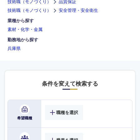
技術職（モノづくり）
品質保証
技術職（モノづくり）
安全管理・安全衛生
業種から探す
素材・化学・金属
勤務地から探す
兵庫県
九州・沖縄
福岡県
佐賀県
条件を変えて検索する
長崎県
熊本県
大分県
宮崎県
職種を選択
希望職種
鹿児島県
沖縄県