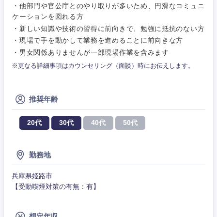
その他
・他部門や官公庁とのやり取りが多いため、円滑なコミュニ
その他
ケーションを図れる方
・新しい知識や技術の習得に前向きで、勉強に抵抗のない方
・現場で手を動かして業務を進めることに前向きな方
・男女関係ありませんが一部現場作業を含みます
※更なる詳細事項はカウンセリング（面談）時にお伝えします。
推奨年齢
20代
30代
40代
50代
勤務地
甲信越・北陸
兵庫県姫路市
【受動喫煙対策の有無：有】
新潟県
富山県
想定年収