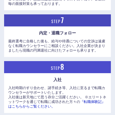
毎の面接対策も承っております。
内定・退職フォロー
最終選考に合格した後も、給与や待遇についての交渉は遠慮
なく転職カウンセラーにご相談ください。入社企業が決まり
ましたら現職の円満退社に向けたフォローも承ります。
中国・四国地方
鳥取県
島根県
入社
岡山県
広島県
入社時期のすり合わせ、諸手続き等、入社に至るまで転職カ
ウンセラーがサポートいたします。
入社後は新天地にて思う存分ご活躍ください。
※エリートネ
山口県
徳島県
ットワークを通じて転職に成功された方々の
『転職体験記』
はこちらからご覧ください。
香川県
愛媛県