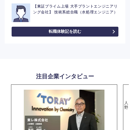
【東証プライム上場 大手プラントエンジニアリ
ング会社】 技術系総合職（水処理エンジニア）
転職体験記を読む
選択する
注目企業インタビュー
人
野