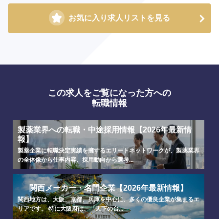
お気に入り求人リストを見る
海外
この求人をご覧になった方への
転職情報
製薬業界への転職・中途採用情報【2026年最新情
報】
製薬企業に転職決定実績を擁するエリートネットワークが、製薬業界
の全体像から仕事内容、採用動向から選考...
関西メーカー・名門企業【2026年最新情報】
関西地方は、大阪、京都、兵庫を中心に、多くの優良企業が集まるエ
リアです。 特に大阪府は、「天下の台...