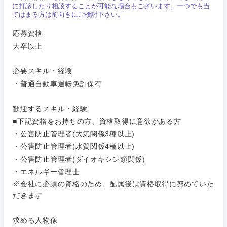
ム
に打診したり相談することが可能な場合もございます。一つでも当
関東地方
コンサル・シンクタンク
てはまる方は前向きにご検討下さい。
建設・施工管理
技術職
応募資格
（モノづ
茨城県
栃木県
広告・宣伝・印刷
大卒以上
くり）
事務職
群馬県
埼玉県
必要スキル・経験
金融専門
その他
マスメディア
職
・普通自動車運転免許保有
千葉県
東京都
エンターテイメント
メディカ
歓迎するスキル・経験
ル
■下記資格をお持ちの方、資格取得に意欲がある方
神奈川県
・公害防止管理者(大気関係3種以上)
法律・特許事務所・監査法人
不動産専
・公害防止管理者(水質関係4種以上)
門職
・公害防止管理者(ダイオキシン類関係)
人材・アウトソーシング
・エネルギー管理士
建設・施
※会社に必須の資格のため、配属後は資格取得に努めていた
工管理
だきます
サービス
事務職
求める人物像