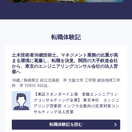
転職体験記
土木技術者38歳技術士。マネジメント業務の比重が高
選択する
選択する
選択する
選択する
まる環境に葛藤し、転職を決意。関西の大手鉄道会社
から、東京のエンジニアリングコンサル会社の法人営
業へ
38歳／島根県立 松江北高校 卒 大阪大学 工学部 総合地球工学
科 卒 TOEIC 810点...
【東証スタンダード上場 老舗エンジニアリン
グコンサルティング企業】 東京本社 エンジニ
アリング営業部 インフラ企業向け災害対策コン
サルティング法人営業
転職体験記を読む