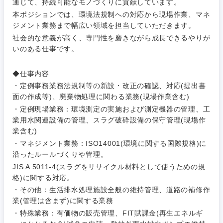
通じて、持続可能なモノづくりに貢献しています。
本ポジションでは、環境法規制への対応から現場作業、マネ
ジメント業務まで幅広い領域を担当していただきます。
ご希望条件を入力ください
社会的な意義が高く、専門性を磨きながら成長できるやりが
ご希望の職種を選択してください
ご希望の職種を選択してください
ご希望の業界を選択してください
ご希望の勤務地を選択してください
いのある仕事です。
経営企
経営企画・事業企画
商社・卸
北海道・東北地方
◆仕事内容
画・事業
すべての経営企画・事業企
希望年収
・定例事務業務法規制等の新設・改正の確認、対応(提出書
企画
画
経営ボード
面の作成等)、廃棄物処理に関わる業務(現場作業含む)
北海道
青森県
エネルギー・資源・環境
・定例現場業務：環境測定の実施および測定機器の管理、工
20代
30代
経営ボー
事業企画・事業開発
業用水関連設備の管理、スラグ破砕設備の保守管理(現場作
管理
推奨年齢
ド
秋田県
岩手県
業含む)
自動車・機械・船舶
40代
50代
事業管理
・マネジメント業務：ISO14001(環境に関する国際規格)に
SCM
管理
沿ったルールづくりや管理。
宮城県
山形県
電気・電子・半導体
JIS A 5011-4(スラグをリサイクル材料として使うための規
人事
新規事業企画・立上げ
SCM
格)に関する対応。
福島県
・その他：生活排水処理施設全般の維持管理、道路の補修作
素材・化学・金属
フリーワード
マーケティング
M&A・事業投資
人事
業(管理は含まず)に関する業務
・特殊業務：有価物の販売管理、FIT賦課金(再生エネルギ
営業
食品・化粧品・アパレル・消費財