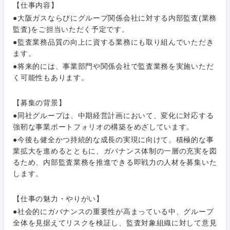
【仕事内容】
●大阪ガスならびにグループ関係会社に対する内部監査(業務
監査)をご担当いただく予定です。
●監査業務品質の向上に資する業務にも取り組んでいただき
ます。
ご希望条件を入力ください
ご希望の職種を選択してください
ご希望の職種を選択してください
ご希望の業界を選択してください
ご希望の勤務地を選択してください
●将来的には、事業部門や関係会社で監査業務を実施いただ
く可能性もあります。
経営企
経営企画・事業企画
商社・卸
北海道・東北地方
【募集の背景】
画・事業
すべての経営企画・事業企
希望年収
●同社グループは、中期経営計画において、変化に対応する
企画
画
経営ボード
強靭な事業ポートフォリオの構築をめざしています。
北海道
青森県
エネルギー・資源・環境
●今後も健全かつ持続的な成長の実現に向けて、積極的な事
20代
30代
経営ボー
事業企画・事業開発
管理
業拡大を進めるとともに、ガバナンス体制の一層の充実を図
推奨年齢
ド
秋田県
岩手県
自動車・機械・船舶
るため、内部監査業務を推進できる即戦力の人材を募集いた
40代
50代
します。
事業管理
SCM
管理
宮城県
山形県
電気・電子・半導体
【仕事の魅力・やりがい】
人事
新規事業企画・立上げ
SCM
●社会的にガバナンスの重要性が高まっている中、グループ
福島県
全体を見据えてリスクを検証し、監査対象組織に対して意見
素材・化学・金属
フリーワード
マーケティング