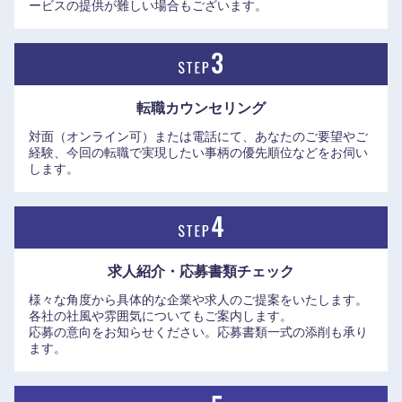
ービスの提供が難しい場合もございます。
転職カウンセリング
対面（オンライン可）または電話にて、あなたのご要望やご
経験、今回の転職で実現したい事柄の優先順位などをお伺い
します。
中国・四国地方
鳥取県
島根県
求人紹介・応募書類
チェック
岡山県
広島県
様々な角度から具体的な企業や求人のご提案をいたします。
各社の社風や雰囲気についてもご案内します。
応募の意向をお知らせください。応募書類一式の添削も承り
山口県
徳島県
ます。
香川県
愛媛県