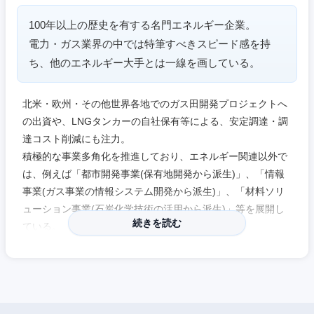
100年以上の歴史を有する名門エネルギー企業。
電力・ガス業界の中では特筆すべきスピード感を持
ち、他のエネルギー大手とは一線を画している。
北米・欧州・その他世界各地でのガス田開発プロジェクトへ
の出資や、LNGタンカーの自社保有等による、安定調達・調
達コスト削減にも注力。
積極的な事業多角化を推進しており、エネルギー関連以外で
は、例えば「都市開発事業(保有地開発から派生)」、「情報
事業(ガス事業の情報システム開発から派生)」、「材料ソリ
ューション事業(石炭化学技術の活用から派生)」等を展開し
近畿地方
続きを読む
ている。
滋賀県
京都府
※（株）エリートネットワークHPに企業インタビューを掲載
しております。是非ご覧ください。
大阪府
兵庫県
■人事部 採用育成チーム 副課長：片岡 聖美氏