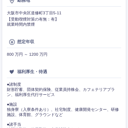
勤務地
事務職
大阪市中央区道修町3丁目5-11
その他
【受動喫煙対策の有無：有】
その他
就業時間内禁煙
想定年収
800 万円 ～ 1200 万円
福利厚生・待遇
●諸制度
財形貯蓄、団体契約保険、従業員持株会、カフェテリアプラ
ン、福利厚生代行サービス
●施設
独身寮（入寮条件あり）、社宅制度、健康開発センター、研修
施設、体育館、グラウンドなど
●諸手当