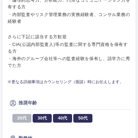
・論理的思考力、分析能力、円滑なコミュニケーション力を
Webサー
ビス・制
WEBサービス
有する方
作、ゲー
不動産専門職
・内部監査やリスク管理業務の実務経験者、コンサル業務の
ム
経験者
コンサル・シンクタンク
建設・施工管理
技術職
さらに下記に該当する方歓迎
（モノづ
広告・宣伝・印刷
くり）
・CIA(公認内部監査人)等の監査に関する専門資格を保有す
事務職
関東地方
る方
・海外のグループ会社等への監査経験を保有し、語学力に秀
金融専門
その他
マスメディア
茨城県
栃木県
職
でた方
エンターテイメント
メディカ
群馬県
埼玉県
※更なる詳細事項はカウンセリング（面談）時にお伝えします。
ル
法律・特許事務所・監査法人
千葉県
東京都
不動産専
推奨年齢
門職
神奈川県
人材・アウトソーシング
20代
30代
40代
50代
建設・施
工管理
サービス