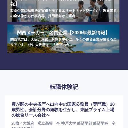
報】
製薬企業に転職決定実績を擁するエリートネットワークが、製薬業界
の全体像から仕事内容、採用動向から選考...
関西メーカー・名門企業【2026年最新情報】
関西地方は、大阪、京都、兵庫を中心に、多くの優良企業が集まるエ
リアです。 特に大阪府は、「天下の台...
転職体験記
霞が関の中央省庁へ出向中の国家公務員（専門職）28
歳男性。会計分野の経験を生かし、東証プライム上場
の総合リース会社へ
28歳／大阪府 私立高校 卒 神戸大学 経済学部 経済学科 卒