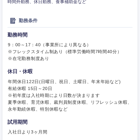
時間外勤務、休日勤務、食事補助金など
勤務条件
勤務時間
甲信越・北陸
9：00～17：40（事業所により異なる）
※フレックスタイム制あり（標準労働時間7時間40分）
新潟県
富山県
※在宅勤務制度あり
石川県
福井県
休日・休暇
年間休日122日(日曜日、祝日、土曜日、年末年始など)
山梨県
長野県
有給休暇 15日～20日
※初年度は入社時期により日数が決まります
夏季休暇、育児休暇、裁判員制度休暇、リフレッシュ休暇、
永年勤続休暇、特別休暇など
試用期間
入社日より3ヶ月間