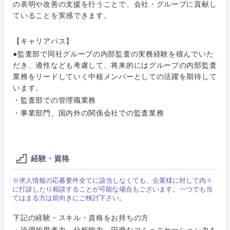
M&A・事業投資
人事
の表明や改善の支援を行うことで、会社・グループに貢献し
ていることを実感できます。
営業
食品・化粧品・アパレル・消費財
マーケテ
経営企画
こだわり条件を入力ください
ィング
【キャリアパス】
サービス
●監査部で同社グループの内部監査の実務経験を積んでいた
メディカル・ヘルスケア・ライフサイエンス
政策渉外
急募
第二新卒
営業
だき、適性なども考慮して、将来的にはグループの内部監査
クリエイティブ
業務をリードしていく中核メンバーとしての活躍を期待して
その他企画業務
金融
スタートアップ企
います。
サービス
上場企業
業
コンサルタント
・監査部での管理職業務
・事業部門、国内外の関係会社での監査業務
クリエイ
建設・不動産
ティブ
外資系企業
英語を活かす
専門職
倉庫・運輸・物流
コンサル
技術職（IT）、Webサービス・制作、ゲーム
転勤なし
海外勤務あり
経験・資格
タント
技術職（モノづくり）
小売・通販・外食
※求人情報の応募要件全てに該当しなくても、企業様に対して内々
年間休日120日以
専門職
フルリモート
に打診したり相談することが可能な場合もございます。一つでも当
上
てはまる方は前向きにご検討下さい。
金融専門職
IT・通信
技術職
下記の経験・スキル・資格をお持ちの方
完全週休2日制
社宅・家賃補助有
（IT）、
メディカル