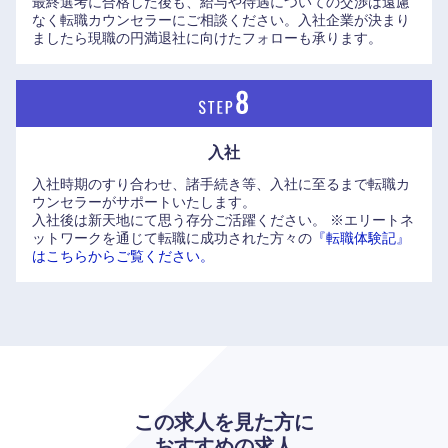
最終選考に合格した後も、給与や待遇についての交渉は遠慮
なく転職カウンセラーにご相談ください。入社企業が決まり
ましたら現職の円満退社に向けたフォローも承ります。
入社
入社時期のすり合わせ、諸手続き等、入社に至るまで転職カ
ウンセラーがサポートいたします。
入社後は新天地にて思う存分ご活躍ください。
※エリートネ
九州・沖縄
ットワークを通じて転職に成功された方々の
『転職体験記』
はこちらからご覧ください。
福岡県
佐賀県
長崎県
熊本県
大分県
宮崎県
この求人を見た方に
おすすめの求人
鹿児島県
沖縄県