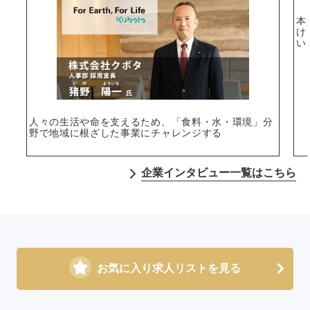
本
け
い
人々の生活や命を支えるため、「食料・水・環境」分
野で地域に根ざした事業にチャレンジする
企業インタビュー一覧はこちら
お気に入り求人リストを見る